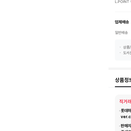
L.POIN
업체배송
일반배송
상품/
도서산
상품정
직거래
롯데하이
ver.
판매