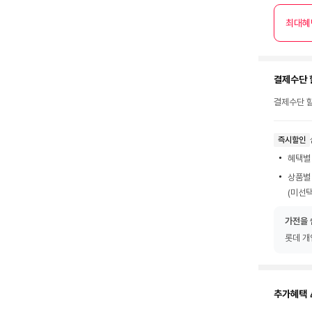
최대혜
결제수단 
결제수단 할
즉시할인
혜택별
상품별
(미선택
가전을 
롯데 개
추가혜택 