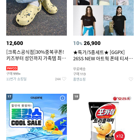
12,600
10
26,900
%
[크록스공식점]30%중복쿠폰!
★특가/5종세트★ [GGPX]
키즈부터 성인까지 가족템 최대
26SS NEW 아트웍 폰테 티셔츠
혜택가 찬스
5종 GX262F0501TS
무료배송
구매
구매
999+
113
11번가 쇼킹딜
홈앤쇼핑
244
17
18