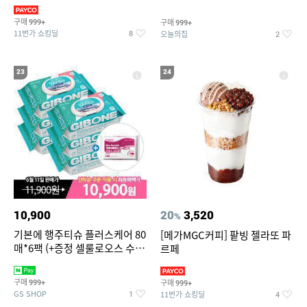
슈즈 베스트 제품 파격전
기물티슈
구매
구매
999+
999+
11번가 쇼킹딜
오늘의집
8
2
23
24
10,900
20
3,520
%
기본에 행주티슈 플러스케어 80
[메가MGC커피] 팥빙 젤라또 파
매*6팩 (+증정 셀룰로오스 수세
르페
미 2매)
구매
구매
999+
999+
GS SHOP
11번가 쇼킹딜
1
4