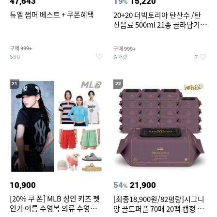
47,643
19
15,220
%
듀엘 썸머 베스트 + 쿠폰혜택
20+20 더빅토리아 탄산수 /탄
산음료 500ml 21종 골라담기
(총 2박스/분리배송)
구매
구매
999+
999+
SSG
G마켓
7
21
22
10,900
54
21,900
%
[20% 쿠 폰] MLB 성인 키즈 펫
[최종18,900원/82평량]시그니
인기 여름 수영복 의류 수영복
앙 골드퍼플 70매 20팩 캡형 아