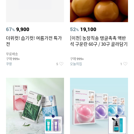
67
9,900
52
19,100
%
%
더위컷! 습기컷! 여름가전 특가
[이천] 농장직송 탱글촉촉 맥반
전
석 구운란 60구 / 30구 골라담기
무료배송
구매
구매
999+
999+
쿠팡
오늘의집
5
1