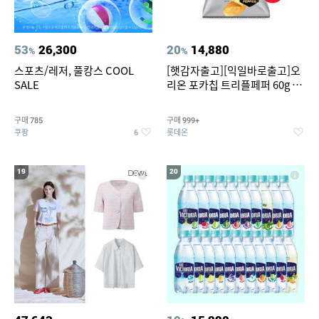
53
26,300
20
14,880
%
%
스포츠/레저, 풀캉스 COOL
[햇감자출고][익일바로출고]오
SALE
리온 포카칩 트리플페퍼 60g 12
개
구매
구매
785
999+
쿠팡
롯데온
6
19
20