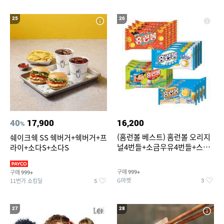
25
26
40
17,900
16,200
%
(홈런볼 베스트) 홈런볼 오리지
쉐이크쉑 SS 쉑버거+쉑버거+프
널4번들+소금우유4번들+스윗
라이+소다S+소다S
커스타드4번들+옥수수 소프트
콘맛4번들
구매
구매
999+
999+
G마켓
11번가 쇼킹딜
3
5
27
28