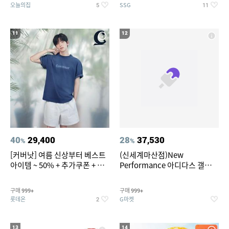
오늘의집
SSG
5
11
11
12
40
29,400
28
37,530
%
%
[커버낫] 여름 신상부터 베스트
(신세계마산점)New
아이템 ~ 50% + 추가쿠폰 + 카
Performance 아디다스 갤럭시
드혜택
런 7종 택 1
구매
구매
999+
999+
롯데온
G마켓
2
13
14