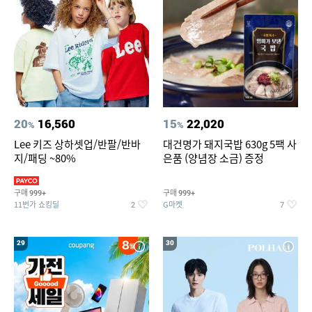
20
16,560
15
22,020
%
%
Lee 키즈 상하셋업/반팔/반바
대건명가 돼지국밥 630g 5팩 사
지/패딩 ~80%
은품 (양념장 소금) 증정
구매
구매
999+
999+
11번가 쇼킹딜
G마켓
2
7
29
30