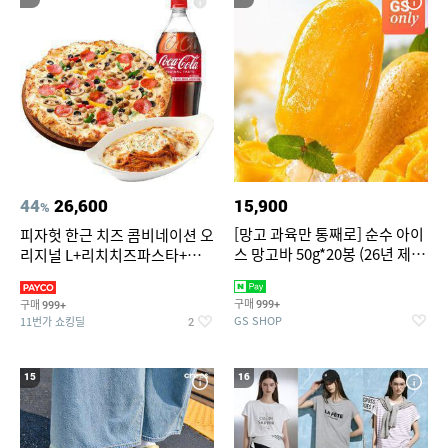
44
26,600
15,900
%
[망고 과육만 통째로] 순수 아이
피자헛 한근 치즈 콤비네이션 오
스 망고바 50g*20봉 (26년 제
리지널 L+리치치즈파스타+콜
조)
라 1.25L
구매
구매
999+
999+
GS SHOP
11번가 쇼킹딜
2
15
16