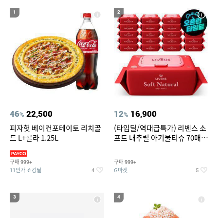
19
20
라인핏 브라
캠핑선풍기
1
2
46
22,500
12
16,900
%
%
피자헛 베이컨포테이토 리치골
(타임딜/역대급특가) 리벤스 소
드 L+콜라 1.25L
프트 내추럴 아기물티슈 70매
20팩 캡형 / 70gsm 고평량
구매
구매
999+
999+
11번가 쇼킹딜
G마켓
4
5
3
4