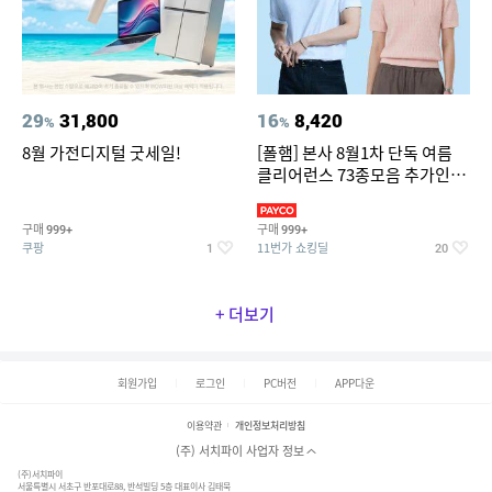
29
31,800
16
8,420
%
%
8월 가전디지털 굿세일!
[폴햄] 본사 8월1차 단독 여름
클리어런스 73종모음 추가인하
최대 83%OFF
구매
구매
999+
999+
쿠팡
11번가 쇼킹딜
1
20
+ 더보기
회원가입
로그인
PC버전
APP다운
이용약관
개인정보처리방침
(주) 서치파이 사업자 정보
(주)서치파이
서울특별시 서초구 반포대로88, 반석빌딩 5층 대표이사 김태묵