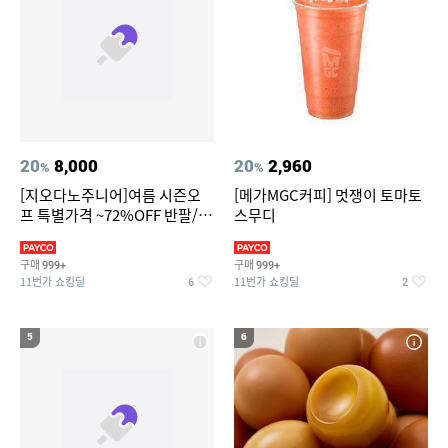
20
8,000
20
2,960
%
%
[지오다노주니어]여름 시즌오
[메가MGC커피] 멋쟁이 토마토
프 특별가격 ~72%OFF 반팔/반
스무디
바지/기능성 등
구매
구매
999+
999+
11번가 쇼킹딜
11번가 쇼킹딜
6
2
5
6