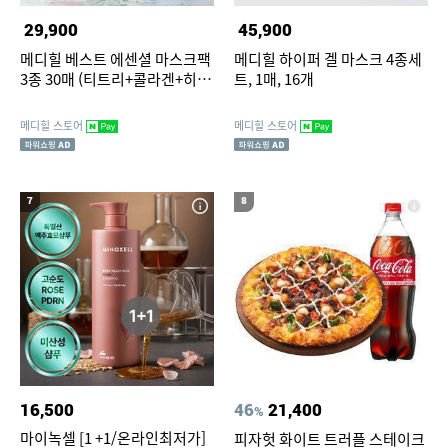
29,900
45,900
메디힐 베스트 에센셜 마스크팩
메디힐 하이퍼 겔 마스크 4종세
3종 30매 (티트리+콜라겐+히알
트, 1매, 16개
루론산)
메디힐 스토어
메디힐 스토어
7
8
16,500
46
21,400
%
마이녹셀 [1 +1/온라인최저가]
피자헛 화이트 트러플 스테이크