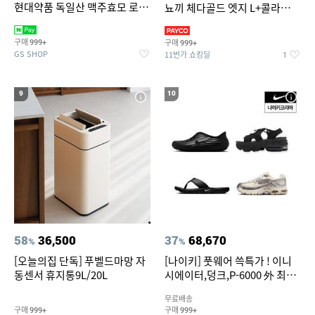
현대약품 독일산 맥주효모 로즈
뇨끼 체다골드 엣지 L+콜라
PDRN 탈모샴푸 대용량
1.25L
1000ml (정가 100,000원)
구매
구매
999+
999+
GS SHOP
11번가 쇼킹딜
1
9
10
58
36,500
37
68,670
%
%
[오늘의집 단독] 푸벨드마망 자
[나이키] 풋웨어 쓱특가 ! 이니
동센서 휴지통9L/20L
시에이터,덩크,P-6000 外 최대
~50% SALE
무료배송
구매
구매
999+
999+