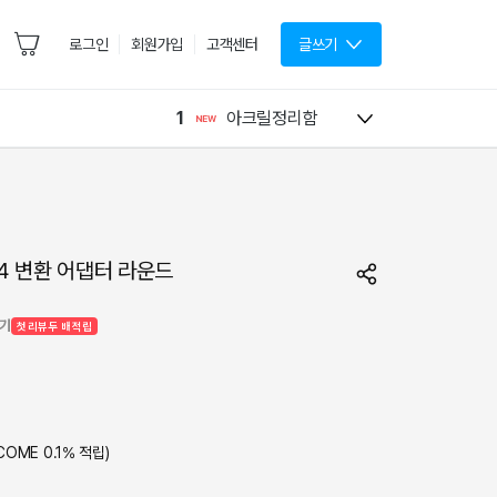
로그인
회원가입
고객센터
글쓰기
1
아크릴정리함
/4 변환 어댑터 라운드
기기
첫 리뷰 두 배 적립
COME
0.1
% 적립)
제