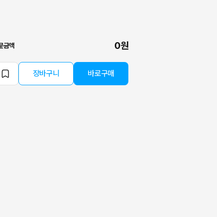
0원
문금액
장바구니
바로구매