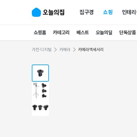
집구경
쇼핑
인테리
쇼핑홈
카테고리
베스트
오늘의딜
단독상품
가전·디지털
카메라
카메라액세서리