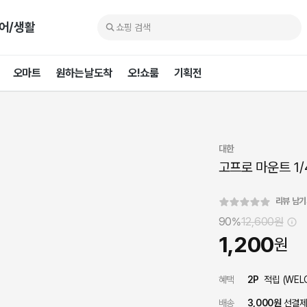
어/생활
오마트
원하는날도착
오!쇼룸
기획전
대한
고프로 마운트 1
리뷰 남
90%
12,600
원
1,200
원
혜택
2
P
적립 (
WEL
배송
3,000원
선결