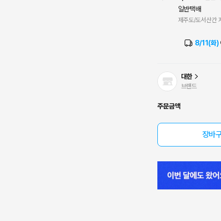
일반택배
제주도/도서산간 지
8/11(화)
대한
브랜드
주문금액
장바