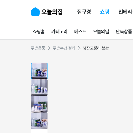
집구경
쇼핑
인테리
쇼핑홈
카테고리
베스트
오늘의딜
단독상품
주방용품
주방수납·정리
냉장고정리·보관