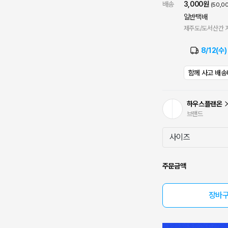
배송
3,000원
(50,
일반택배
제주도/도서산간 지
8/12(수)
함께 사고 배송
하우스플랜온
브랜드
주문금액
장바