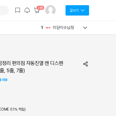
+99
글쓰기
1
미닫이수납장
끔정리 편의점 자동진열 캔 디스펜
줄, 5줄, 7줄)
개 리뷰
COME
0.1
% 적립)