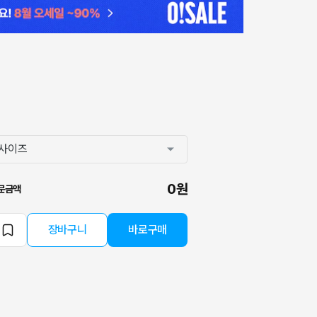
0원
문금액
장바구니
바로구매