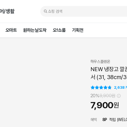
어/생활
오마트
원하는날도착
오!쇼룸
기획전
하우스플랜온
NEW 냉장고 깔
서 (31, 38cm/3
2,638
20%
9,900
원
7,900
원
혜택
8
P
적립 (
WEL