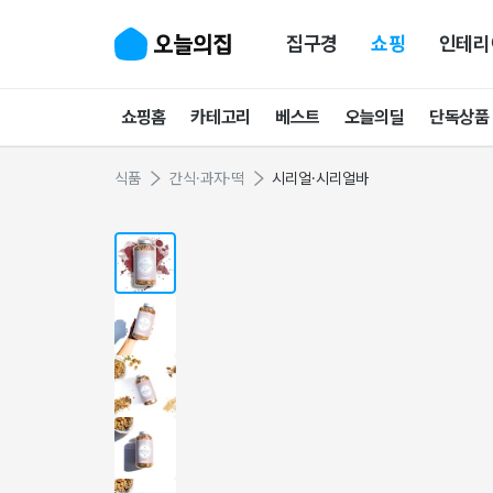
집구경
쇼핑
인테리
쇼핑홈
카테고리
베스트
오늘의딜
단독상품
식품
간식·과자·떡
시리얼·시리얼바