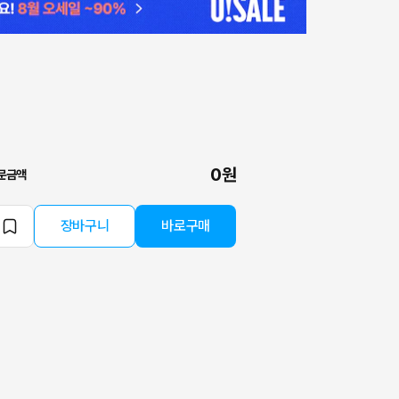
0원
문금액
장바구니
바로구매