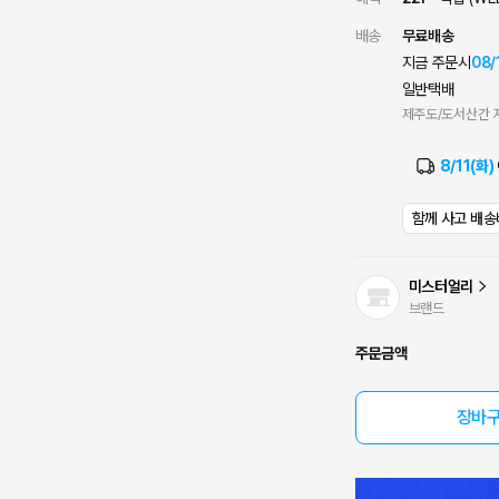
배송
무료배송
지금 주문시
08/
일반택배
제주도/도서산간 지
8/11(화)
함께 사고 배송
미스터얼리
브랜드
주문금액
장바