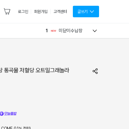
로그인
회원가입
고객센터
글쓰기
1
미닫이수납장
탕 통곡물 저혈당 오트밀그래놀라
LCOME
0.1
% 적립)