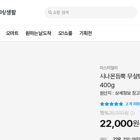
어/생활
오마트
원하는날도착
오!쇼룸
기획전
미스터얼리
시나몬듬뿍 무설
400g
원산지 : 상세정보 참고
2
개 리뷰
15%
26,000
원
22,000
원
혜택
22
P
적립 (
WE