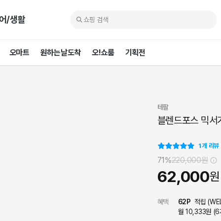
어/생활
오마트
원하는날도착
오!쇼룸
기획전
테팔
블렌드포스 믹서기
1
개 리뷰
71%
220,000
원
62,000
원
혜택
62
P
적립 (
WE
월 10,333원 