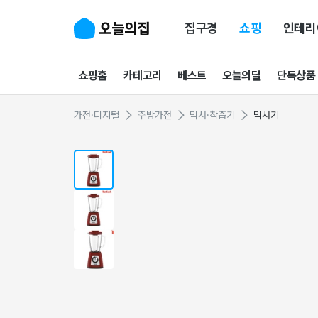
집구경
쇼핑
인테리
쇼핑홈
카테고리
베스트
오늘의딜
단독상품
가전·디지털
주방가전
믹서·착즙기
믹서기