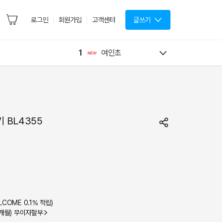
로그인
회원가입
고객센터
글쓰기
1
여인초
 BL4355
LCOME
0.1
% 적립)
(6개월) 무이자할부