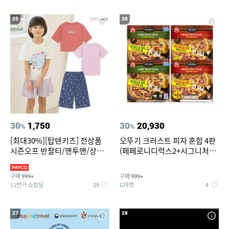
25
26
30
1,750
30
20,930
%
%
[최대30%][탑텐키즈] 전상품
오뚜기 크러스트 피자 혼합 4판
시즌오프 반팔티/맨투맨/상하
(페페로니디럭스2+시그니처익
복/레깅스 외 100종
스트림2)
구매
구매
999+
999+
11번가 쇼킹딜
G마켓
29
4
27
28