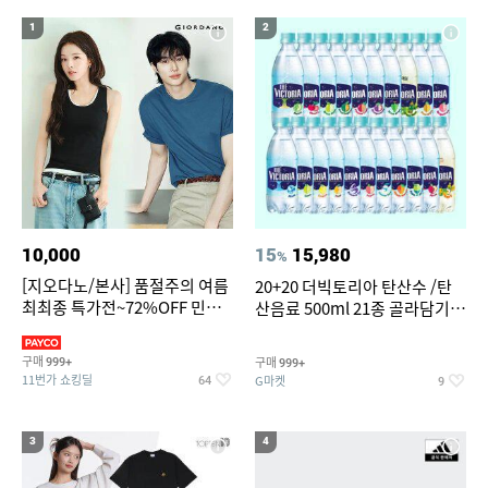
15
16
오랄비 어린이 전동칫솔모 리필
댄스복 상의
1
2
17
18
19
55인치 V
오션월드 종일권
파타고니아
20
대나무돗자리
10,000
15
15,980
%
[지오다노/본사] 품절주의 여름
20+20 더빅토리아 탄산수 /탄
최최종 특가전~72%OFF 민소
산음료 500ml 21종 골라담기
매/반팔/반바지/린넨 외
(총 2박스/분리배송)
구매
구매
999+
999+
11번가 쇼킹딜
G마켓
64
9
3
4