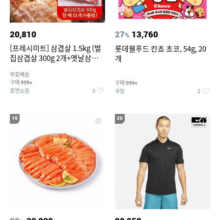
20,810
27
13,760
%
[프레시미트] 삼겹살 1.5kg (벌
롯데웰푸드 칸쵸 초코, 54g, 20
집삼겹살 300g 2개+옛날삼겹살
개
300g 2개+벌집삼겹살300g한
무료배송
팩 추가증정)
구매
구매
999+
999+
홈앤쇼핑
쿠팡
5
2
19
20