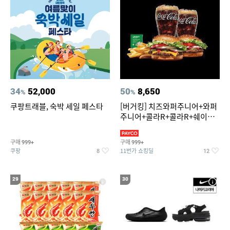
34
52,000
50
8,650
%
%
쿠팡트래블, 숙박 세일 페스타
[버거킹] 치즈와퍼주니어+와퍼
주니어+콜라R+콜라R+쉐이킹
프라이 스윗어니언
구매
구매
999+
999+
쿠팡
11번가 쇼킹딜
8
12
29
30