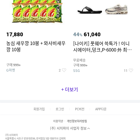
17,880
44
61,040
%
농심 새우깡 10봉 + 와사비새우
[나이키] 풋웨어 쓱특가 ! 이니
깡 10봉
시에이터,덩크,P-6000 外 최대
~50% SALE
무료배송
구매
구매
999+
999+
G마켓
SSG
2
11
+ 더보기
회원가입
로그인
PC버전
APP다운
이용약관
개인정보처리방침
(주) 서치파이 사업자 정보
(주)서치파이
서울특별시 서초구 반포대로88, 반석빌딩 5층 대표이사 김태묵