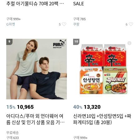
추럴 아기물티슈 70매 20팩 캡
SALE
형 / 70gsm 고평량
구매
구매
999+
785
G마켓
쿠팡
5
6
9
10
15
10,965
40
13,320
%
%
아디다스/푸마 외 언더웨어 여
신라면10입 +안성탕면5입 +짜
름 신상 및 인기 상품 모음 기획
파게티5입 (총 20봉)
전 최대 77% SALE
무료배송
구매
구매
633
999+