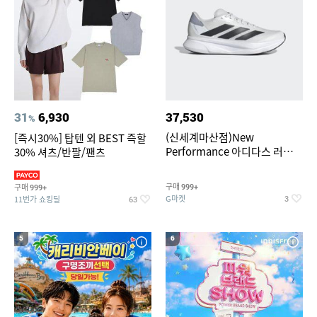
31
6,930
37,530
%
(신세계마산점)New
[즉시30%] 탑텐 외 BEST 즉할
Performance 아디다스 러닝화
30% 셔츠/반팔/팬츠
듀라모 SL2
구매
구매
999+
999+
G마켓
11번가 쇼킹딜
3
63
5
6