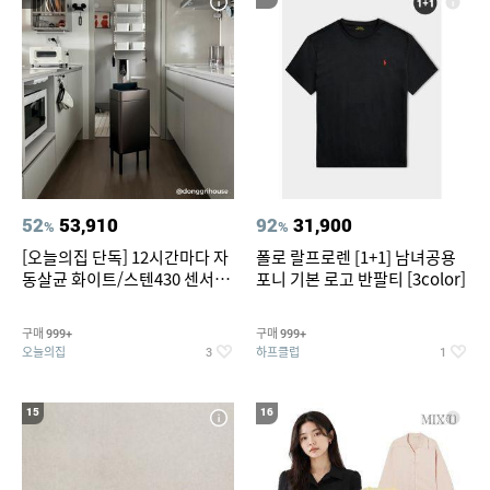
52
53,910
92
31,900
%
%
[오늘의집 단독] 12시간마다 자
폴로 랄프로렌 [1+1] 남녀공용
동살균 화이트/스텐430 센서휴
포니 기본 로고 반팔티 [3color]
지통 20L/30L
구매
구매
999+
999+
오늘의집
하프클럽
3
1
15
16