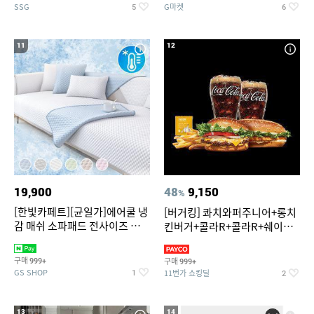
SSG
G마켓
5
6
11
12
19,900
48
9,150
%
[한빛카페트][균일가]에어쿨 냉
[버거킹] 콰치와퍼주니어+롱치
감 매쉬 소파패드 전사이즈 균일
킨버거+콜라R+콜라R+쉐이킹
가
프라이 구운갈릭
구매
구매
999+
999+
GS SHOP
11번가 쇼킹딜
1
2
13
14