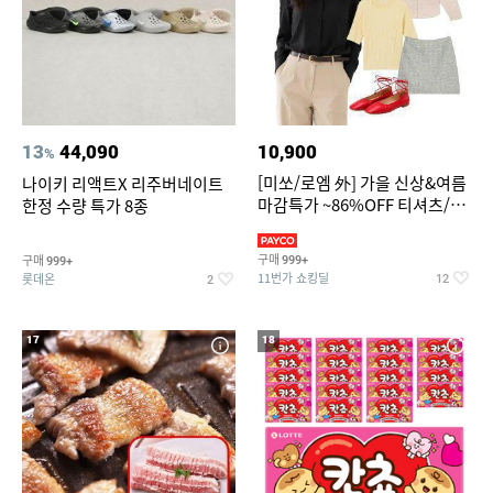
13
44,090
10,900
%
[미쏘/로엠 外] 가을 신상&여름
나이키 리액트X 리주버네이트
마감특가 ~86%OFF 티셔츠/슬
한정 수량 특가 8종
랙스/원피스/니트/블라우스
구매
구매
999+
999+
11번가 쇼킹딜
롯데온
12
2
17
18