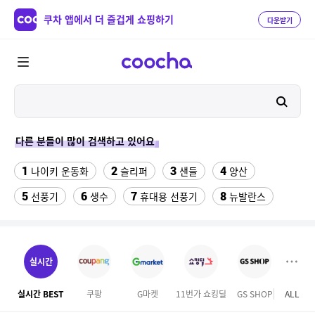
쿠차 앱에서 더 즐겁게 쇼핑하기
다운받기
다른 분들이 많이 검색하고 있어요
1
2
3
4
나이키 운동화
슬리퍼
샌들
양산
5
6
7
8
선풍기
생수
휴대용 선풍기
뉴발란스
9
10
이사 박스
가정용 인형 뽑기 기계
11
12
수향미쌀10kg특등급
크로커다일레이디 원피스
실시간
13
성인용세발자전거중고
실시간 BEST
쿠팡
G마켓
11번가 쇼킹딜
GS SHOP
ALL
롯데
14
자동차 온풍기 차량용 히터 24V 12V 미니 난방기