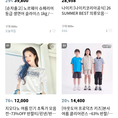
29
39,800
28,958
%
나이키 [나이키코리아공식] 26
[순차출고] 노르웨이 슈페리어
SUMMER BEST 의류모음
등급 생연어 슬라이스 1kg /
~55% SALE
500g / 300g 항공직송
구매
구매
999+
999+
SSG
오늘의집
2
2
21
22
76
12,000
20
14,400
%
%
지오다노 여름 인기 초특가 모음
[아웃도어 프로덕츠 키즈]본사
전~73%OFF 반팔티/린넨/반바
여름 클리어런스 ~63% 반팔/반