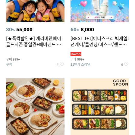
30
55,000
60
8,000
%
%
[★폭싹할인★] 캐리비안베이
[BEST 1+1]이니스프리 빅세일!
골드시즌 종일권+에버랜드 오
선케어/클렌징/마스크/핸드크
후권 대소공통
림/레티놀/PDRN/비타C/그린
구매
구매
999+
999+
쿠팡
11번가 쇼킹딜
4
6