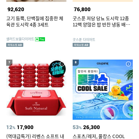
92,620
76,800
고기 듬뿍, 단백질에 집중한 체
굿스푼 저당 당뇨 도시락 12종
육관 도시락 4종 3세트
12팩 양많은 밥 반찬 냉동 배달
건강 임당 식단표
샐러드보울다이어트
굿스푼 다이어트
7
8
12
17,900
53
26,300
%
%
(역대급특가) 리벤스 소프트 내
스포츠/레저, 풀캉스 COOL