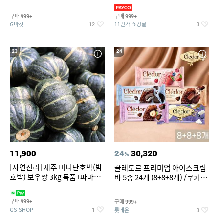
지 외
바지/수영복
구매
구매
999+
999+
G마켓
11번가 쇼킹딜
12
3
23
24
11,900
24
30,320
%
[자연진리] 제주 미니단호박(밤
끌레도르 프리미엄 아이스크림
호박) 보우짱 3kg 특품+파마산
바 5종 24개 (8+8+8개) /쿠키앤
치즈 증정
크림/베리믹스/헤이즐넛초코
구매
구매
999+
999+
GS SHOP
롯데온
1
3