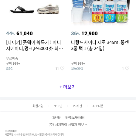
44
61,040
36
12,900
%
%
[나이키] 풋웨어 쓱특가 ! 이니
나랑드사이다 제로 345ml 뚱캔
시에이터,덩크,P-6000 外 최대
3종 택 1 (총 24입)
~50% SALE
무료배송
구매
구매
999+
999+
SSG
오늘의집
11
1
+ 더보기
회원가입
로그인
PC버전
APP다운
이용약관
개인정보처리방침
(주) 서치파이 사업자 정보
(주)서치파이
서울특별시 서초구 반포대로88, 반석빌딩 5층 대표이사 김태묵