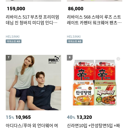
159,000
86,000
리바이스 517 부츠컷 프리미엄
리바이스 568 스테이 루즈 스트
데님 진 청바지 미디엄 인디고
레이트 카펜터 워크웨어 팬츠
(00517-0242)
(55849-0065)
HELSINKI
HELSINKI
7
8
15
10,965
40
13,320
%
%
아디다스/푸마 외 언더웨어 여
신라면10입 +안성탕면5입 +짜