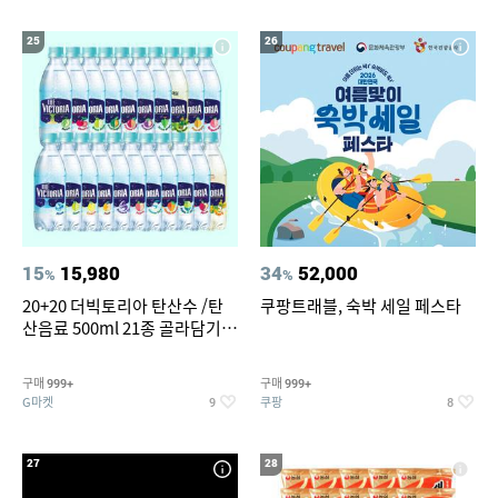
25
26
15
15,980
34
52,000
%
%
20+20 더빅토리아 탄산수 /탄
쿠팡트래블, 숙박 세일 페스타
산음료 500ml 21종 골라담기
(총 2박스/분리배송)
구매
구매
999+
999+
G마켓
쿠팡
9
8
27
28