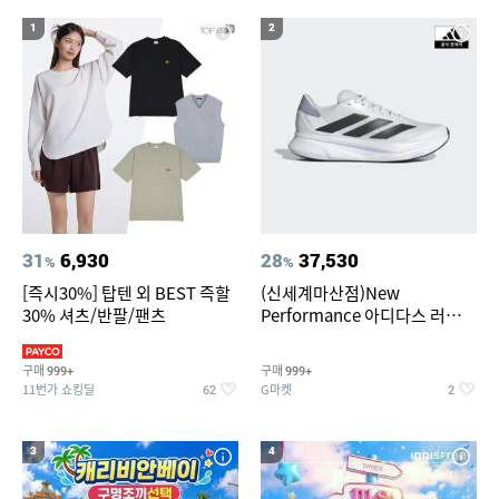
1
2
31
6,930
28
37,530
%
%
[즉시30%] 탑텐 외 BEST 즉할
(신세계마산점)New
30% 셔츠/반팔/팬츠
Performance 아디다스 러닝화
듀라모 SL2
구매
구매
999+
999+
11번가 쇼킹딜
G마켓
62
2
3
4