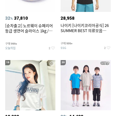
32
37,810
28,958
%
나이키 [나이키코리아공식] 26
[순차출고] 노르웨이 슈페리어
SUMMER BEST 의류모음
등급 생연어 슬라이스 1kg /
~55% SALE
500g / 300g 항공직송
구매
구매
999+
999+
SSG
오늘의집
2
2
19
20