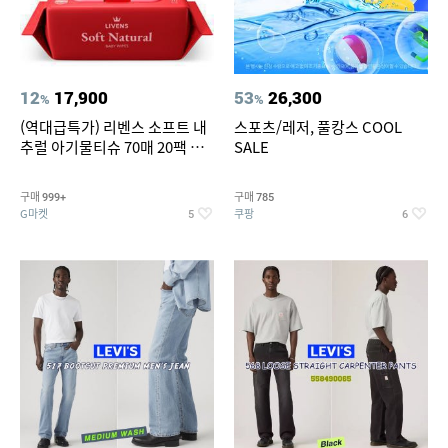
12
17,900
53
26,300
%
%
(역대급특가) 리벤스 소프트 내
스포츠/레저, 풀캉스 COOL
추럴 아기물티슈 70매 20팩 캡
SALE
형 / 70gsm 고평량
구매
구매
999+
785
G마켓
쿠팡
5
6