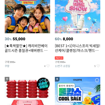
30
55,000
60
8,000
%
%
[★폭싹할인★] 캐리비안베이
[BEST 1+1]이니스프리 빅세일!
골드시즌 종일권+에버랜드 오
선케어/클렌징/마스크/핸드크
후권 대소공통
림/레티놀/PDRN/비타C/그린
구매
구매
999+
999+
쿠팡
11번가 쇼킹딜
4
5
5
6