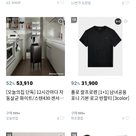
GS SHOP
11번가 쇼킹딜
1
2
11
12
52
53,910
92
31,900
%
%
[오늘의집 단독] 12시간마다 자
폴로 랄프로렌 [1+1] 남녀공용
동살균 화이트/스텐430 센서휴
포니 기본 로고 반팔티 [3color]
지통 20L/30L
구매
구매
999+
999+
오늘의집
하프클럽
3
1
13
14