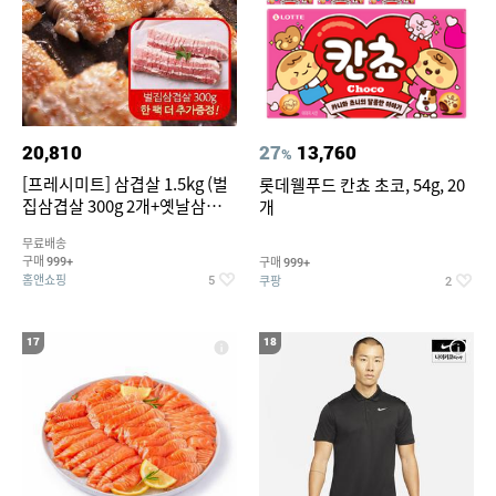
20,810
27
13,760
%
[프레시미트] 삼겹살 1.5kg (벌
롯데웰푸드 칸쵸 초코, 54g, 20
집삼겹살 300g 2개+옛날삼겹살
개
300g 2개+벌집삼겹살300g한
무료배송
팩 추가증정)
구매
구매
999+
999+
홈앤쇼핑
쿠팡
5
2
17
18