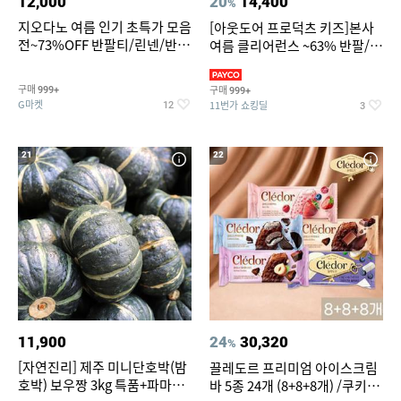
12,000
20
14,400
%
지오다노 여름 인기 초특가 모음
[아웃도어 프로덕츠 키즈]본사
전~73%OFF 반팔티/린넨/반바
여름 클리어런스 ~63% 반팔/반
지 외
바지/수영복
구매
구매
999+
999+
G마켓
11번가 쇼킹딜
12
3
21
22
11,900
24
30,320
%
[자연진리] 제주 미니단호박(밤
끌레도르 프리미엄 아이스크림
호박) 보우짱 3kg 특품+파마산
바 5종 24개 (8+8+8개) /쿠키앤