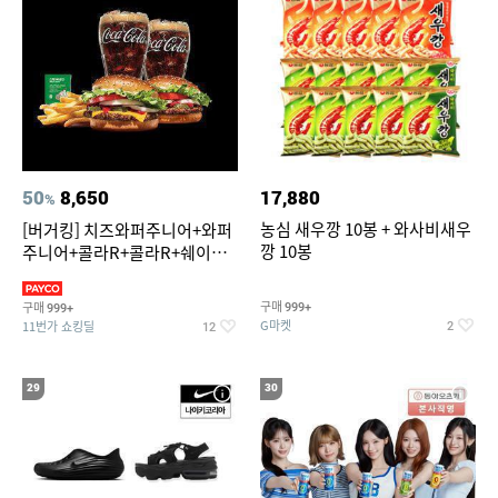
50
8,650
17,880
%
농심 새우깡 10봉 + 와사비새우
[버거킹] 치즈와퍼주니어+와퍼
깡 10봉
주니어+콜라R+콜라R+쉐이킹
프라이 스윗어니언
구매
구매
999+
999+
G마켓
11번가 쇼킹딜
2
12
29
30