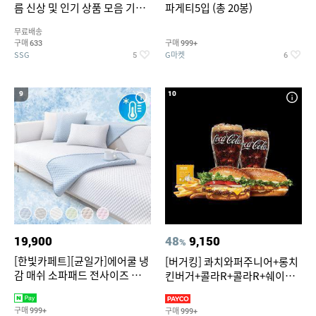
름 신상 및 인기 상품 모음 기획
파게티5입 (총 20봉)
전 최대 77% SALE
무료배송
구매
구매
633
999+
SSG
G마켓
5
6
9
10
19,900
48
9,150
%
[한빛카페트][균일가]에어쿨 냉
[버거킹] 콰치와퍼주니어+롱치
감 매쉬 소파패드 전사이즈 균일
킨버거+콜라R+콜라R+쉐이킹
가
프라이 구운갈릭
구매
구매
999+
999+