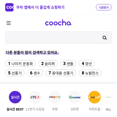
쿠차 앱에서 더 즐겁게 쇼핑하기
다운받기
다른 분들이 많이 검색하고 있어요
1
2
3
4
나이키 운동화
슬리퍼
샌들
양산
5
6
7
8
선풍기
생수
휴대용 선풍기
뉴발란스
9
10
11
여성쿨티
라인댄스옷
발바닥저주파 마사지기
12
13
14
rnrn 러닝조끼
여자 등산화
구혜선
실시간
15
16
17
속초 체스터톤스
여자라인 댄스복
메가커피
실시간 BEST
11번가 쇼킹딜
쿠팡
G마켓
이마트몰
ALL
오늘
18
19
20
무대의상
휴지
블루원