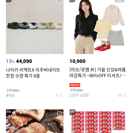
13
44,090
10,900
%
[미쏘/로엠 外] 가을 신상&여름
나이키 리액트X 리주버네이트
마감특가 ~86%OFF 티셔츠/슬
한정 수량 특가 8종
랙스/원피스/니트/블라우스
구매
구매
999+
999+
11번가 쇼킹딜
롯데온
12
1
15
16