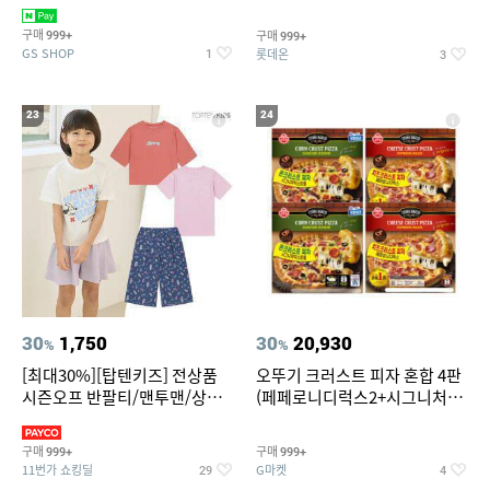
치즈 증정
크림/베리믹스/헤이즐넛초코
구매
구매
999+
999+
GS SHOP
롯데온
1
3
23
24
30
1,750
30
20,930
%
%
[최대30%][탑텐키즈] 전상품
오뚜기 크러스트 피자 혼합 4판
시즌오프 반팔티/맨투맨/상하
(페페로니디럭스2+시그니처익
복/레깅스 외 100종
스트림2)
구매
구매
999+
999+
11번가 쇼킹딜
G마켓
29
4