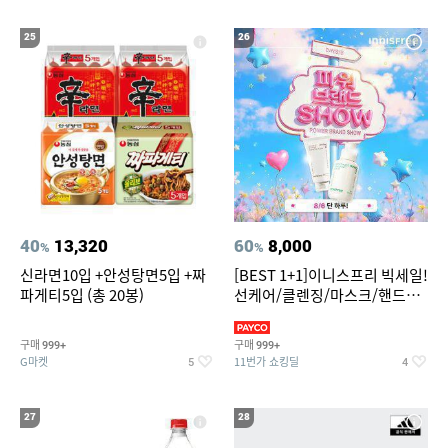
25
26
40
13,320
60
8,000
%
%
신라면10입 +안성탕면5입 +짜
[BEST 1+1]이니스프리 빅세일!
파게티5입 (총 20봉)
선케어/클렌징/마스크/핸드크
림/레티놀/PDRN/비타C/그린
구매
구매
999+
999+
G마켓
11번가 쇼킹딜
5
4
27
28