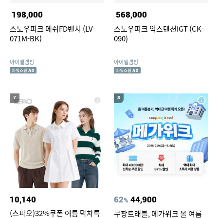
198,000
568,000
스노우피크 메쉬FD벤치 (LV-
스노우피크 익스텐션IGT (CK-
071M-BK)
090)
아이엘캠핑
아이엘캠핑
7
8
10,140
62
44,900
%
(스파오)32%쿠폰 여름 막차특
쿠팡트래블, 메가위크 올 여름