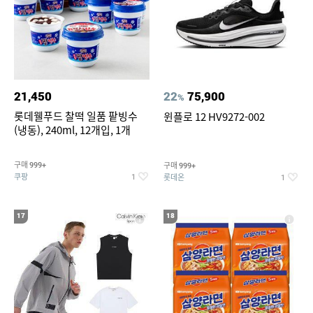
21,450
22
75,900
%
롯데웰푸드 찰떡 일품 팥빙수
윈플로 12 HV9272-002
(냉동), 240ml, 12개입, 1개
구매
구매
999+
999+
쿠팡
롯데온
1
1
17
18