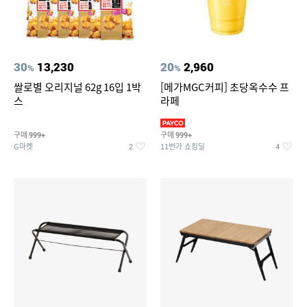
30
13,230
20
2,960
%
%
쌀로별 오리지널 62g 16입 1박
[메가MGC커피] 초당옥수수 프
스
라페
구매
구매
999+
999+
G마켓
11번가 쇼킹딜
2
4