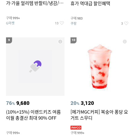
가·가을 얼리템 반팔티/냉감/반
휴가 역대급 할인혜택
바지/린넨/맨투맨/슬랙스/가디
건 외 ~74%OFF
구매
구매
999+
983
G마켓
쿠팡
13
3
9
10
76
9,680
20
3,120
%
%
(10%+15%) 이랜드키즈 여름
[메가MGC커피] 복숭아 퐁당 요
이월 총결산 최대 90% OFF
거트 스무디
구매
구매
999+
999+