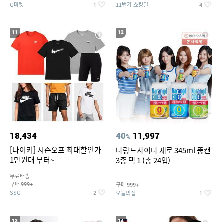
G마켓
11번가 쇼킹딜
1
4
11
12
18,434
40
11,997
%
[나이키] 시즌오프 최대할인가
나랑드사이다 제로 345ml 뚱캔
1만원대 부터~
3종 택 1 (총 24입)
무료배송
구매
구매
999+
999+
SSG
오늘의집
2
1
13
14