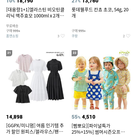
10
18,790
27
13,760
%
%
[대용량1+1]엘라스틴 비오틴클
롯데웰푸드 칸쵸 초코, 54g, 20
리닉 맥주효모 1000ml x 2개
개
(샴푸/컨디셔너 택1)
무료배송
구매
구매
999+
999+
홈앤쇼핑
쿠팡
3
2
21
22
14,898
55
4,510
%
[GGPX/미니멈] 여름 인기템 추
[삠뽀요][파이널특가
가 할인 원피스/블라우스/팬츠
25%+15%] 썸머시즌오프