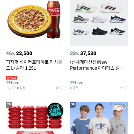
46
22,500
28
37,530
%
%
피자헛 베이컨포테이토 리치골
(신세계마산점)New
드 L+콜라 1.25L
Performance 아디다스 갤럭시
런 7종 택 1
구매
구매
999+
999+
11번가 쇼킹딜
G마켓
8
2
29
30