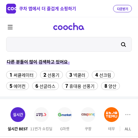
쿠차 앱에서 더 즐겁게 쇼핑하기
다운받기
다른 분들이 많이 검색하고 있어요
1
2
3
4
써큘레이터
선풍기
넥쿨러
선크림
5
6
7
8
에어컨
선글라스
휴대용 선풍기
양산
9
10
11
치약
여성댄스복
가정용 인형뽑기기계
12
13
팔찌부자재
여자라인 댄스복
실시간
14
15
16
롯데월드 자유이용권
라인댄스옷
엄마옷
실시간 BEST
11번가 쇼킹딜
G마켓
쿠팡
테무
ALL
마이리
17
18
19
엘칸토
kfc
슬리퍼