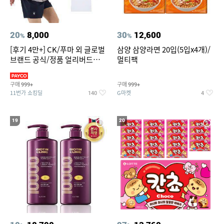
20
8,000
30
12,600
%
%
[후기 4만+] CK/푸마 외 글로벌
삼양 삼양라면 20입(5입x4개)/
브랜드 공식/정품 얼리버드
멀티팩
~94%
구매
구매
999+
999+
11번가 쇼킹딜
G마켓
140
4
19
20