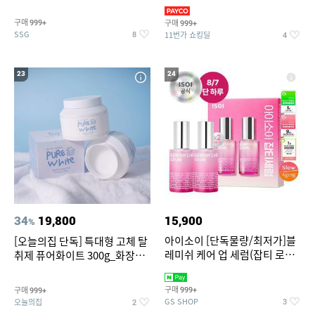
~
3,390원~/상하복/래쉬가드/수
영복/티셔츠/
구매
구매
999+
999+
SSG
11번가 쇼킹딜
8
4
23
24
34
19,800
15,900
%
아이소이 [단독물량/최저가]블
[오늘의집 단독] 특대형 고체 탈
레미쉬 케어 업 세럼(잡티 로즈
취제 퓨어화이트 300g_화장실
세럼) 20ml 더블기획 (사용기한
탈취제 담배냄새제거 거실탈취
2027-04-24)
구매
구매
999+
999+
GS SHOP
오늘의집
3
2