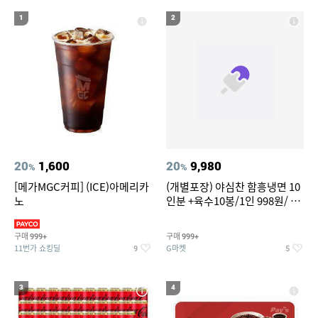
20
성인용세발자전거중고
1
2
20
1,600
20
9,980
%
%
[메가MGC커피] (ICE)아메리카
(개별포장) 야심찬 함흥냉면 10
노
인분 +육수10봉/1인 998원/ 머
리가 쨍하게 시원한 냉면
구매
구매
999+
999+
11번가 쇼킹딜
G마켓
9
5
3
4