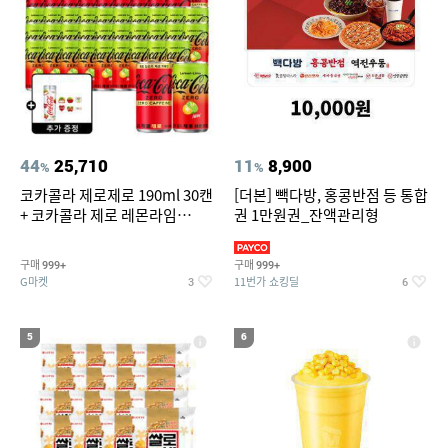
44
25,710
11
8,900
%
%
코카콜라 제로제로 190ml 30캔
[더본] 빽다방, 홍콩반점 등 통합
+ 코카콜라 제로 레몬라임
권 1만원권_잔액관리형
190ml 30캔 + (증정) 콜드컵+스
티커 세트
구매
구매
999+
999+
G마켓
11번가 쇼킹딜
3
6
5
6