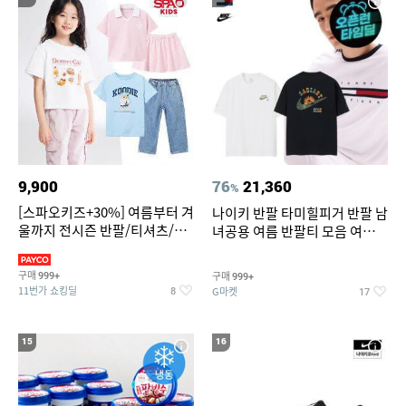
9,900
76
21,360
%
[스파오키즈+30%] 여름부터 겨
나이키 반팔 타미힐피거 반팔 남
울까지 전시즌 반팔/티셔츠/셋
녀공용 여름 반팔티 모음 여름
업/원피스/팬츠/아우트 外
반팔티 기간한정 특가
구매
구매
999+
999+
11번가 쇼킹딜
G마켓
8
17
15
16