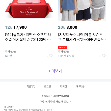
12
17,900
20
8,000
%
%
(역대급특가) 리벤스 소프트 내
[지오다노주니어]여름 시즌오
추럴 아기물티슈 70매 20팩 캡
프 특별가격 ~72%OFF 반팔/반
형 / 70gsm 고평량
바지/기능성 등
구매
구매
999+
999+
G마켓
11번가 쇼킹딜
5
6
+ 더보기
회원가입
로그인
PC버전
APP다운
이용약관
개인정보처리방침
(주) 서치파이 사업자 정보
(주)서치파이
서울특별시 서초구 반포대로88, 반석빌딩 5층 대표이사 김태묵