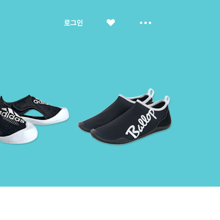
좋
더
로그인
아
보
요
기