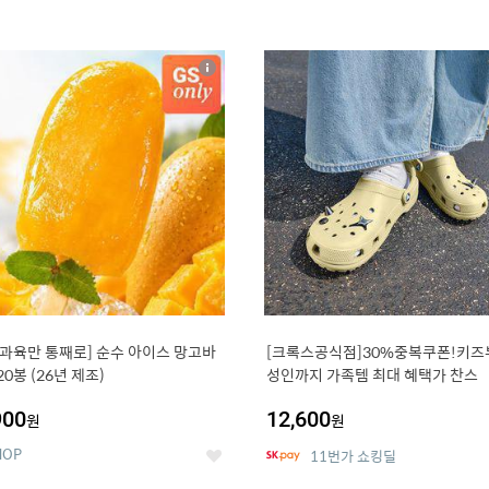
4
15
상
세
 과육만 통째로] 순수 아이스 망고바
[크록스공식점]30%중복쿠폰!키즈
20봉 (26년 제조)
성인까지 가족템 최대 혜택가 찬스
900
12,600
원
원
HOP
11번가 쇼킹딜
좋
아