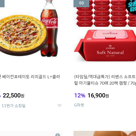
세
 베이컨포테이토 리치골드 L+콜라
(타임딜/역대급특가) 리벤스 소프트
L
럴 아기물티슈 70매 20팩 캡형 / 70
고평량
%
22,500
12
%
16,900
원
원
G마켓
11번가 쇼킹딜
좋
아
요
7