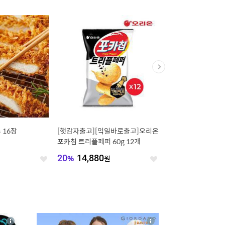
 16장
[햇감자출고][익일바로출고]오리온
[선착순20%쿠폰] [제
포카칩 트리플페퍼 60g 12개
홈블리 와이드 제습제 2
습기제거제 9개입/24
20
%
14,880
원
20
%
15,900
원
좋
좋
아
아
요
요
4
상
상