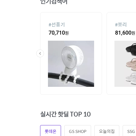
인기검색어
#
선풍기
#
쪼리
60
원
70,710
원
81,600
원
실시간 핫딜 TOP 10
롯데온
GS SHOP
오늘의집
SSG