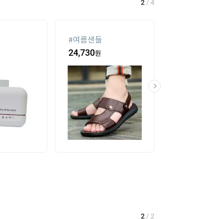
2
/
4
#
여름샌들
#
선글라스
24,730
원
14
%
85,140
2
/
2