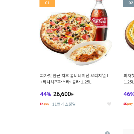
세
피자헛 한근 치즈 콤비네이션 오리지널 L
피자헛
+리치치즈파스타+콜라 1.25L
1.25
44
%
26,600
46
원
11번가 쇼킹딜
좋
아
요
5
6