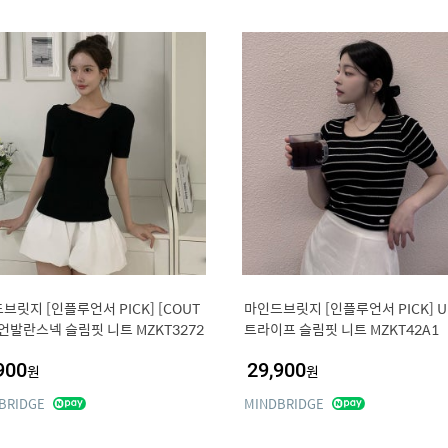
브릿지 [인플루언서 PICK] [COUT
마인드브릿지 [인플루언서 PICK] U
]언발란스넥 슬림핏 니트 MZKT3272
트라이프 슬림핏 니트 MZKT42A1
900
29,900
원
원
BRIDGE
MINDBRIDGE