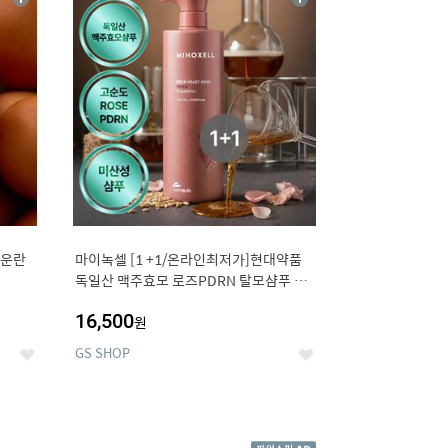
상
상
세
세
구운란
마이녹셀 [1 +1/온라인최저가]현대약품
독일산 맥주효모 로즈PDRN 탈모샴푸 대
용량 1000ml (정가 100,000원)
16,500
원
GS SHOP
좋
좋
아
아
요
요