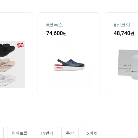
#
크록스
#
선크림
74,600
원
48,740
원
이마트몰
11번가
쿠팡
G마켓