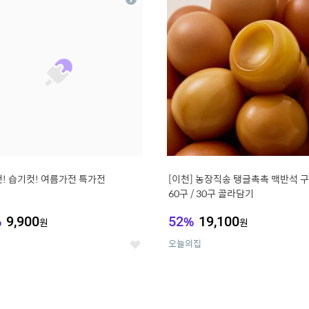
상
세
! 습기컷! 여름가전 특가전
[이천] 농장직송 탱글촉촉 맥반석 
60구 / 30구 골라담기
%
9,900
52
%
19,100
원
원
오늘의집
좋
아
요