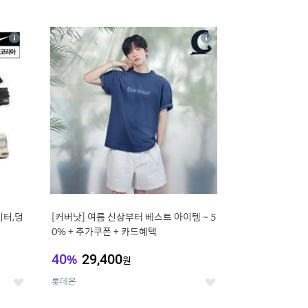
12
상
상
세
세
이터,덩
[커버낫] 여름 신상부터 베스트 아이템 ~ 5
0% + 추가쿠폰 + 카드혜택
40
%
29,400
원
롯데온
좋
좋
아
아
요
요