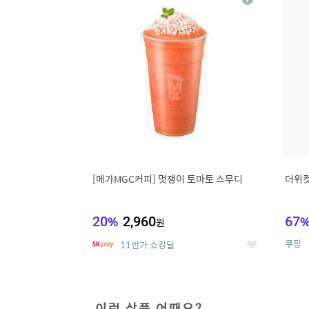
상
세
[메가MGC커피] 멋쟁이 토마토 스무디
더위컷
20
%
2,960
67
원
쿠팡
11번가 쇼킹딜
좋
아
요
이런 상품 어때요?