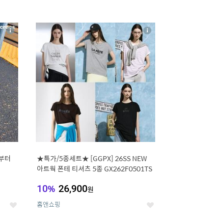
16
상
상
세
세
부터
★특가/5종세트★ [GGPX] 26SS NEW
아트웍 폰테 티셔츠 5종 GX262F0501TS
10
%
26,900
원
홈앤쇼핑
좋
좋
아
아