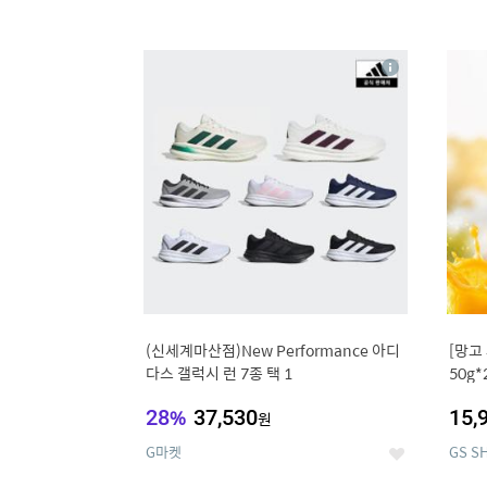
13
1
상
세
(신세계마산점)New Performance 아디
[망고
다스 갤럭시 런 7종 택 1
50g*
28
%
37,530
15,
원
G마켓
GS S
좋
아