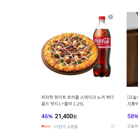
9
1
상
세
피자헛 화이트 트러플 스테이크 뇨끼 체다
[오늘
골드 엣지 L+콜라 1.25L
지통9
46
%
21,400
58
원
오늘
11번가 쇼킹딜
좋
아
요