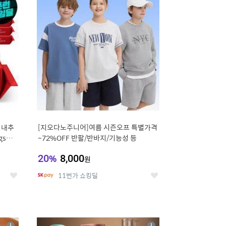
세
세
 내추
[지오다노주니어]여름 시즌오프 특별가격
gsm
~72%OFF 반팔/반바지/기능성 등
20
%
8,000
원
11번가 쇼킹딜
좋
좋
아
아
요
요
8