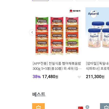
5,250원]100% 국내
[APP전용] 천일식품 햄야채볶음밥
[압타밀][독일내
전라도 총각김치 1kg/
300g 5+5봉(총10봉) 외 새우/김
식파트너] 프로푸
kg
치/낙지 등 골라담기
탭스
00
원
38
%
17,480
원
211,300
원
좋
좋
아
아
요
요
베스트
1
2
상