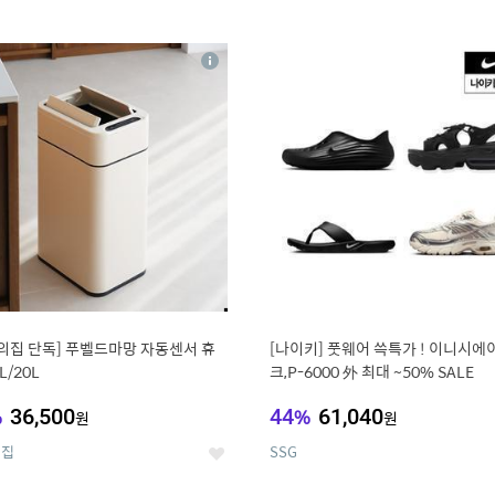
0
11
상
세
의집 단독] 푸벨드마망 자동센서 휴
[나이키] 풋웨어 쓱특가 ! 이니시에
L/20L
크,P-6000 外 최대 ~50% SALE
%
36,500
44
%
61,040
원
원
의집
SSG
좋
아
요