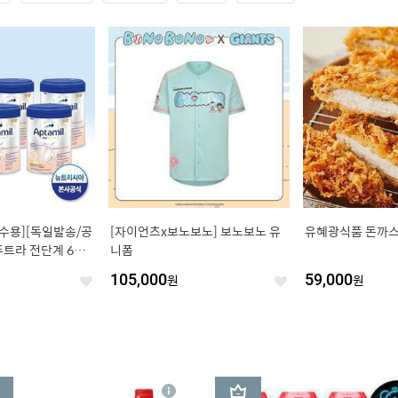
수용][독일발송/공
[자이언츠x보노보노] 보노보노 유
유혜광식품 돈까스
트라 전단계 6통/
니폼
105,000
원
59,000
원
좋
좋
아
아
요
요
3
상