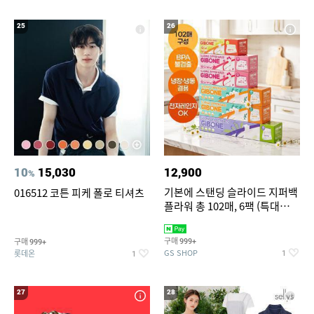
25
26
10
15,030
12,900
%
기본에 스탠딩 슬라이드 지퍼백
016512 코튼 피케 폴로 티셔츠
플라워 총 102매, 6팩 (특대
12+대30+중40+소20)
구매
구매
999+
999+
GS SHOP
롯데온
1
1
27
28