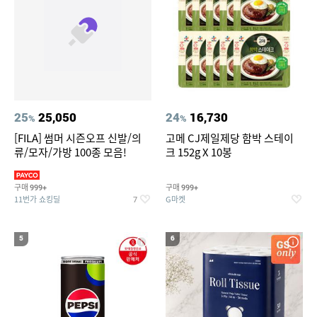
25
25,050
24
16,730
%
%
[FILA] 썸머 시즌오프 신발/의
고메 CJ제일제당 함박 스테이
류/모자/가방 100종 모음!
크 152g X 10봉
구매
구매
999+
999+
11번가 쇼킹딜
G마켓
7
5
6