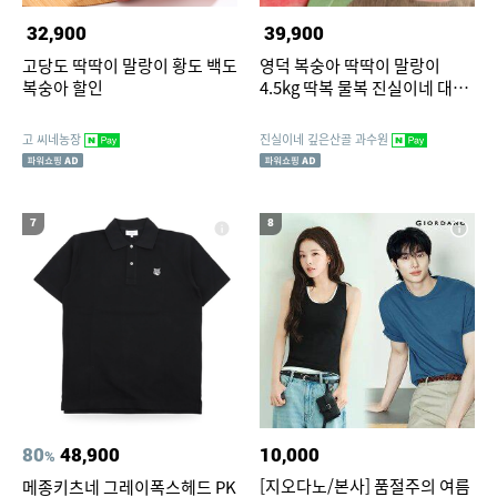
32,900
39,900
고당도 딱딱이 말랑이 황도 백도
영덕 복숭아 딱딱이 말랑이
복숭아 할인
4.5kg 딱복 물복 진실이네 대복
농원 6시내고향 2회 출연
고 씨네농장
진실이네 깊은산골 과수원
7
8
80
48,900
10,000
%
[지오다노/본사] 품절주의 여름
메종키츠네 그레이폭스헤드 PK