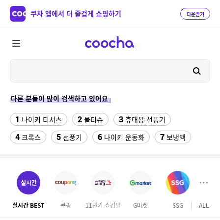
쿠차 앱에서 더 즐겁게 쇼핑하기
다운받기
다른 분들이 많이 검색하고 있어요
1
2
3
나이키 티셔츠
물티슈
휴대용 선풍기
4
5
6
7
크록스
선풍기
나이키 운동화
보냉백
8
9
10
스마트워치
수향미쌀10kg특등급
라인댄스옷
11
삼성갤럭시북프로, 32gb, win11포함
실시간
12
성인용세발자전거중고
실시간 BEST
쿠팡
11번가 쇼킹딜
G마켓
SSG
ALL
오늘
13
고려은단 비타민C 1000 600정