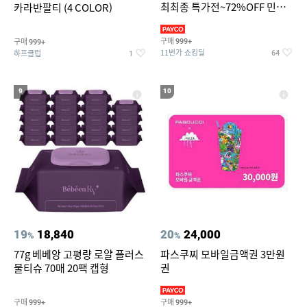
최최종 특가전~72%OFF 민소
카라반팔티 (4 COLOR)
매/반팔/반바지/린넨 외
구매
구매
999+
999+
11번가 쇼킹딜
하프클럽
64
1
9
10
19
18,840
20
24,000
%
%
77g 베베앙 고평량 로얄 플러스
파스쿠찌 모바일금액권 3만원
물티슈 70매 20팩 캡형
권
구매
구매
999+
999+