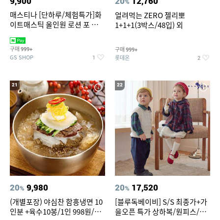
9,900
20
12,760
%
매스티나 [단하루/체험특가]화
얼려먹는 ZERO 젤리뽀
이트매스틱 올인원 로션 포 맨
1+1+1(3박스/48입) 외
150ml (정가 28,000원)
구매
구매
999+
999+
GS SHOP
롯데온
1
2
21
22
20
9,980
20
17,520
%
%
(개별포장) 야심찬 함흥냉면 10
[블루독베이비] S/S 최종가+가
인분 +육수10봉/1인 998원/머
을오픈 특가 상하복/원피스/내