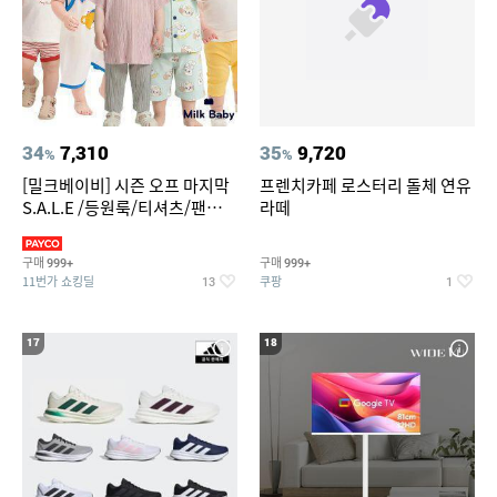
34
7,310
35
9,720
%
%
[밀크베이비] 시즌 오프 마지막
프렌치카페 로스터리 돌체 연유
S.A.L.E /등원룩/티셔츠/팬츠/
라떼
상하복/실내복/팬츠 외
구매
구매
999+
999+
11번가 쇼킹딜
쿠팡
13
1
17
18