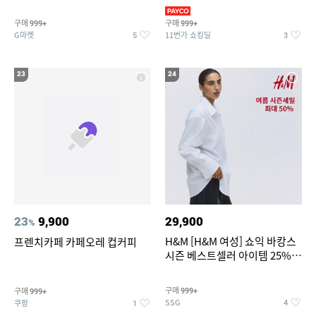
리가 쨍하게 시원한 냉면
의/팬츠 외 100종
구매
구매
999+
999+
G마켓
11번가 쇼킹딜
5
3
23
24
23
9,900
29,900
%
H&M [H&M 여성] 쇼익 바캉스
프렌치카페 카페오레 컵커피
시즌 베스트셀러 아이템 25%
할인
구매
구매
999+
999+
SSG
쿠팡
4
1