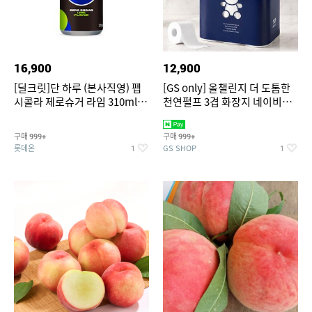
16,900
12,900
[딜크릿]단 하루 (본사직영) 펩
[GS only] 올챌린지 더 도톰한
시콜라 제로슈거 라임 310ml
천연펄프 3겹 화장지 네이비
24캔
30m 30롤 1팩
구매
구매
999+
999+
롯데온
GS SHOP
1
1