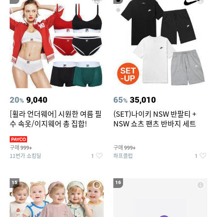
20
9,040
65
35,010
%
%
[휠라 언더웨어] 시원한 여름 필
(SET)나이키 NSW 반팔티 +
수 속옷/이지웨어 총 집합!
NSW 쇼츠 팬츠 반바지 세트
구매
구매
999+
999+
11번가 쇼킹딜
하프클럽
1
1
15
16