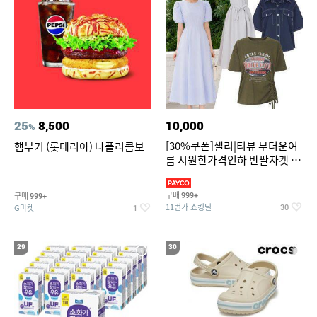
25
8,500
10,000
%
[30%쿠폰]샐리|티뷰 무더운여
햄부기 (롯데리아) 나폴리콤보
름 시원한가격인하 반팔자켓 1
만원대 100종 한정특가
구매
구매
999+
999+
11번가 쇼킹딜
G마켓
30
1
29
30