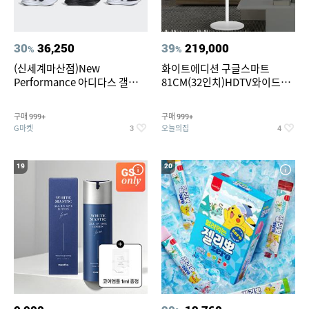
30
36,250
39
219,000
%
%
(신세계마산점)New
화이트에디션 구글스마트
Performance 아디다스 갤럭시
81CM(32인치)HDTV와이드무
런 7종 택 1
빙뷰 삼탠바이미 거치가능
구매
구매
999+
999+
G마켓
오늘의집
3
4
19
20