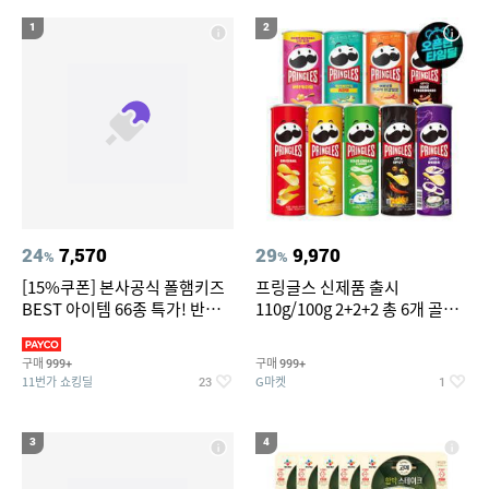
14
위닉스 공기청정기 타워 XQ600 필터
1
2
15
16
갤럭시s7엣지 강화유리
침대 매트리스 퀸
17
18
도미솔포기김치8kg
팔찌부자재
19
20
차량용스프레이페인트
얇은여자니트
24
7,570
29
9,970
%
%
[15%쿠폰] 본사공식 폴햄키즈
프링글스 신제품 출시
BEST 아이템 66종 특가! 반팔
110g/100g 2+2+2 총 6개 골라
티/반바지/상하세트 외~
담기
구매
구매
999+
999+
11번가 쇼킹딜
G마켓
23
1
3
4