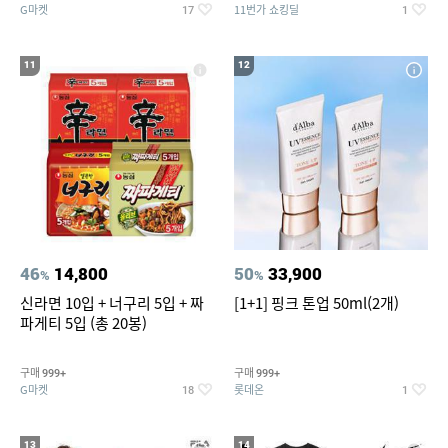
G마켓
11번가 쇼킹딜
17
1
11
12
46
14,800
50
33,900
%
%
신라면 10입 + 너구리 5입 + 짜
[1+1] 핑크 톤업 50ml(2개)
파게티 5입 (총 20봉)
구매
구매
999+
999+
G마켓
롯데온
18
1
13
14