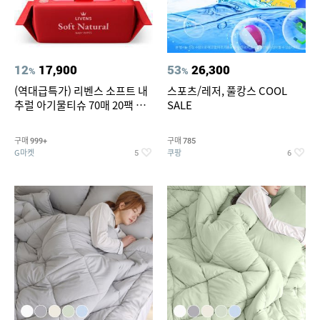
12
17,900
53
26,300
%
%
(역대급특가) 리벤스 소프트 내
스포츠/레저, 풀캉스 COOL
추럴 아기물티슈 70매 20팩 캡
SALE
형 / 70gsm 고평량
구매
구매
999+
785
G마켓
쿠팡
5
6