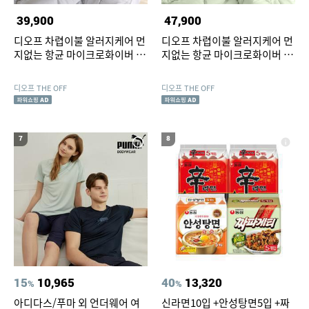
39,900
47,900
디오프 차렵이불 알러지케어 먼
디오프 차렵이불 알러지케어 먼
지없는 항균 마이크로화이버 사
지없는 항균 마이크로화이버 사
계절 Q (퀸)
계절 K (킹)
디오프 THE OFF
디오프 THE OFF
7
8
15
10,965
40
13,320
%
%
아디다스/푸마 외 언더웨어 여
신라면10입 +안성탕면5입 +짜