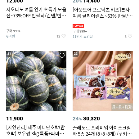
12,000
20
14,400
%
지오다노 여름 인기 초특가 모음
[아웃도어 프로덕츠 키즈]본사
전~73%OFF 반팔티/린넨/반바
여름 클리어런스 ~63% 반팔/반
지 외
바지/수영복
구매
구매
999+
999+
G마켓
11번가 쇼킹딜
12
3
21
22
11,900
24
30,320
%
[자연진리] 제주 미니단호박(밤
끌레도르 프리미엄 아이스크림
호박) 보우짱 3kg 특품+파마산
바 5종 24개 (8+8+8개) /쿠키앤