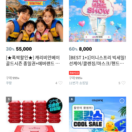
30
55,000
60
8,000
%
%
[★폭싹할인★] 캐리비안베이
[BEST 1+1]이니스프리 빅세일!
골드시즌 종일권+에버랜드 오
선케어/클렌징/마스크/핸드크
후권 대소공통
림/레티놀/PDRN/비타C/그린
구매
구매
999+
999+
쿠팡
11번가 쇼킹딜
4
5
5
6