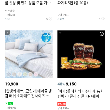
름 신상 및 인기 상품 모음 기획
파게티5입 (총 20봉)
전 최대 77% SALE
무료배송
구매
구매
633
999+
SSG
G마켓
5
6
9
10
19,900
48
9,150
%
[한빛카페트][균일가]에어쿨 냉
[버거킹] 콰치와퍼주니어+롱치
감 매쉬 소파패드 전사이즈 균일
킨버거+콜라R+콜라R+쉐이킹
가
프라이 구운갈릭
구매
구매
999+
999+