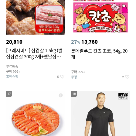
20,810
27
13,760
%
[프레시미트] 삼겹살 1.5kg (벌
롯데웰푸드 칸쵸 초코, 54g, 20
집삼겹살 300g 2개+옛날삼겹살
개
300g 2개+벌집삼겹살300g한
무료배송
팩 추가증정)
구매
구매
999+
999+
홈앤쇼핑
쿠팡
5
2
17
18