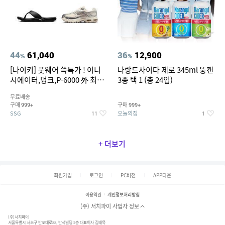
44
61,040
36
12,900
%
%
[나이키] 풋웨어 쓱특가 ! 이니
나랑드사이다 제로 345ml 뚱캔
시에이터,덩크,P-6000 外 최대
3종 택 1 (총 24입)
~50% SALE
무료배송
구매
구매
999+
999+
SSG
오늘의집
11
1
+ 더보기
회원가입
로그인
PC버전
APP다운
이용약관
개인정보처리방침
(주) 서치파이 사업자 정보
(주)서치파이
서울특별시 서초구 반포대로88, 반석빌딩 5층 대표이사 김태묵