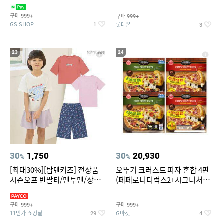
치즈 증정
크림/베리믹스/헤이즐넛초코
구매
구매
999+
999+
GS SHOP
롯데온
1
3
23
24
30
1,750
30
20,930
%
%
[최대30%][탑텐키즈] 전상품
오뚜기 크러스트 피자 혼합 4판
시즌오프 반팔티/맨투맨/상하
(페페로니디럭스2+시그니처익
복/레깅스 외 100종
스트림2)
구매
구매
999+
999+
11번가 쇼킹딜
G마켓
29
4