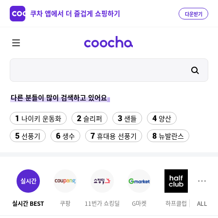
쿠차 앱에서 더 즐겁게 쇼핑하기
다운받기
다른 분들이 많이 검색하고 있어요
1
2
3
4
나이키 운동화
슬리퍼
샌들
양산
5
6
7
8
선풍기
생수
휴대용 선풍기
뉴발란스
9
10
배기 트랙 팬츠 KE3496
대나무돗자리
11
12
가정용고추건조기
댄스복상의
실시간
13
14
15
여자라인 댄스복
쥐포1kg
이상봉에디션 점퍼
실시간 BEST
쿠팡
11번가 쇼킹딜
G마켓
하프클럽
ALL
GS S
16
17
수향미쌀10kg
발바닥저주파 마사지기