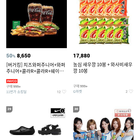
50
8,650
17,880
%
농심 새우깡 10봉 + 와사비새우
[버거킹] 치즈와퍼주니어+와퍼
깡 10봉
주니어+콜라R+콜라R+쉐이킹
프라이 스윗어니언
구매
구매
999+
999+
G마켓
11번가 쇼킹딜
2
12
29
30