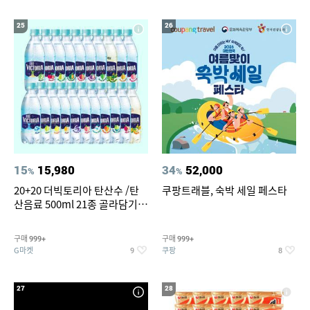
25
26
15
15,980
34
52,000
%
%
20+20 더빅토리아 탄산수 /탄
쿠팡트래블, 숙박 세일 페스타
산음료 500ml 21종 골라담기
(총 2박스/분리배송)
구매
구매
999+
999+
G마켓
쿠팡
9
8
27
28