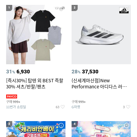
18
19
CRP-DHASL0615FGW
미니인형뽑기기계
1
2
20
뷔페용기
31
6,930
28
37,530
%
%
[즉시30%] 탑텐 외 BEST 즉할
(신세계마산점)New
30% 셔츠/반팔/팬츠
Performance 아디다스 러닝화
듀라모 SL2
구매
구매
999+
999+
11번가 쇼킹딜
G마켓
63
3
3
4