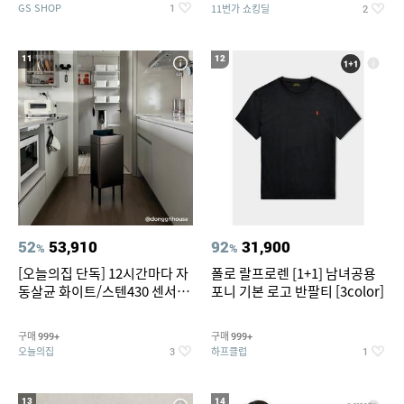
GS SHOP
11번가 쇼킹딜
1
2
11
12
52
53,910
92
31,900
%
%
[오늘의집 단독] 12시간마다 자
폴로 랄프로렌 [1+1] 남녀공용
동살균 화이트/스텐430 센서휴
포니 기본 로고 반팔티 [3color]
지통 20L/30L
구매
구매
999+
999+
오늘의집
하프클럽
3
1
13
14