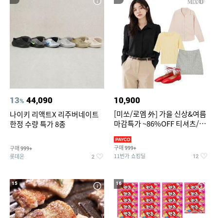
13
44,090
10,900
%
[미쏘/로엠 外] 가을 신상&여름
나이키 리액트X 리주버네이트
마감특가 ~86%OFF 티셔츠/슬
한정 수량 특가 8종
랙스/원피스/니트/블라우스
구매
구매
999+
999+
11번가 쇼킹딜
롯데온
12
2
15
16