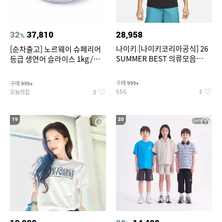
32
37,810
28,958
%
나이키 [나이키코리아공식] 26
[순차출고] 노르웨이 슈페리어
SUMMER BEST 의류모음
등급 생연어 슬라이스 1kg /
~55% SALE
500g / 300g 항공직송
구매
구매
999+
999+
SSG
오늘의집
2
2
19
20