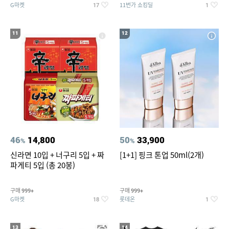
G마켓
11번가 쇼킹딜
17
1
11
12
46
14,800
50
33,900
%
%
신라면 10입 + 너구리 5입 + 짜
[1+1] 핑크 톤업 50ml(2개)
파게티 5입 (총 20봉)
구매
구매
999+
999+
G마켓
롯데온
18
1
13
14