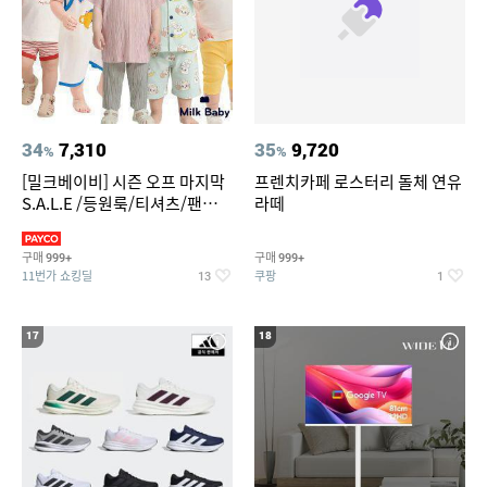
34
7,310
35
9,720
%
%
[밀크베이비] 시즌 오프 마지막
프렌치카페 로스터리 돌체 연유
S.A.L.E /등원룩/티셔츠/팬츠/
라떼
상하복/실내복/팬츠 외
구매
구매
999+
999+
11번가 쇼킹딜
쿠팡
13
1
17
18