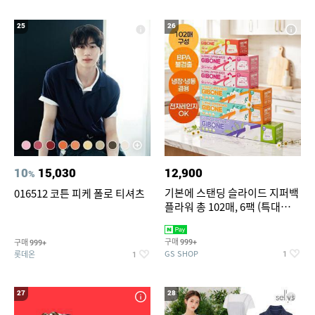
25
26
10
15,030
12,900
%
기본에 스탠딩 슬라이드 지퍼백
016512 코튼 피케 폴로 티셔츠
플라워 총 102매, 6팩 (특대
12+대30+중40+소20)
구매
구매
999+
999+
GS SHOP
롯데온
1
1
27
28