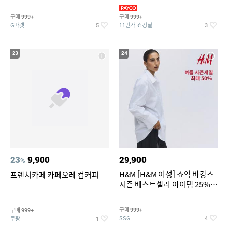
리가 쨍하게 시원한 냉면
의/팬츠 외 100종
구매
구매
999+
999+
G마켓
11번가 쇼킹딜
5
3
23
24
23
9,900
29,900
%
H&M [H&M 여성] 쇼익 바캉스
프렌치카페 카페오레 컵커피
시즌 베스트셀러 아이템 25%
할인
구매
구매
999+
999+
SSG
쿠팡
4
1