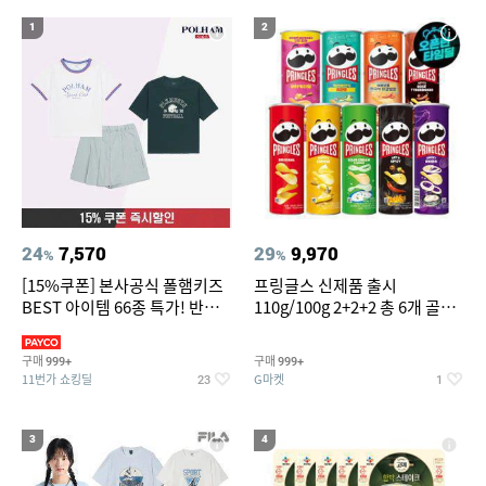
14
위닉스 공기청정기 타워 XQ600 필터
1
2
15
16
갤럭시s7엣지 강화유리
침대 매트리스 퀸
17
18
도미솔포기김치8kg
팔찌부자재
19
20
차량용스프레이페인트
얇은여자니트
24
7,570
29
9,970
%
%
[15%쿠폰] 본사공식 폴햄키즈
프링글스 신제품 출시
BEST 아이템 66종 특가! 반팔
110g/100g 2+2+2 총 6개 골라
티/반바지/상하세트 외~
담기
구매
구매
999+
999+
11번가 쇼킹딜
G마켓
23
1
3
4