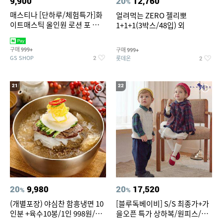
9,900
20
12,760
%
매스티나 [단하루/체험특가]화
얼려먹는 ZERO 젤리뽀
이트매스틱 올인원 로션 포 맨
1+1+1(3박스/48입) 외
150ml (정가 28,000원)
구매
구매
999+
999+
GS SHOP
롯데온
2
2
21
22
20
9,980
20
17,520
%
%
(개별포장) 야심찬 함흥냉면 10
[블루독베이비] S/S 최종가+가
인분 +육수10봉/1인 998원/머
을오픈 특가 상하복/원피스/내