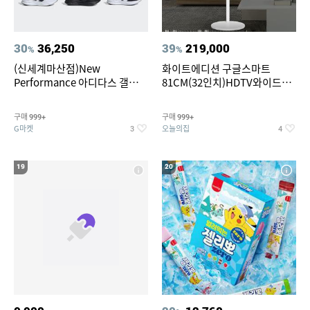
30
36,250
39
219,000
%
%
(신세계마산점)New
화이트에디션 구글스마트
Performance 아디다스 갤럭시
81CM(32인치)HDTV와이드무
런 7종 택 1
빙뷰 삼탠바이미 거치가능
구매
구매
999+
999+
G마켓
오늘의집
3
4
19
20