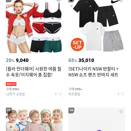
20
9,040
65
35,010
%
%
[휠라 언더웨어] 시원한 여름 필
(SET)나이키 NSW 반팔티 +
수 속옷/이지웨어 총 집합!
NSW 쇼츠 팬츠 반바지 세트
구매
구매
999+
999+
11번가 쇼킹딜
하프클럽
1
1
15
16