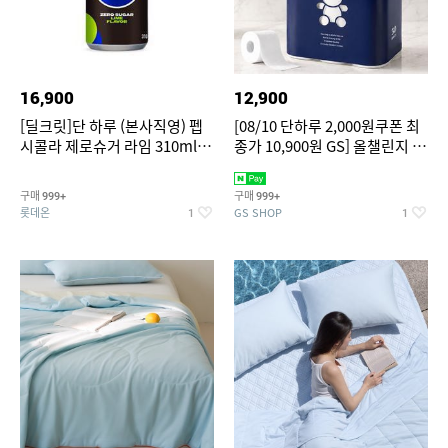
16,900
12,900
[딜크릿]단 하루 (본사직영) 펩
[08/10 단하루 2,000원쿠폰 최
시콜라 제로슈거 라임 310ml
종가 10,900원 GS] 올챌린지 더
24캔
도톰한 천연펄프 3겹 화장지 네
이비 30m 30롤 1팩
구매
구매
999+
999+
롯데온
GS SHOP
1
1