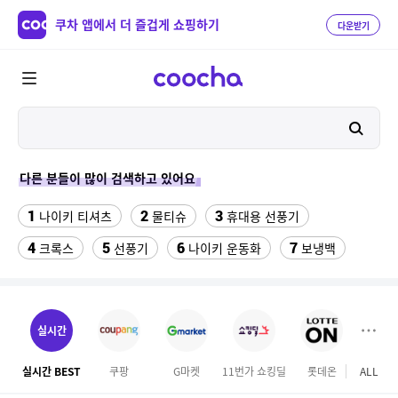
쿠차 앱에서 더 즐겁게 쇼핑하기
다운받기
다른 분들이 많이 검색하고 있어요
1
2
3
나이키 티셔츠
물티슈
휴대용 선풍기
4
5
6
7
크록스
선풍기
나이키 운동화
보냉백
8
9
10
스마트워치
수향미쌀10kg특등급
라인댄스옷
11
삼성갤럭시북프로, 32gb, win11포함
실시간
12
성인용세발자전거중고
실시간 BEST
쿠팡
G마켓
11번가 쇼킹딜
롯데온
ALL
홈앤
13
고려은단 비타민C 1000 600정