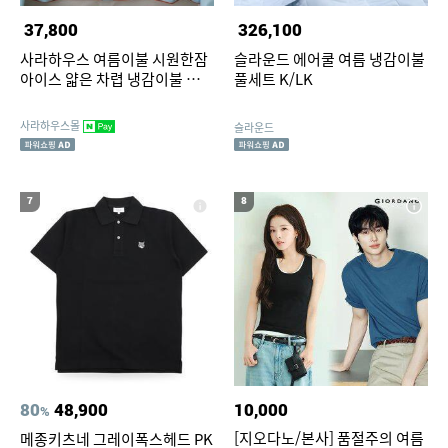
37,800
326,100
사라하우스 여름이불 시원한잠
슬라운드 에어쿨 여름 냉감이불
아이스 얇은 차렵 냉감이불 아이
풀세트 K/LK
스블루 SS
사라하우스몰
슬라운드
7
8
80
48,900
10,000
%
[지오다노/본사] 품절주의 여름
메종키츠네 그레이폭스헤드 PK