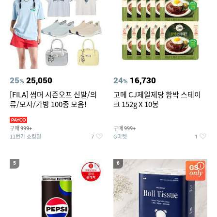
25
25,050
24
16,730
%
%
[FILA] 썸머 시즌오프 신발/의
고메 CJ제일제당 함박 스테이
류/모자/가방 100종 모음!
크 152g X 10봉
구매
구매
999+
999+
11번가 쇼킹딜
G마켓
7
1
5
6