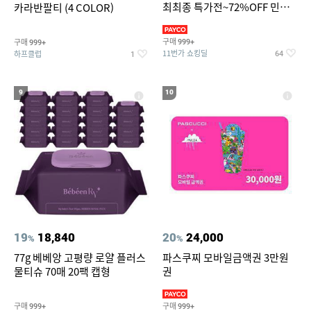
최최종 특가전~72%OFF 민소
카라반팔티 (4 COLOR)
매/반팔/반바지/린넨 외
구매
구매
999+
999+
11번가 쇼킹딜
하프클럽
64
1
9
10
19
18,840
20
24,000
%
%
77g 베베앙 고평량 로얄 플러스
파스쿠찌 모바일금액권 3만원
물티슈 70매 20팩 캡형
권
구매
구매
999+
999+