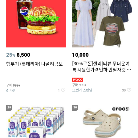
25
8,500
10,000
%
[30%쿠폰]샐리|티뷰 무더운여
햄부기 (롯데리아) 나폴리콤보
름 시원한가격인하 반팔자켓 1
만원대 100종 한정특가
구매
구매
999+
999+
11번가 쇼킹딜
G마켓
30
1
29
30