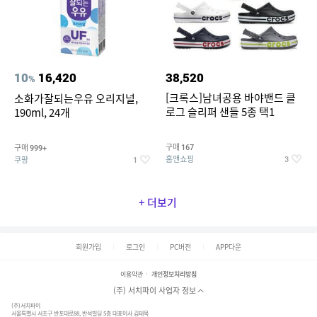
10
16,420
38,520
%
[크록스]남녀공용 바야밴드 클
소화가잘되는우유 오리지널,
로그 슬리퍼 샌들 5종 택1
190ml, 24개
구매
구매
167
999+
홈앤쇼핑
쿠팡
3
1
+ 더보기
회원가입
로그인
PC버전
APP다운
이용약관
개인정보처리방침
(주) 서치파이 사업자 정보
(주)서치파이
서울특별시 서초구 반포대로88, 반석빌딩 5층 대표이사 김태묵