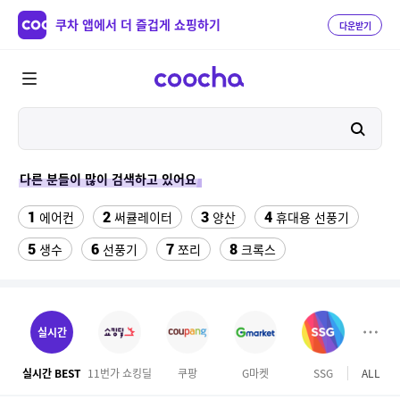
쿠차 앱에서 더 즐겁게 쇼핑하기
다운받기
다른 분들이 많이 검색하고 있어요
1
2
3
4
에어컨
써큘레이터
양산
휴대용 선풍기
5
6
7
8
생수
선풍기
쪼리
크록스
9
10
11
팔찌부자재
가정용 인형 뽑기 기계
메가박스
12
13
여자라인 댄스복
래쉬가드 티셔츠
실시간
14
15
다이소C타입 to HDMI 미러링 케이블
대나무돗자리
실시간 BEST
11번가 쇼킹딜
쿠팡
G마켓
SSG
ALL
오늘
16
17
18
포켓몬 카드
뱀부3겹대나무화장지
가디건