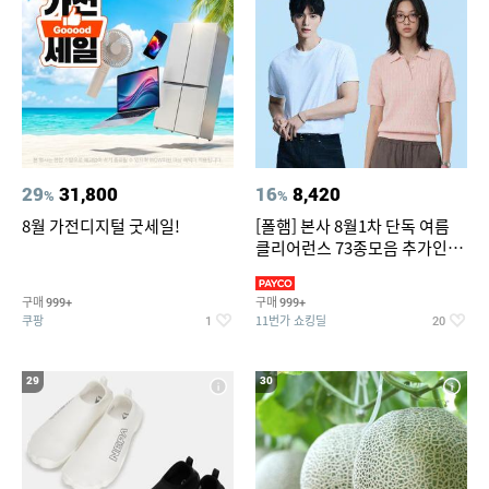
29
31,800
16
8,420
%
%
8월 가전디지털 굿세일!
[폴햄] 본사 8월1차 단독 여름
클리어런스 73종모음 추가인하
최대 83%OFF
구매
구매
999+
999+
쿠팡
11번가 쇼킹딜
1
20
29
30