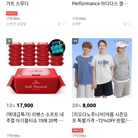
거트 스무디
Performance 아디다스 갤럭시
런 7종 택 1
구매
구매
999+
999+
11번가 쇼킹딜
G마켓
2
2
9
10
12
17,900
20
8,000
%
%
(역대급특가) 리벤스 소프트 내
[지오다노주니어]여름 시즌오
추럴 아기물티슈 70매 20팩 캡
프 특별가격 ~72%OFF 반팔/반
형 / 70gsm 고평량
바지/기능성 등
구매
구매
999+
999+