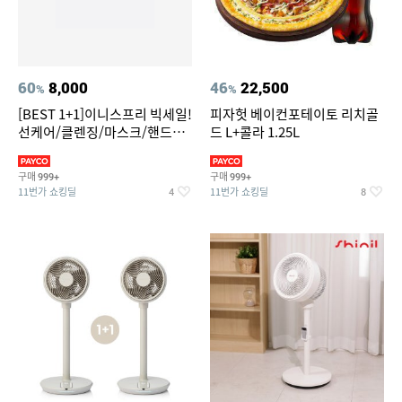
60
8,000
46
22,500
%
%
[BEST 1+1]이니스프리 빅세일!
피자헛 베이컨포테이토 리치골
선케어/클렌징/마스크/핸드크
드 L+콜라 1.25L
림/레티놀/PDRN/비타C/그린
구매
구매
999+
999+
11번가 쇼킹딜
11번가 쇼킹딜
4
8