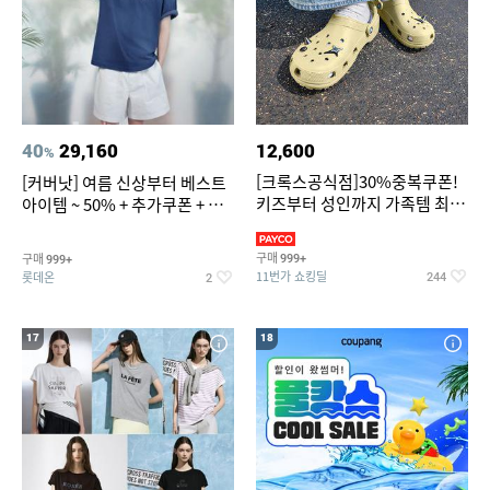
40
29,160
12,600
%
[크록스공식점]30%중복쿠폰!
[커버낫] 여름 신상부터 베스트
키즈부터 성인까지 가족템 최대
아이템 ~ 50% + 추가쿠폰 + 카
혜택가 찬스
드혜택
구매
구매
999+
999+
11번가 쇼킹딜
롯데온
244
2
17
18