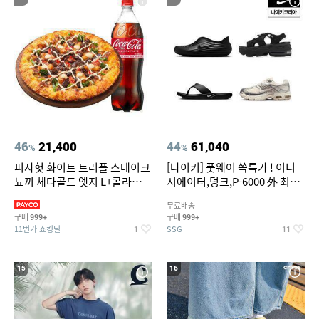
46
21,400
44
61,040
%
%
피자헛 화이트 트러플 스테이크
[나이키] 풋웨어 쓱특가 ! 이니
뇨끼 체다골드 엣지 L+콜라
시에이터,덩크,P-6000 外 최대
1.25L
~50% SALE
무료배송
구매
구매
999+
999+
11번가 쇼킹딜
SSG
1
11
15
16