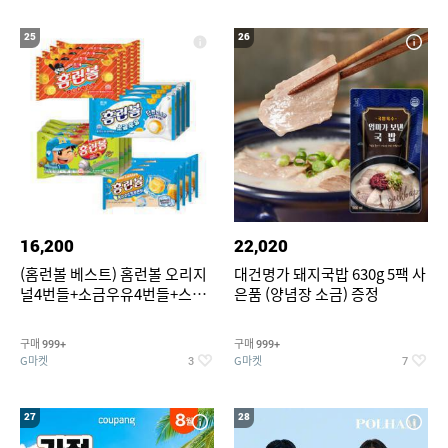
25
26
16,200
22,020
(홈런볼 베스트) 홈런볼 오리지
대건명가 돼지국밥 630g 5팩 사
널4번들+소금우유4번들+스윗
은품 (양념장 소금) 증정
커스타드4번들+옥수수 소프트
콘맛4번들
구매
구매
999+
999+
G마켓
G마켓
3
7
27
28