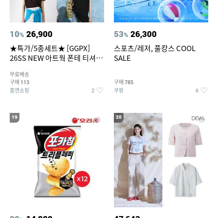
10
26,900
53
26,300
%
%
★특가/5종세트★ [GGPX]
스포츠/레저, 풀캉스 COOL
26SS NEW 아트웍 폰테 티셔츠
SALE
5종 GX262F0501TS
무료배송
구매
구매
113
785
홈앤쇼핑
쿠팡
2
6
19
20