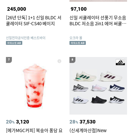
245,000
97,100
[26년 단독] 1+1 신일 BLDC 서
신일 서큘레이터 선풍기 무소음
큘레이터 SIF-CS40 베이지
BLDC 저소음 2in1 에어 써큘레
이터
신일전자공식인증 베스트바이
오크라 몰
7
8
20
3,120
28
37,530
%
%
[메가MGC커피] 복숭아 퐁당 요
(신세계마산점)New