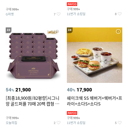
슈즈 베스트 제품 파격전
(총 2박스/분리배송)
구매
구매
999+
999+
11번가 쇼킹딜
G마켓
8
7
23
24
54
21,900
40
17,900
%
%
[최종18,900원/82평량]시그니
쉐이크쉑 SS 쉑버거+쉑버거+프
앙 골드퍼플 70매 20팩 캡형 아
라이+소다S+소다S
기물티슈
구매
구매
999+
999+
오늘의집
11번가 쇼킹딜
2
5