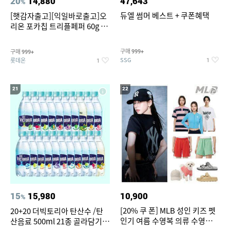
20
14,880
47,643
%
듀엘 썸머 베스트 + 쿠폰혜택
[햇감자출고][익일바로출고]오
리온 포카칩 트리플페퍼 60g 12
개
구매
구매
999+
999+
SSG
롯데온
1
1
21
22
15
15,980
10,900
%
[20% 쿠 폰] MLB 성인 키즈 펫
20+20 더빅토리아 탄산수 /탄
인기 여름 수영복 의류 수영복
산음료 500ml 21종 골라담기