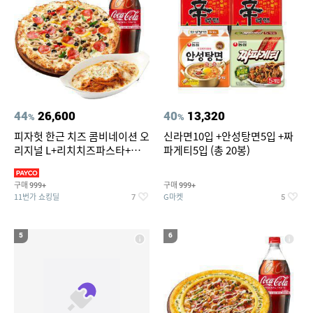
44
26,600
40
13,320
%
%
피자헛 한근 치즈 콤비네이션 오
신라면10입 +안성탕면5입 +짜
리지널 L+리치치즈파스타+콜
파게티5입 (총 20봉)
라 1.25L
구매
구매
999+
999+
11번가 쇼킹딜
G마켓
7
5
5
6