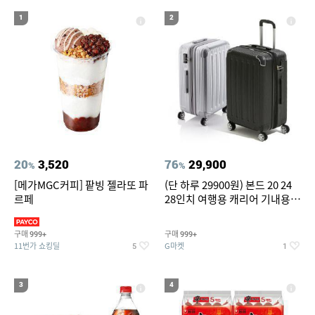
19
20
compactflash
성인용세발자전거중고
1
2
20
3,520
76
29,900
%
%
[메가MGC커피] 팥빙 젤라또 파
(단 하루 29900원) 본드 20 24
르페
28인치 여행용 캐리어 기내용
수화물용 여행가방 케리어가방
(20%쿠폰)
구매
구매
999+
999+
11번가 쇼킹딜
G마켓
5
1
3
4