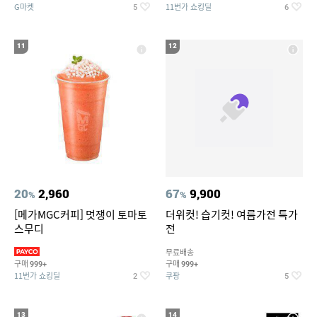
G마켓
11번가 쇼킹딜
5
6
11
12
20
2,960
67
9,900
%
%
[메가MGC커피] 멋쟁이 토마토
더위컷! 습기컷! 여름가전 특가
스무디
전
무료배송
구매
구매
999+
999+
11번가 쇼킹딜
쿠팡
2
5
13
14