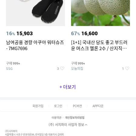
16
15,903
67
16,600
%
%
남여공용 경량 아쿠아 워터슈즈
[1+1] 국내산 당도 좋고 부드러
- 7MG7696
운 머스크 멜론 2수 / 산지직송 x
농협선별
구매
구매
999+
999+
SSG
오늘의집
3
1
+ 더보기
회원가입
로그인
PC버전
APP다운
이용약관
개인정보처리방침
(주) 서치파이 사업자 정보
(주)서치파이
서울특별시 서초구 반포대로88, 반석빌딩 5층 대표이사 김태묵