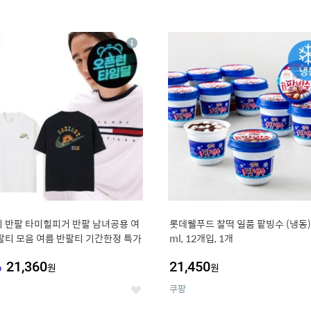
4
15
상
세
 반팔 타미힐피거 반팔 남녀공용 여
롯데웰푸드 찰떡 일품 팥빙수 (냉동),
팔티 모음 여름 반팔티 기간한정 특가
ml, 12개입, 1개
%
21,360
21,450
원
원
쿠팡
좋
아