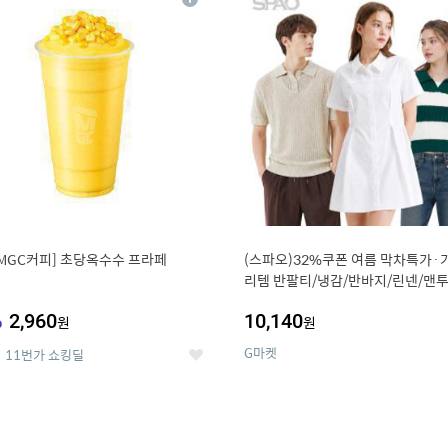
상
세
MGC커피] 초당옥수수 프라페
(스파오)32%쿠폰 여름 막차특가·
리템 반팔티/냉감/반바지/린넨/맨투
랙스/가디건 외 ~74%OFF
%
2,960
10,140
원
원
G마켓
11번가 쇼킹딜
좋
아
요