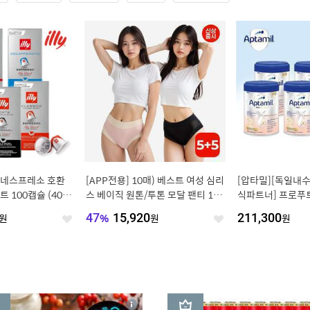
리 네스프레소 호환
[APP전용] 10매) 베스트 여성 심리
[압타밀][독일내수
트 100캡슐 (40
스 베이직 원톤/투톤 모달 팬티 1+1
식파트너] 프로푸트
교차선택 가능)
(5+5)
탭스
원
47
%
15,920
원
211,300
원
좋
좋
아
아
요
요
3
상