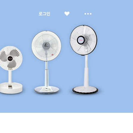
좋
더
로그인
아
보
요
기