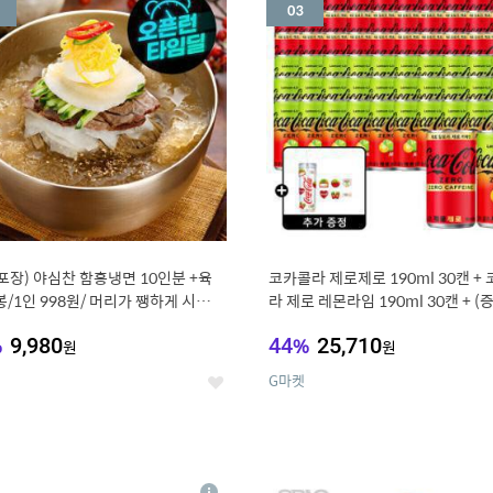
세
포장) 야심찬 함흥냉면 10인분 +육
코카콜라 제로제로 190ml 30캔 +
봉/1인 998원/ 머리가 쨍하게 시원한
라 제로 레몬라임 190ml 30캔 + (
드컵+스티커 세트
%
9,980
44
%
25,710
원
원
G마켓
좋
아
요
7