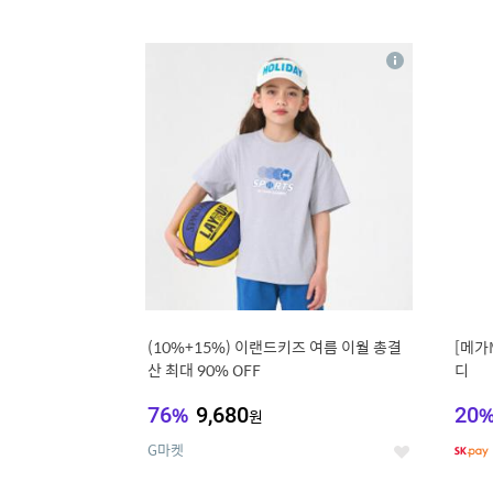
9
1
상
세
(10%+15%) 이랜드키즈 여름 이월 총결
[메가
산 최대 90% OFF
디
76
%
9,680
20
원
G마켓
좋
아
요