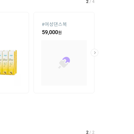
2
/
4
#
여성댄스복
#
가정용 인형
59,000
원
341,100
원
2
/
2