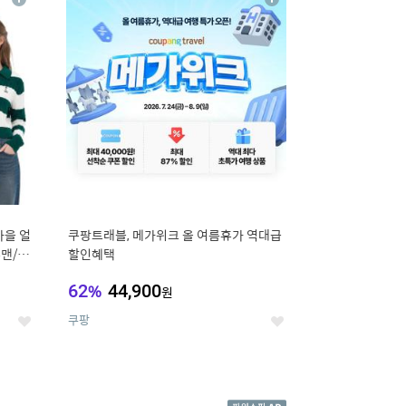
상
상
세
세
가을 얼
쿠팡트래블, 메가위크 올 여름휴가 역대급
맨/슬
할인혜택
62
%
44,900
원
쿠팡
좋
좋
아
아
요
요