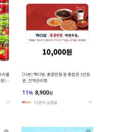
세
세
 코카콜
[더본] 빽다방, 홍콩반점 등 통합권 1만원
증정) 콜
권_잔액관리형
11
%
8,900
원
11번가 쇼킹딜
좋
좋
아
아
요
요
8