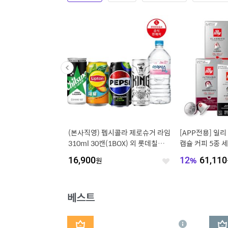
지용 170g 6종 5+5
(본사직영) 펩시콜라 제로슈거 라임
[APP전용] 일
+커리 1개 증정
310ml 30캔(1BOX) 외 롯데칠성B
캡슐 커피 5종 세
EST
개/30개/30개 
000
원
16,900
원
12
%
61,110
좋
좋
아
아
요
요
베스트
1
2
상