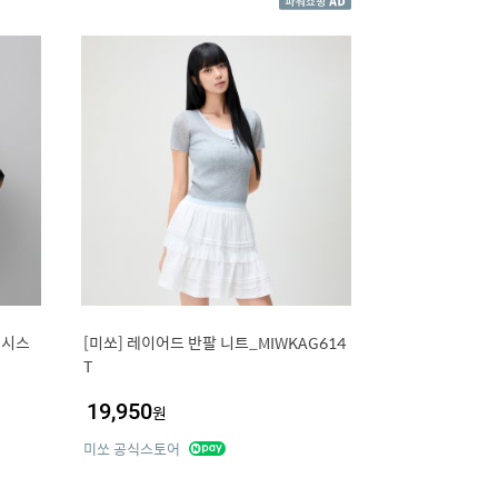
 시스
[미쏘] 레이어드 반팔 니트_MIWKAG614
T
19,950
원
미쏘 공식스토어