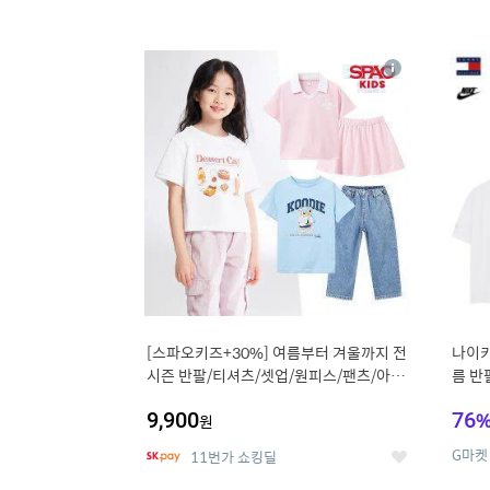
13
1
상
세
[스파오키즈+30%] 여름부터 겨울까지 전
나이키
시즌 반팔/티셔츠/셋업/원피스/팬츠/아우
름 반
트 外
9,900
76
원
G마켓
11번가 쇼킹딜
좋
아