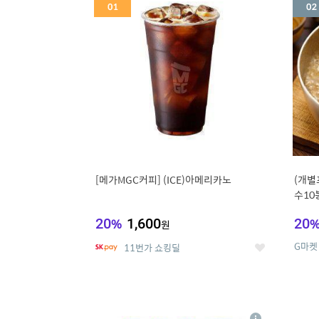
세
[메가MGC커피] (ICE)아메리카노
(개별
수10
냉면
20
%
1,600
20
원
G마켓
11번가 쇼킹딜
좋
아
요
5
6