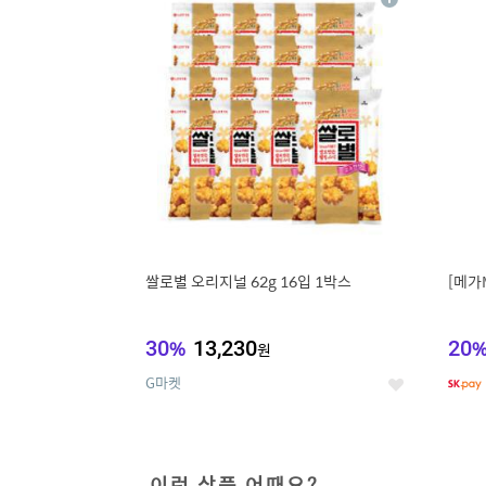
상
세
쌀로별 오리지널 62g 16입 1박스
[메가
30
%
13,230
20
원
G마켓
좋
아
요
이런 상품 어때요?