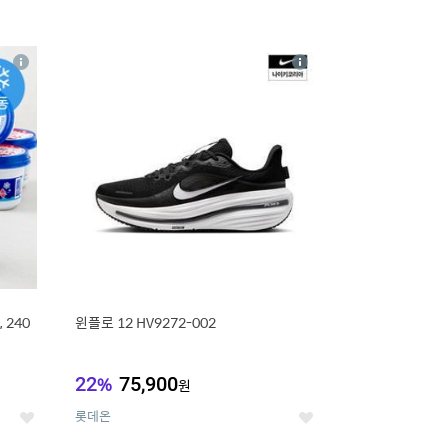
16
상
상
세
세
 240
윈플로 12 HV9272-002
22
%
75,900
원
롯데온
좋
좋
아
아