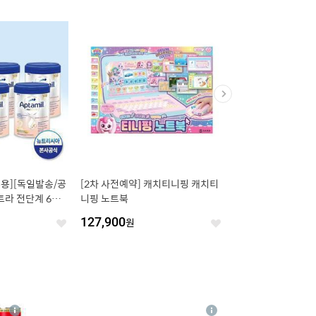
용][독일발송/공
[2차 사전예약] 캐치티니핑 캐치티
[공구특가x한브로] 경
라 전단계 6통/
니핑 노트북
파크(구.블루원) 골드
가 프로모션, 주중&주말
127,900
원
16,000
원
좋
좋
~8월 30일
아
아
요
요
4
상
상