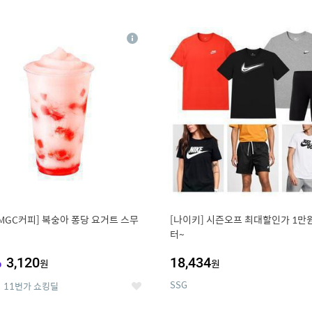
0
11
상
세
MGC커피] 복숭아 퐁당 요거트 스무
[나이키] 시즌오프 최대할인가 1만
터~
%
3,120
18,434
원
원
SSG
11번가 쇼킹딜
좋
아
요