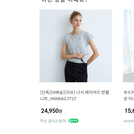
[단독][N배송][미쏘] 나시 레이어드 반팔
부드러
니트_MIWKAG771T
성 이
24,950
15,
원
미쏘 공식스토어
mont