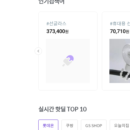
인기검색어
컨
#
선글라스
#
휴대용 
20
원
373,400
원
70,710
원
실시간 핫딜 TOP 10
롯데온
쿠팡
GS SHOP
오늘의집