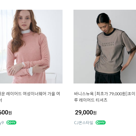
운 레이어드 여성이너웨어 가을 여
바니스뉴욕 [최초가 79,000원]조이
너
루 레이어드 티셔츠
600
29,000
원
원
y9
CJ온스타일