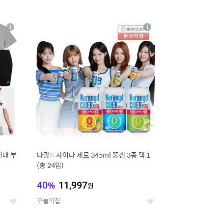
12
상
상
세
세
원대 부
나랑드사이다 제로 345ml 뚱캔 3종 택 1
(총 24입)
40
%
11,997
원
오늘의집
좋
좋
아
아
요
요