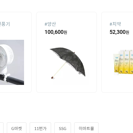
선풍기
#
양산
#
치약
100,600
원
52,300
원
G마켓
11번가
SSG
이마트몰