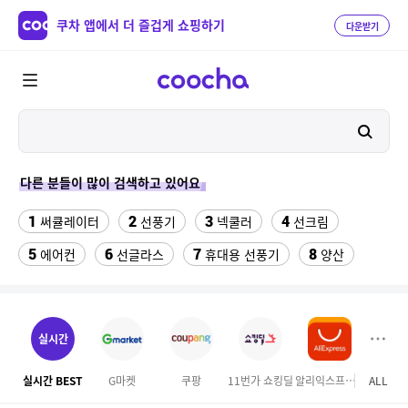
쿠차 앱에서 더 즐겁게 쇼핑하기
다운받기
다른 분들이 많이 검색하고 있어요
1
2
3
4
써큘레이터
선풍기
넥쿨러
선크림
5
6
7
8
에어컨
선글라스
휴대용 선풍기
양산
9
10
11
팔찌부자재
forever21
onemix
12
13
삼성갤럭시북프로, 32gb, win11포함
갤럭시 자급제
실시간
14
15
크록스 에코 클로그
잘풀리는집
실시간 BEST
G마켓
쿠팡
11번가 쇼킹딜
알리익스프레스
ALL
현대홈
16
다이소C타입 to HDMI 미러링 케이블