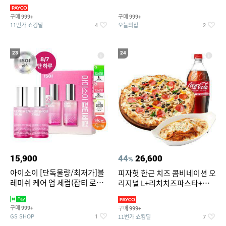
3,390원~/상하복/래쉬가드/수
탈취제 담배냄새제거 거실탈취
영복/티셔츠/
구매
구매
999+
999+
11번가 쇼킹딜
오늘의집
4
2
23
24
15,900
44
26,600
%
아이소이 [단독물량/최저가]블
피자헛 한근 치즈 콤비네이션 오
레미쉬 케어 업 세럼(잡티 로즈
리지널 L+리치치즈파스타+콜
세럼) 20ml 더블기획 (사용기한
라 1.25L
2027-04-24)
구매
구매
999+
999+
GS SHOP
11번가 쇼킹딜
1
7