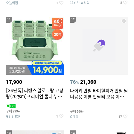
11번가 쇼킹딜
오늘의집
8
1
11
12
17,900
76
21,360
%
[GS단독] 리벤스 알로그랑 고평
나이키 반팔 타미힐피거 반팔 남
량(70gsm)프리미엄 물티슈 70
녀공용 여름 반팔티 모음 여름
매x20팩
반팔티 기간한정 특가
구매
구매
999+
999+
GS SHOP
G마켓
1
17
13
14