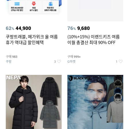
62
44,900
76
9,680
%
%
쿠팡트래블, 메가위크 올 여름
(10%+15%) 이랜드키즈 여름
휴가 역대급 할인혜택
이월 총결산 최대 90% OFF
구매
구매
983
999+
쿠팡
G마켓
3
1