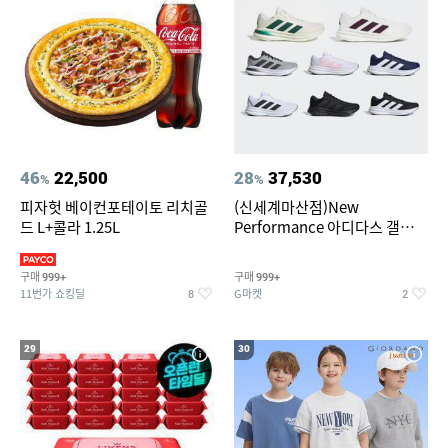
46
22,500
28
37,530
%
%
피자헛 베이컨포테이토 리치골
(신세계마산점)New
드 L+콜라 1.25L
Performance 아디다스 갤럭시
런 7종 택 1
구매
구매
999+
999+
11번가 쇼킹딜
G마켓
8
2
29
30