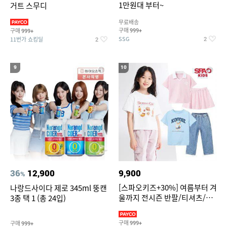
1만원대 부터~
거트 스무디
무료배송
구매
구매
999+
999+
SSG
11번가 쇼킹딜
2
2
9
10
36
12,900
9,900
%
[스파오키즈+30%] 여름부터 겨
나랑드사이다 제로 345ml 뚱캔
울까지 전시즌 반팔/티셔츠/셋
3종 택 1 (총 24입)
업/원피스/팬츠/아우트 外
구매
구매
999+
999+