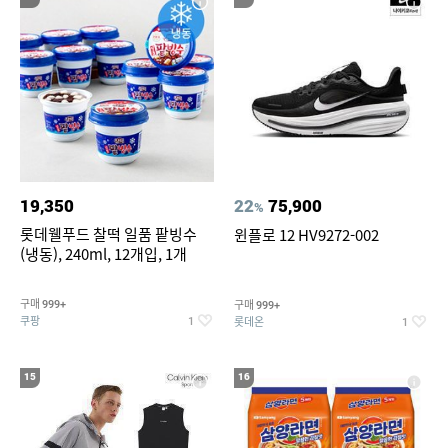
19,350
22
75,900
%
롯데웰푸드 찰떡 일품 팥빙수
윈플로 12 HV9272-002
(냉동), 240ml, 12개입, 1개
구매
구매
999+
999+
쿠팡
롯데온
1
1
15
16