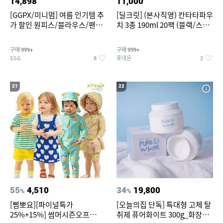
14,898
11,000
[GGPX/미니멈] 여름 인기템 추
[딜크릿] (본사직영) 칸타타파우
가 할인 원피스/블라우스/팬츠
치 3종 190ml 20팩 (블랙/스위
~
트아메리카노/헤이즐넛)
구매
구매
999+
999+
SSG
롯데온
8
2
21
22
55
4,510
34
19,800
%
%
[삠뽀요][파이널특가
[오늘의집 단독] 특대형 고체 탈
25%+15%] 썸머시즌오프
취제 퓨어화이트 300g_화장실