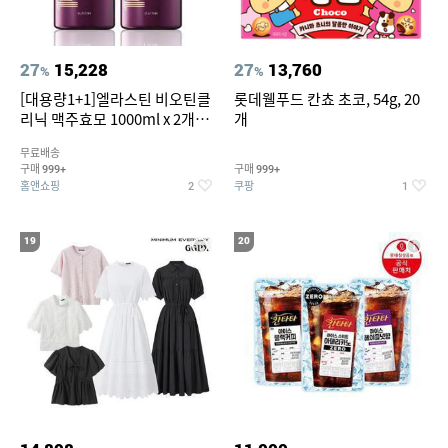
27
15,228
27
13,760
%
%
[대용량1+1]엘라스틴 비오틴클
롯데웰푸드 칸쵸 초코, 54g, 20
리닉 맥주효모 1000ml x 2개
개
(샴푸/컨디셔너 택1)
무료배송
구매
구매
999+
999+
홈앤쇼핑
쿠팡
2
1
19
20