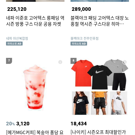
225,120
289,000
네파 이준호 고어텍스 롱패딩 역
블랙야크 패딩 고어텍스 대장 노
시즌 방풍 구스 다운 공용 자켓
홍철 역시즌 구스다운 히마
WSP 숏 다운자켓 PAWU009
네파 아산복합점
블랙야크 전주인후점
7
8
20
3,120
18,434
%
[나이키] 시즌오프 최대할인가
[메가MGC커피] 복숭아 퐁당 요