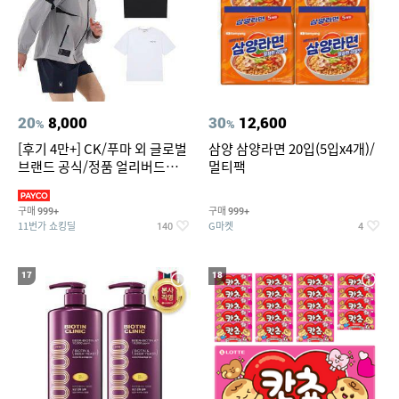
20
8,000
30
12,600
%
%
[후기 4만+] CK/푸마 외 글로벌
삼양 삼양라면 20입(5입x4개)/
브랜드 공식/정품 얼리버드
멀티팩
~94%
구매
구매
999+
999+
11번가 쇼킹딜
G마켓
140
4
17
18