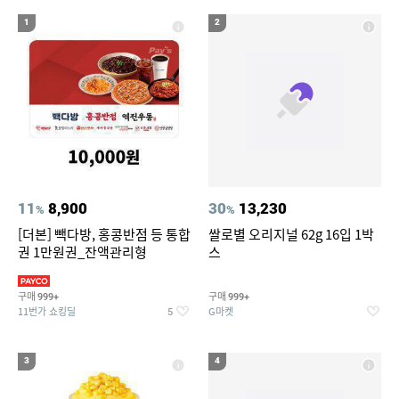
17
18
아이폰xr 실리콘케이스
나노 게르마늄 의료기 침대
1
2
19
20
성인용세발자전거중고
라인댄스화 구두
11
8,900
30
13,230
%
%
[더본] 빽다방, 홍콩반점 등 통합
쌀로별 오리지널 62g 16입 1박
권 1만원권_잔액관리형
스
구매
구매
999+
999+
11번가 쇼킹딜
G마켓
5
3
4