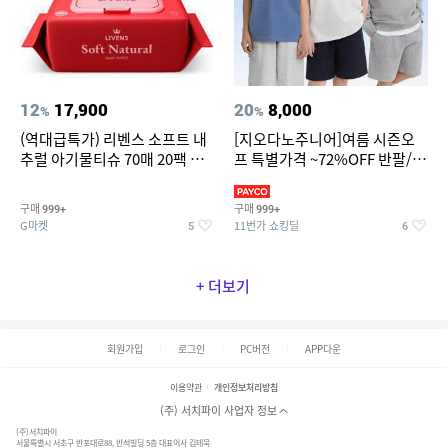
12
17,900
20
8,000
%
%
(역대급특가) 리벤스 소프트 내
[지오다노주니어]여름 시즌오
추럴 아기물티슈 70매 20팩 캡
프 특별가격 ~72%OFF 반팔/반
형 / 70gsm 고평량
바지/기능성 등
구매
구매
999+
999+
G마켓
11번가 쇼킹딜
5
6
+ 더보기
회원가입
로그인
PC버전
APP다운
이용약관
개인정보처리방침
(주) 서치파이 사업자 정보
(주)서치파이
서울특별시 서초구 반포대로88, 반석빌딩 5층 대표이사 김태묵