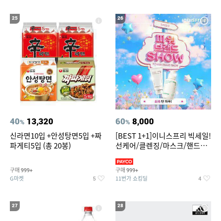
25
26
40
13,320
60
8,000
%
%
신라면10입 +안성탕면5입 +짜
[BEST 1+1]이니스프리 빅세일!
파게티5입 (총 20봉)
선케어/클렌징/마스크/핸드크
림/레티놀/PDRN/비타C/그린
구매
구매
999+
999+
G마켓
11번가 쇼킹딜
5
4
27
28