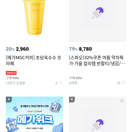
20
2,960
79
8,780
%
%
[메가MGC커피] 초당옥수수 프
(스파오)32%쿠폰 여름 막차특
라페
가·가을 얼리템 반팔티/냉감/반
바지/린넨/맨투맨/슬랙스/가디
건 외 ~74%OFF
구매
구매
999+
999+
11번가 쇼킹딜
G마켓
2
13
5
6