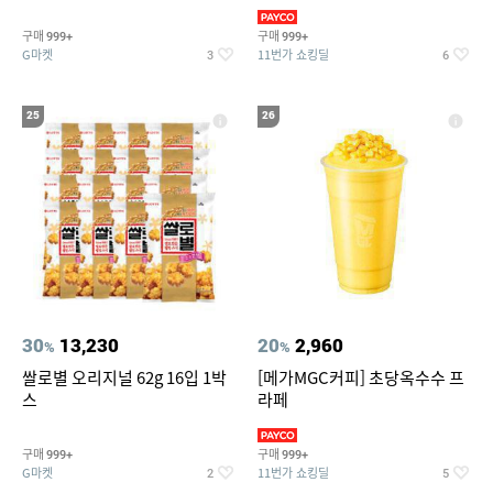
190ml 30캔 + (증정) 콜드컵+스
티커 세트
구매
구매
999+
999+
G마켓
11번가 쇼킹딜
3
6
25
26
30
13,230
20
2,960
%
%
쌀로별 오리지널 62g 16입 1박
[메가MGC커피] 초당옥수수 프
스
라페
구매
구매
999+
999+
G마켓
11번가 쇼킹딜
2
5