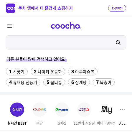
쿠차 앱에서 더 즐겁게 쇼핑하기
다운받기
다른 분들이 많이 검색하고 있어요
1
2
3
선풍기
나이키 운동화
아쿠아슈즈
4
5
6
7
휴대용 선풍기
물티슈
삼계탕
복숭아
8
9
이동식 에어컨
성인용세발자전거중고
10
수향미쌀10kg특등급
실시간
11
ESSECORE KLEVV DDR4-3200 CL22 파인인포 (16GB)
실시간 BEST
쿠팡
G마켓
11번가 쇼킹딜
마이리얼트립
ALL
GS S
12
13
실외기없는 에어컨
차량햇빛가리개