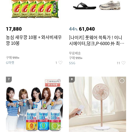
17,880
44
61,040
%
농심 새우깡 10봉 + 와사비새우
[나이키] 풋웨어 쓱특가 ! 이니
깡 10봉
시에이터,덩크,P-6000 外 최대
~50% SALE
무료배송
구매
구매
999+
999+
G마켓
SSG
1
11
7
8