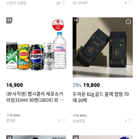
GS SHOP
11번가 쇼킹딜
9
29
13
14
16,900
75
19,800
%
(본사직영) 펩시콜라 제로슈거
두꺼운 82g 골드 블랙 캡형 70
라임310ml 30캔(1BOX) 외 롯
매 20팩
데칠성BEST
구매
구매
999+
999+
롯데온
오늘의집
1
1
15
16