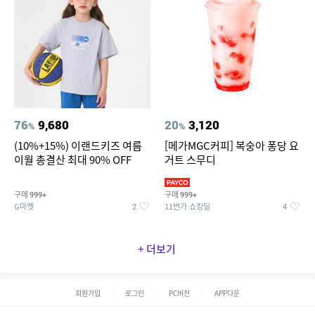
76
9,680
20
3,120
%
%
(10%+15%) 이랜드키즈 여름
[메가MGC커피] 복숭아 퐁당 요
이월 총결산 최대 90% OFF
거트 스무디
구매
구매
999+
999+
G마켓
11번가 쇼킹딜
2
4
+ 더보기
회원가입
로그인
PC버전
APP다운