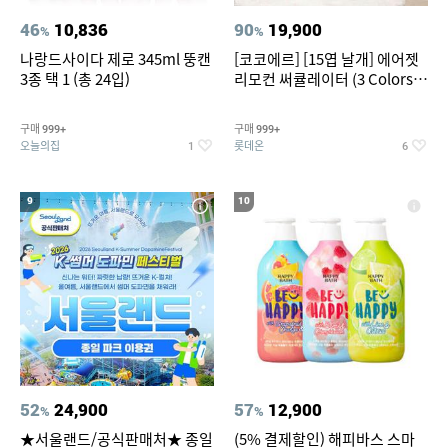
46
10,836
90
19,900
%
%
나랑드사이다 제로 345ml 뚱캔
[코코에르] [15엽 날개] 에어젯
3종 택 1 (총 24입)
리모컨 써큘레이터 (3 Colors
택1)
구매
구매
999+
999+
오늘의집
롯데온
1
6
9
10
52
24,900
57
12,900
%
%
★서울랜드/공식판매처★ 종일
(5% 결제할인) 해피바스 스마