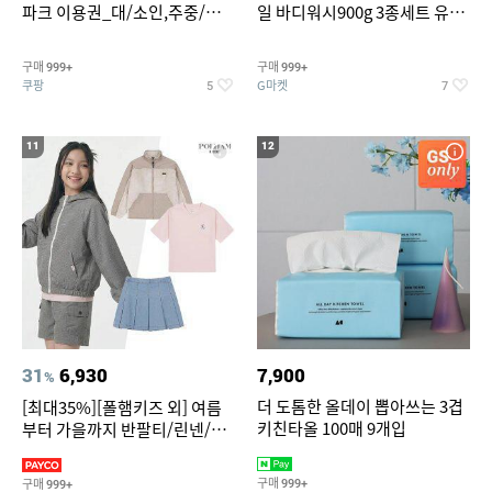
파크 이용권_대/소인,주중/주
일 바디워시900g 3종세트 유
말 공통
자/체리/자몽
구매
구매
999+
999+
쿠팡
G마켓
5
7
11
12
31
6,930
7,900
%
더 도톰한 올데이 뽑아쓰는 3겹
[최대35%][폴햄키즈 외] 여름
키친타올 100매 9개입
부터 가을까지 반팔티/린넨/맨
투맨/가디건/팬츠 외 100종
구매
구매
999+
999+