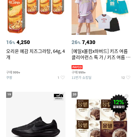
16
4,250
26
7,430
%
%
오리온 예감 치즈그라탕, 64g, 4
[예일x볼컴x하버드] 키즈 여름
개
클리어런스 특 가 / 키즈 여름 수
영복 반팔티 반바지 스
구매
구매
999+
999+
쿠팡
11번가 쇼킹딜
1
12
19
20