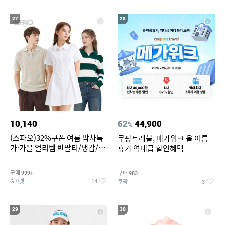
27
28
10,140
62
44,900
%
(스파오)32%쿠폰 여름 막차특
쿠팡트래블, 메가위크 올 여름
가·가을 얼리템 반팔티/냉감/반
휴가 역대급 할인혜택
바지/린넨/맨투맨/슬랙스/가디
건 외 ~74%OFF
구매
구매
999+
983
G마켓
쿠팡
14
3
29
30