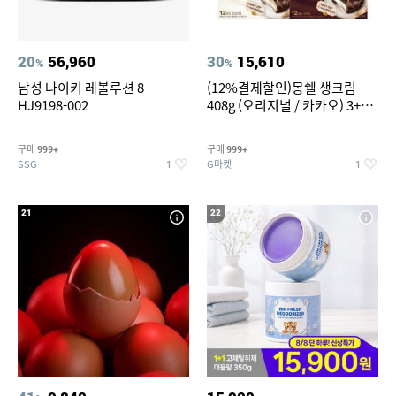
20
56,960
30
15,610
%
%
남성 나이키 레볼루션 8
(12%결제할인)몽쉘 생크림
HJ9198-002
408g (오리지널 / 카카오) 3+1
개
구매
구매
999+
999+
SSG
G마켓
1
1
21
22