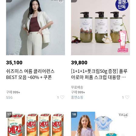
35,100
39,800
쉬즈미스 여름 클리어런스
[1+1+1+풋크림50g 증정] 플루
BEST 모음 ~60% + 쿠폰
아로마 퍼퓸 스크럽 대용량 바디
워시 1000ml
무료배송
구매
구매
999+
999+
SSG
홈앤쇼핑
1
1
17
18