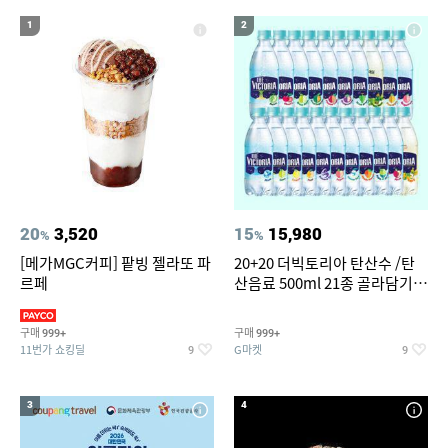
14
15
16
윌슨남성반팔티
세탁기 선반
여성실내수영복
1
2
17
18
19
뷔페용기
라인댄스옷
여성 청 반바지
20
창문형 에어컨
20
3,520
15
15,980
%
%
[메가MGC커피] 팥빙 젤라또 파
20+20 더빅토리아 탄산수 /탄
르페
산음료 500ml 21종 골라담기
(총 2박스/분리배송)
구매
구매
999+
999+
11번가 쇼킹딜
G마켓
9
9
3
4