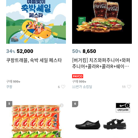
34
52,000
50
8,650
%
%
쿠팡트래블, 숙박 세일 페스타
[버거킹] 치즈와퍼주니어+와퍼
주니어+콜라R+콜라R+쉐이킹
프라이 스윗어니언
구매
구매
999+
999+
쿠팡
11번가 쇼킹딜
6
11
5
6