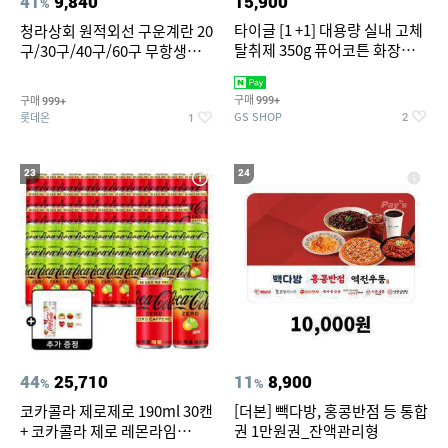
41
9,840
15,900
%
타이글 [1 +1] 대용량 실내 고체
청라상회 원적외선 구운계란 20
탈취제 350g 퓨어코튼 화장실
구/30구/40구/60구 무항생제
집안 실내 담배 냄새 제거
맥반석계란 HACCP 햇썹 인증
구매
구매
999+
999+
GS SHOP
롯데온
2
1
23
24
44
25,710
11
8,900
%
%
코카콜라 제로제로 190ml 30캔
[더본] 빽다방, 홍콩반점 등 통합
+ 코카콜라 제로 레몬라임
권 1만원권_잔액관리형