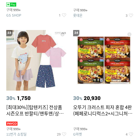
치즈 증정
크림/베리믹스/헤이즐넛초코
구매
구매
999+
999+
GS SHOP
롯데온
1
3
23
24
30
1,750
30
20,930
%
%
[최대30%][탑텐키즈] 전상품
오뚜기 크러스트 피자 혼합 4판
시즌오프 반팔티/맨투맨/상하
(페페로니디럭스2+시그니처익
복/레깅스 외 100종
스트림2)
구매
구매
999+
999+
11번가 쇼킹딜
G마켓
29
4