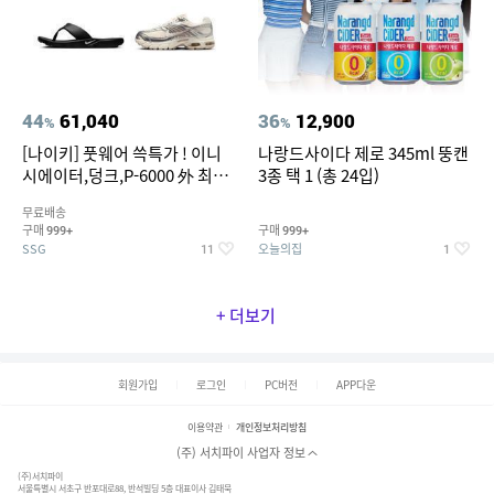
44
61,040
36
12,900
%
%
[나이키] 풋웨어 쓱특가 ! 이니
나랑드사이다 제로 345ml 뚱캔
시에이터,덩크,P-6000 外 최대
3종 택 1 (총 24입)
~50% SALE
무료배송
구매
구매
999+
999+
SSG
오늘의집
11
1
+ 더보기
회원가입
로그인
PC버전
APP다운
이용약관
개인정보처리방침
(주) 서치파이 사업자 정보
(주)서치파이
서울특별시 서초구 반포대로88, 반석빌딩 5층 대표이사 김태묵