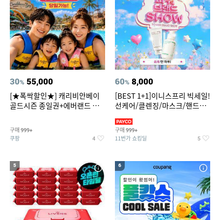
30
55,000
60
8,000
%
%
[★폭싹할인★] 캐리비안베이
[BEST 1+1]이니스프리 빅세일!
골드시즌 종일권+에버랜드 오
선케어/클렌징/마스크/핸드크
후권 대소공통
림/레티놀/PDRN/비타C/그린
구매
구매
999+
999+
쿠팡
11번가 쇼킹딜
4
5
5
6