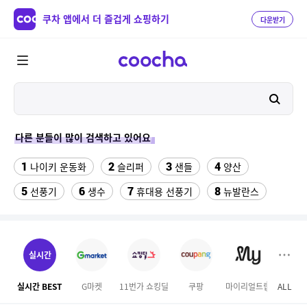
쿠차 앱에서 더 즐겁게 쇼핑하기
다운받기
다른 분들이 많이 검색하고 있어요
1
2
3
4
나이키 운동화
슬리퍼
샌들
양산
5
6
7
8
선풍기
생수
휴대용 선풍기
뉴발란스
9
10
11
여성쿨티
라인댄스옷
발바닥저주파 마사지기
12
13
14
rnrn 러닝조끼
여자 등산화
구혜선
실시간
15
16
17
속초 체스터톤스
여자라인 댄스복
메가커피
실시간 BEST
G마켓
11번가 쇼킹딜
쿠팡
마이리얼트립
ALL
GS S
18
19
20
무대의상
휴지
블루원