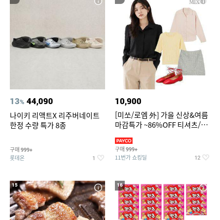
13
44,090
10,900
%
[미쏘/로엠 外] 가을 신상&여름
나이키 리액트X 리주버네이트
마감특가 ~86%OFF 티셔츠/슬
한정 수량 특가 8종
랙스/원피스/니트/블라우스
구매
구매
999+
999+
11번가 쇼킹딜
롯데온
12
1
15
16