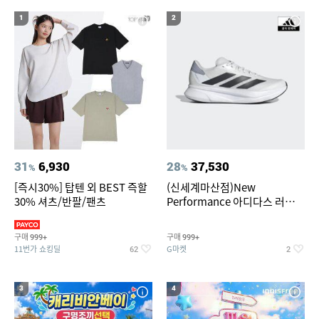
1
2
31
6,930
28
37,530
%
%
[즉시30%] 탑텐 외 BEST 즉할
(신세계마산점)New
30% 셔츠/반팔/팬츠
Performance 아디다스 러닝화
듀라모 SL2
구매
구매
999+
999+
11번가 쇼킹딜
G마켓
62
2
3
4