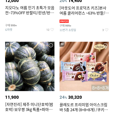
12,000
20
14,400
%
지오다노 여름 인기 초특가 모음
[아웃도어 프로덕츠 키즈]본사
전~73%OFF 반팔티/린넨/반바
여름 클리어런스 ~63% 반팔/반
지 외
바지/수영복
구매
구매
999+
999+
G마켓
11번가 쇼킹딜
12
3
21
22
11,900
24
30,320
%
[자연진리] 제주 미니단호박(밤
끌레도르 프리미엄 아이스크림
호박) 보우짱 3kg 특품+파마산
바 5종 24개 (8+8+8개) /쿠키앤