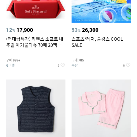
12
17,900
53
26,300
%
%
(역대급특가) 리벤스 소프트 내
스포츠/레저, 풀캉스 COOL
추럴 아기물티슈 70매 20팩 캡
SALE
형 / 70gsm 고평량
구매
구매
999+
785
G마켓
쿠팡
5
6