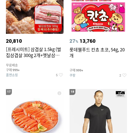
20,810
27
13,760
%
[프레시미트] 삼겹살 1.5kg (벌
롯데웰푸드 칸쵸 초코, 54g, 20
집삼겹살 300g 2개+옛날삼겹살
개
300g 2개+벌집삼겹살300g한
무료배송
팩 추가증정)
구매
구매
999+
999+
홈앤쇼핑
쿠팡
5
2
17
18