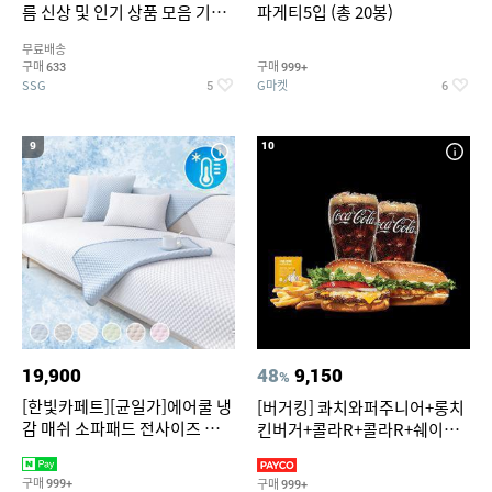
름 신상 및 인기 상품 모음 기획
파게티5입 (총 20봉)
전 최대 77% SALE
무료배송
구매
구매
633
999+
SSG
G마켓
5
6
9
10
19,900
48
9,150
%
[한빛카페트][균일가]에어쿨 냉
[버거킹] 콰치와퍼주니어+롱치
감 매쉬 소파패드 전사이즈 균일
킨버거+콜라R+콜라R+쉐이킹
가
프라이 구운갈릭
구매
구매
999+
999+