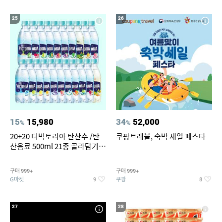
25
26
15
15,980
34
52,000
%
%
20+20 더빅토리아 탄산수 /탄
쿠팡트래블, 숙박 세일 페스타
산음료 500ml 21종 골라담기
(총 2박스/분리배송)
구매
구매
999+
999+
G마켓
쿠팡
9
8
27
28