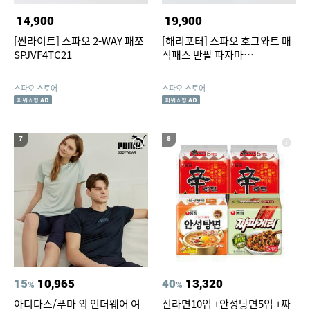
14,900
19,900
[씬라이트] 스파오 2-WAY 패쪼
[해리포터] 스파오 호그와트 매
SPJVF4TC21
직패스 반팔 파자마
SPPPG25U08
스파오 스토어
스파오 스토어
7
8
15
10,965
40
13,320
%
%
아디다스/푸마 외 언더웨어 여
신라면10입 +안성탕면5입 +짜