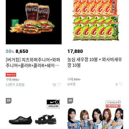
50
8,650
17,880
%
농심 새우깡 10봉 + 와사비새우
[버거킹] 치즈와퍼주니어+와퍼
깡 10봉
주니어+콜라R+콜라R+쉐이킹
프라이 스윗어니언
구매
구매
999+
999+
G마켓
11번가 쇼킹딜
2
12
29
30