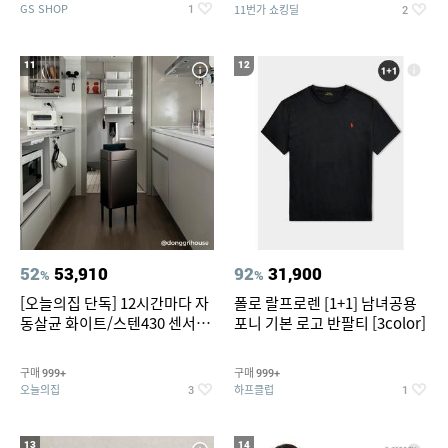
GS SHOP
11번가 쇼킹딜
1
2
11
12
52
53,910
92
31,900
%
%
[오늘의집 단독] 12시간마다 자
폴로 랄프로렌 [1+1] 남녀공용
동살균 화이트/스텐430 센서휴
포니 기본 로고 반팔티 [3color]
지통 20L/30L
구매
구매
999+
999+
오늘의집
하프클럽
3
1
13
14