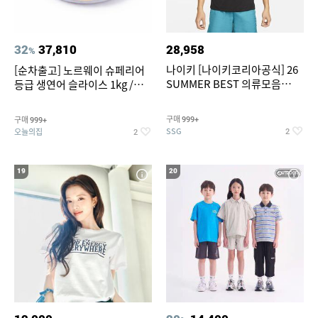
32
37,810
28,958
%
나이키 [나이키코리아공식] 26
[순차출고] 노르웨이 슈페리어
SUMMER BEST 의류모음
등급 생연어 슬라이스 1kg /
~55% SALE
500g / 300g 항공직송
구매
구매
999+
999+
SSG
오늘의집
2
2
19
20