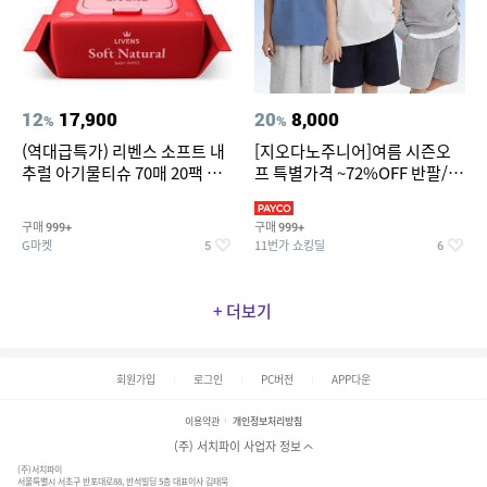
12
17,900
20
8,000
%
%
(역대급특가) 리벤스 소프트 내
[지오다노주니어]여름 시즌오
추럴 아기물티슈 70매 20팩 캡
프 특별가격 ~72%OFF 반팔/반
형 / 70gsm 고평량
바지/기능성 등
구매
구매
999+
999+
G마켓
11번가 쇼킹딜
5
6
+ 더보기
회원가입
로그인
PC버전
APP다운
이용약관
개인정보처리방침
(주) 서치파이 사업자 정보
(주)서치파이
서울특별시 서초구 반포대로88, 반석빌딩 5층 대표이사 김태묵