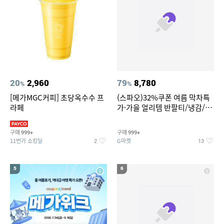
20
2,960
79
8,780
%
%
[메가MGC커피] 초당옥수수 프
(스파오)32%쿠폰 여름 막차특
라페
가·가을 얼리템 반팔티/냉감/반
바지/린넨/맨투맨/슬랙스/가디
건 외 ~74%OFF
구매
구매
999+
999+
11번가 쇼킹딜
G마켓
2
13
5
6