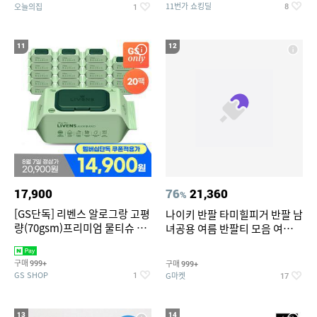
11번가 쇼킹딜
오늘의집
8
1
11
12
17,900
76
21,360
%
[GS단독] 리벤스 알로그랑 고평
나이키 반팔 타미힐피거 반팔 남
량(70gsm)프리미엄 물티슈 70
녀공용 여름 반팔티 모음 여름
매x20팩
반팔티 기간한정 특가
구매
구매
999+
999+
GS SHOP
G마켓
1
17
13
14