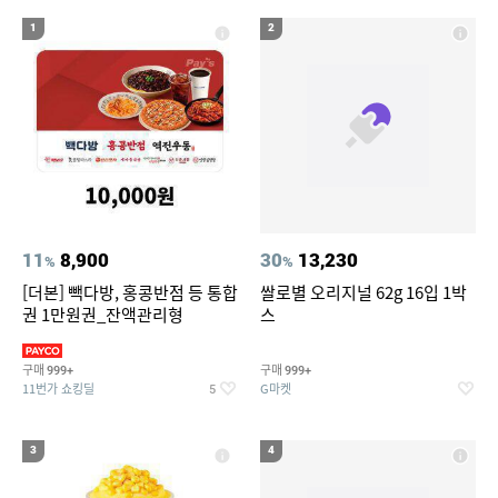
17
18
아이폰xr 실리콘케이스
나노 게르마늄 의료기 침대
1
2
19
20
성인용세발자전거중고
라인댄스화 구두
11
8,900
30
13,230
%
%
[더본] 빽다방, 홍콩반점 등 통합
쌀로별 오리지널 62g 16입 1박
권 1만원권_잔액관리형
스
구매
구매
999+
999+
11번가 쇼킹딜
G마켓
5
3
4