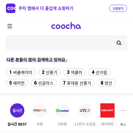
쿠차 앱에서 더 즐겁게 쇼핑하기
다운받기
다른 분들이 많이 검색하고 있어요
1
2
3
4
써큘레이터
선풍기
넥쿨러
선크림
5
6
7
8
에어컨
선글라스
휴대용 선풍기
양산
9
10
11
팔찌부자재
forever21
onemix
12
13
삼성갤럭시북프로, 32gb, win11포함
갤럭시 자급제
실시간
14
15
크록스 에코 클로그
잘풀리는집
실시간 BEST
쿠팡
G마켓
11번가 쇼킹딜
하이마트
ALL
마이리
16
다이소C타입 to HDMI 미러링 케이블