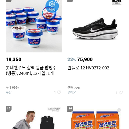
19,350
22
75,900
%
롯데웰푸드 찰떡 일품 팥빙수
윈플로 12 HV9272-002
(냉동), 240ml, 12개입, 1개
구매
구매
999+
999+
쿠팡
롯데온
1
1
15
16