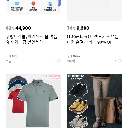
62
44,900
76
9,680
%
%
쿠팡트래블, 메가위크 올 여름
(10%+15%) 이랜드키즈 여름
휴가 역대급 할인혜택
이월 총결산 최대 90% OFF
구매
구매
983
999+
쿠팡
G마켓
3
1