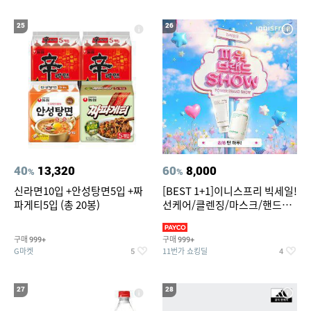
25
26
40
13,320
60
8,000
%
%
신라면10입 +안성탕면5입 +짜
[BEST 1+1]이니스프리 빅세일!
파게티5입 (총 20봉)
선케어/클렌징/마스크/핸드크
림/레티놀/PDRN/비타C/그린
구매
구매
999+
999+
G마켓
11번가 쇼킹딜
5
4
27
28