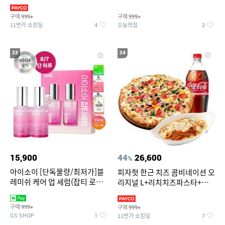
3,390원~/상하복/래쉬가드/수
탈취제 담배냄새제거 거실탈취
영복/티셔츠/
구매
구매
999+
999+
11번가 쇼킹딜
오늘의집
4
2
23
24
15,900
44
26,600
%
아이소이 [단독물량/최저가]블
피자헛 한근 치즈 콤비네이션 오
레미쉬 케어 업 세럼(잡티 로즈
리지널 L+리치치즈파스타+콜
세럼) 20ml 더블기획 (사용기한
라 1.25L
2027-04-24)
구매
구매
999+
999+
GS SHOP
11번가 쇼킹딜
1
7