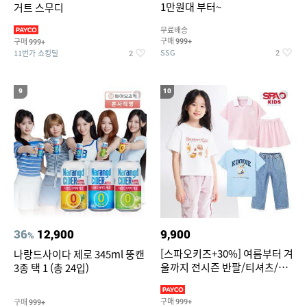
1만원대 부터~
거트 스무디
무료배송
구매
구매
999+
999+
SSG
11번가 쇼킹딜
2
2
9
10
36
12,900
9,900
%
[스파오키즈+30%] 여름부터 겨
나랑드사이다 제로 345ml 뚱캔
울까지 전시즌 반팔/티셔츠/셋
3종 택 1 (총 24입)
업/원피스/팬츠/아우트 外
구매
구매
999+
999+