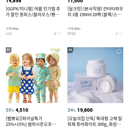
14,898
11,000
[GGPX/미니멈] 여름 인기템 추
[딜크릿] (본사직영) 칸타타파우
가 할인 원피스/블라우스/팬츠
치 3종 190ml 20팩 (블랙/스위
~
트아메리카노/헤이즐넛)
구매
구매
999+
999+
SSG
롯데온
8
2
21
22
55
4,510
34
19,800
%
%
[삠뽀요][파이널특가
[오늘의집 단독] 특대형 고체 탈
25%+15%] 썸머시즌오프
취제 퓨어화이트 300g_화장실