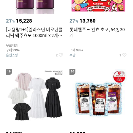
27
15,228
27
13,760
%
%
[대용량1+1]엘라스틴 비오틴클
롯데웰푸드 칸쵸 초코, 54g, 20
리닉 맥주효모 1000ml x 2개
개
(샴푸/컨디셔너 택1)
무료배송
구매
구매
999+
999+
홈앤쇼핑
쿠팡
2
1
19
20