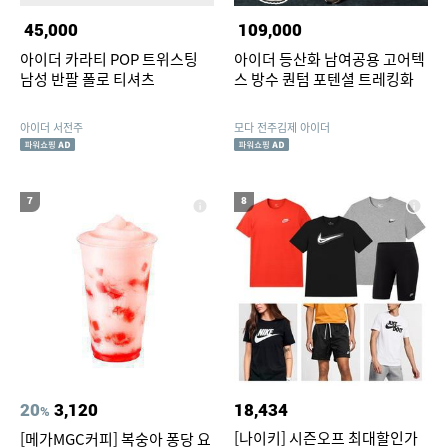
45,000
109,000
아이더 카라티 POP 트위스팅
아이더 등산화 남여공용 고어텍
남성 반팔 폴로 티셔츠
스 방수 퀀텀 포텐셜 트레킹화
아이더 서전주
모다 전주김제 아이더
7
8
20
3,120
18,434
%
[나이키] 시즌오프 최대할인가
[메가MGC커피] 복숭아 퐁당 요