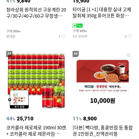
41
9,840
15,900
%
타이글 [1 +1] 대용량 실내 고체
청라상회 원적외선 구운계란 20
탈취제 350g 퓨어코튼 화장실
구/30구/40구/60구 무항생제
집안 실내 담배 냄새 제거
맥반석계란 HACCP 햇썹 인증
구매
구매
999+
999+
GS SHOP
롯데온
2
1
23
24
44
25,710
11
8,900
%
%
코카콜라 제로제로 190ml 30캔
[더본] 빽다방, 홍콩반점 등 통합
+ 코카콜라 제로 레몬라임
권 1만원권_잔액관리형