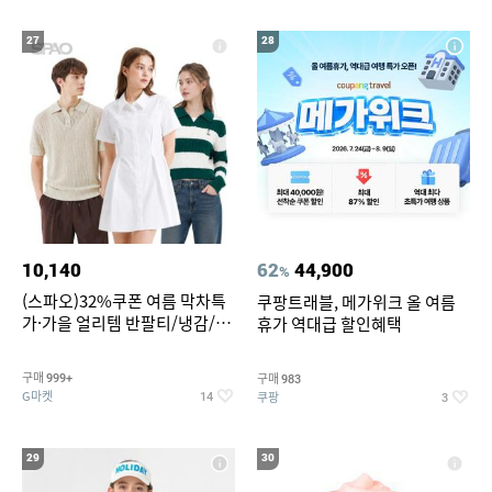
27
28
10,140
62
44,900
%
(스파오)32%쿠폰 여름 막차특
쿠팡트래블, 메가위크 올 여름
가·가을 얼리템 반팔티/냉감/반
휴가 역대급 할인혜택
바지/린넨/맨투맨/슬랙스/가디
건 외 ~74%OFF
구매
구매
999+
983
G마켓
쿠팡
14
3
29
30