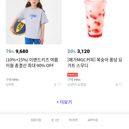
76
9,680
20
3,120
%
%
(10%+15%) 이랜드키즈 여름
[메가MGC커피] 복숭아 퐁당 요
이월 총결산 최대 90% OFF
거트 스무디
구매
구매
999+
999+
G마켓
11번가 쇼킹딜
2
4
+ 더보기
회원가입
로그인
PC버전
APP다운