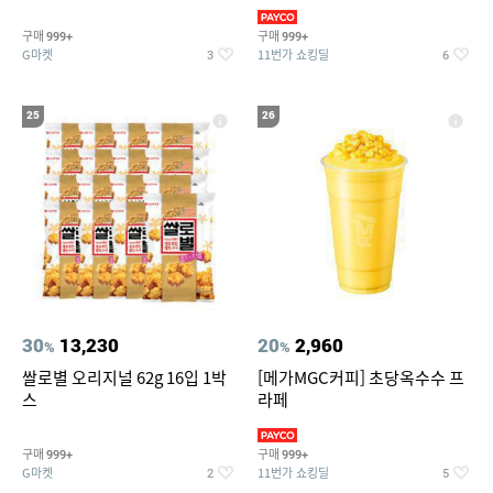
190ml 30캔 + (증정) 콜드컵+스
티커 세트
구매
구매
999+
999+
G마켓
11번가 쇼킹딜
3
6
25
26
30
13,230
20
2,960
%
%
쌀로별 오리지널 62g 16입 1박
[메가MGC커피] 초당옥수수 프
스
라페
구매
구매
999+
999+
G마켓
11번가 쇼킹딜
2
5