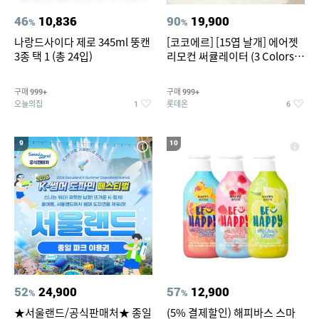
46
10,836
90
19,900
%
%
나랑드사이다 제로 345ml 뚱캔
[코코에르] [15엽 날개] 에어젯
3종 택 1 (총 24입)
리모컨 써큘레이터 (3 Colors
택1)
구매
구매
999+
999+
오늘의집
롯데온
1
6
9
10
52
24,900
57
12,900
%
%
★서울랜드/공식판매처★ 종일
(5% 결제할인) 해피바스 스마