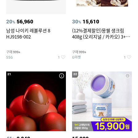
20
56,960
30
15,610
%
%
남성 나이키 레볼루션 8
(12%결제할인)몽쉘 생크림
HJ9198-002
408g (오리지널 / 카카오) 3+1
개
구매
구매
999+
999+
SSG
G마켓
1
1
21
22