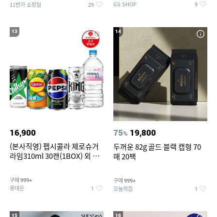
GS SHOP
11번가 쇼킹딜
9
29
13
14
16,900
75
19,800
%
(본사직영) 펩시콜라 제로슈거
두꺼운 82g 골드 블랙 캡형 70
라임310ml 30캔(1BOX) 외 롯
매 20팩
데칠성BEST
구매
구매
999+
999+
롯데온
오늘의집
1
1
15
16