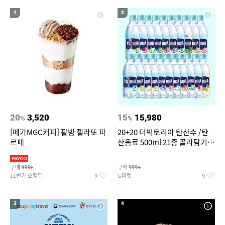
14
15
16
윌슨남성반팔티
세탁기 선반
여성실내수영복
1
2
17
18
19
뷔페용기
라인댄스옷
여성 청 반바지
20
창문형 에어컨
20
3,520
15
15,980
%
%
[메가MGC커피] 팥빙 젤라또 파
20+20 더빅토리아 탄산수 /탄
르페
산음료 500ml 21종 골라담기
(총 2박스/분리배송)
구매
구매
999+
999+
11번가 쇼킹딜
G마켓
9
9
3
4