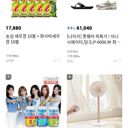
17,880
44
61,040
%
농심 새우깡 10봉 + 와사비새우
[나이키] 풋웨어 쓱특가 ! 이니
깡 10봉
시에이터,덩크,P-6000 外 최대
~50% SALE
무료배송
구매
구매
999+
999+
G마켓
SSG
1
11
7
8