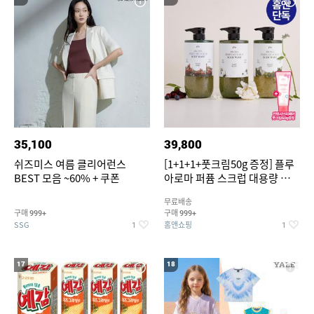
35,100
39,800
쉬즈미스 여름 클리어런스
[1+1+1+풋크림50g 증정] 플루
BEST 모음 ~60% + 쿠폰
아로마 퍼퓸 스크럽 대용량 바디
워시 1000ml
무료배송
구매
구매
999+
999+
SSG
홈앤쇼핑
1
1
17
18