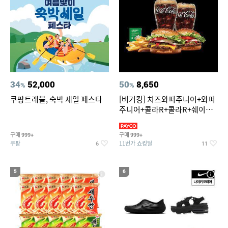
34
52,000
50
8,650
%
%
쿠팡트래블, 숙박 세일 페스타
[버거킹] 치즈와퍼주니어+와퍼
주니어+콜라R+콜라R+쉐이킹
프라이 스윗어니언
구매
구매
999+
999+
쿠팡
11번가 쇼킹딜
6
11
5
6