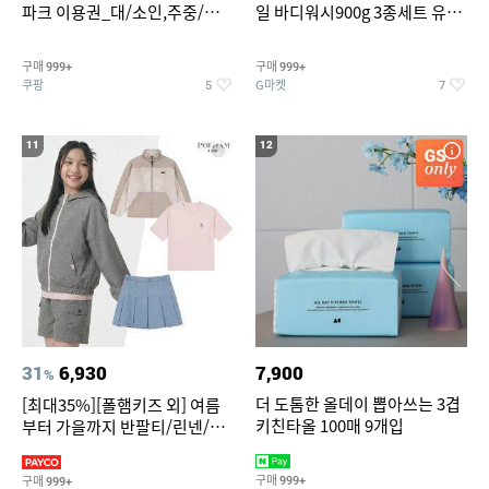
파크 이용권_대/소인,주중/주
일 바디워시900g 3종세트 유
말 공통
자/체리/자몽
구매
구매
999+
999+
쿠팡
G마켓
5
7
11
12
31
6,930
7,900
%
더 도톰한 올데이 뽑아쓰는 3겹
[최대35%][폴햄키즈 외] 여름
키친타올 100매 9개입
부터 가을까지 반팔티/린넨/맨
투맨/가디건/팬츠 외 100종
구매
구매
999+
999+