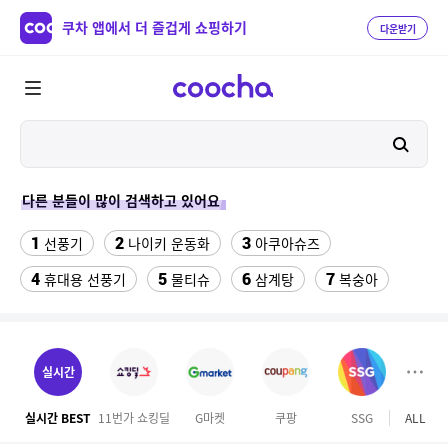
쿠차 앱에서 더 즐겁게 쇼핑하기
다운받기
다른 분들이 많이 검색하고 있어요
1
2
3
선풍기
나이키 운동화
아쿠아슈즈
4
5
6
7
휴대용 선풍기
물티슈
삼계탕
복숭아
8
9
이동식 에어컨
성인용세발자전거중고
10
수향미쌀10kg특등급
실시간
11
ESSECORE KLEVV DDR4-3200 CL22 파인인포 (16GB)
실시간 BEST
11번가 쇼킹딜
G마켓
쿠팡
SSG
ALL
마이리
12
13
실외기없는 에어컨
차량햇빛가리개