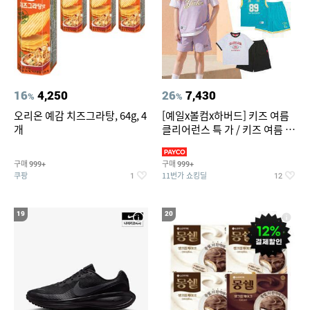
16
4,250
26
7,430
%
%
오리온 예감 치즈그라탕, 64g, 4
[예일x볼컴x하버드] 키즈 여름
개
클리어런스 특 가 / 키즈 여름 수
영복 반팔티 반바지 스
구매
구매
999+
999+
쿠팡
11번가 쇼킹딜
1
12
19
20