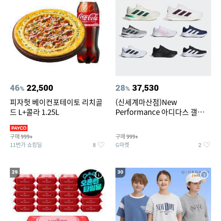
46
22,500
28
37,530
%
%
피자헛 베이컨포테이토 리치골
(신세계마산점)New
드 L+콜라 1.25L
Performance 아디다스 갤럭시
런 7종 택 1
구매
구매
999+
999+
11번가 쇼킹딜
G마켓
8
2
29
30