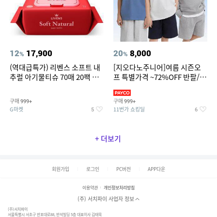
12
17,900
20
8,000
%
%
(역대급특가) 리벤스 소프트 내
[지오다노주니어]여름 시즌오
추럴 아기물티슈 70매 20팩 캡
프 특별가격 ~72%OFF 반팔/반
형 / 70gsm 고평량
바지/기능성 등
구매
구매
999+
999+
G마켓
11번가 쇼킹딜
5
6
+ 더보기
회원가입
로그인
PC버전
APP다운
이용약관
개인정보처리방침
(주) 서치파이 사업자 정보
(주)서치파이
서울특별시 서초구 반포대로88, 반석빌딩 5층 대표이사 김태묵