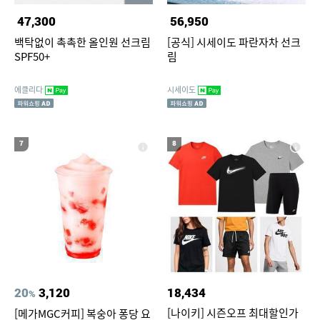
47,300
56,950
백탁없이 촉촉한 올인원 선크림
[공식] 시세이도 파란자차 선크
SPF50+
림
에클리다
시세이도
7
8
20
3,120
18,434
%
[나이키] 시즌오프 최대할인가
[메가MGC커피] 복숭아 퐁당 요