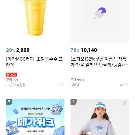
20
2,960
79
10,140
%
%
[메가MGC커피] 초당옥수수 프
(스파오)32%쿠폰 여름 막차특
라페
가·가을 얼리템 반팔티/냉감/반
바지/린넨/맨투맨/슬랙스/가디
건 외 ~74%OFF
구매
구매
999+
999+
11번가 쇼킹딜
G마켓
3
13
5
6