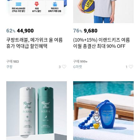
62
44,900
76
9,680
%
%
쿠팡트래블, 메가위크 올 여름
(10%+15%) 이랜드키즈 여름
휴가 역대급 할인혜택
이월 총결산 최대 90% OFF
구매
구매
983
999+
쿠팡
G마켓
3
1