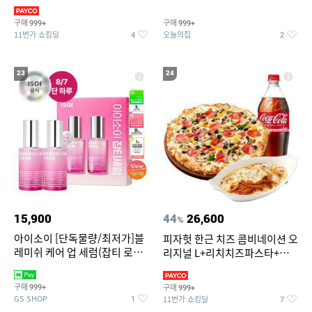
3,390원~/상하복/래쉬가드/수
탈취제 담배냄새제거 거실탈취
영복/티셔츠/
구매
구매
999+
999+
11번가 쇼킹딜
오늘의집
4
2
23
24
15,900
44
26,600
%
아이소이 [단독물량/최저가]블
피자헛 한근 치즈 콤비네이션 오
레미쉬 케어 업 세럼(잡티 로즈
리지널 L+리치치즈파스타+콜
세럼) 20ml 더블기획 (사용기한
라 1.25L
2027-04-24)
구매
구매
999+
999+
GS SHOP
11번가 쇼킹딜
1
7