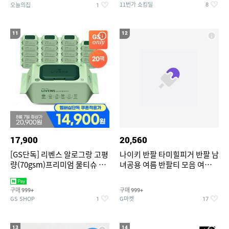
11번가 쇼킹딜
오늘의집
8
1
11
12
17,900
20,560
[GS단독] 리벤스 알로그랑 고평
나이키 반팔 타미힐피거 반팔 남
량(70gsm)프리미엄 물티슈 70
녀공용 여름 반팔티 모음 여름
매x20팩
반팔티 기간한정 특가
구매
구매
999+
999+
GS SHOP
G마켓
1
17
13
14