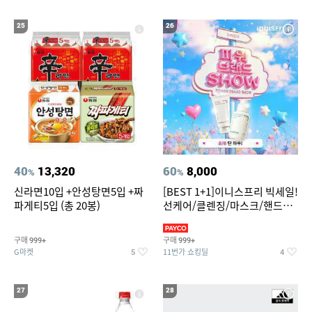
25
26
40
13,320
60
8,000
%
%
신라면10입 +안성탕면5입 +짜
[BEST 1+1]이니스프리 빅세일!
파게티5입 (총 20봉)
선케어/클렌징/마스크/핸드크
림/레티놀/PDRN/비타C/그린
구매
구매
999+
999+
G마켓
11번가 쇼킹딜
5
4
27
28