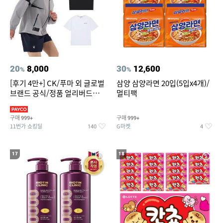
20
8,000
30
12,600
%
%
[후기 4만+] CK/푸마 외 글로벌
삼양 삼양라면 20입(5입x4개)/
브랜드 공식/정품 얼리버드
멀티팩
~94%
구매
구매
999+
999+
11번가 쇼킹딜
G마켓
140
4
17
18