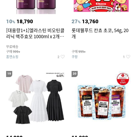
10
18,790
27
13,760
%
%
[대용량1+1]엘라스틴 비오틴클
롯데웰푸드 칸쵸 초코, 54g, 20
리닉 맥주효모 1000ml x 2개
개
(샴푸/컨디셔너 택1)
무료배송
구매
구매
999+
999+
홈앤쇼핑
쿠팡
2
1
19
20