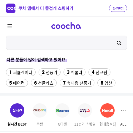
쿠차 앱에서 더 즐겁게 쇼핑하기
다운받기
다른 분들이 많이 검색하고 있어요
1
2
3
4
써큘레이터
선풍기
넥쿨러
선크림
5
6
7
8
에어컨
선글라스
휴대용 선풍기
양산
9
10
11
물티슈
실외기없는 에어컨
onemix
12
13
14
팔찌부자재
차량햇빛가리개
비데
실시간
15
16
성인용세발자전거중고
침대 매트리스 퀸
실시간 BEST
쿠팡
G마켓
11번가 쇼킹딜
현대홈쇼핑
ALL
하이
17
18
겔럭시25카드케이스
여성칠부바지