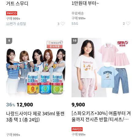
1만원대 부터~
거트 스무디
무료배송
구매
구매
999+
999+
SSG
11번가 쇼킹딜
2
3
9
10
36
12,900
9,900
%
[스파오키즈+30%] 여름부터 겨
나랑드사이다 제로 345ml 뚱캔
울까지 전시즌 반팔/티셔츠/셋
3종 택 1 (총 24입)
업/원피스/팬츠/아우트 外
구매
구매
999+
999+