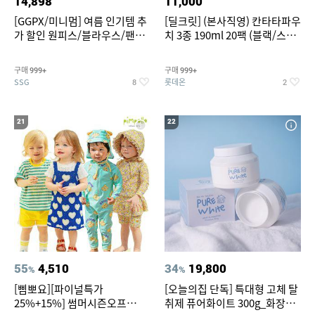
14,898
11,000
[GGPX/미니멈] 여름 인기템 추
[딜크릿] (본사직영) 칸타타파우
가 할인 원피스/블라우스/팬츠
치 3종 190ml 20팩 (블랙/스위
~
트아메리카노/헤이즐넛)
구매
구매
999+
999+
SSG
롯데온
8
2
21
22
55
4,510
34
19,800
%
%
[삠뽀요][파이널특가
[오늘의집 단독] 특대형 고체 탈
25%+15%] 썸머시즌오프
취제 퓨어화이트 300g_화장실