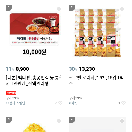
19
20
라이트라이드 360
크록스
1
2
11
8,900
30
13,230
%
%
[더본] 빽다방, 홍콩반점 등 통합
쌀로별 오리지널 62g 16입 1박
권 1만원권_잔액관리형
스
구매
구매
999+
999+
11번가 쇼킹딜
G마켓
6
1
3
4