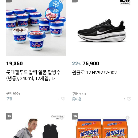
19,350
22
75,900
%
롯데웰푸드 찰떡 일품 팥빙수
윈플로 12 HV9272-002
(냉동), 240ml, 12개입, 1개
구매
구매
999+
999+
쿠팡
롯데온
1
1
15
16