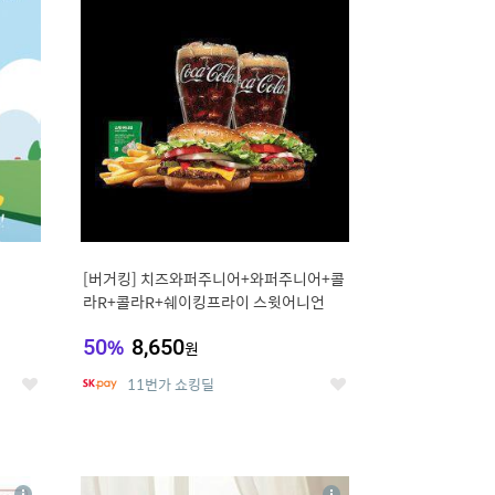
세
세
[버거킹] 치즈와퍼주니어+와퍼주니어+콜
라R+콜라R+쉐이킹프라이 스윗어니언
50
%
8,650
원
11번가 쇼킹딜
좋
좋
아
아
요
요
8