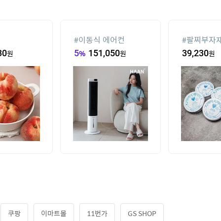
#
이동식 에어컨
#
팔찌부자
30
원
5
%
151,050
원
39,230
원
쿠팡
이마트몰
11번가
GS SHOP