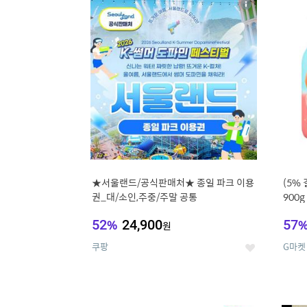
상
세
★서울랜드/공식판매처★ 종일 파크 이용
(5%
권_대/소인,주중/주말 공통
900
52
%
24,900
57
원
쿠팡
G마켓
좋
아
요