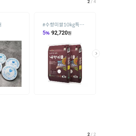
2
/
4
재
#
수향미쌀10kg특등
#
ESSECORE K
급
DDR4-3200 C
5
%
92,720
원
289,000
원
파인인포 (16G
2
/
2