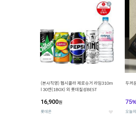
13
1
상
세
(본사직영) 펩시콜라 제로슈거 라임310m
두꺼운
l 30캔(1BOX) 외 롯데칠성BEST
16,900
75
원
롯데온
오늘
좋
아
요