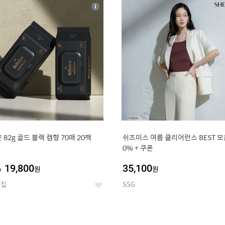
4
15
상
세
 82g 골드 블랙 캡형 70매 20팩
쉬즈미스 여름 클리어런스 BEST 모음
0% + 쿠폰
%
19,800
35,100
원
원
의집
SSG
좋
아
요