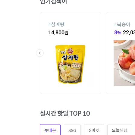
인기검색어
슈
#
삼계탕
#
복숭아
80
원
14,800
원
8
%
22,0
실시간 핫딜 TOP 10
롯데온
SSG
G마켓
오늘의집