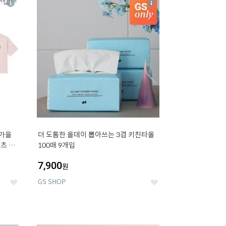
상
상
세
세
 가을
더 도톰한 올데이 뽑아쓰는 3겹 키친타올
츠 외
100매 9개입
7,900
원
GS SHOP
좋
좋
아
아
요
요