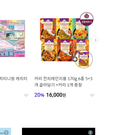
캐치티니핑 캐치티
커리 전자레인지용 170g 6종 5+5
[딜크릿] 매일두유 7종 
개 골라담기 +커리 1개 증정
태/고단백/고단백검은콩
골라담기
20
%
16,000
원
9
%
34,580
원
좋
좋
아
아
요
요
4
상
상