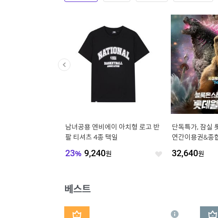
바이쏨] 경주 강동 워터
남녀공용 엔비에이 아치형 로고 반
단독특가, 잠실
루원) 골드&하이시즌 특
팔 티셔츠 4종 택일
연간이용권&종합
 주중&주말 공통, 최대
한정수량 프로모션
23
%
9,240
원
32,640
원
좋
좋
통혜택
아
아
요
요
베스트
1
2
상