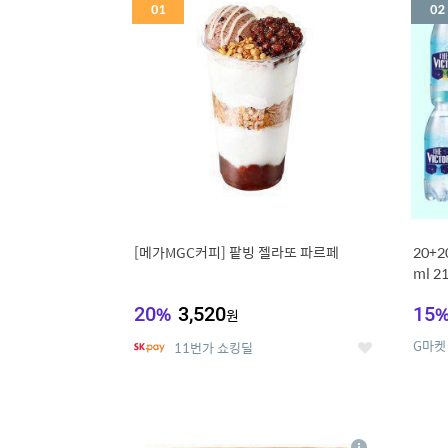
세
[메가MGC커피] 팥빙 젤라또 파르페
20+
ml 
20
%
3,520
15
원
G마켓
11번가 쇼킹딜
좋
아
요
5
6