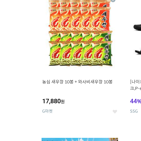
상
세
농심 새우깡 10봉 + 와사비새우깡 10봉
[나이
크,P-
17,880
44
원
G마켓
SSG
좋
아
요
9
1