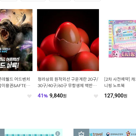
 롯데월드 어드벤처
청라상회 원적외선 구운계란 20구/
[2차 사전예약] 
이용권&AFTER4
30구/40구/60구 무항생제 맥반석
니핑 노트북
, 주중&주말 공
계란 HACCP 햇썹 인증
41
%
9,840
원
127,900
원
좋
좋
아
아
요
요
3
상