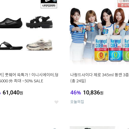
상
세
키] 풋웨어 쓱특가 ! 이니시에이터,덩
나랑드사이다 제로 345ml 뚱캔 3종 
6000 外 최대 ~50% SALE
(총 24입)
%
61,040
46
%
10,836
원
원
오늘의집
좋
아
요
0
11