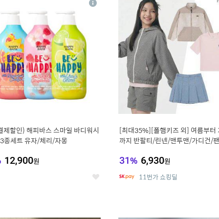
상
세
 결제할인) 해피바스 스마일 바디워시
[최대35%][폴햄키즈 외] 여름부터
g 3종세트 유자/체리/자몽
까지 반팔티/린넨/맨투맨/가디건/팬
100종
%
12,900
31
%
6,930
원
원
11번가 쇼킹딜
좋
아
요