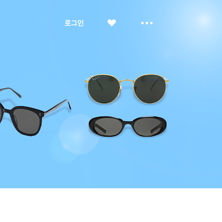
좋
더
로그인
아
보
요
기