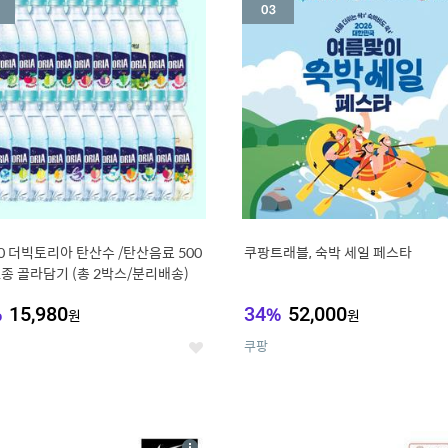
세
20 더빅토리아 탄산수 /탄산음료 500
쿠팡트래블, 숙박 세일 페스타
21종 골라담기 (총 2박스/분리배송)
%
15,980
34
%
52,000
원
원
쿠팡
좋
아
요
7