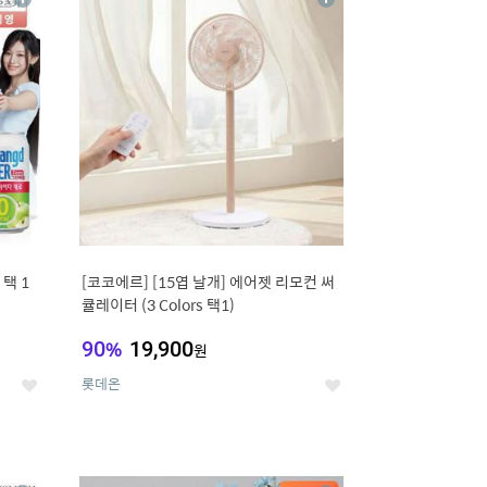
상
상
세
세
택 1
[코코에르] [15엽 날개] 에어젯 리모컨 써
큘레이터 (3 Colors 택1)
90
%
19,900
원
롯데온
좋
좋
아
아
요
요
12