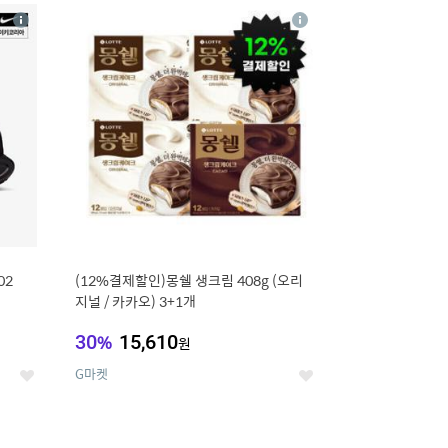
20
상
상
세
세
02
(12%결제할인)몽쉘 생크림 408g (오리
지널 / 카카오) 3+1개
30
%
15,610
원
G마켓
좋
좋
아
아
요
요