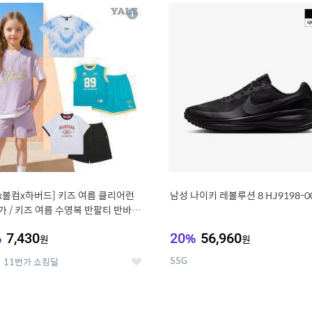
8
19
상
세
x볼컴x하버드] 키즈 여름 클리어런
남성 나이키 레볼루션 8 HJ9198-0
 가 / 키즈 여름 수영복 반팔티 반바지
%
7,430
20
%
56,960
원
원
SSG
11번가 쇼킹딜
좋
아
요