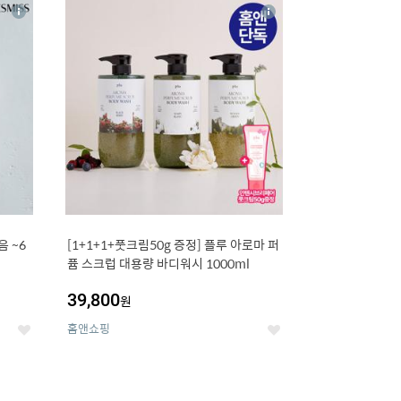
16
상
상
세
세
 ~6
[1+1+1+풋크림50g 증정] 플루 아로마 퍼
퓸 스크럽 대용량 바디워시 1000ml
39,800
원
홈앤쇼핑
좋
좋
아
아
요
요