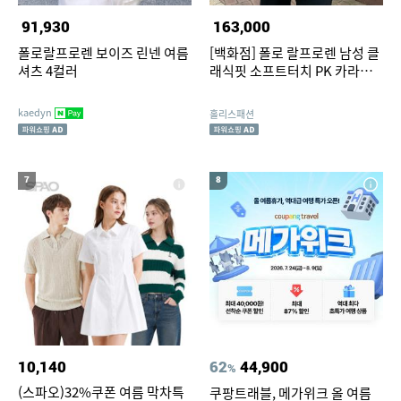
91,930
163,000
폴로랄프로렌 보이즈 린넨 여름
[백화점] 폴로 랄프로렌 남성 클
셔츠 4컬러
래식핏 소프트터치 PK 카라티 (
6 color )
kaedyn
홀리스패션
7
8
10,140
62
44,900
%
(스파오)32%쿠폰 여름 막차특
쿠팡트래블, 메가위크 올 여름