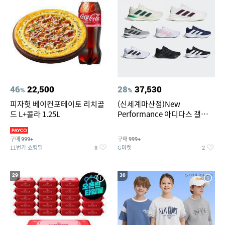
46
22,500
28
37,530
%
%
피자헛 베이컨포테이토 리치골
(신세계마산점)New
드 L+콜라 1.25L
Performance 아디다스 갤럭시
런 7종 택 1
구매
구매
999+
999+
11번가 쇼킹딜
G마켓
8
2
29
30