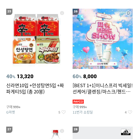
25
26
40
13,320
60
8,000
%
%
신라면10입 +안성탕면5입 +짜
[BEST 1+1]이니스프리 빅세일!
파게티5입 (총 20봉)
선케어/클렌징/마스크/핸드크
림/레티놀/PDRN/비타C/그린
구매
구매
999+
999+
G마켓
11번가 쇼킹딜
5
4
27
28