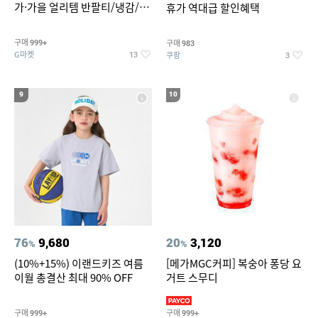
가·가을 얼리템 반팔티/냉감/반
휴가 역대급 할인혜택
바지/린넨/맨투맨/슬랙스/가디
건 외 ~74%OFF
구매
구매
999+
983
G마켓
쿠팡
13
3
9
10
76
9,680
20
3,120
%
%
(10%+15%) 이랜드키즈 여름
[메가MGC커피] 복숭아 퐁당 요
이월 총결산 최대 90% OFF
거트 스무디
구매
구매
999+
999+