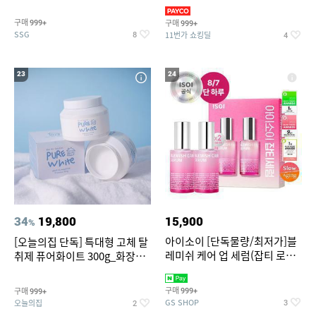
~
3,390원~/상하복/래쉬가드/수
영복/티셔츠/
구매
구매
999+
999+
SSG
11번가 쇼킹딜
8
4
23
24
34
19,800
15,900
%
아이소이 [단독물량/최저가]블
[오늘의집 단독] 특대형 고체 탈
레미쉬 케어 업 세럼(잡티 로즈
취제 퓨어화이트 300g_화장실
세럼) 20ml 더블기획 (사용기한
탈취제 담배냄새제거 거실탈취
2027-04-24)
구매
구매
999+
999+
GS SHOP
오늘의집
3
2