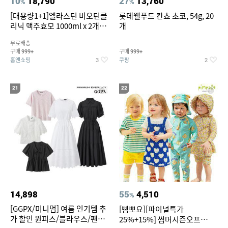
10
18,790
27
13,760
%
%
[대용량1+1]엘라스틴 비오틴클
롯데웰푸드 칸쵸 초코, 54g, 20
리닉 맥주효모 1000ml x 2개
개
(샴푸/컨디셔너 택1)
무료배송
구매
구매
999+
999+
홈앤쇼핑
쿠팡
3
2
21
22
14,898
55
4,510
%
[GGPX/미니멈] 여름 인기템 추
[삠뽀요][파이널특가
가 할인 원피스/블라우스/팬츠
25%+15%] 썸머시즌오프