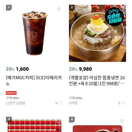
20
성인용세발자전거중고
1
2
20
1,600
20
9,980
%
%
[메가MGC커피] (ICE)아메리카
(개별포장) 야심찬 함흥냉면 10
노
인분 +육수10봉/1인 998원/ 머
리가 쨍하게 시원한 냉면
구매
구매
999+
999+
11번가 쇼킹딜
G마켓
9
5
3
4