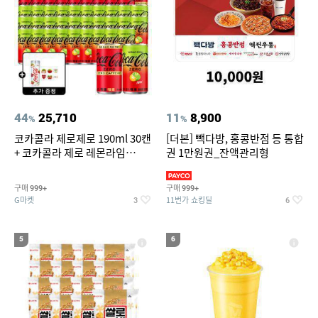
44
25,710
11
8,900
%
%
코카콜라 제로제로 190ml 30캔
[더본] 빽다방, 홍콩반점 등 통합
+ 코카콜라 제로 레몬라임
권 1만원권_잔액관리형
190ml 30캔 + (증정) 콜드컵+스
티커 세트
구매
구매
999+
999+
G마켓
11번가 쇼킹딜
3
6
5
6