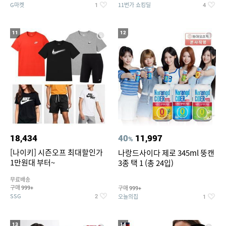
G마켓
11번가 쇼킹딜
1
4
11
12
18,434
40
11,997
%
[나이키] 시즌오프 최대할인가
나랑드사이다 제로 345ml 뚱캔
1만원대 부터~
3종 택 1 (총 24입)
무료배송
구매
구매
999+
999+
SSG
오늘의집
2
1
13
14