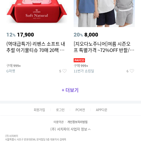
12
17,900
20
8,000
%
%
(역대급특가) 리벤스 소프트 내
[지오다노주니어]여름 시즌오
추럴 아기물티슈 70매 20팩 캡
프 특별가격 ~72%OFF 반팔/반
형 / 70gsm 고평량
바지/기능성 등
구매
구매
999+
999+
G마켓
11번가 쇼킹딜
5
6
+ 더보기
회원가입
로그인
PC버전
APP다운
이용약관
개인정보처리방침
(주) 서치파이 사업자 정보
(주)서치파이
서울특별시 서초구 반포대로88, 반석빌딩 5층 대표이사 김태묵