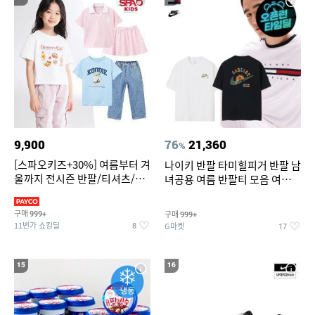
9,900
76
21,360
%
[스파오키즈+30%] 여름부터 겨
나이키 반팔 타미힐피거 반팔 남
울까지 전시즌 반팔/티셔츠/셋
녀공용 여름 반팔티 모음 여름
업/원피스/팬츠/아우트 外
반팔티 기간한정 특가
구매
구매
999+
999+
11번가 쇼킹딜
G마켓
8
17
15
16