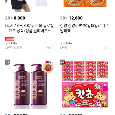
20
8,000
30
12,600
%
%
[후기 4만+] CK/푸마 외 글로벌
삼양 삼양라면 20입(5입x4개)/
브랜드 공식/정품 얼리버드
멀티팩
~94%
구매
구매
999+
999+
11번가 쇼킹딜
G마켓
140
4
19
20