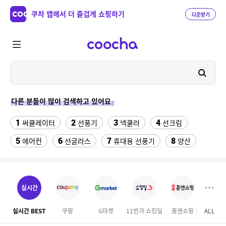
쿠차 앱에서 더 즐겁게 쇼핑하기
다운받기
다른 분들이 많이 검색하고 있어요
1
2
3
4
써큘레이터
선풍기
넥쿨러
선크림
5
6
7
8
에어컨
선글라스
휴대용 선풍기
양산
9
10
11
치약
여성댄스복
가정용 인형뽑기기계
12
13
팔찌부자재
여자라인 댄스복
실시간
14
15
16
롯데월드 자유이용권
라인댄스옷
엄마옷
실시간 BEST
쿠팡
G마켓
11번가 쇼킹딜
홈앤쇼핑
ALL
GS S
17
18
19
엘칸토
kfc
슬리퍼