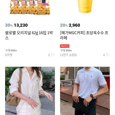
30
13,230
20
2,960
%
%
쌀로별 오리지널 62g 16입 1박
[메가MGC커피] 초당옥수수 프
스
라페
구매
구매
999+
999+
G마켓
11번가 쇼킹딜
2
4