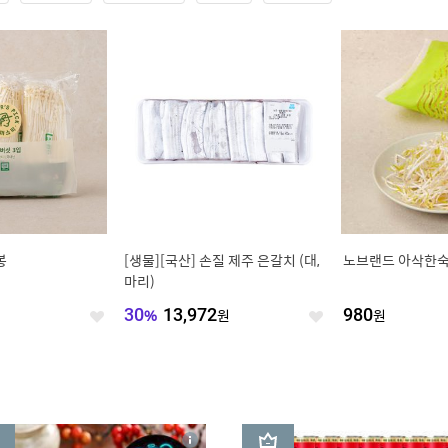
봉
[생물][국산] 손질 제주 은갈치 (대,
노브랜드 아삭한숙주
마리)
30
%
13,972
원
980
원
좋
좋
아
아
요
요
3
상