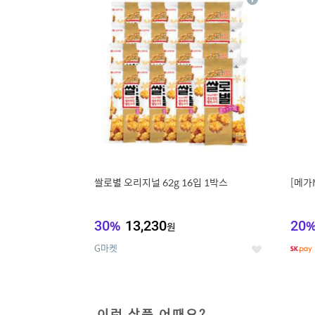
상
세
쌀로별 오리지널 62g 16입 1박스
[메가
30
%
13,230
20
원
G마켓
좋
아
요
이런 상품 어때요?