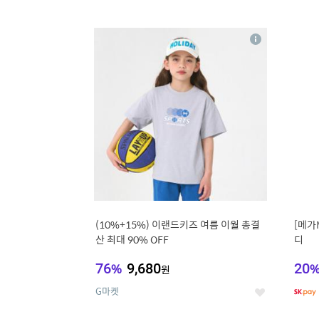
9
1
상
세
(10%+15%) 이랜드키즈 여름 이월 총결
[메가
산 최대 90% OFF
디
76
%
9,680
20
원
G마켓
좋
아
요