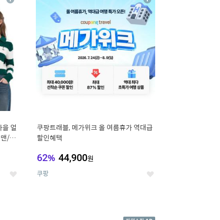
상
상
세
세
가을 얼
쿠팡트래블, 메가위크 올 여름휴가 역대급
맨/슬
할인혜택
62
%
44,900
원
쿠팡
좋
좋
아
아
요
요