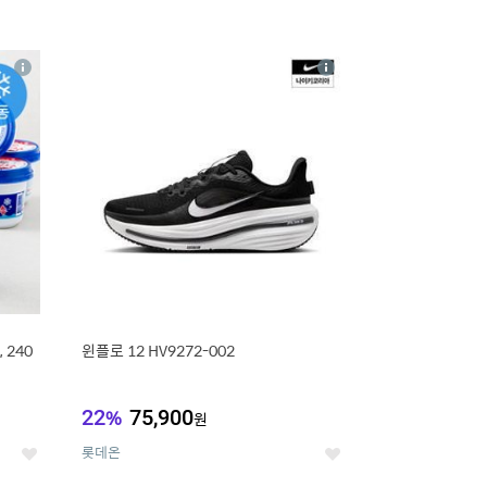
16
상
상
세
세
 240
윈플로 12 HV9272-002
22
%
75,900
원
롯데온
좋
좋
아
아