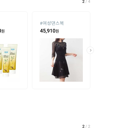
2
/
4
#
여성댄스복
#
가정용 인형
0
원
45,910
원
435,400
원
2
/
2