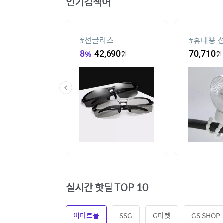
인기검색어
컨
#
선글라스
#
휴대용 
00
원
8
%
42,690
원
70,710
원
실시간 핫딜 TOP 10
이마트몰
SSG
G마켓
GS SHOP