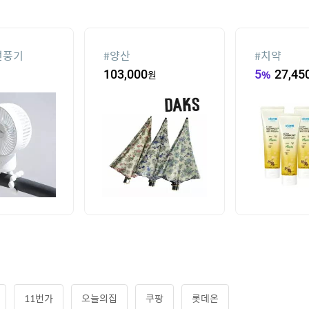
선풍기
#
양산
#
치약
103,000
원
5
%
27,45
11번가
오늘의집
쿠팡
롯데온