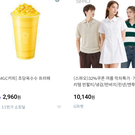
상
세
MGC커피] 초당옥수수 프라페
(스파오)32%쿠폰 여름 막차특가·
리템 반팔티/냉감/반바지/린넨/맨투
랙스/가디건 외 ~74%OFF
%
2,960
10,140
원
원
G마켓
11번가 쇼킹딜
좋
아
요