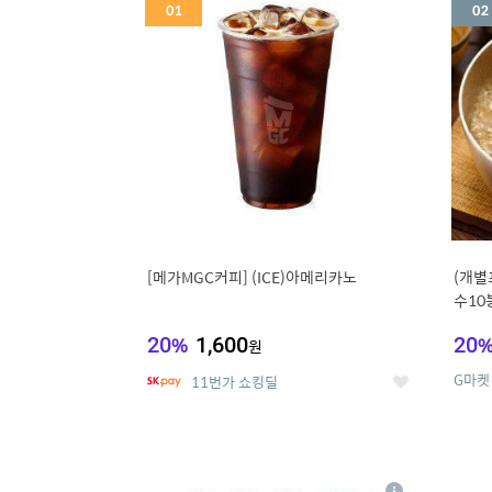
세
[메가MGC커피] (ICE)아메리카노
(개별
수10
냉면
20
%
1,600
20
원
G마켓
11번가 쇼킹딜
좋
아
요
5
6