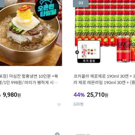
세
포장) 야심찬 함흥냉면 10인분 +육
코카콜라 제로제로 190ml 30캔 +
봉/1인 998원/ 머리가 쨍하게 시원한
라 제로 레몬라임 190ml 30캔 + (
드컵+스티커 세트
%
9,980
44
%
25,710
원
원
G마켓
좋
아
요
7