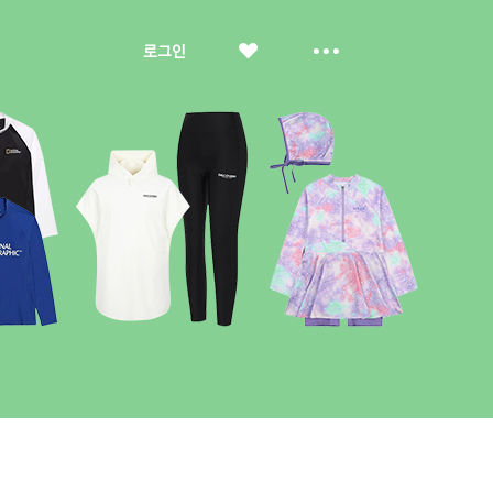
좋
더
로그인
아
보
요
기