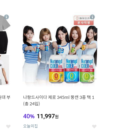
12
상
상
세
세
원대 부
나랑드사이다 제로 345ml 뚱캔 3종 택 1
(총 24입)
40
%
11,997
원
오늘의집
좋
좋
아
아
요
요