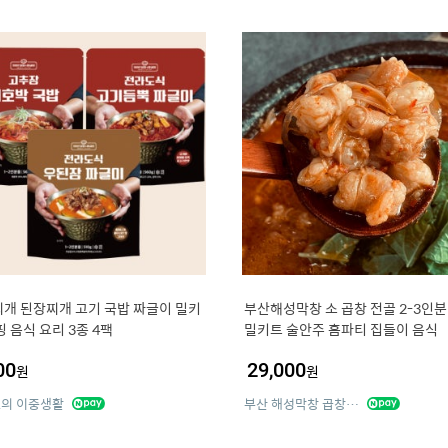
개 된장찌개 고기 국밥 짜글이 밀키
부산해성막창 소 곱창 전골 2-3인분
핑 음식 요리 3종 4팩
밀키트 술안주 홈파티 집들이 음식
00
29,000
원
원
의 이중생활
부산 해성막창 곱창전골