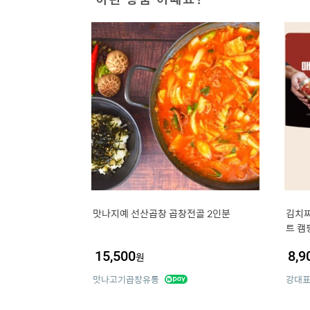
맛나지예 선산곱창 곱창전골 2인분
김치찌
트 캠
15,500
8,9
원
맛나고기곱창유통
강대표