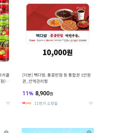
세
세
 코카콜
[더본] 빽다방, 홍콩반점 등 통합권 1만원
증정) 콜
권_잔액관리형
11
%
8,900
원
11번가 쇼킹딜
좋
좋
아
아
요
요
8