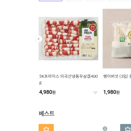
 칵테일 새우살 (대) (3
5K프라이스 미국산냉동우삼겹400
팽이버섯 (3입) 
g/팩)
g
4,980
원
1,980
원
좋
좋
아
아
요
요
베스트
1
2
상