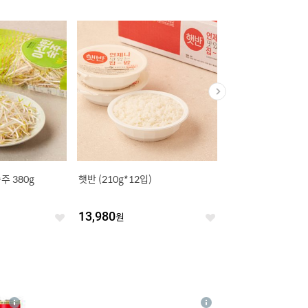
 380g
햇반 (210g*12입)
오리온 예감 치즈그라탕 
키지 랜덤발송)
13,980
원
3,580
원
좋
좋
아
아
요
요
4
상
상