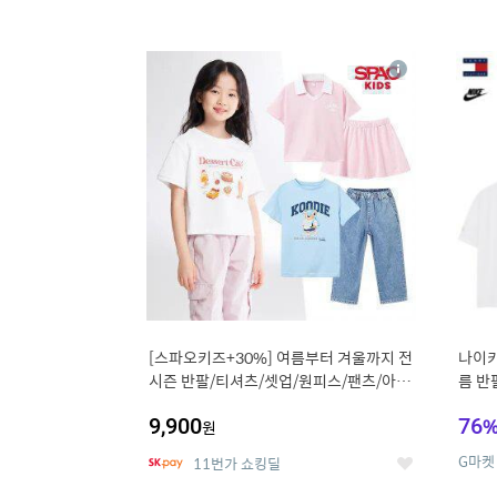
13
1
상
세
[스파오키즈+30%] 여름부터 겨울까지 전
나이키
시즌 반팔/티셔츠/셋업/원피스/팬츠/아우
름 반
트 外
9,900
76
원
G마켓
11번가 쇼킹딜
좋
아