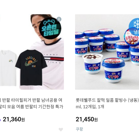
4
15
상
세
 반팔 타미힐피거 반팔 남녀공용 여
롯데웰푸드 찰떡 일품 팥빙수 (냉동),
팔티 모음 여름 반팔티 기간한정 특가
ml, 12개입, 1개
%
21,360
21,450
원
원
쿠팡
좋
아