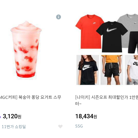
0
11
상
세
MGC커피] 복숭아 퐁당 요거트 스무
[나이키] 시즌오프 최대할인가 1만
터~
%
3,120
18,434
원
원
SSG
11번가 쇼킹딜
좋
아
요