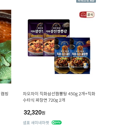
 캠핑
차오차이 직화삼선짬뽕탕 450g 2개+직화
수타식 짜장면 720g 2개
32,320
원
샘표 새미네마켓