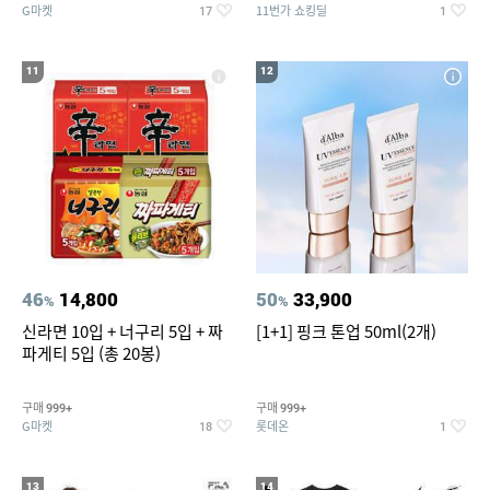
G마켓
11번가 쇼킹딜
17
1
11
12
46
14,800
50
33,900
%
%
신라면 10입 + 너구리 5입 + 짜
[1+1] 핑크 톤업 50ml(2개)
파게티 5입 (총 20봉)
구매
구매
999+
999+
G마켓
롯데온
18
1
13
14