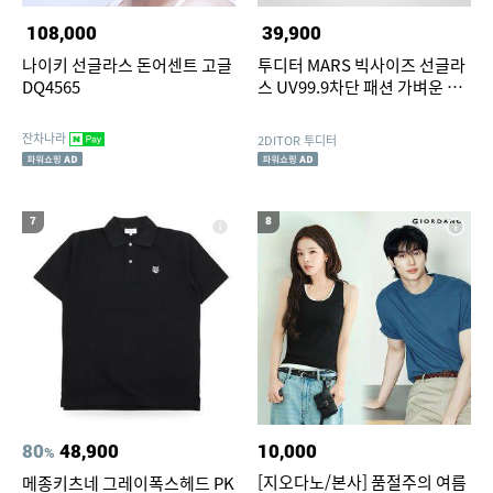
108,000
39,900
나이키 선글라스 돈어센트 고글
투디터 MARS 빅사이즈 선글라
DQ4565
스 UV99.9차단 패션 가벼운 남
자 여자 나일론렌즈
잔차나라
2DITOR 투디터
7
8
80
48,900
10,000
%
[지오다노/본사] 품절주의 여름
메종키츠네 그레이폭스헤드 PK