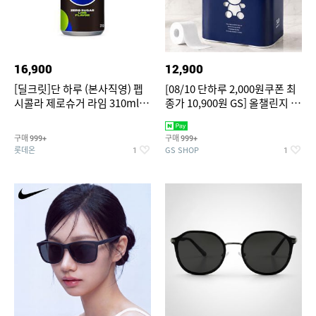
16,900
12,900
[딜크릿]단 하루 (본사직영) 펩
[08/10 단하루 2,000원쿠폰 최
시콜라 제로슈거 라임 310ml
종가 10,900원 GS] 올챌린지 더
24캔
도톰한 천연펄프 3겹 화장지 네
이비 30m 30롤 1팩
구매
구매
999+
999+
롯데온
GS SHOP
1
1