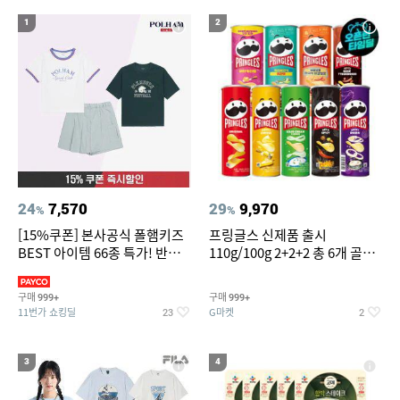
17
위닉스 공기청정기 타워 XQ600 필터
1
2
18
19
하이마트 전자렌지
버거킹
20
여자라인 댄스복롱스커트
24
7,570
29
9,970
%
%
[15%쿠폰] 본사공식 폴햄키즈
프링글스 신제품 출시
BEST 아이템 66종 특가! 반팔
110g/100g 2+2+2 총 6개 골라
티/반바지/상하세트 외~
담기
구매
구매
999+
999+
11번가 쇼킹딜
G마켓
23
2
3
4