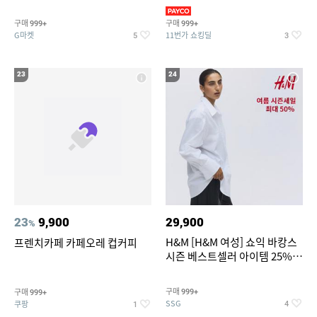
리가 쨍하게 시원한 냉면
의/팬츠 외 100종
구매
구매
999+
999+
G마켓
11번가 쇼킹딜
5
3
23
24
23
9,900
29,900
%
H&M [H&M 여성] 쇼익 바캉스
프렌치카페 카페오레 컵커피
시즌 베스트셀러 아이템 25%
할인
구매
구매
999+
999+
SSG
쿠팡
4
1