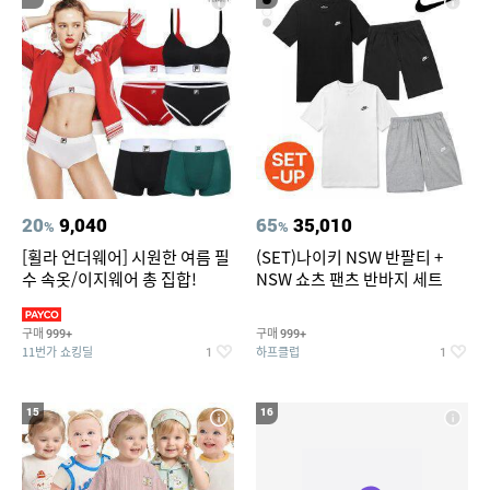
20
9,040
65
35,010
%
%
[휠라 언더웨어] 시원한 여름 필
(SET)나이키 NSW 반팔티 +
수 속옷/이지웨어 총 집합!
NSW 쇼츠 팬츠 반바지 세트
구매
구매
999+
999+
11번가 쇼킹딜
하프클럽
1
1
15
16