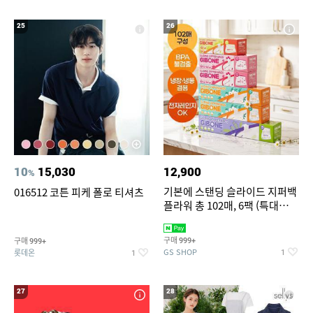
25
26
10
15,030
12,900
%
기본에 스탠딩 슬라이드 지퍼백
016512 코튼 피케 폴로 티셔츠
플라워 총 102매, 6팩 (특대
12+대30+중40+소20)
구매
구매
999+
999+
GS SHOP
롯데온
1
1
27
28