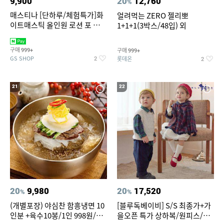
9,900
20
12,760
%
매스티나 [단하루/체험특가]화
얼려먹는 ZERO 젤리뽀
이트매스틱 올인원 로션 포 맨
1+1+1(3박스/48입) 외
150ml (정가 28,000원)
구매
구매
999+
999+
GS SHOP
롯데온
2
2
21
22
20
9,980
20
17,520
%
%
(개별포장) 야심찬 함흥냉면 10
[블루독베이비] S/S 최종가+가
인분 +육수10봉/1인 998원/머
을오픈 특가 상하복/원피스/내