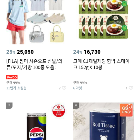
25
25,050
24
16,730
%
%
[FILA] 썸머 시즌오프 신발/의
고메 CJ제일제당 함박 스테이
류/모자/가방 100종 모음!
크 152g X 10봉
구매
구매
999+
999+
11번가 쇼킹딜
G마켓
7
1
5
6