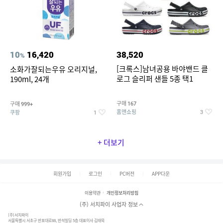
10
16,420
38,520
%
[크록스]남녀공용 바야밴드 클
소화가잘되는우유 오리지널,
로그 슬리퍼 샌들 5종 택1
190ml, 24개
구매
구매
167
999+
홈앤쇼핑
쿠팡
3
1
+ 더보기
회원가입
로그인
PC버전
APP다운
이용약관
개인정보처리방침
(주) 서치파이 사업자 정보
(주)서치파이
서울특별시 서초구 반포대로88, 반석빌딩 5층 대표이사 김태묵