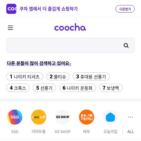
쿠차 앱에서 더 즐겁게 쇼핑하기
다운받기
다른 분들이 많이 검색하고 있어요
1
2
3
나이키 티셔츠
물티슈
휴대용 선풍기
4
5
6
7
크록스
선풍기
나이키 운동화
보냉백
8
9
10
스마트워치
틀니
성인용세발자전거중고
11
12
수향미쌀10kg특등급
현관문 롤 방충망 잠금장치
13
14
수향미쌀10kg
베트남 G7 블랙커피 2g x 200개입 +
SSG
이마트몰
GS SHOP
테무
오늘의집
ALL
15
16
갤럭시s7엣지 강화유리
머슬 암드