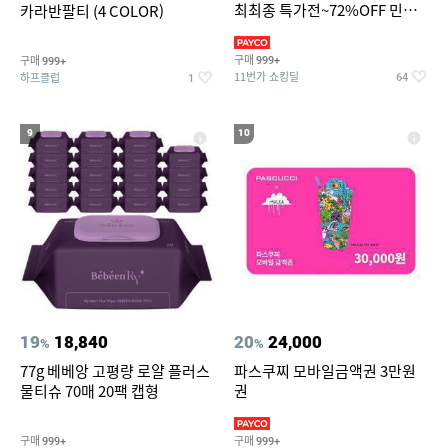
최최종 특가전~72%OFF 민소
카라반팔티 (4 COLOR)
매/반팔/반바지/린넨 외
구매
구매
999+
999+
11번가 쇼킹딜
하프클럽
64
1
9
10
19
18,840
20
24,000
%
%
77g 베베앙 고평량 로얄 플러스
파스쿠찌 모바일금액권 3만원
물티슈 70매 20팩 캡형
권
구매
구매
999+
999+