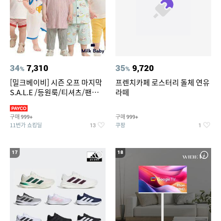
34
7,310
35
9,720
%
%
[밀크베이비] 시즌 오프 마지막
프렌치카페 로스터리 돌체 연유
S.A.L.E /등원룩/티셔츠/팬츠/
라떼
상하복/실내복/팬츠 외
구매
구매
999+
999+
11번가 쇼킹딜
쿠팡
13
1
17
18