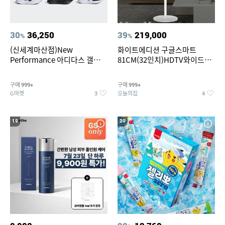
30
36,250
39
219,000
%
%
(신세계마산점)New
화이트에디션 구글스마트
Performance 아디다스 갤럭시
81CM(32인치)HDTV와이드무
런 7종 택 1
빙뷰 삼탠바이미 거치가능
구매
구매
999+
999+
G마켓
오늘의집
3
4
19
20