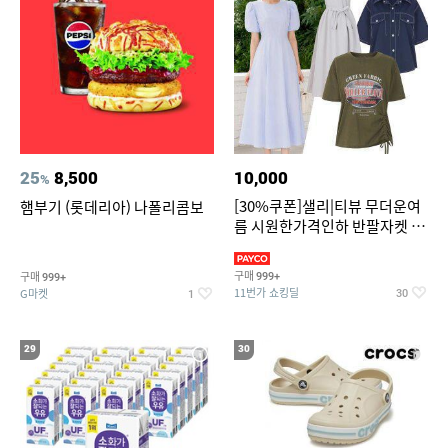
25
8,500
10,000
%
[30%쿠폰]샐리|티뷰 무더운여
햄부기 (롯데리아) 나폴리콤보
름 시원한가격인하 반팔자켓 1
만원대 100종 한정특가
구매
구매
999+
999+
11번가 쇼킹딜
G마켓
30
1
29
30