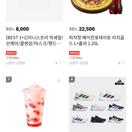
60
8,000
46
22,500
%
%
[BEST 1+1]이니스프리 빅세일!
피자헛 베이컨포테이토 리치골
선케어/클렌징/마스크/핸드크
드 L+콜라 1.25L
림/레티놀/PDRN/비타C/그린
구매
구매
999+
999+
11번가 쇼킹딜
11번가 쇼킹딜
4
8
7
8