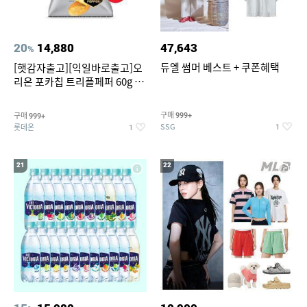
20
14,880
47,643
%
듀엘 썸머 베스트 + 쿠폰혜택
[햇감자출고][익일바로출고]오
리온 포카칩 트리플페퍼 60g 12
개
구매
구매
999+
999+
SSG
롯데온
1
1
21
22