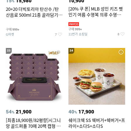
15
15,980
10,900
%
[20% 쿠 폰] MLB 성인 키즈 펫
20+20 더빅토리아 탄산수 /탄
인기 여름 수영복 의류 수영복
산음료 500ml 21종 골라담기
슈즈 베스트 제품 파격전
(총 2박스/분리배송)
구매
구매
999+
999+
11번가 쇼킹딜
G마켓
8
7
23
24
54
21,900
40
17,900
%
%
[최종18,900원/82평량]시그니
쉐이크쉑 SS 쉑버거+쉑버거+프
앙 골드퍼플 70매 20팩 캡형 아
라이+소다S+소다S