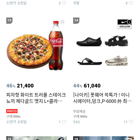
11번가 쇼킹딜
쿠팡
2
5
13
14
46
21,400
44
61,040
%
%
피자헛 화이트 트러플 스테이크
[나이키] 풋웨어 쓱특가 ! 이니
뇨끼 체다골드 엣지 L+콜라
시에이터,덩크,P-6000 外 최대
1.25L
~50% SALE
무료배송
구매
구매
999+
999+
11번가 쇼킹딜
SSG
1
11
15
16