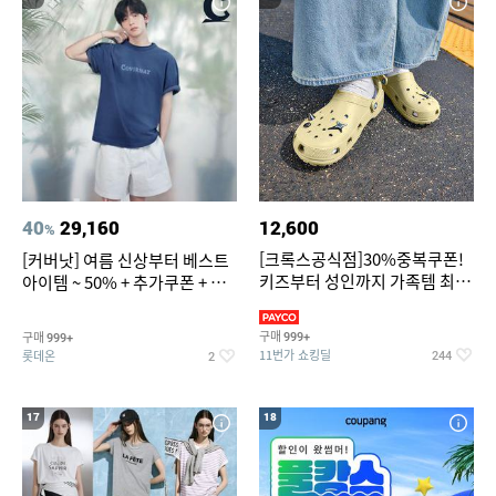
40
29,160
12,600
%
[크록스공식점]30%중복쿠폰!
[커버낫] 여름 신상부터 베스트
키즈부터 성인까지 가족템 최대
아이템 ~ 50% + 추가쿠폰 + 카
혜택가 찬스
드혜택
구매
구매
999+
999+
11번가 쇼킹딜
롯데온
244
2
17
18