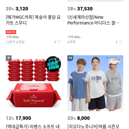
20
3,120
28
37,530
%
%
[메가MGC커피] 복숭아 퐁당 요
(신세계마산점)New
거트 스무디
Performance 아디다스 갤럭시
런 7종 택 1
구매
구매
999+
999+
11번가 쇼킹딜
G마켓
2
2
9
10
12
17,900
20
8,000
%
%
(역대급특가) 리벤스 소프트 내
[지오다노주니어]여름 시즌오