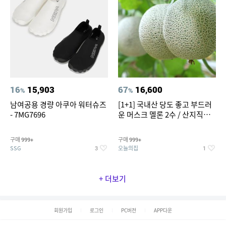
16
15,903
67
16,600
%
%
남여공용 경량 아쿠아 워터슈즈
[1+1] 국내산 당도 좋고 부드러
- 7MG7696
운 머스크 멜론 2수 / 산지직송 x
농협선별
구매
구매
999+
999+
SSG
오늘의집
3
1
+ 더보기
회원가입
로그인
PC버전
APP다운