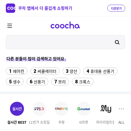
쿠차 앱에서 더 즐겁게 쇼핑하기
다운받기
다른 분들이 많이 검색하고 있어요
1
2
3
4
에어컨
써큘레이터
양산
휴대용 선풍기
5
6
7
8
생수
선풍기
쪼리
크록스
9
10
11
팔찌부자재
가정용 인형 뽑기 기계
메가박스
12
13
여자라인 댄스복
래쉬가드 티셔츠
실시간
14
15
다이소C타입 to HDMI 미러링 케이블
대나무돗자리
실시간 BEST
11번가 쇼킹딜
쿠팡
G마켓
마이리얼트립
ALL
하이
16
17
18
포켓몬 카드
뱀부3겹대나무화장지
가디건