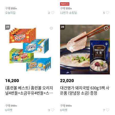
기물티슈
구매
구매
999+
999+
오늘의집
11번가 쇼킹딜
2
5
25
26
16,200
22,020
(홈런볼 베스트) 홈런볼 오리지
대건명가 돼지국밥 630g 5팩 사
널4번들+소금우유4번들+스윗
은품 (양념장 소금) 증정
커스타드4번들+옥수수 소프트
콘맛4번들
구매
구매
999+
999+
G마켓
G마켓
3
7