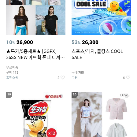
10
26,900
53
26,300
%
%
★특가/5종세트★ [GGPX]
스포츠/레저, 풀캉스 COOL
26SS NEW 아트웍 폰테 티셔츠
SALE
5종 GX262F0501TS
무료배송
구매
구매
113
785
홈앤쇼핑
쿠팡
2
6
19
20