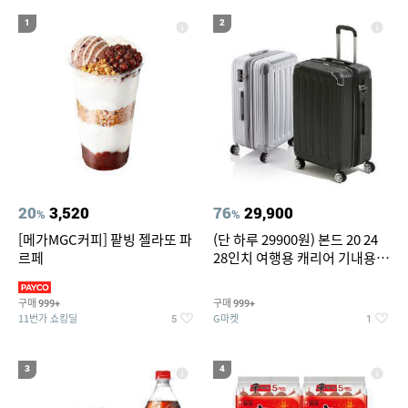
19
20
compactflash
성인용세발자전거중고
1
2
20
3,520
76
29,900
%
%
[메가MGC커피] 팥빙 젤라또 파
(단 하루 29900원) 본드 20 24
르페
28인치 여행용 캐리어 기내용
수화물용 여행가방 케리어가방
(20%쿠폰)
구매
구매
999+
999+
11번가 쇼킹딜
G마켓
5
1
3
4