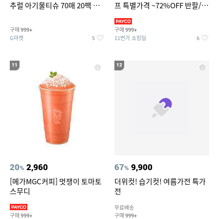
추럴 아기물티슈 70매 20팩 캡
프 특별가격 ~72%OFF 반팔/반
형 / 70gsm 고평량
바지/기능성 등
구매
구매
999+
999+
G마켓
11번가 쇼킹딜
5
6
11
12
20
2,960
67
9,900
%
%
[메가MGC커피] 멋쟁이 토마토
더위컷! 습기컷! 여름가전 특가
스무디
전
무료배송
구매
구매
999+
999+