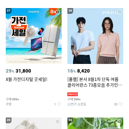
27
28
29
31,800
16
8,420
%
%
8월 가전디지털 굿세일!
[폴햄] 본사 8월1차 단독 여름
클리어런스 73종모음 추가인하
최대 83%OFF
구매
구매
999+
999+
쿠팡
11번가 쇼킹딜
1
20
29
30