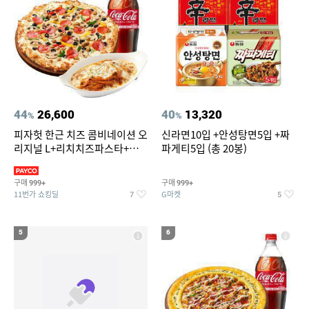
44
26,600
40
13,320
%
%
피자헛 한근 치즈 콤비네이션 오
신라면10입 +안성탕면5입 +짜
리지널 L+리치치즈파스타+콜
파게티5입 (총 20봉)
라 1.25L
구매
구매
999+
999+
11번가 쇼킹딜
G마켓
7
5
5
6