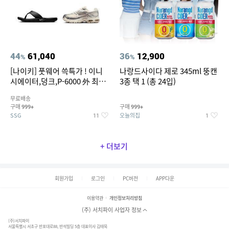
44
61,040
36
12,900
%
%
[나이키] 풋웨어 쓱특가 ! 이니
나랑드사이다 제로 345ml 뚱캔
시에이터,덩크,P-6000 外 최대
3종 택 1 (총 24입)
~50% SALE
무료배송
구매
구매
999+
999+
SSG
오늘의집
11
1
+ 더보기
회원가입
로그인
PC버전
APP다운
이용약관
개인정보처리방침
(주) 서치파이 사업자 정보
(주)서치파이
서울특별시 서초구 반포대로88, 반석빌딩 5층 대표이사 김태묵