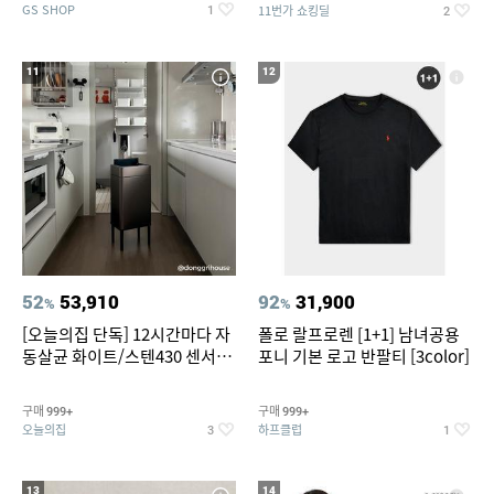
GS SHOP
11번가 쇼킹딜
1
2
11
12
52
53,910
92
31,900
%
%
[오늘의집 단독] 12시간마다 자
폴로 랄프로렌 [1+1] 남녀공용
동살균 화이트/스텐430 센서휴
포니 기본 로고 반팔티 [3color]
지통 20L/30L
구매
구매
999+
999+
오늘의집
하프클럽
3
1
13
14