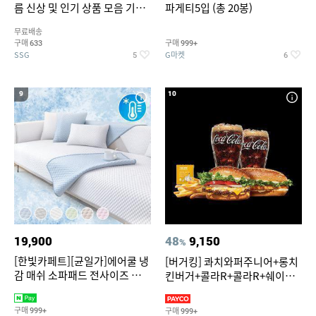
름 신상 및 인기 상품 모음 기획
파게티5입 (총 20봉)
전 최대 77% SALE
무료배송
구매
구매
633
999+
SSG
G마켓
5
6
9
10
19,900
48
9,150
%
[한빛카페트][균일가]에어쿨 냉
[버거킹] 콰치와퍼주니어+롱치
감 매쉬 소파패드 전사이즈 균일
킨버거+콜라R+콜라R+쉐이킹
가
프라이 구운갈릭
구매
구매
999+
999+