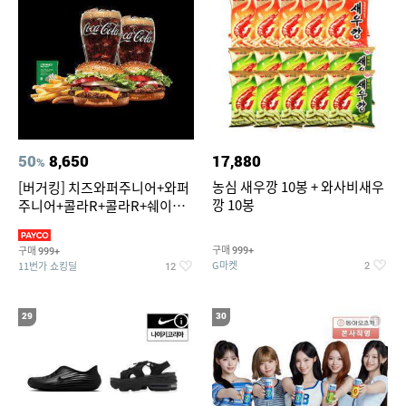
50
8,650
17,880
%
농심 새우깡 10봉 + 와사비새우
[버거킹] 치즈와퍼주니어+와퍼
깡 10봉
주니어+콜라R+콜라R+쉐이킹
프라이 스윗어니언
구매
구매
999+
999+
G마켓
11번가 쇼킹딜
2
12
29
30