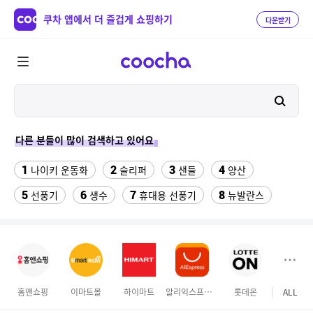
쿠차 앱에서 더 즐겁게 쇼핑하기
다운받기
다른 분들이 많이 검색하고 있어요
1
2
3
4
나이키 운동화
슬리퍼
샌들
양산
5
6
7
8
선풍기
생수
휴대용 선풍기
뉴발란스
9
10
배기 트랙 팬츠 KE3496
대나무돗자리
11
12
가정용고추건조기
댄스복상의
13
14
15
여자라인 댄스복
쥐포1kg
이상봉에디션 점퍼
홈앤쇼핑
이마트몰
하이마트
알리익스프레스
롯데온
ALL
16
17
수향미쌀10kg
발바닥저주파 마사지기