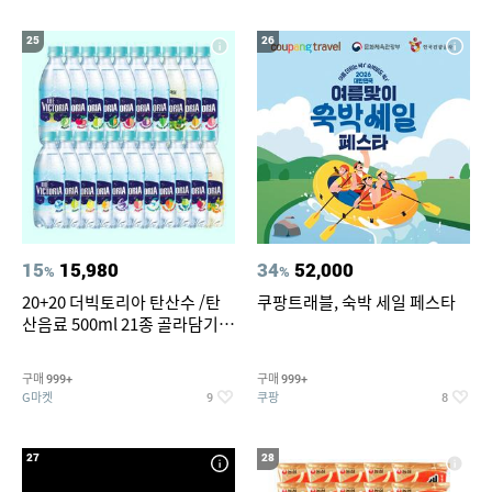
25
26
15
15,980
34
52,000
%
%
20+20 더빅토리아 탄산수 /탄
쿠팡트래블, 숙박 세일 페스타
산음료 500ml 21종 골라담기
(총 2박스/분리배송)
구매
구매
999+
999+
G마켓
쿠팡
9
8
27
28