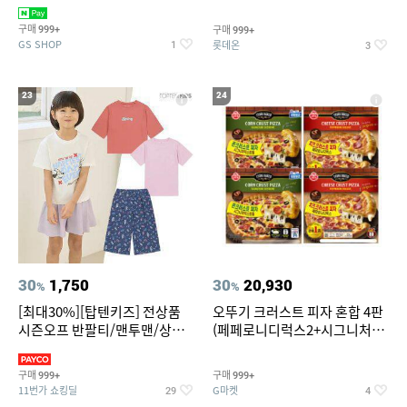
치즈 증정
크림/베리믹스/헤이즐넛초코
구매
구매
999+
999+
GS SHOP
롯데온
1
3
23
24
30
1,750
30
20,930
%
%
[최대30%][탑텐키즈] 전상품
오뚜기 크러스트 피자 혼합 4판
시즌오프 반팔티/맨투맨/상하
(페페로니디럭스2+시그니처익
복/레깅스 외 100종
스트림2)
구매
구매
999+
999+
11번가 쇼킹딜
G마켓
29
4