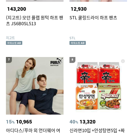
143,200
12,930
(지고트) 모던 플랩 원턱 하프 팬
STL 쿨링드라이 하프 팬츠
츠 JS6B0SL513
지고트
STL
7
8
15
10,965
40
13,320
%
%
아디다스/푸마 외 언더웨어 여
신라면10입 +안성탕면5입 +짜