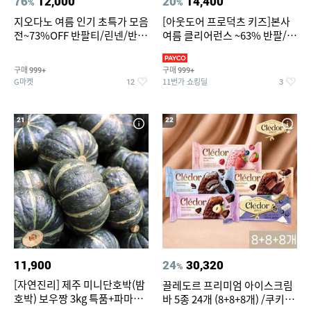
76
12,000
20
14,400
%
%
지오다노 여름 인기 초특가 모음
[아웃도어 프로덕츠 키즈]본사
전~73%OFF 반팔티/린넨/반바
여름 클리어런스 ~63% 반팔/반
지 외
바지/수영복
구매
구매
999+
999+
G마켓
11번가 쇼킹딜
12
3
21
22
11,900
24
30,320
%
[자연진리] 제주 미니단호박(밤
끌레도르 프리미엄 아이스크림
호박) 보우짱 3kg 특품+파마산
바 5종 24개 (8+8+8개) /쿠키앤