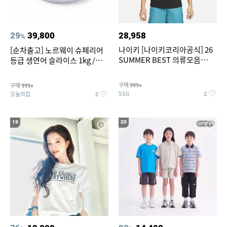
29
39,800
28,958
%
나이키 [나이키코리아공식] 26
[순차출고] 노르웨이 슈페리어
SUMMER BEST 의류모음
등급 생연어 슬라이스 1kg /
~55% SALE
500g / 300g 항공직송
구매
구매
999+
999+
SSG
오늘의집
2
2
19
20