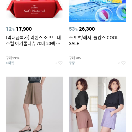
12
17,900
53
26,300
%
%
(역대급특가) 리벤스 소프트 내
스포츠/레저, 풀캉스 COOL
추럴 아기물티슈 70매 20팩 캡
SALE
형 / 70gsm 고평량
구매
구매
999+
785
G마켓
쿠팡
5
6