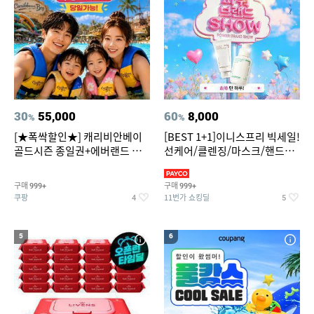
30
55,000
60
8,000
%
%
[★폭싹할인★] 캐리비안베이
[BEST 1+1]이니스프리 빅세일!
골드시즌 종일권+에버랜드 오
선케어/클렌징/마스크/핸드크
후권 대소공통
림/레티놀/PDRN/비타C/그린
구매
구매
999+
999+
쿠팡
11번가 쇼킹딜
4
5
5
6