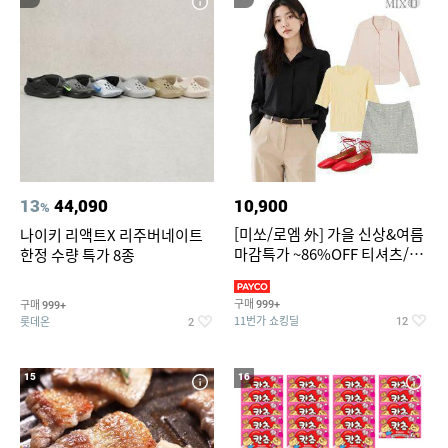
13
44,090
10,900
%
[미쏘/로엠 外] 가을 신상&여름
나이키 리액트X 리주버네이트
마감특가 ~86%OFF 티셔츠/슬
한정 수량 특가 8종
랙스/원피스/니트/블라우스
구매
구매
999+
999+
11번가 쇼킹딜
롯데온
12
2
15
16