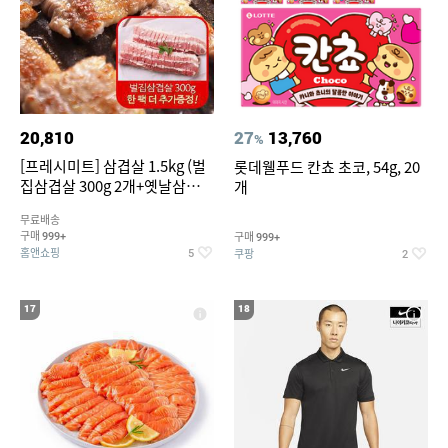
20,810
27
13,760
%
[프레시미트] 삼겹살 1.5kg (벌
롯데웰푸드 칸쵸 초코, 54g, 20
집삼겹살 300g 2개+옛날삼겹살
개
300g 2개+벌집삼겹살300g한
무료배송
팩 추가증정)
구매
구매
999+
999+
홈앤쇼핑
쿠팡
5
2
17
18