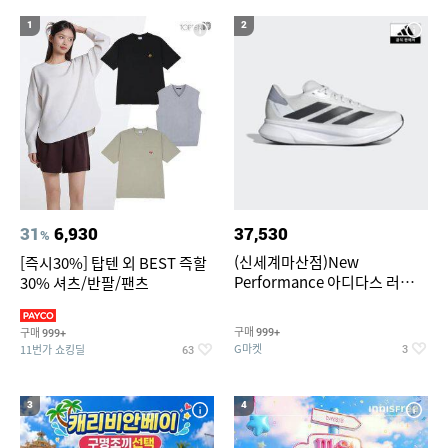
18
19
CRP-DHASL0615FGW
미니인형뽑기기계
1
2
20
뷔페용기
31
6,930
37,530
%
(신세계마산점)New
[즉시30%] 탑텐 외 BEST 즉할
Performance 아디다스 러닝화
30% 셔츠/반팔/팬츠
듀라모 SL2
구매
구매
999+
999+
G마켓
11번가 쇼킹딜
3
63
3
4