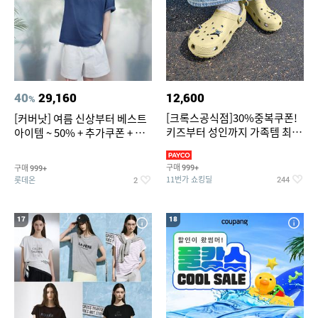
40
29,160
12,600
%
[크록스공식점]30%중복쿠폰!
[커버낫] 여름 신상부터 베스트
키즈부터 성인까지 가족템 최대
아이템 ~ 50% + 추가쿠폰 + 카
혜택가 찬스
드혜택
구매
구매
999+
999+
11번가 쇼킹딜
롯데온
244
2
17
18