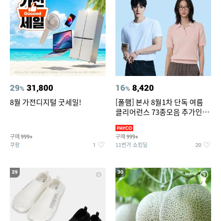
29
31,800
16
8,420
%
%
8월 가전디지털 굿세일!
[폴햄] 본사 8월1차 단독 여름
클리어런스 73종모음 추가인하
최대 83%OFF
구매
구매
999+
999+
쿠팡
11번가 쇼킹딜
1
20
29
30