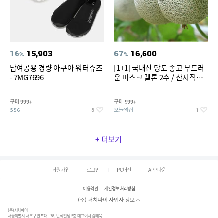
16
15,903
67
16,600
%
%
남여공용 경량 아쿠아 워터슈즈
[1+1] 국내산 당도 좋고 부드러
- 7MG7696
운 머스크 멜론 2수 / 산지직송 x
농협선별
구매
구매
999+
999+
SSG
오늘의집
3
1
+ 더보기
회원가입
로그인
PC버전
APP다운
이용약관
개인정보처리방침
(주) 서치파이 사업자 정보
(주)서치파이
서울특별시 서초구 반포대로88, 반석빌딩 5층 대표이사 김태묵