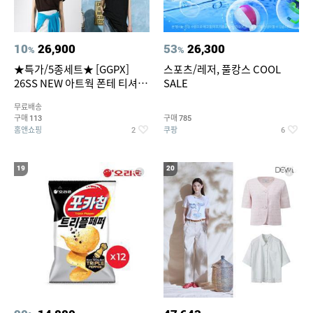
10
26,900
53
26,300
%
%
★특가/5종세트★ [GGPX]
스포츠/레저, 풀캉스 COOL
26SS NEW 아트웍 폰테 티셔츠
SALE
5종 GX262F0501TS
무료배송
구매
구매
113
785
홈앤쇼핑
쿠팡
2
6
19
20