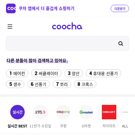
쿠차 앱에서 더 즐겁게 쇼핑하기
다운받기
다른 분들이 많이 검색하고 있어요
1
2
3
4
에어컨
써큘레이터
양산
휴대용 선풍기
5
6
7
8
생수
선풍기
쪼리
크록스
9
10
11
팔찌부자재
가정용 인형 뽑기 기계
메가박스
12
13
여자라인 댄스복
래쉬가드 티셔츠
실시간
14
15
다이소C타입 to HDMI 미러링 케이블
대나무돗자리
실시간 BEST
11번가 쇼킹딜
쿠팡
G마켓
하이마트
ALL
오늘
16
17
18
포켓몬 카드
뱀부3겹대나무화장지
가디건