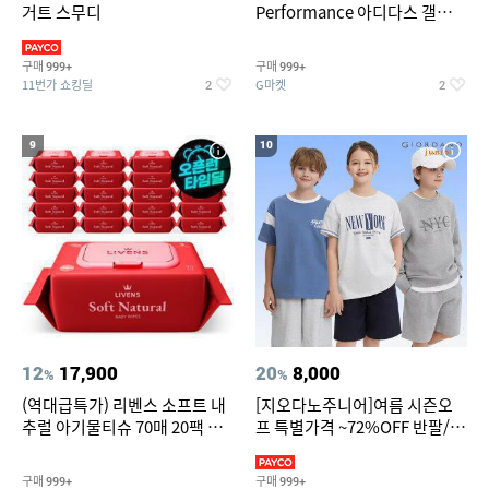
거트 스무디
Performance 아디다스 갤럭시
런 7종 택 1
구매
구매
999+
999+
11번가 쇼킹딜
G마켓
2
2
9
10
12
17,900
20
8,000
%
%
(역대급특가) 리벤스 소프트 내
[지오다노주니어]여름 시즌오
추럴 아기물티슈 70매 20팩 캡
프 특별가격 ~72%OFF 반팔/반
형 / 70gsm 고평량
바지/기능성 등
구매
구매
999+
999+