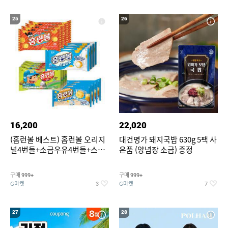
25
26
16,200
22,020
(홈런볼 베스트) 홈런볼 오리지
대건명가 돼지국밥 630g 5팩 사
널4번들+소금우유4번들+스윗
은품 (양념장 소금) 증정
커스타드4번들+옥수수 소프트
콘맛4번들
구매
구매
999+
999+
G마켓
G마켓
3
7
27
28