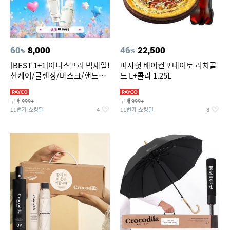
60
8,000
46
22,500
%
%
[BEST 1+1]이니스프리 빅세일!
피자헛 베이컨포테이토 리치골
선케어/클렌징/마스크/핸드크
드 L+콜라 1.25L
림/레티놀/PDRN/비타C/그린
구매
구매
999+
999+
11번가 쇼킹딜
11번가 쇼킹딜
4
8