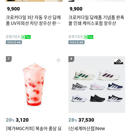
9,900
9,900
크로커다일 3단 자동 우산 답례
크로커다일 답례품 기념품 판촉
품 UV자외선 차단 장우산 판촉
물 인쇄 케이스포함 장우산
물
로켓기프트
로켓기프트
7
8
20
3,120
28
37,530
%
%
[메가MGC커피] 복숭아 퐁당 요
(신세계마산점)New