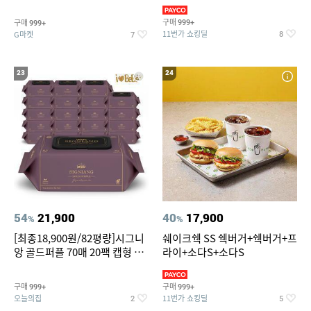
슈즈 베스트 제품 파격전
(총 2박스/분리배송)
구매
구매
999+
999+
11번가 쇼킹딜
G마켓
8
7
23
24
54
21,900
40
17,900
%
%
[최종18,900원/82평량]시그니
쉐이크쉑 SS 쉑버거+쉑버거+프
앙 골드퍼플 70매 20팩 캡형 아
라이+소다S+소다S
기물티슈
구매
구매
999+
999+
오늘의집
11번가 쇼킹딜
2
5