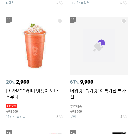
G마켓
11번가 쇼킹딜
5
6
11
12
20
2,960
67
9,900
%
%
[메가MGC커피] 멋쟁이 토마토
더위컷! 습기컷! 여름가전 특가
스무디
전
무료배송
구매
구매
999+
999+
11번가 쇼킹딜
쿠팡
2
5
13
14