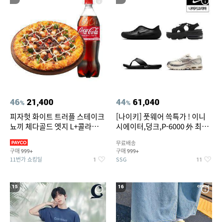
46
21,400
44
61,040
%
%
피자헛 화이트 트러플 스테이크
[나이키] 풋웨어 쓱특가 ! 이니
뇨끼 체다골드 엣지 L+콜라
시에이터,덩크,P-6000 外 최대
1.25L
~50% SALE
무료배송
구매
구매
999+
999+
11번가 쇼킹딜
SSG
1
11
15
16