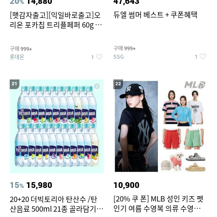
20
14,880
47,643
%
듀엘 썸머 베스트 + 쿠폰혜택
[햇감자출고][익일바로출고]오
리온 포카칩 트리플페퍼 60g 12
개
구매
구매
999+
999+
SSG
롯데온
1
1
21
22
15
15,980
10,900
%
[20% 쿠 폰] MLB 성인 키즈 펫
20+20 더빅토리아 탄산수 /탄
인기 여름 수영복 의류 수영복
산음료 500ml 21종 골라담기