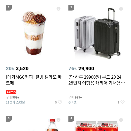
19
20
compactflash
성인용세발자전거중고
1
2
20
3,520
76
29,900
%
%
[메가MGC커피] 팥빙 젤라또 파
(단 하루 29900원) 본드 20 24
르페
28인치 여행용 캐리어 기내용
수화물용 여행가방 케리어가방
(20%쿠폰)
구매
구매
999+
999+
11번가 쇼킹딜
G마켓
5
1
3
4