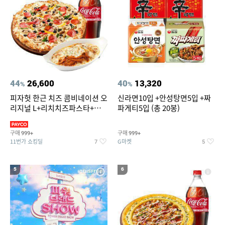
44
26,600
40
13,320
%
%
피자헛 한근 치즈 콤비네이션 오
신라면10입 +안성탕면5입 +짜
리지널 L+리치치즈파스타+콜
파게티5입 (총 20봉)
라 1.25L
구매
구매
999+
999+
11번가 쇼킹딜
G마켓
7
5
5
6