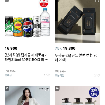
16,900
75
19,800
%
(본사직영) 펩시콜라 제로슈거
두꺼운 82g 골드 블랙 캡형 70
라임310ml 30캔(1BOX) 외 롯
매 20팩
데칠성BEST
구매
구매
999+
999+
롯데온
오늘의집
1
2
15
16