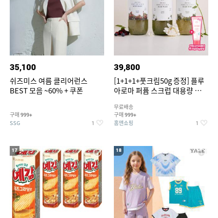
35,100
39,800
쉬즈미스 여름 클리어런스
[1+1+1+풋크림50g 증정] 플루
BEST 모음 ~60% + 쿠폰
아로마 퍼퓸 스크럽 대용량 바디
워시 1000ml
무료배송
구매
구매
999+
999+
SSG
홈앤쇼핑
1
1
17
18