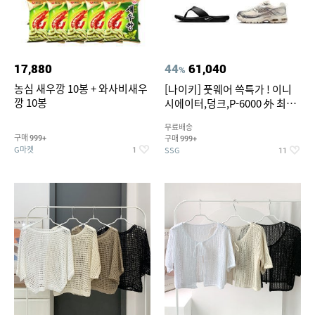
17,880
44
61,040
%
농심 새우깡 10봉 + 와사비새우
[나이키] 풋웨어 쓱특가 ! 이니
깡 10봉
시에이터,덩크,P-6000 外 최대
~50% SALE
무료배송
구매
구매
999+
999+
G마켓
SSG
1
11