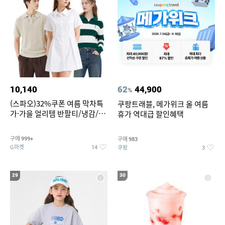
10,140
62
44,900
%
(스파오)32%쿠폰 여름 막차특
쿠팡트래블, 메가위크 올 여름
가·가을 얼리템 반팔티/냉감/반
휴가 역대급 할인혜택
바지/린넨/맨투맨/슬랙스/가디
건 외 ~74%OFF
구매
구매
999+
983
G마켓
쿠팡
14
3
29
30