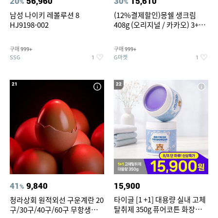
20
56,960
30
15,610
%
%
남성 나이키 레볼루션 8
(12%결제할인)몽쉘 생크림
HJ9198-002
408g (오리지널 / 카카오) 3+1
개
구매
구매
999+
999+
SSG
G마켓
1
1
21
22
41
9,840
15,900
%
타이글 [1 +1] 대용량 실내 고체
청라상회 원적외선 구운계란 20
탈취제 350g 퓨어코튼 화장실
구/30구/40구/60구 무항생제