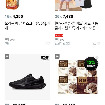
16
4,250
26
7,430
%
%
오리온 예감 치즈그라탕, 64g, 4
[예일x볼컴x하버드] 키즈 여름
개
클리어런스 특 가 / 키즈 여름 수
영복 반팔티 반바지 스
구매
구매
999+
999+
쿠팡
11번가 쇼킹딜
1
12
19
20