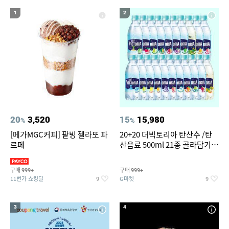
16
17
카렌스2 실내등세트 led
종가북부식포기김치
1
2
18
19
20
미니 탁상용 선풍기
치킨
에어컨
20
3,520
15
15,980
%
%
[메가MGC커피] 팥빙 젤라또 파
20+20 더빅토리아 탄산수 /탄
르페
산음료 500ml 21종 골라담기
(총 2박스/분리배송)
구매
구매
999+
999+
11번가 쇼킹딜
G마켓
9
9
3
4