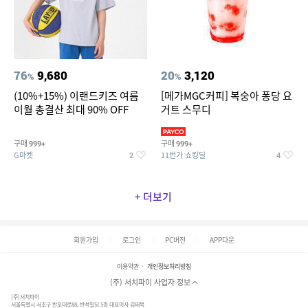
76
9,680
20
3,120
%
%
(10%+15%) 이랜드키즈 여름
[메가MGC커피] 복숭아 퐁당 요
이월 총결산 최대 90% OFF
거트 스무디
구매
구매
999+
999+
G마켓
11번가 쇼킹딜
2
4
+ 더보기
회원가입
로그인
PC버전
APP다운
이용약관
개인정보처리방침
(주) 서치파이 사업자 정보
(주)서치파이
서울특별시 서초구 반포대로88, 반석빌딩 5층 대표이사 김태묵