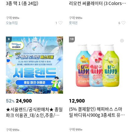
3종 택 1 (총 24입)
리모컨 써큘레이터 (3 Colors
택1)
구매
구매
999+
999+
오늘의집
롯데온
1
6
9
10
52
24,900
12,900
%
(5% 결제할인) 해피바스 스마
★서울랜드/공식판매처★ 종일
일 바디워시900g 3종세트 유
파크 이용권_대/소인,주중/주
자/체리/자몽
말 공통
구매
구매
999+
999+