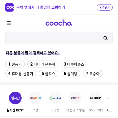
쿠차 앱에서 더 즐겁게 쇼핑하기
다운받기
다른 분들이 많이 검색하고 있어요
1
2
3
선풍기
나이키 운동화
아쿠아슈즈
4
5
6
7
휴대용 선풍기
물티슈
삼계탕
복숭아
8
9
이동식 에어컨
여성 댄스복
10
11
한일전기이동식에어컨
크로커다일 레이디
실시간
12
13
달바 세럼 160
현관문 롤 방충망 잠금장치
실시간 BEST
쿠팡
G마켓
11번가 쇼킹딜
GS SHOP
ALL
SS
14
15
여성실내수영복
워터월드