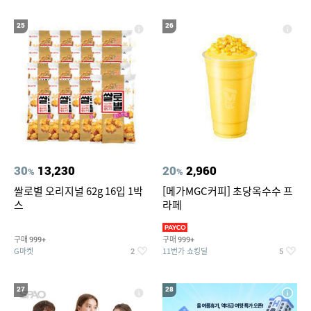
25
26
30
13,230
20
2,960
%
%
쌀로별 오리지널 62g 16입 1박
[메가MGC커피] 초당옥수수 프
스
라페
구매
구매
999+
999+
G마켓
11번가 쇼킹딜
2
5
27
28