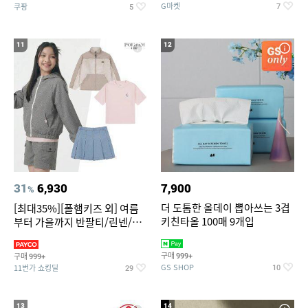
G마켓
쿠팡
7
5
11
12
31
6,930
7,900
%
더 도톰한 올데이 뽑아쓰는 3겹
[최대35%][폴햄키즈 외] 여름
키친타올 100매 9개입
부터 가을까지 반팔티/린넨/맨
투맨/가디건/팬츠 외 100종
구매
구매
999+
999+
GS SHOP
11번가 쇼킹딜
10
29
13
14