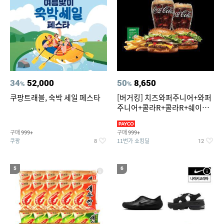
34
52,000
50
8,650
%
%
쿠팡트래블, 숙박 세일 페스타
[버거킹] 치즈와퍼주니어+와퍼
주니어+콜라R+콜라R+쉐이킹
프라이 스윗어니언
구매
구매
999+
999+
쿠팡
11번가 쇼킹딜
8
12
5
6