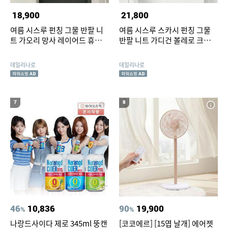
18,900
21,800
여름 시스루 펀칭 그물 반팔 니
여름 시스루 스카시 펀칭 그물
트 가오리 망사 레이어드 휴양지
반팔 니트 가디건 볼레로 크롭
룩 크로셰
망사 휴양지룩
데일리나로
데일리나로
7
8
46
10,836
90
19,900
%
%
나랑드사이다 제로 345ml 뚱캔
[코코에르] [15엽 날개] 에어젯