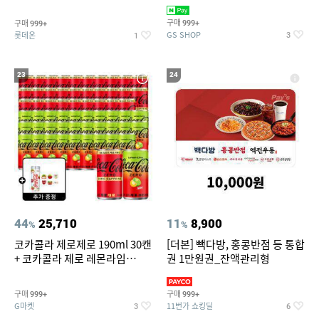
집안 실내 담배 냄새 제거
맥반석계란 HACCP 햇썹 인증
구매
구매
999+
999+
GS SHOP
롯데온
3
1
23
24
44
25,710
11
8,900
%
%
코카콜라 제로제로 190ml 30캔
[더본] 빽다방, 홍콩반점 등 통합
+ 코카콜라 제로 레몬라임
권 1만원권_잔액관리형
190ml 30캔 + (증정) 콜드컵+스
티커 세트
구매
구매
999+
999+
G마켓
11번가 쇼킹딜
3
6