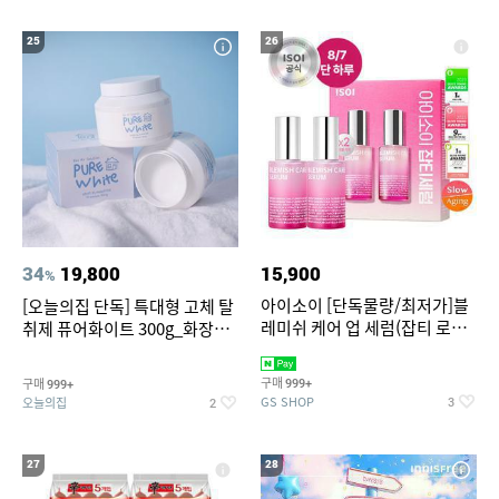
25
26
34
19,800
15,900
%
아이소이 [단독물량/최저가]블
[오늘의집 단독] 특대형 고체 탈
레미쉬 케어 업 세럼(잡티 로즈
취제 퓨어화이트 300g_화장실
세럼) 20ml 더블기획 (사용기한
탈취제 담배냄새제거 거실탈취
2027-04-24)
구매
구매
999+
999+
GS SHOP
오늘의집
3
2
27
28