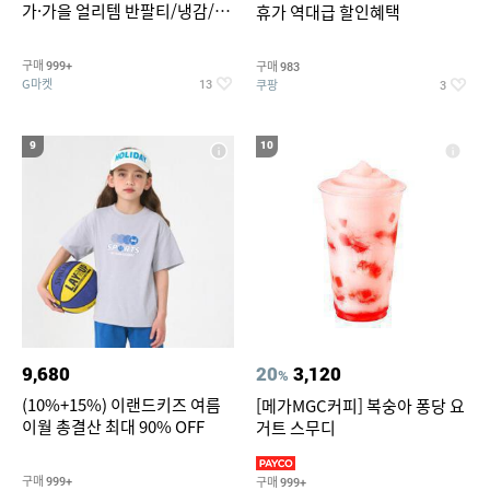
가·가을 얼리템 반팔티/냉감/반
휴가 역대급 할인혜택
바지/린넨/맨투맨/슬랙스/가디
건 외 ~74%OFF
구매
구매
999+
983
G마켓
쿠팡
13
3
9
10
9,680
20
3,120
%
(10%+15%) 이랜드키즈 여름
[메가MGC커피] 복숭아 퐁당 요
이월 총결산 최대 90% OFF
거트 스무디
구매
구매
999+
999+