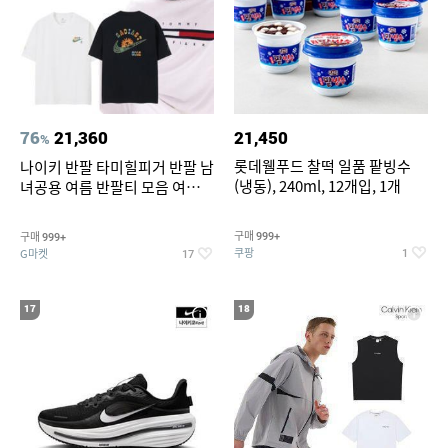
76
21,360
21,450
%
롯데웰푸드 찰떡 일품 팥빙수
나이키 반팔 타미힐피거 반팔 남
(냉동), 240ml, 12개입, 1개
녀공용 여름 반팔티 모음 여름
반팔티 기간한정 특가
구매
구매
999+
999+
쿠팡
G마켓
1
17
17
18