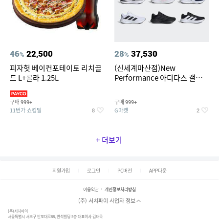
46
22,500
28
37,530
%
%
피자헛 베이컨포테이토 리치골
(신세계마산점)New
드 L+콜라 1.25L
Performance 아디다스 갤럭시
런 7종 택 1
구매
구매
999+
999+
11번가 쇼킹딜
G마켓
8
2
+ 더보기
회원가입
로그인
PC버전
APP다운
이용약관
개인정보처리방침
(주) 서치파이 사업자 정보
(주)서치파이
서울특별시 서초구 반포대로88, 반석빌딩 5층 대표이사 김태묵