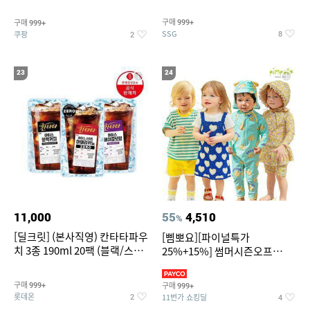
~
구매
구매
999+
999+
SSG
쿠팡
8
2
23
24
11,000
55
4,510
%
[딜크릿] (본사직영) 칸타타파우
[삠뽀요][파이널특가
치 3종 190ml 20팩 (블랙/스위
25%+15%] 썸머시즌오프
트아메리카노/헤이즐넛)
3,390원~/상하복/래쉬가드/수
영복/티셔츠/
구매
구매
999+
999+
롯데온
11번가 쇼킹딜
2
4