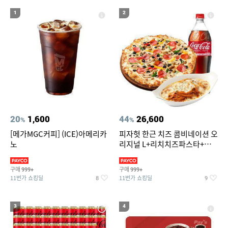
19
에스티로더 더블 웨어 파운데이션 30ml(SPF10)
1
2
20
워터파크
20
1,600
44
26,600
%
%
[메가MGC커피] (ICE)아메리카
피자헛 한근 치즈 콤비네이션 오
노
리지널 L+리치치즈파스타+콜
라 1.25L
구매
구매
999+
999+
11번가 쇼킹딜
11번가 쇼킹딜
8
9
3
4