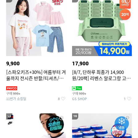
9,900
17,900
[스파오키즈+30%] 여름부터 겨
[8/7, 단하루 최종가 14,900
울까지 전시즌 반팔/티셔츠/셋
원/20팩] 리벤스 알로그랑 고평
업/원피스/팬츠/아우트 外
량 물티슈 70매x20팩
구매
구매
999+
999+
11번가 쇼킹딜
GS SHOP
8
1
15
16