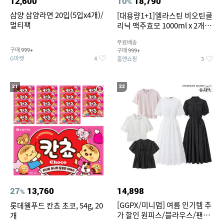
12,600
10
18,790
%
삼양 삼양라면 20입(5입x4개)/
[대용량1+1]엘라스틴 비오틴클
멀티팩
리닉 맥주효모 1000ml x 2개
(샴푸/컨디셔너 택1)
무료배송
구매
구매
999+
999+
G마켓
홈앤쇼핑
4
3
21
22
27
13,760
14,898
%
[GGPX/미니멈] 여름 인기템 추
롯데웰푸드 칸쵸 초코, 54g, 20
가 할인 원피스/블라우스/팬츠
개