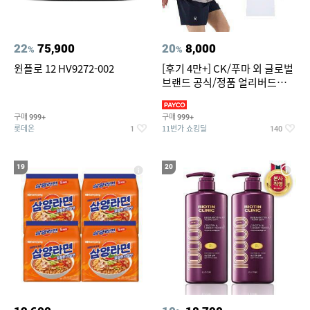
22
75,900
20
8,000
%
%
윈플로 12 HV9272-002
[후기 4만+] CK/푸마 외 글로벌
브랜드 공식/정품 얼리버드
~94%
구매
구매
999+
999+
롯데온
11번가 쇼킹딜
1
140
19
20