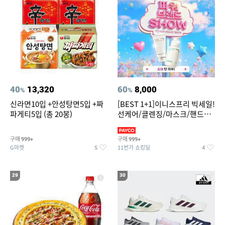
40
13,320
60
8,000
%
%
신라면10입 +안성탕면5입 +짜
[BEST 1+1]이니스프리 빅세일!
파게티5입 (총 20봉)
선케어/클렌징/마스크/핸드크
림/레티놀/PDRN/비타C/그린
구매
구매
999+
999+
G마켓
11번가 쇼킹딜
5
4
29
30