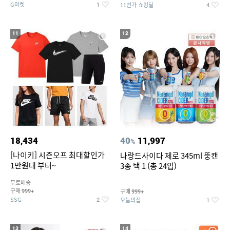
G마켓
11번가 쇼킹딜
1
4
11
12
18,434
40
11,997
%
[나이키] 시즌오프 최대할인가
나랑드사이다 제로 345ml 뚱캔
1만원대 부터~
3종 택 1 (총 24입)
무료배송
구매
구매
999+
999+
SSG
오늘의집
2
1
13
14