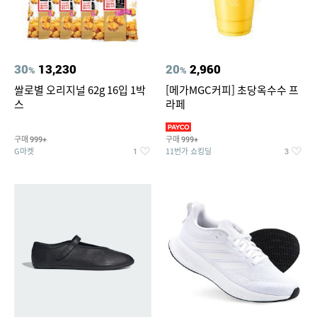
30
13,230
20
2,960
%
%
쌀로별 오리지널 62g 16입 1박
[메가MGC커피] 초당옥수수 프
스
라페
구매
구매
999+
999+
G마켓
11번가 쇼킹딜
1
3