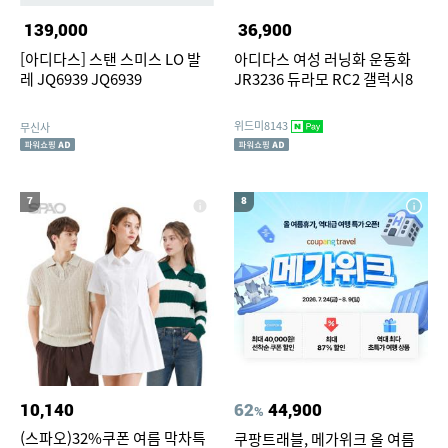
139,000
36,900
[아디다스] 스탠 스미스 LO 발
아디다스 여성 러닝화 운동화
레 JQ6939 JQ6939
JR3236 듀라모 RC2 갤럭시8
위드미8143
무신사
7
8
10,140
62
44,900
%
(스파오)32%쿠폰 여름 막차특
쿠팡트래블, 메가위크 올 여름