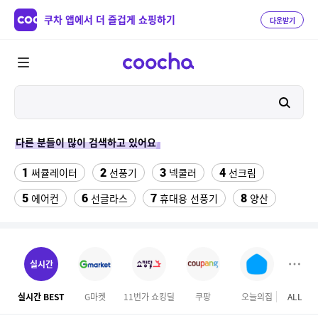
쿠차 앱에서 더 즐겁게 쇼핑하기
다운받기
다른 분들이 많이 검색하고 있어요
1
2
3
4
써큘레이터
선풍기
넥쿨러
선크림
5
6
7
8
에어컨
선글라스
휴대용 선풍기
양산
9
10
역시즌
수향미쌀10kg특등급
11
12
13
실외기없는 에어컨
아쿠아슈즈
라인댄스옷
실시간
14
15
나이키 운동화
대나무돗자리
실시간 BEST
G마켓
11번가 쇼킹딜
쿠팡
오늘의집
ALL
이마
16
17
18
미니인형뽑기기계
메가커피
차량햇빛가리개