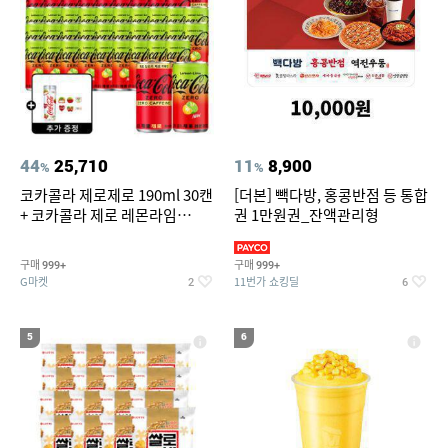
44
25,710
11
8,900
%
%
코카콜라 제로제로 190ml 30캔
[더본] 빽다방, 홍콩반점 등 통합
+ 코카콜라 제로 레몬라임
권 1만원권_잔액관리형
190ml 30캔 + (증정) 콜드컵+스
티커 세트
구매
구매
999+
999+
G마켓
11번가 쇼킹딜
2
6
5
6