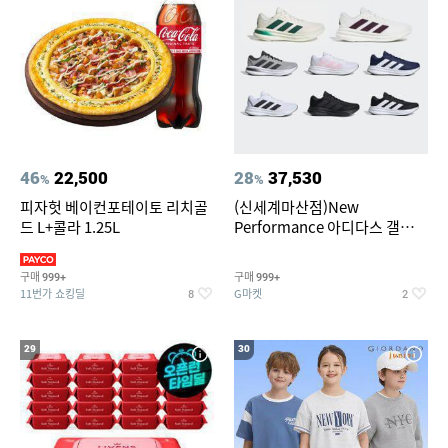
46
22,500
28
37,530
%
%
피자헛 베이컨포테이토 리치골
(신세계마산점)New
드 L+콜라 1.25L
Performance 아디다스 갤럭시
런 7종 택 1
구매
구매
999+
999+
11번가 쇼킹딜
G마켓
8
2
29
30