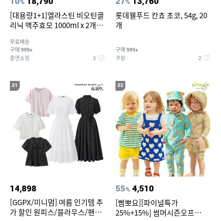
10
18,790
27
13,760
%
%
[대용량1+1]엘라스틴 비오틴클
롯데웰푸드 칸쵸 초코, 54g, 20
리닉 맥주효모 1000ml x 2개
개
(샴푸/컨디셔너 택1)
무료배송
구매
구매
999+
999+
홈앤쇼핑
쿠팡
3
2
21
22
14,898
55
4,510
%
[GGPX/미니멈] 여름 인기템 추
[삠뽀요][파이널특가
가 할인 원피스/블라우스/팬츠
25%+15%] 썸머시즌오프