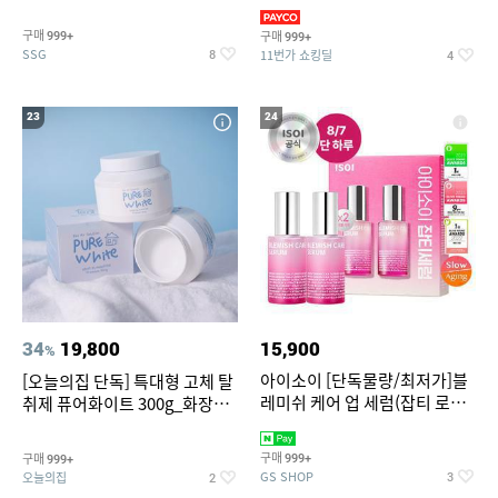
~
3,390원~/상하복/래쉬가드/수
영복/티셔츠/
구매
구매
999+
999+
SSG
11번가 쇼킹딜
8
4
23
24
34
19,800
15,900
%
아이소이 [단독물량/최저가]블
[오늘의집 단독] 특대형 고체 탈
레미쉬 케어 업 세럼(잡티 로즈
취제 퓨어화이트 300g_화장실
세럼) 20ml 더블기획 (사용기한
탈취제 담배냄새제거 거실탈취
2027-04-24)
구매
구매
999+
999+
GS SHOP
오늘의집
3
2