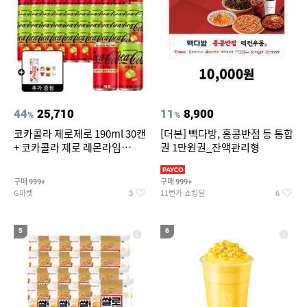
44
25,710
11
8,900
%
%
코카콜라 제로제로 190ml 30캔
[더본] 빽다방, 홍콩반점 등 통합
+ 코카콜라 제로 레몬라임
권 1만원권_잔액관리형
190ml 30캔 + (증정) 콜드컵+스
티커 세트
구매
구매
999+
999+
G마켓
11번가 쇼킹딜
3
6
5
6