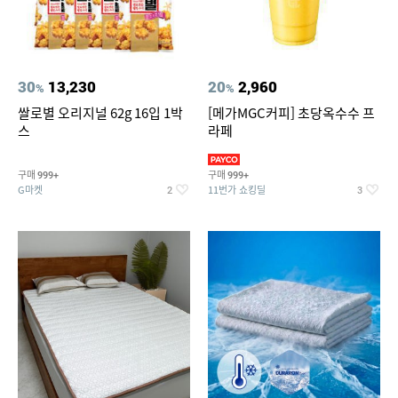
30
13,230
20
2,960
%
%
쌀로별 오리지널 62g 16입 1박
[메가MGC커피] 초당옥수수 프
스
라페
구매
구매
999+
999+
G마켓
11번가 쇼킹딜
2
3