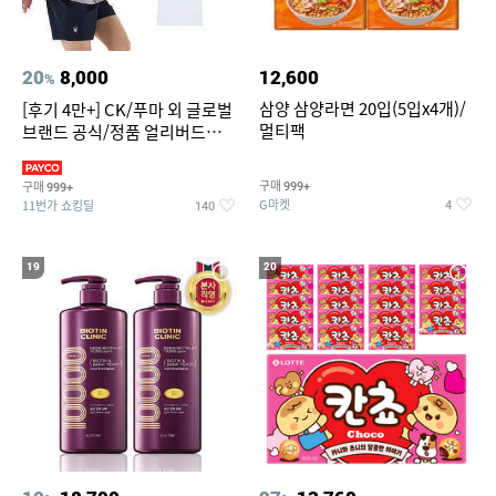
20
8,000
12,600
%
삼양 삼양라면 20입(5입x4개)/
[후기 4만+] CK/푸마 외 글로벌
멀티팩
브랜드 공식/정품 얼리버드
~94%
구매
구매
999+
999+
G마켓
11번가 쇼킹딜
4
140
19
20