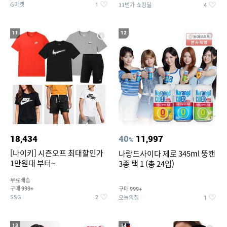
G마켓
11번가 쇼킹딜
1
4
11
12
18,434
40
11,997
%
[나이키] 시즌오프 최대할인가
나랑드사이다 제로 345ml 뚱캔
1만원대 부터~
3종 택 1 (총 24입)
무료배송
구매
구매
999+
999+
SSG
오늘의집
2
1
13
14