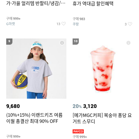
가·가을 얼리템 반팔티/냉감/반
휴가 역대급 할인혜택
바지/린넨/맨투맨/슬랙스/가디
건 외 ~74%OFF
구매
구매
999+
983
G마켓
쿠팡
13
3
9
10
9,680
20
3,120
%
(10%+15%) 이랜드키즈 여름
[메가MGC커피] 복숭아 퐁당 요
이월 총결산 최대 90% OFF
거트 스무디
구매
구매
999+
999+