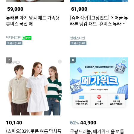
59,000
61,900
듀라론 아기 냉감 패드 가족용
[슈퍼적립][고정밴드] 에어쿨 듀
휴비스 국산 매
라론 냉감 패드_휴비스 듀라론
정품_[리뷰포인트최대2500추
가]
닥터님프만
헬렌스타인
7
8
10,140
62
44,900
%
(스파오)32%쿠폰 여름 막차특
쿠팡트래블, 메가위크 올 여름