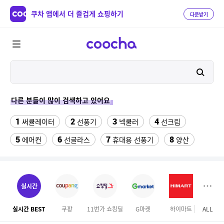
쿠차 앱에서 더 즐겁게 쇼핑하기
다운받기
다른 분들이 많이 검색하고 있어요
1
2
3
4
써큘레이터
선풍기
넥쿨러
선크림
5
6
7
8
에어컨
선글라스
휴대용 선풍기
양산
9
10
11
치약
수향미쌀10kg특등급
역시즌
12
13
14
닭다리살 1kg
실외기없는 에어컨
여성댄스복
실시간
15
16
17
팔찌부자재
여자라인 댄스복
나이키 운동화
실시간 BEST
쿠팡
11번가 쇼킹딜
G마켓
하이마트
ALL
테
18
19
20
대나무돗자리
라인댄스옷
compactflash