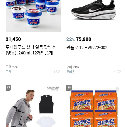
21,450
22
75,900
%
롯데웰푸드 찰떡 일품 팥빙수
윈플로 12 HV9272-002
(냉동), 240ml, 12개입, 1개
구매
구매
999+
999+
쿠팡
롯데온
1
1
17
18