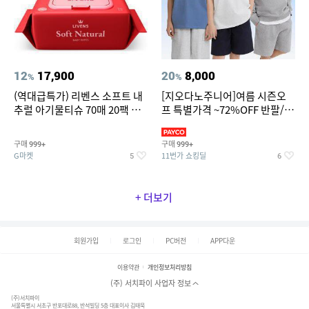
12
17,900
20
8,000
%
%
(역대급특가) 리벤스 소프트 내
[지오다노주니어]여름 시즌오
추럴 아기물티슈 70매 20팩 캡
프 특별가격 ~72%OFF 반팔/반
형 / 70gsm 고평량
바지/기능성 등
구매
구매
999+
999+
G마켓
11번가 쇼킹딜
5
6
+ 더보기
회원가입
로그인
PC버전
APP다운
이용약관
개인정보처리방침
(주) 서치파이 사업자 정보
(주)서치파이
서울특별시 서초구 반포대로88, 반석빌딩 5층 대표이사 김태묵