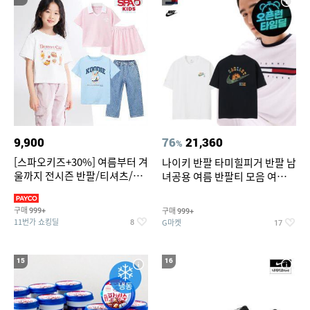
9,900
76
21,360
%
[스파오키즈+30%] 여름부터 겨
나이키 반팔 타미힐피거 반팔 남
울까지 전시즌 반팔/티셔츠/셋
녀공용 여름 반팔티 모음 여름
업/원피스/팬츠/아우트 外
반팔티 기간한정 특가
구매
구매
999+
999+
11번가 쇼킹딜
G마켓
8
17
15
16