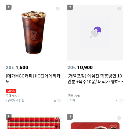
1
2
20
1,600
20
10,900
%
%
[메가MGC커피] (ICE)아메리카
(개별포장) 야심찬 함흥냉면 10
노
인분 +육수10봉/ 머리가 쨍하게
시원한 냉면
구매
구매
999+
999+
11번가 쇼킹딜
G마켓
8
4
3
4