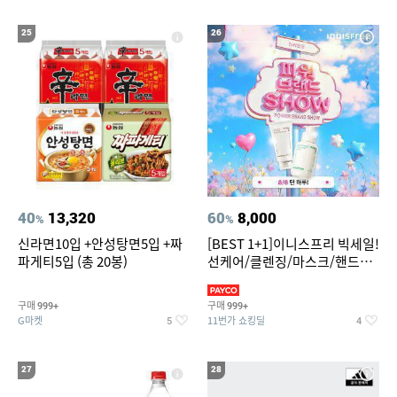
25
26
40
13,320
60
8,000
%
%
신라면10입 +안성탕면5입 +짜
[BEST 1+1]이니스프리 빅세일!
파게티5입 (총 20봉)
선케어/클렌징/마스크/핸드크
림/레티놀/PDRN/비타C/그린
구매
구매
999+
999+
G마켓
11번가 쇼킹딜
5
4
27
28