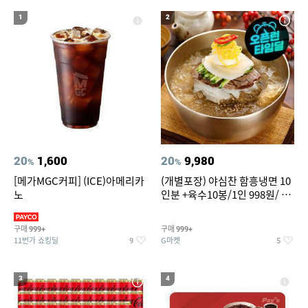
20
성인용세발자전거중고
1
2
20
1,600
20
9,980
%
%
[메가MGC커피] (ICE)아메리카
(개별포장) 야심찬 함흥냉면 10
노
인분 +육수10봉/1인 998원/ 머
리가 쨍하게 시원한 냉면
구매
구매
999+
999+
11번가 쇼킹딜
G마켓
9
5
3
4