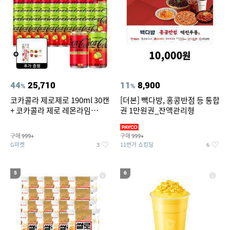
44
25,710
11
8,900
%
%
코카콜라 제로제로 190ml 30캔
[더본] 빽다방, 홍콩반점 등 통합
+ 코카콜라 제로 레몬라임
권 1만원권_잔액관리형
190ml 30캔 + (증정) 콜드컵+스
티커 세트
구매
구매
999+
999+
G마켓
11번가 쇼킹딜
3
6
5
6