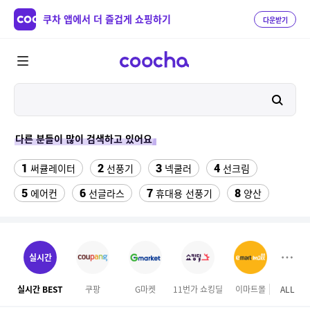
쿠차 앱에서 더 즐겁게 쇼핑하기
다운받기
다른 분들이 많이 검색하고 있어요
1
2
3
4
써큘레이터
선풍기
넥쿨러
선크림
5
6
7
8
에어컨
선글라스
휴대용 선풍기
양산
9
10
11
치약
여성댄스복
가정용 인형뽑기기계
12
13
팔찌부자재
여자라인 댄스복
실시간
14
15
16
롯데월드 자유이용권
라인댄스옷
엄마옷
실시간 BEST
쿠팡
G마켓
11번가 쇼킹딜
이마트몰
ALL
오늘
17
18
19
엘칸토
kfc
슬리퍼