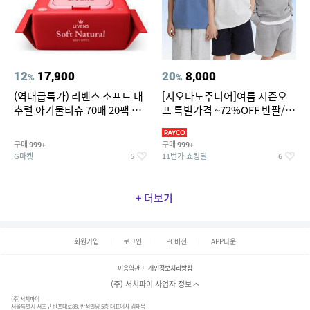
12
17,900
20
8,000
%
%
(역대급특가) 리벤스 소프트 내
[지오다노주니어]여름 시즌오
추럴 아기물티슈 70매 20팩 캡
프 특별가격 ~72%OFF 반팔/반
형 / 70gsm 고평량
바지/기능성 등
구매
구매
999+
999+
G마켓
11번가 쇼킹딜
5
6
+ 더보기
회원가입
로그인
PC버전
APP다운
이용약관
개인정보처리방침
(주) 서치파이 사업자 정보
(주)서치파이
서울특별시 서초구 반포대로88, 반석빌딩 5층 대표이사 김태묵