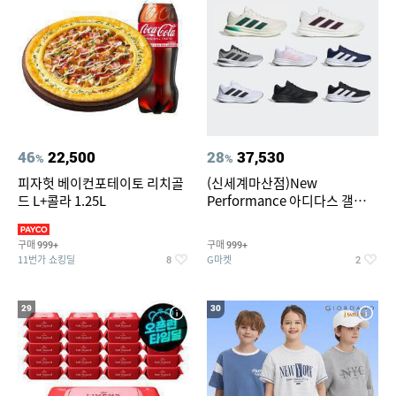
46
22,500
28
37,530
%
%
피자헛 베이컨포테이토 리치골
(신세계마산점)New
드 L+콜라 1.25L
Performance 아디다스 갤럭시
런 7종 택 1
구매
구매
999+
999+
11번가 쇼킹딜
G마켓
8
2
29
30