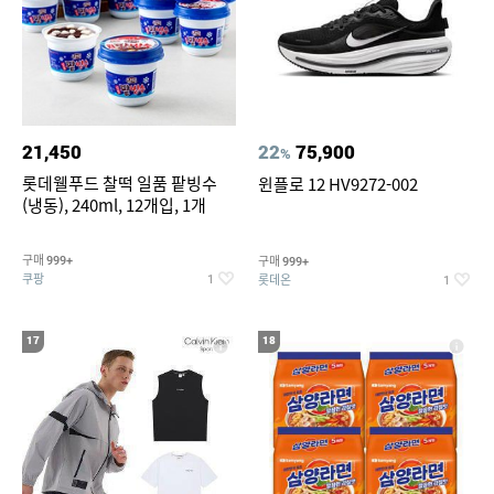
21,450
22
75,900
%
롯데웰푸드 찰떡 일품 팥빙수
윈플로 12 HV9272-002
(냉동), 240ml, 12개입, 1개
구매
구매
999+
999+
쿠팡
롯데온
1
1
17
18