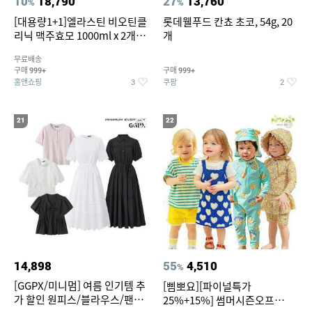
10
18,790
27
13,760
%
%
[대용량1+1]엘라스틴 비오틴클
롯데웰푸드 칸쵸 초코, 54g, 20
리닉 맥주효모 1000ml x 2개
개
(샴푸/컨디셔너 택1)
무료배송
구매
구매
999+
999+
홈앤쇼핑
쿠팡
3
2
21
22
14,898
55
4,510
%
[GGPX/미니멈] 여름 인기템 추
[삠뽀요][파이널특가
가 할인 원피스/블라우스/팬츠
25%+15%] 썸머시즌오프