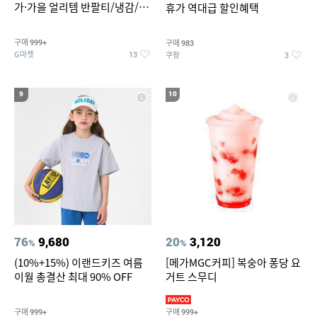
가·가을 얼리템 반팔티/냉감/반
휴가 역대급 할인혜택
바지/린넨/맨투맨/슬랙스/가디
건 외 ~74%OFF
구매
구매
999+
983
G마켓
쿠팡
13
3
9
10
76
9,680
20
3,120
%
%
(10%+15%) 이랜드키즈 여름
[메가MGC커피] 복숭아 퐁당 요
이월 총결산 최대 90% OFF
거트 스무디
구매
구매
999+
999+