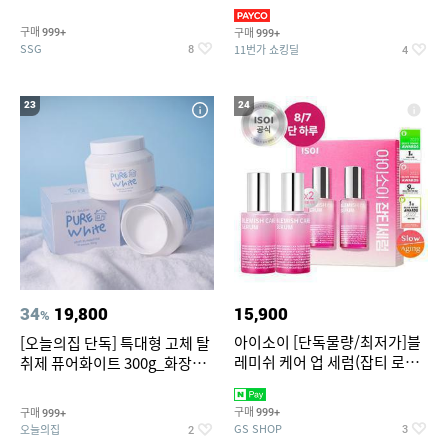
~
3,390원~/상하복/래쉬가드/수
영복/티셔츠/
구매
구매
999+
999+
SSG
11번가 쇼킹딜
8
4
23
24
34
19,800
15,900
%
아이소이 [단독물량/최저가]블
[오늘의집 단독] 특대형 고체 탈
레미쉬 케어 업 세럼(잡티 로즈
취제 퓨어화이트 300g_화장실
세럼) 20ml 더블기획 (사용기한
탈취제 담배냄새제거 거실탈취
2027-04-24)
구매
구매
999+
999+
GS SHOP
오늘의집
3
2