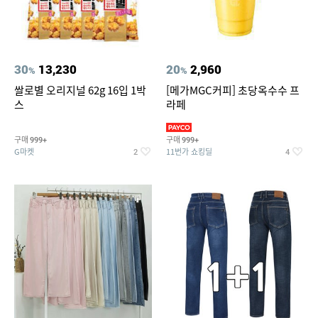
30
13,230
20
2,960
%
%
쌀로별 오리지널 62g 16입 1박
[메가MGC커피] 초당옥수수 프
스
라페
구매
구매
999+
999+
G마켓
11번가 쇼킹딜
2
4