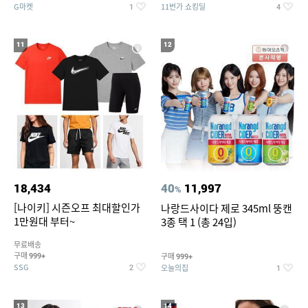
G마켓
11번가 쇼킹딜
1
4
11
12
18,434
40
11,997
%
[나이키] 시즌오프 최대할인가
나랑드사이다 제로 345ml 뚱캔
1만원대 부터~
3종 택 1 (총 24입)
무료배송
구매
구매
999+
999+
SSG
오늘의집
2
1
13
14