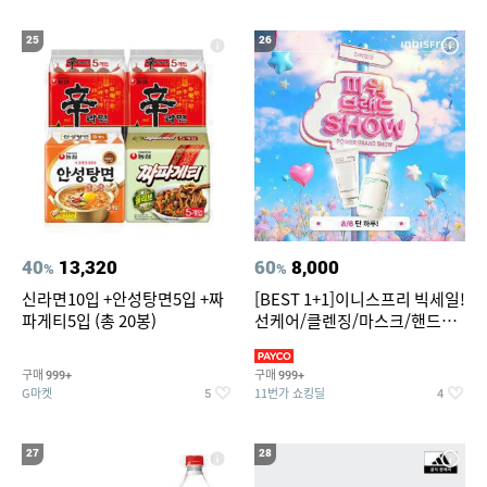
25
26
40
13,320
60
8,000
%
%
신라면10입 +안성탕면5입 +짜
[BEST 1+1]이니스프리 빅세일!
파게티5입 (총 20봉)
선케어/클렌징/마스크/핸드크
림/레티놀/PDRN/비타C/그린
구매
구매
999+
999+
G마켓
11번가 쇼킹딜
5
4
27
28