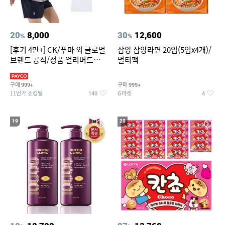
20
8,000
30
12,600
%
%
[후기 4만+] CK/푸마 외 글로벌
삼양 삼양라면 20입(5입x4개)/
브랜드 공식/정품 얼리버드
멀티팩
~94%
구매
구매
999+
999+
11번가 쇼킹딜
G마켓
140
4
19
20