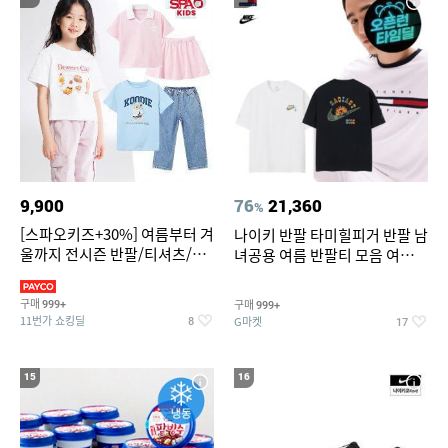
9,900
76
21,360
%
[스파오키즈+30%] 여름부터 겨
나이키 반팔 타미힐피거 반팔 남
울까지 전시즌 반팔/티셔츠/셋
녀공용 여름 반팔티 모음 여름
업/원피스/팬츠/아우트 外
반팔티 기간한정 특가
구매
구매
999+
999+
11번가 쇼킹딜
G마켓
8
17
15
16