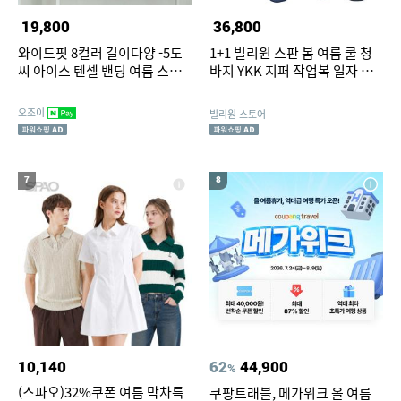
19,800
36,800
와이드핏 8컬러 길이다양 -5도
1+1 빌리원 스판 봄 여름 쿨 청
씨 아이스 텐셀 밴딩 여름 스판
바지 YKK 지퍼 작업복 일자 데
팬츠 청바지 3만장돌파
님
오조이
빌리원 스토어
7
8
10,140
62
44,900
%
(스파오)32%쿠폰 여름 막차특
쿠팡트래블, 메가위크 올 여름