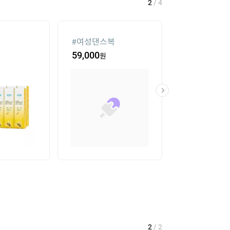
2
/
4
#
여성댄스복
#
가정용 인형
59,000
원
341,100
원
2
/
2