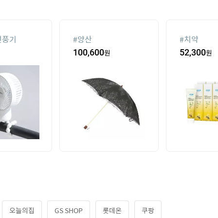
선풍기
#
양산
#
치약
100,600
원
52,300
원
오늘의집
GS SHOP
롯데온
쿠팡