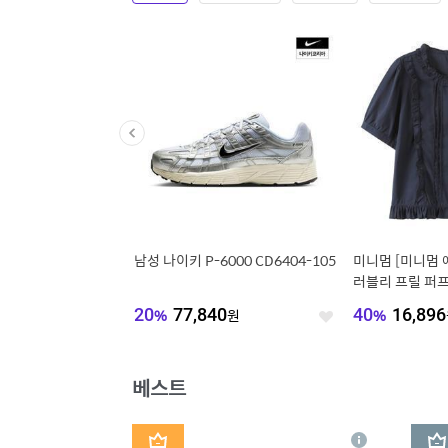
 에센셜 우븐 하이웨이
남성 나이키 P-6000 CD6404-105
미니멈 [미니멈
카고 쇼츠 HM6983-01
러블리 프릴 퍼프
C2BA072D)
844
원
20
%
77,840
원
40
%
16,896
좋
좋
아
아
요
요
베스트
1
2
상