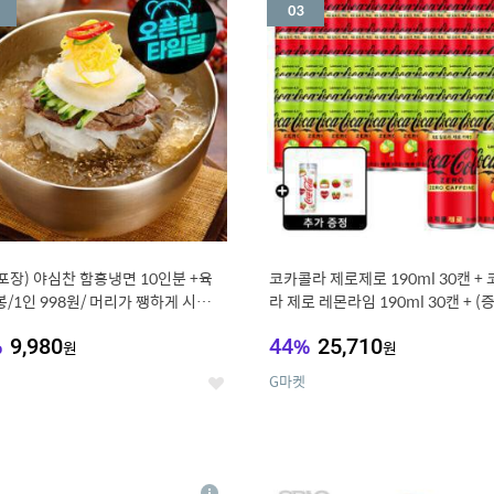
세
포장) 야심찬 함흥냉면 10인분 +육
코카콜라 제로제로 190ml 30캔 +
봉/1인 998원/ 머리가 쨍하게 시원한
라 제로 레몬라임 190ml 30캔 + (
드컵+스티커 세트
%
9,980
44
%
25,710
원
원
G마켓
좋
아
요
7