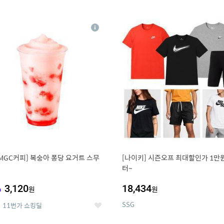
0
11
상
세
MGC커피] 복숭아 퐁당 요거트 스무
[나이키] 시즌오프 최대할인가 1만
터~
%
3,120
18,434
원
원
SSG
11번가 쇼킹딜
좋
아
요