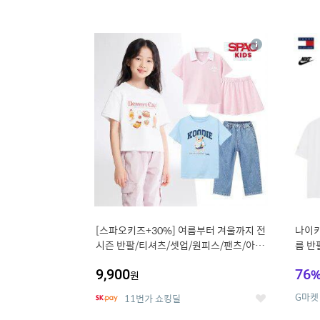
13
1
상
세
[스파오키즈+30%] 여름부터 겨울까지 전
나이키
시즌 반팔/티셔츠/셋업/원피스/팬츠/아우
름 반
트 外
9,900
76
원
G마켓
11번가 쇼킹딜
좋
아