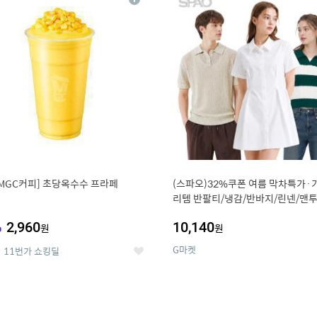
상
세
MGC커피] 초당옥수수 프라페
(스파오)32%쿠폰 여름 막차특가·
리템 반팔티/냉감/반바지/린넨/맨투
랙스/가디건 외 ~74%OFF
%
2,960
10,140
원
원
G마켓
11번가 쇼킹딜
좋
아
요