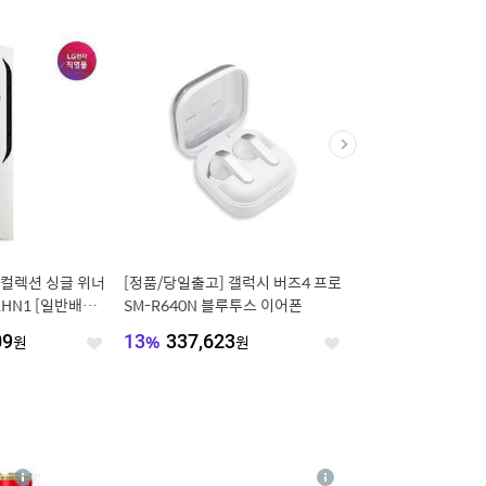
브제컬렉션 싱글 위너
[정품/당일출고] 갤럭시 버즈4 프로
[6컬러] 플라워 레터링
HN1 [일반배관]
SM-R640N 블루투스 이어폰
(ZNMFTS074)
치비/실외기포함]
09
원
13
%
337,623
원
15
%
18,000
원
좋
좋
아
아
요
요
4
상
상