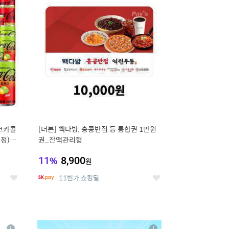
세
세
 코카콜
[더본] 빽다방, 홍콩반점 등 통합권 1만원
증정) 콜
권_잔액관리형
11
%
8,900
원
11번가 쇼킹딜
좋
좋
아
아
요
요
8