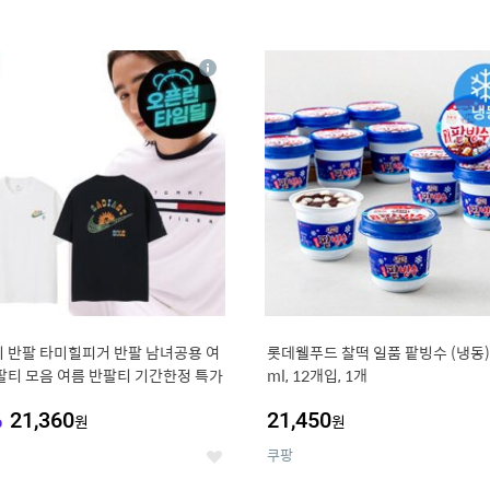
4
15
상
세
 반팔 타미힐피거 반팔 남녀공용 여
롯데웰푸드 찰떡 일품 팥빙수 (냉동),
팔티 모음 여름 반팔티 기간한정 특가
ml, 12개입, 1개
%
21,360
21,450
원
원
쿠팡
좋
아