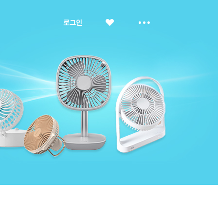
좋
더
로그인
아
보
요
기