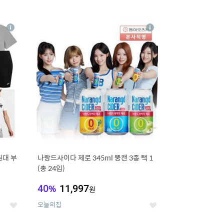
12
상
상
세
세
원대 부
나랑드사이다 제로 345ml 뚱캔 3종 택 1
(총 24입)
40
%
11,997
원
오늘의집
좋
좋
아
아
요
요