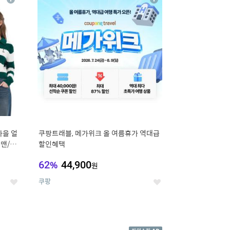
상
상
세
세
가을 얼
쿠팡트래블, 메가위크 올 여름휴가 역대급
맨/슬
할인혜택
62
%
44,900
원
쿠팡
좋
좋
아
아
요
요