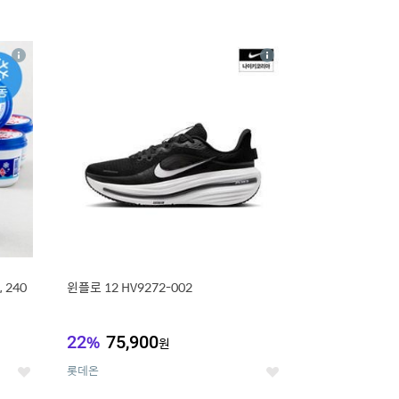
16
상
상
세
세
 240
윈플로 12 HV9272-002
22
%
75,900
원
롯데온
좋
좋
아
아