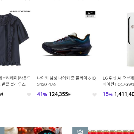
 에브리데이]라운드
나이키 남성 나이키 줌 플라이 6 IQ
LG 휘센 AI 오
 반팔 블라우스 (E
3430-476
에어컨 FQ17GW1
[전국무료/기본설
원
41
%
124,355
원
15
%
1,411,4
좋
좋
(1시리즈)
아
아
요
요
3
상