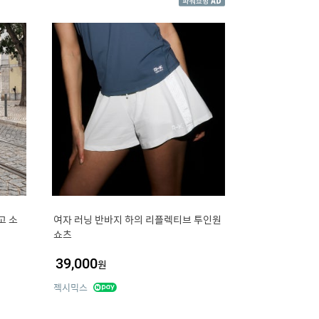
고 소
여자 러닝 반바지 하의 리플렉티브 투인원
쇼츠
39,000
원
젝시믹스