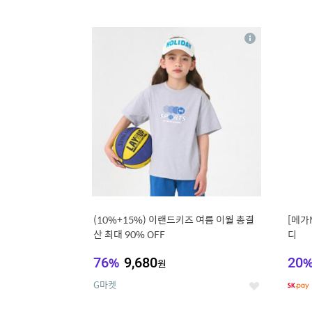
9
1
상
세
(10%+15%) 이랜드키즈 여름 이월 총결
[메가
산 최대 90% OFF
디
76
%
9,680
20
원
G마켓
좋
아
요