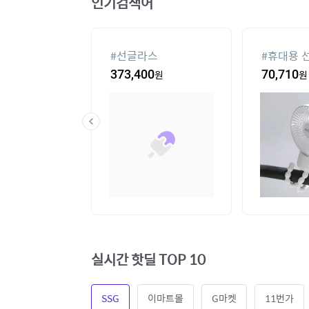
인기검색어
컨
#
선글라스
#
휴대용 
20
원
373,400
원
70,710
원
실시간 핫딜 TOP 10
SSG
이마트몰
G마켓
11번가