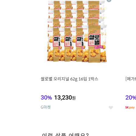
상
세
쌀로별 오리지널 62g 16입 1박스
[메가
30
%
13,230
20
원
G마켓
좋
아
요
이런 상품 어때요?