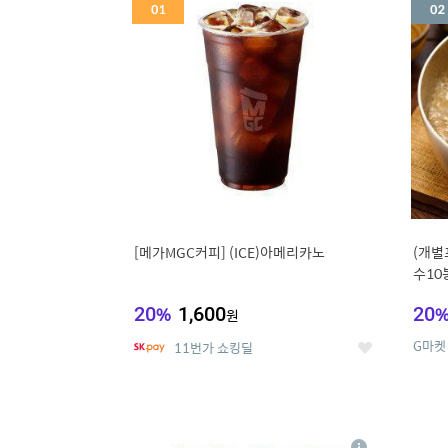
세
[메가MGC커피] (ICE)아메리카노
(개별
수10
냉면
20
%
1,600
20
원
G마켓
11번가 쇼킹딜
좋
아
요
5
6