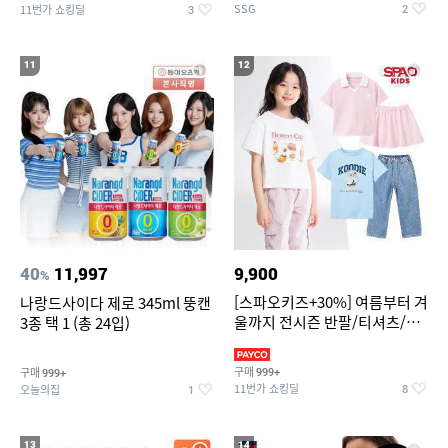
SSG
11번가 쇼킹딜
2
3
11
12
40
11,997
9,900
%
[스파오키즈+30%] 여름부터 겨
나랑드사이다 제로 345ml 뚱캔
울까지 전시즌 반팔/티셔츠/셋
3종 택 1 (총 24입)
업/원피스/팬츠/아우트 外
구매
구매
999+
999+
11번가 쇼킹딜
오늘의집
8
1
13
14