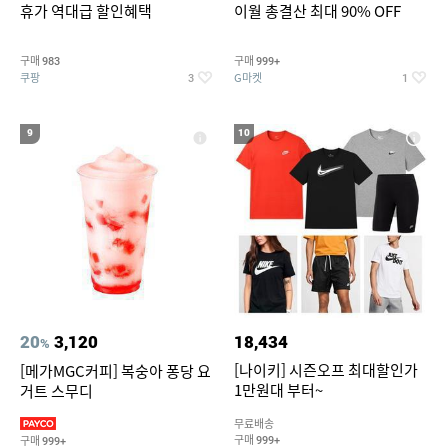
휴가 역대급 할인혜택
이월 총결산 최대 90% OFF
구매
구매
983
999+
쿠팡
G마켓
3
1
9
10
20
3,120
18,434
%
[나이키] 시즌오프 최대할인가
[메가MGC커피] 복숭아 퐁당 요
1만원대 부터~
거트 스무디
무료배송
구매
구매
999+
999+