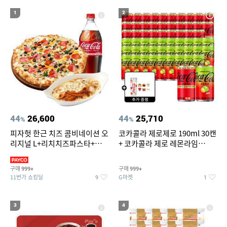
18
19
위닉스 dn3e170 lwk
벤츠S용품
1
2
20
미니인형뽑기기계
44
26,600
44
25,710
%
%
피자헛 한근 치즈 콤비네이션 오
코카콜라 제로제로 190ml 30캔
리지널 L+리치치즈파스타+콜
+ 코카콜라 제로 레몬라임
라 1.25L
190ml 30캔 + (증정) 콜드컵+스
티커 세트
구매
구매
999+
999+
11번가 쇼킹딜
G마켓
9
1
3
4