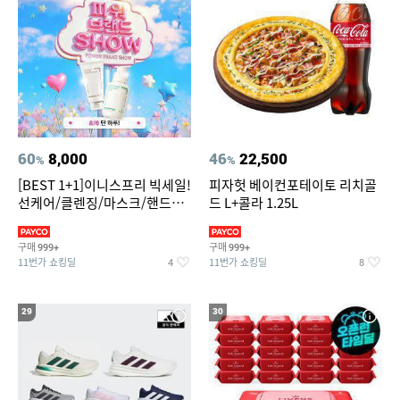
60
8,000
46
22,500
%
%
[BEST 1+1]이니스프리 빅세일!
피자헛 베이컨포테이토 리치골
선케어/클렌징/마스크/핸드크
드 L+콜라 1.25L
림/레티놀/PDRN/비타C/그린
구매
구매
999+
999+
11번가 쇼킹딜
11번가 쇼킹딜
4
8
29
30