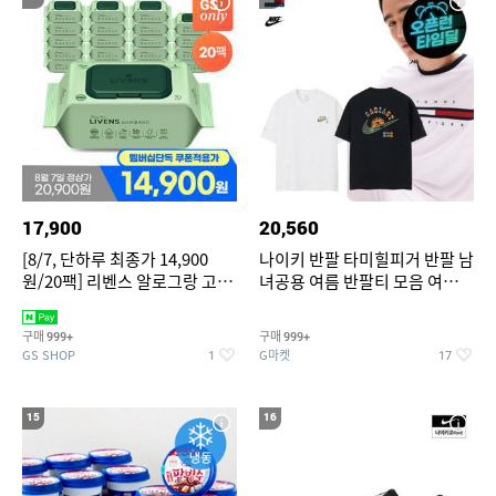
17,900
20,560
[8/7, 단하루 최종가 14,900
나이키 반팔 타미힐피거 반팔 남
원/20팩] 리벤스 알로그랑 고평
녀공용 여름 반팔티 모음 여름
량 물티슈 70매x20팩
반팔티 기간한정 특가
구매
구매
999+
999+
GS SHOP
G마켓
1
17
15
16