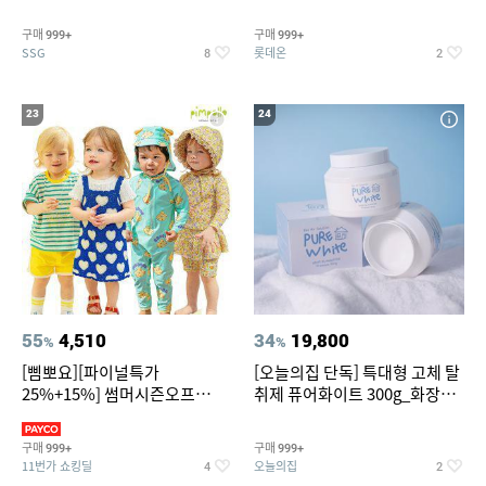
~
트아메리카노/헤이즐넛)
구매
구매
999+
999+
SSG
롯데온
8
2
23
24
55
4,510
34
19,800
%
%
[삠뽀요][파이널특가
[오늘의집 단독] 특대형 고체 탈
25%+15%] 썸머시즌오프
취제 퓨어화이트 300g_화장실
3,390원~/상하복/래쉬가드/수
탈취제 담배냄새제거 거실탈취
영복/티셔츠/
구매
구매
999+
999+
11번가 쇼킹딜
오늘의집
4
2