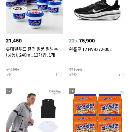
21,450
22
75,900
%
롯데웰푸드 찰떡 일품 팥빙수
윈플로 12 HV9272-002
(냉동), 240ml, 12개입, 1개
구매
구매
999+
999+
쿠팡
롯데온
1
1
17
18