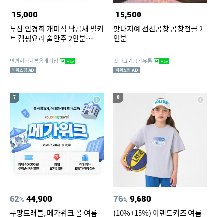
15,000
15,500
부산 안경희 개미집 낙곱새 밀키
맛나지예 선산곱창 곱창전골 2
트 캠핑요리 술안주 2인분
인분
600g, 1개
안경희낙지볶음개미집
맛나고기곱창유통
7
8
62
44,900
76
9,680
%
%
쿠팡트래블, 메가위크 올 여름
(10%+15%) 이랜드키즈 여름