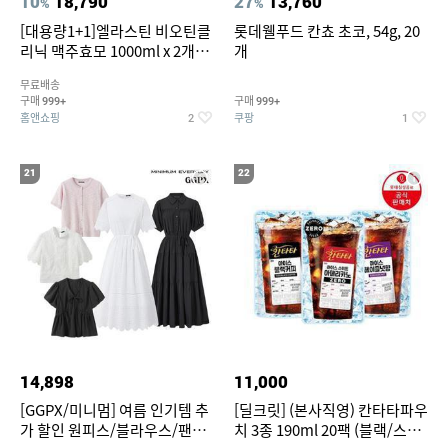
10
18,790
27
13,760
%
%
[대용량1+1]엘라스틴 비오틴클
롯데웰푸드 칸쵸 초코, 54g, 20
리닉 맥주효모 1000ml x 2개
개
(샴푸/컨디셔너 택1)
무료배송
구매
구매
999+
999+
홈앤쇼핑
쿠팡
2
1
21
22
14,898
11,000
[GGPX/미니멈] 여름 인기템 추
[딜크릿] (본사직영) 칸타타파우
가 할인 원피스/블라우스/팬츠
치 3종 190ml 20팩 (블랙/스위