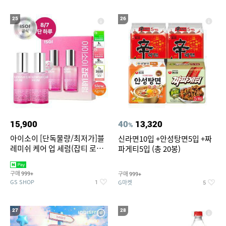
25
26
15,900
40
13,320
%
아이소이 [단독물량/최저가]블
신라면10입 +안성탕면5입 +짜
레미쉬 케어 업 세럼(잡티 로즈
파게티5입 (총 20봉)
세럼) 20ml 더블기획 (사용기한
2027-04-24)
구매
구매
999+
999+
GS SHOP
G마켓
1
5
27
28