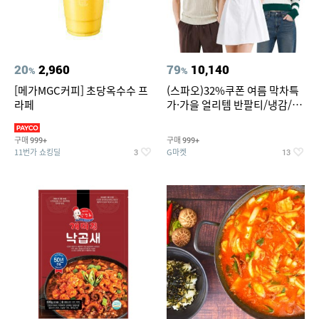
20
2,960
79
10,140
%
%
[메가MGC커피] 초당옥수수 프
(스파오)32%쿠폰 여름 막차특
라페
가·가을 얼리템 반팔티/냉감/반
바지/린넨/맨투맨/슬랙스/가디
건 외 ~74%OFF
구매
구매
999+
999+
11번가 쇼킹딜
G마켓
3
13