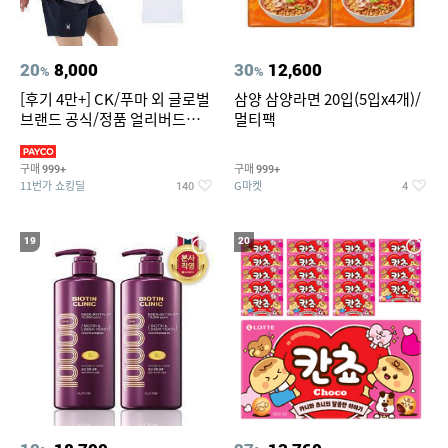
20
8,000
30
12,600
%
%
[후기 4만+] CK/푸마 외 글로벌
삼양 삼양라면 20입(5입x4개)/
브랜드 공식/정품 얼리버드
멀티팩
~94%
구매
구매
999+
999+
11번가 쇼킹딜
G마켓
140
4
19
20