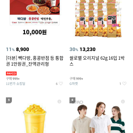
11
8,900
30
13,230
%
%
[더본] 빽다방, 홍콩반점 등 통합
쌀로별 오리지널 62g 16입 1박
권 1만원권_잔액관리형
스
구매
구매
999+
999+
11번가 쇼킹딜
G마켓
6
1
5
6