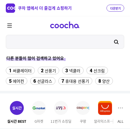
쿠차 앱에서 더 즐겁게 쇼핑하기
다운받기
다른 분들이 많이 검색하고 있어요
1
2
3
4
써큘레이터
선풍기
넥쿨러
선크림
5
6
7
8
에어컨
선글라스
휴대용 선풍기
양산
9
10
실외기없는 에어컨
수향미쌀10kg특등급
11
12
13
수향미쌀10kg
아쿠아슈즈
라이딩장갑
실시간
14
15
풍기인견바지
메가커피
실시간 BEST
G마켓
11번가 쇼킹딜
쿠팡
알리익스프레스
ALL
GS S
16
17
성인용세발자전거중고
프라스틱서랍장