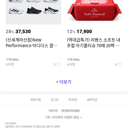
28
37,530
12
17,900
%
%
(신세계마산점)New
(역대급특가) 리벤스 소프트 내
Performance 아디다스 갤럭시
추럴 아기물티슈 70매 20팩 캡
런 7종 택 1
형 / 70gsm 고평량
구매
구매
999+
999+
G마켓
G마켓
2
5
+ 더보기
회원가입
로그인
PC버전
APP다운
이용약관
개인정보처리방침
(주) 서치파이 사업자 정보
(주)서치파이
서울특별시 서초구 반포대로88, 반석빌딩 5층 대표이사 김태묵