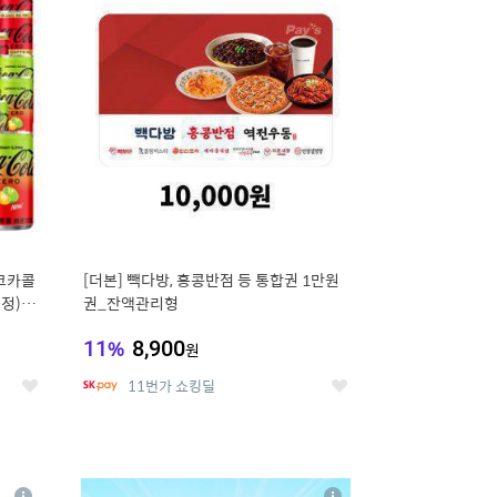
세
세
 코카콜
[더본] 빽다방, 홍콩반점 등 통합권 1만원
증정) 콜
권_잔액관리형
11
%
8,900
원
11번가 쇼킹딜
좋
좋
아
아
요
요
8