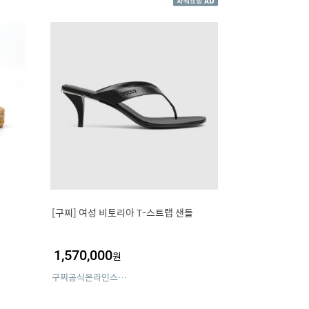
[구찌] 여성 비토리아 T-스트랩 샌들
1,570,000
원
구찌공식온라인스토어