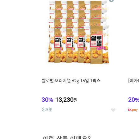
상
세
쌀로별 오리지널 62g 16입 1박스
[메가
30
%
13,230
20
원
G마켓
좋
아
요
이런 상품 어때요?