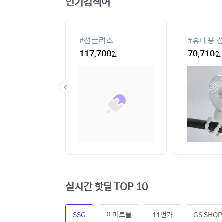
인기검색어
컨
#
선글라스
#
휴대용 
20
원
117,700
원
70,710
원
실시간 핫딜 TOP 10
SSG
이마트몰
11번가
GS SHOP