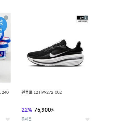
16
상
상
세
세
 240
윈플로 12 HV9272-002
22
%
75,900
원
롯데온
좋
좋
아
아