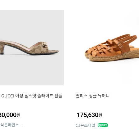
] GUCCI 여성 홀스빗 슬라이드 샌들
딸리스 싱글 뉴허니
80,000
175,630
원
원
구찌공식온라인스토어
CJ온스타일