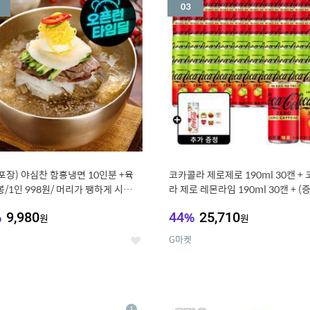
세
포장) 야심찬 함흥냉면 10인분 +육
코카콜라 제로제로 190ml 30캔 +
봉/1인 998원/ 머리가 쨍하게 시원한
라 제로 레몬라임 190ml 30캔 + (
드컵+스티커 세트
%
9,980
44
%
25,710
원
원
G마켓
좋
아
요
7