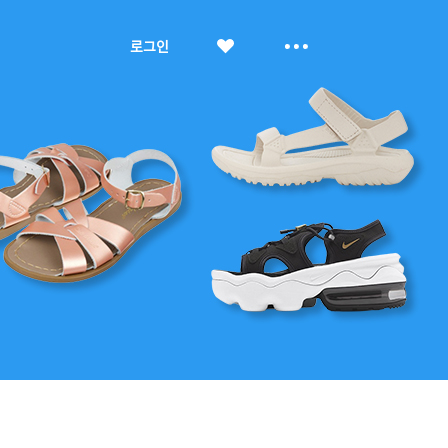
좋
더
로그인
아
보
요
기