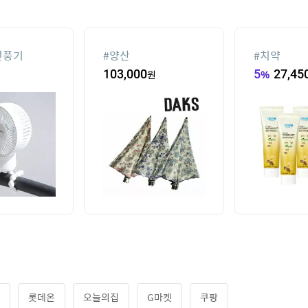
선풍기
#
양산
#
치약
103,000
원
5
%
27,45
롯데온
오늘의집
G마켓
쿠팡