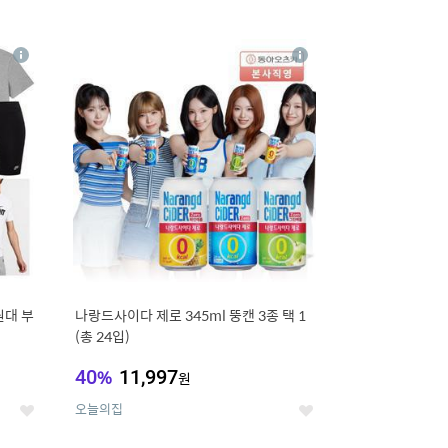
12
상
상
세
세
원대 부
나랑드사이다 제로 345ml 뚱캔 3종 택 1
(총 24입)
40
%
11,997
원
오늘의집
좋
좋
아
아
요
요