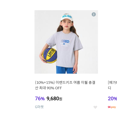
9
1
상
세
(10%+15%) 이랜드키즈 여름 이월 총결
[메가
산 최대 90% OFF
디
76
%
9,680
20
원
G마켓
좋
아
요