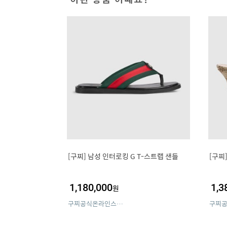
[구찌] 남성 인터로킹 G T-스트랩 샌들
[구찌
1,180,000
1,3
원
구찌공식온라인스토어