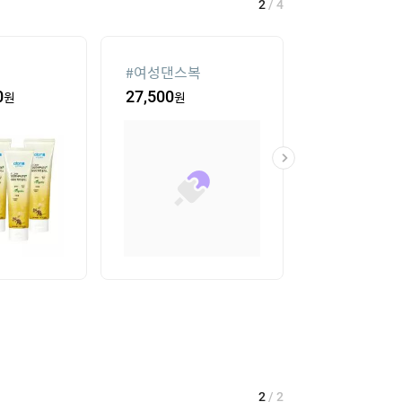
2
/
4
#
여성댄스복
#
가정용 인형
0
원
27,500
원
435,400
원
2
/
2