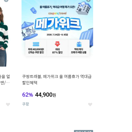
상
상
세
세
가을 얼
쿠팡트래블, 메가위크 올 여름휴가 역대급
맨/슬
할인혜택
62
%
44,900
원
쿠팡
좋
좋
아
아
요
요