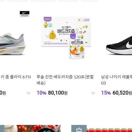
키 줌 플라이 6 FN
루솔 진한 배도라지즙 120포(분할
남성 나이키 레볼루션
배송)
03
0
원
10
%
80,100
원
15
%
60,520
좋
좋
아
아
요
요
3
상