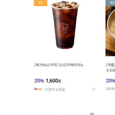
세
[메가MGC커피] (ICE)아메리카노
(개별
수10
냉면
20
%
1,600
20
원
G마켓
11번가 쇼킹딜
좋
아
요
5
6