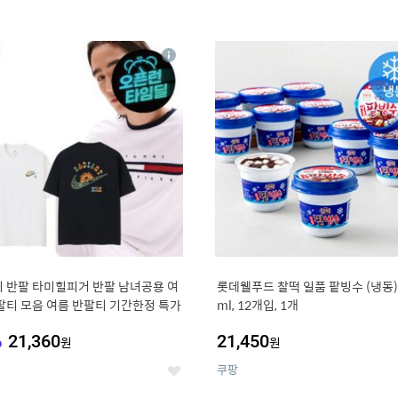
4
15
상
세
 반팔 타미힐피거 반팔 남녀공용 여
롯데웰푸드 찰떡 일품 팥빙수 (냉동),
팔티 모음 여름 반팔티 기간한정 특가
ml, 12개입, 1개
%
21,360
21,450
원
원
쿠팡
좋
아