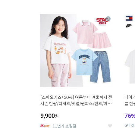
13
1
상
세
[스파오키즈+30%] 여름부터 겨울까지 전
나이키
시즌 반팔/티셔츠/셋업/원피스/팬츠/아우
름 반
트 外
9,900
76
원
G마켓
11번가 쇼킹딜
좋
아