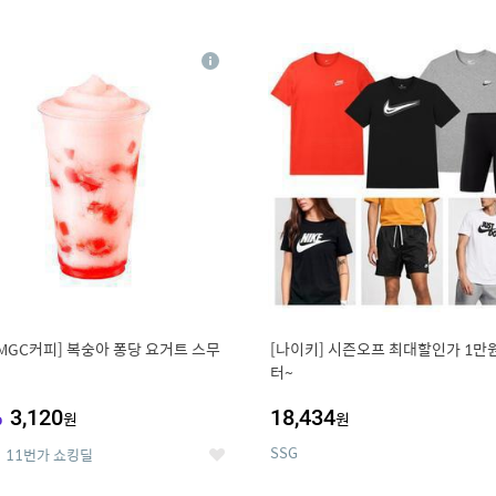
0
11
상
세
MGC커피] 복숭아 퐁당 요거트 스무
[나이키] 시즌오프 최대할인가 1만
터~
%
3,120
18,434
원
원
SSG
11번가 쇼킹딜
좋
아
요