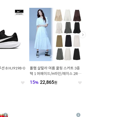
 8 HJ9198-0
폴햄 샬랄라 여름 쿨링 스커트 3종
남성 나이키 이니시에이터
택 1 머메이드/H라인/레이스 2RR2
-100
029,2RR2076, 2RR2041
원
15
%
22,865
원
15
%
64,855
원
좋
좋
아
아
요
요
4
상
상