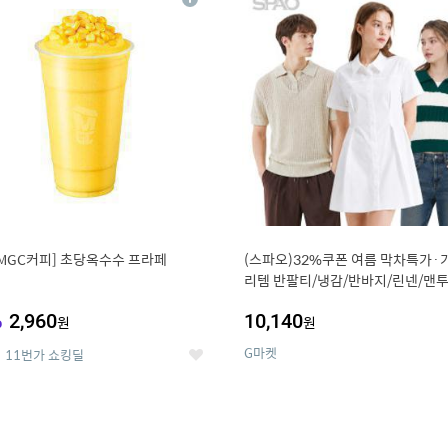
상
세
MGC커피] 초당옥수수 프라페
(스파오)32%쿠폰 여름 막차특가·
리템 반팔티/냉감/반바지/린넨/맨투
랙스/가디건 외 ~74%OFF
%
2,960
10,140
원
원
G마켓
11번가 쇼킹딜
좋
아
요