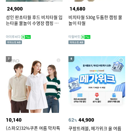
24,900
14,680
성인 판초타월 후드 비치타월 입
비치타월 530g 두툼한 캠핑 물
는타올 물놀이 수영장 캠핑 휴가
놀이 타월
타올 비치가운
아이루씨다
타월버킷
7
8
10,140
62
44,900
%
(스파오)32%쿠폰 여름 막차특
쿠팡트래블, 메가위크 올 여름