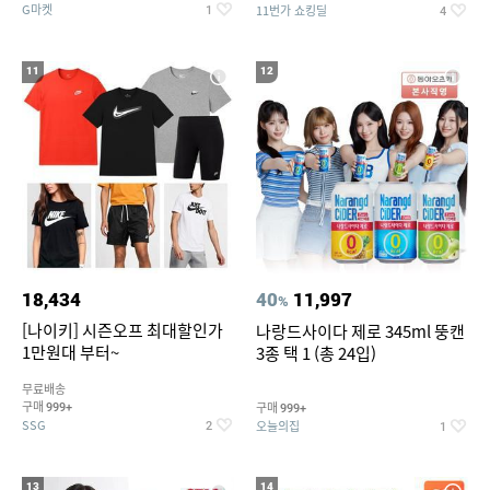
G마켓
11번가 쇼킹딜
1
4
11
12
18,434
40
11,997
%
[나이키] 시즌오프 최대할인가
나랑드사이다 제로 345ml 뚱캔
1만원대 부터~
3종 택 1 (총 24입)
무료배송
구매
구매
999+
999+
SSG
오늘의집
2
1
13
14