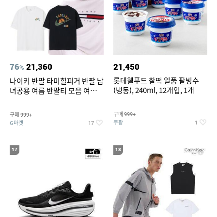
76
21,360
21,450
%
롯데웰푸드 찰떡 일품 팥빙수
나이키 반팔 타미힐피거 반팔 남
(냉동), 240ml, 12개입, 1개
녀공용 여름 반팔티 모음 여름
반팔티 기간한정 특가
구매
구매
999+
999+
쿠팡
G마켓
1
17
17
18