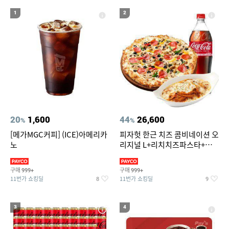
16
17
18
대나무돗자리
버거킹
위닉스 dn3e170 lwk
1
2
19
20
미니인형뽑기기계
차량용스프레이페인트
20
1,600
44
26,600
%
%
[메가MGC커피] (ICE)아메리카
피자헛 한근 치즈 콤비네이션 오
노
리지널 L+리치치즈파스타+콜
라 1.25L
구매
구매
999+
999+
11번가 쇼킹딜
11번가 쇼킹딜
8
9
3
4