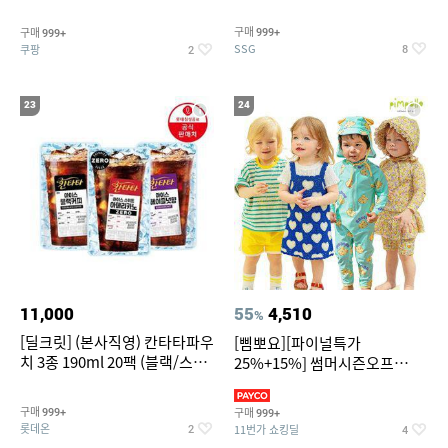
~
구매
구매
999+
999+
SSG
쿠팡
8
2
23
24
11,000
55
4,510
%
[딜크릿] (본사직영) 칸타타파우
[삠뽀요][파이널특가
치 3종 190ml 20팩 (블랙/스위
25%+15%] 썸머시즌오프
트아메리카노/헤이즐넛)
3,390원~/상하복/래쉬가드/수
영복/티셔츠/
구매
구매
999+
999+
롯데온
11번가 쇼킹딜
2
4