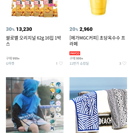
30
13,230
20
2,960
%
%
쌀로별 오리지널 62g 16입 1박
[메가MGC커피] 초당옥수수 프
스
라페
구매
구매
999+
999+
G마켓
11번가 쇼킹딜
1
3