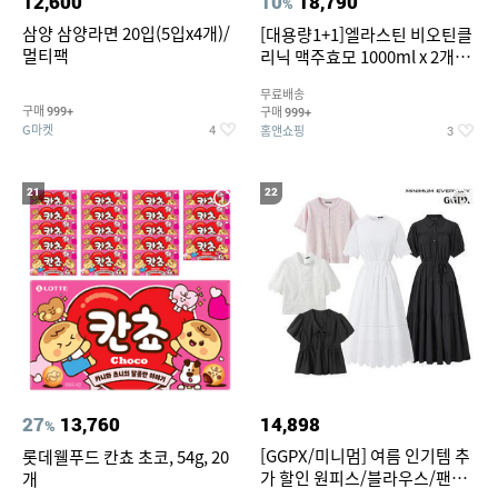
12,600
10
18,790
%
삼양 삼양라면 20입(5입x4개)/
[대용량1+1]엘라스틴 비오틴클
멀티팩
리닉 맥주효모 1000ml x 2개
(샴푸/컨디셔너 택1)
무료배송
구매
구매
999+
999+
G마켓
홈앤쇼핑
4
3
21
22
27
13,760
14,898
%
[GGPX/미니멈] 여름 인기템 추
롯데웰푸드 칸쵸 초코, 54g, 20
가 할인 원피스/블라우스/팬츠
개