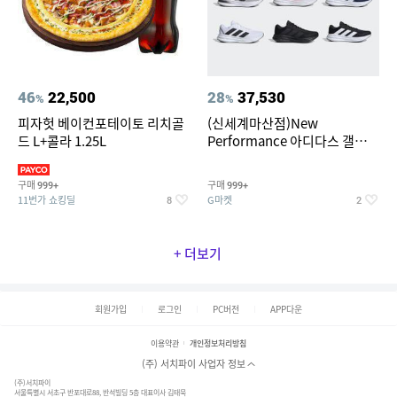
46
22,500
28
37,530
%
%
피자헛 베이컨포테이토 리치골
(신세계마산점)New
드 L+콜라 1.25L
Performance 아디다스 갤럭시
런 7종 택 1
구매
구매
999+
999+
11번가 쇼킹딜
G마켓
8
2
+ 더보기
회원가입
로그인
PC버전
APP다운
이용약관
개인정보처리방침
(주) 서치파이 사업자 정보
(주)서치파이
서울특별시 서초구 반포대로88, 반석빌딩 5층 대표이사 김태묵