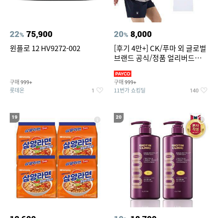
22
75,900
20
8,000
%
%
윈플로 12 HV9272-002
[후기 4만+] CK/푸마 외 글로벌
브랜드 공식/정품 얼리버드
~94%
구매
구매
999+
999+
롯데온
11번가 쇼킹딜
1
140
19
20