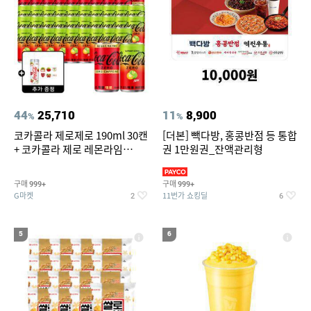
44
25,710
11
8,900
%
%
코카콜라 제로제로 190ml 30캔
[더본] 빽다방, 홍콩반점 등 통합
+ 코카콜라 제로 레몬라임
권 1만원권_잔액관리형
190ml 30캔 + (증정) 콜드컵+스
티커 세트
구매
구매
999+
999+
G마켓
11번가 쇼킹딜
2
6
5
6