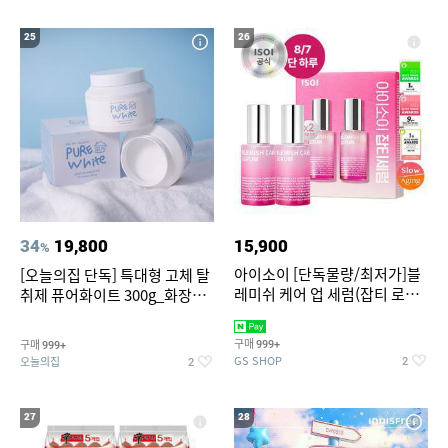
25
26
34
19,800
15,900
%
아이소이 [단독물량/최저가]블
[오늘의집 단독] 특대형 고체 탈
레미쉬 케어 업 세럼(잡티 로즈
취제 퓨어화이트 300g_화장실
세럼) 20ml 더블기획 (사용기한
탈취제 담배냄새제거 거실탈취
2027-04-24)
구매
구매
999+
999+
GS SHOP
오늘의집
2
2
27
28