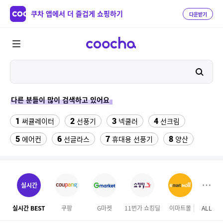
쿠차 앱에서 더 즐겁게 쇼핑하기
다운받기
다른 분들이 많이 검색하고 있어요
1
2
3
4
써큘레이터
선풍기
넥쿨러
선크림
5
6
7
8
에어컨
선글라스
휴대용 선풍기
양산
9
10
수향미쌀10kg특등급
실외기없는 에어컨
11
12
여성댄스복
아쿠아슈즈
실시간
13
에스티로더 더블 웨어 파운데이션 30ml(SPF10)
실시간 BEST
쿠팡
G마켓
11번가 쇼킹딜
이마트몰
ALL
롯데
14
15
성인용세발자전거중고
메가커피