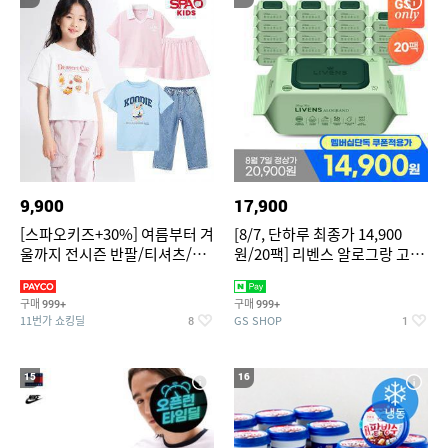
9,900
17,900
[스파오키즈+30%] 여름부터 겨
[8/7, 단하루 최종가 14,900
울까지 전시즌 반팔/티셔츠/셋
원/20팩] 리벤스 알로그랑 고평
업/원피스/팬츠/아우트 外
량 물티슈 70매x20팩
구매
구매
999+
999+
11번가 쇼킹딜
GS SHOP
8
1
15
16