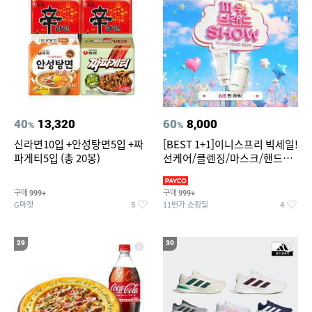
40
13,320
60
8,000
%
%
신라면10입 +안성탕면5입 +짜
[BEST 1+1]이니스프리 빅세일!
파게티5입 (총 20봉)
선케어/클렌징/마스크/핸드크
림/레티놀/PDRN/비타C/그린
구매
구매
999+
999+
G마켓
11번가 쇼킹딜
5
4
29
30