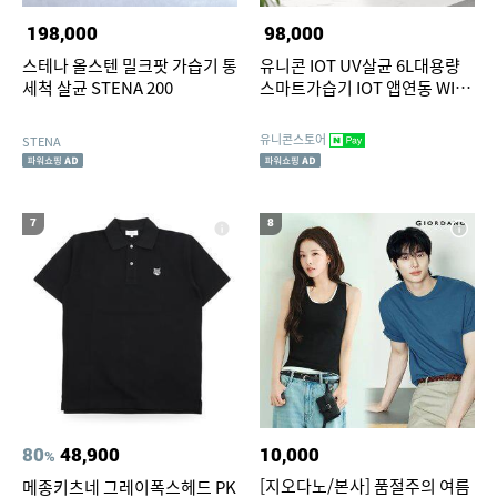
198,000
98,000
스테나 올스텐 밀크팟 가습기 통
유니콘 IOT UV살균 6L대용량
세척 살균 STENA 200
스마트가습기 IOT 앱연동 WIFI
어플연동 리모컨지원 TL-
HM60V
유니콘스토어
STENA
7
8
80
48,900
10,000
%
[지오다노/본사] 품절주의 여름
메종키츠네 그레이폭스헤드 PK