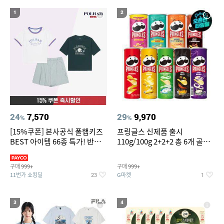
14
위닉스 공기청정기 타워 XQ600 필터
1
2
15
16
갤럭시s7엣지 강화유리
침대 매트리스 퀸
17
18
도미솔포기김치8kg
팔찌부자재
19
20
차량용스프레이페인트
얇은여자니트
24
7,570
29
9,970
%
%
[15%쿠폰] 본사공식 폴햄키즈
프링글스 신제품 출시
BEST 아이템 66종 특가! 반팔
110g/100g 2+2+2 총 6개 골라
티/반바지/상하세트 외~
담기
구매
구매
999+
999+
11번가 쇼킹딜
G마켓
23
1
3
4