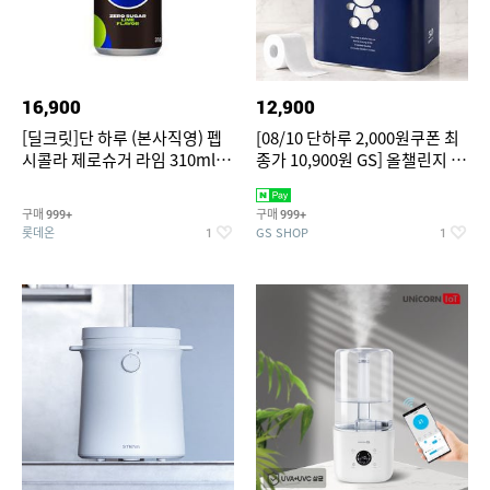
16,900
12,900
[딜크릿]단 하루 (본사직영) 펩
[08/10 단하루 2,000원쿠폰 최
시콜라 제로슈거 라임 310ml
종가 10,900원 GS] 올챌린지 더
24캔
도톰한 천연펄프 3겹 화장지 네
이비 30m 30롤 1팩
구매
구매
999+
999+
롯데온
GS SHOP
1
1