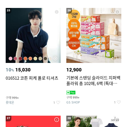
25
26
10
15,030
12,900
%
기본에 스탠딩 슬라이드 지퍼백
016512 코튼 피케 폴로 티셔츠
플라워 총 102매, 6팩 (특대
12+대30+중40+소20)
구매
구매
999+
999+
GS SHOP
롯데온
1
1
27
28