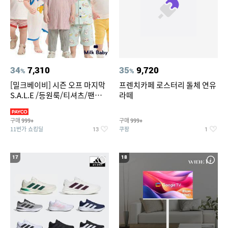
34
7,310
35
9,720
%
%
[밀크베이비] 시즌 오프 마지막
프렌치카페 로스터리 돌체 연유
S.A.L.E /등원룩/티셔츠/팬츠/
라떼
상하복/실내복/팬츠 외
구매
구매
999+
999+
11번가 쇼킹딜
쿠팡
13
1
17
18