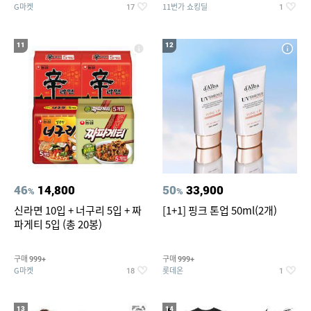
G마켓
11번가 쇼킹딜
17
1
11
12
46
14,800
50
33,900
%
%
신라면 10입 + 너구리 5입 + 짜
[1+1] 핑크 톤업 50ml(2개)
파게티 5입 (총 20봉)
구매
구매
999+
999+
G마켓
롯데온
18
1
13
14