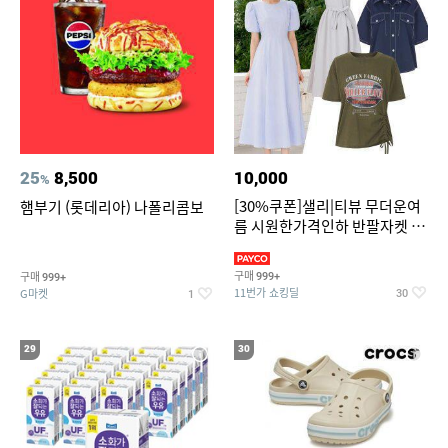
25
8,500
10,000
%
[30%쿠폰]샐리|티뷰 무더운여
햄부기 (롯데리아) 나폴리콤보
름 시원한가격인하 반팔자켓 1
만원대 100종 한정특가
구매
구매
999+
999+
11번가 쇼킹딜
G마켓
30
1
29
30