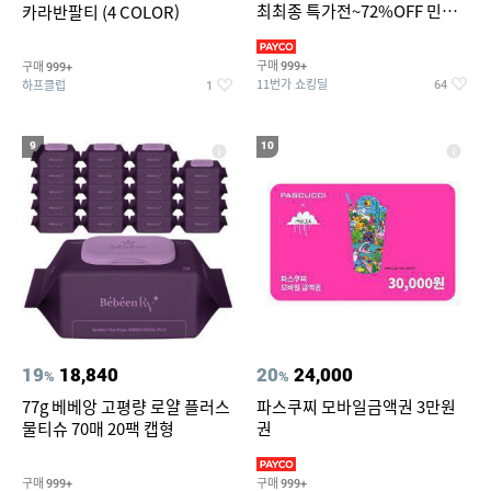
최최종 특가전~72%OFF 민소
카라반팔티 (4 COLOR)
매/반팔/반바지/린넨 외
구매
구매
999+
999+
11번가 쇼킹딜
하프클럽
64
1
9
10
19
18,840
20
24,000
%
%
77g 베베앙 고평량 로얄 플러스
파스쿠찌 모바일금액권 3만원
물티슈 70매 20팩 캡형
권
구매
구매
999+
999+