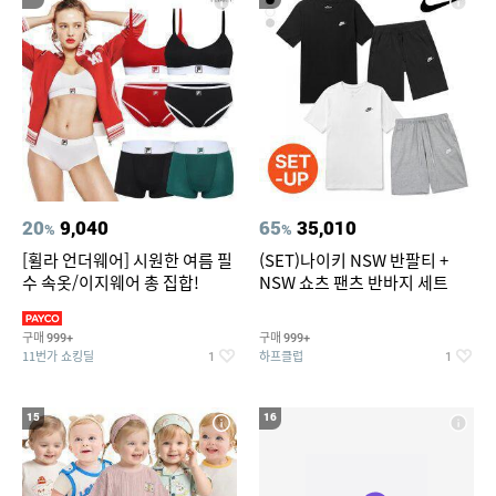
20
9,040
65
35,010
%
%
[휠라 언더웨어] 시원한 여름 필
(SET)나이키 NSW 반팔티 +
수 속옷/이지웨어 총 집합!
NSW 쇼츠 팬츠 반바지 세트
구매
구매
999+
999+
11번가 쇼킹딜
하프클럽
1
1
15
16