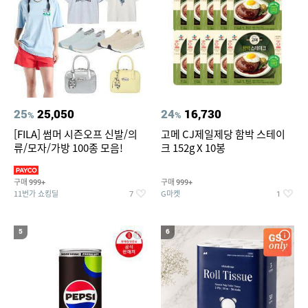
25
25,050
24
16,730
%
%
[FILA] 썸머 시즌오프 신발/의
고메 CJ제일제당 함박 스테이
류/모자/가방 100종 모음!
크 152g X 10봉
구매
구매
999+
999+
11번가 쇼킹딜
G마켓
7
1
5
6