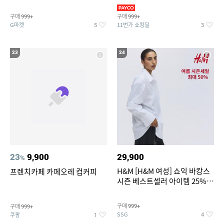
리가 쨍하게 시원한 냉면
의/팬츠 외 100종
구매
구매
999+
999+
G마켓
11번가 쇼킹딜
5
3
23
24
23
9,900
29,900
%
H&M [H&M 여성] 쇼익 바캉스
프렌치카페 카페오레 컵커피
시즌 베스트셀러 아이템 25%
할인
구매
구매
999+
999+
SSG
쿠팡
4
1