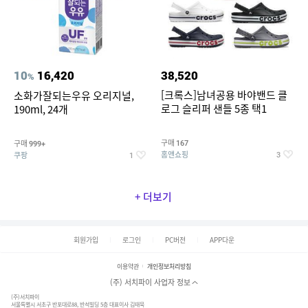
10
16,420
38,520
%
[크록스]남녀공용 바야밴드 클
소화가잘되는우유 오리지널,
로그 슬리퍼 샌들 5종 택1
190ml, 24개
구매
구매
167
999+
홈앤쇼핑
쿠팡
3
1
+ 더보기
회원가입
로그인
PC버전
APP다운
이용약관
개인정보처리방침
(주) 서치파이 사업자 정보
(주)서치파이
서울특별시 서초구 반포대로88, 반석빌딩 5층 대표이사 김태묵