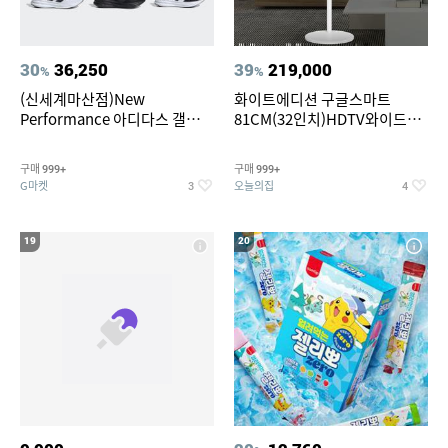
30
36,250
39
219,000
%
%
(신세계마산점)New
화이트에디션 구글스마트
Performance 아디다스 갤럭시
81CM(32인치)HDTV와이드무
런 7종 택 1
빙뷰 삼탠바이미 거치가능
구매
구매
999+
999+
G마켓
오늘의집
3
4
19
20