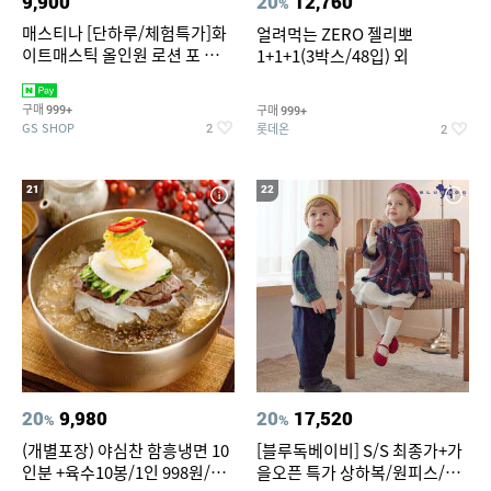
9,900
20
12,760
%
매스티나 [단하루/체험특가]화
얼려먹는 ZERO 젤리뽀
이트매스틱 올인원 로션 포 맨
1+1+1(3박스/48입) 외
150ml (정가 28,000원)
구매
구매
999+
999+
GS SHOP
롯데온
2
2
21
22
20
9,980
20
17,520
%
%
(개별포장) 야심찬 함흥냉면 10
[블루독베이비] S/S 최종가+가
인분 +육수10봉/1인 998원/머
을오픈 특가 상하복/원피스/내