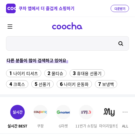
쿠차 앱에서 더 즐겁게 쇼핑하기
다운받기
다른 분들이 많이 검색하고 있어요
1
2
3
나이키 티셔츠
물티슈
휴대용 선풍기
4
5
6
7
크록스
선풍기
나이키 운동화
보냉백
8
9
10
스마트워치
수향미쌀10kg특등급
라인댄스옷
11
삼성갤럭시북프로, 32gb, win11포함
실시간
12
성인용세발자전거중고
실시간 BEST
쿠팡
G마켓
11번가 쇼킹딜
마이리얼트립
ALL
오늘
13
고려은단 비타민C 1000 600정