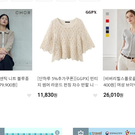
어센틱 니트 블루종
[단하루 5%추가쿠폰][GGPX] 빈티
[비버리힐스폴로클럽
9,900원]
지 썸머 라운드 펀칭 자수 반팔 니트
400원] 여성 브이
(GQBKT066D)
트 가디건 TK003 
11,830
원
26,010
원
좋
좋
아
아
요
요
3
상