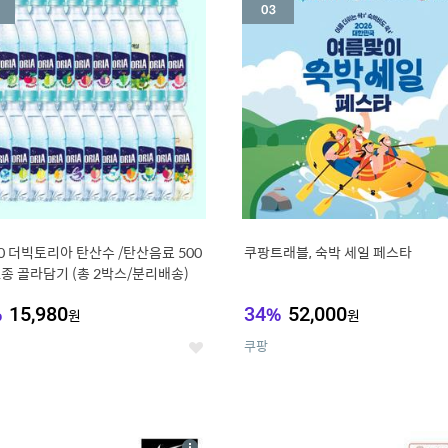
세
20 더빅토리아 탄산수 /탄산음료 500
쿠팡트래블, 숙박 세일 페스타
21종 골라담기 (총 2박스/분리배송)
%
15,980
34
%
52,000
원
원
쿠팡
좋
아
요
7