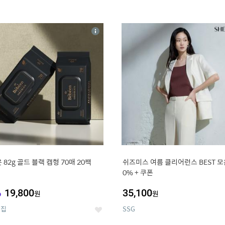
4
15
상
세
 82g 골드 블랙 캡형 70매 20팩
쉬즈미스 여름 클리어런스 BEST 모음
0% + 쿠폰
%
19,800
35,100
원
원
의집
SSG
좋
아