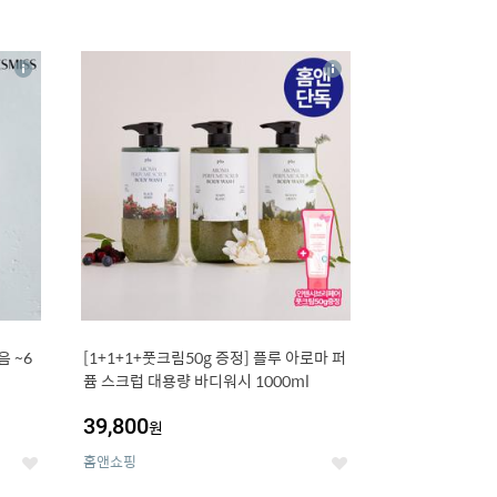
16
상
상
세
세
 ~6
[1+1+1+풋크림50g 증정] 플루 아로마 퍼
퓸 스크럽 대용량 바디워시 1000ml
39,800
원
홈앤쇼핑
좋
좋
아
아