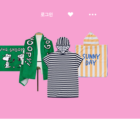
좋
더
로그인
아
보
요
기