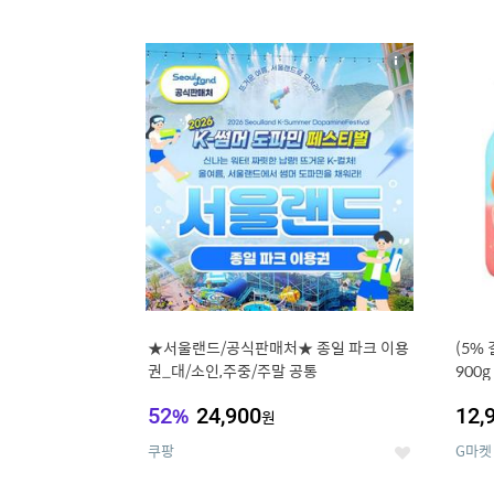
9
1
상
세
★서울랜드/공식판매처★ 종일 파크 이용
(5%
권_대/소인,주중/주말 공통
900
52
%
24,900
12,
원
쿠팡
G마켓
좋
아
요