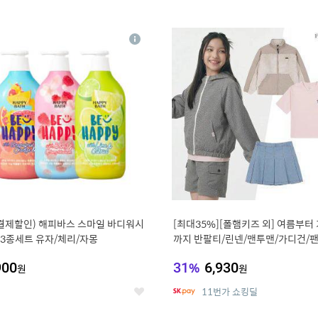
0
11
상
세
 결제할인) 해피바스 스마일 바디워시
[최대35%][폴햄키즈 외] 여름부터
g 3종세트 유자/체리/자몽
까지 반팔티/린넨/맨투맨/가디건/팬
100종
900
31
%
6,930
원
원
11번가 쇼킹딜
좋
아
요