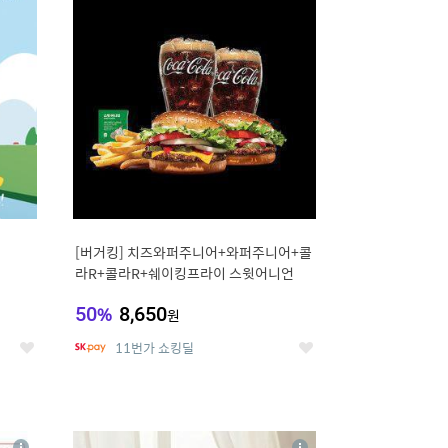
세
세
[버거킹] 치즈와퍼주니어+와퍼주니어+콜
라R+콜라R+쉐이킹프라이 스윗어니언
50
%
8,650
원
11번가 쇼킹딜
좋
좋
아
아
요
요
8