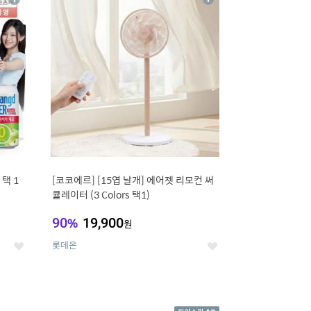
상
상
세
세
택 1
[코코에르] [15엽 날개] 에어젯 리모컨 써
큘레이터 (3 Colors 택1)
90
%
19,900
원
롯데온
좋
좋
아
아
요
요