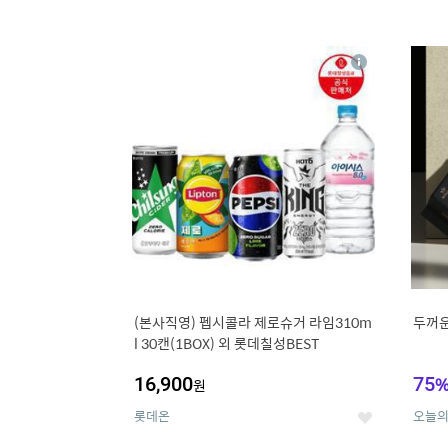
13
1
상
세
(본사직영) 펩시콜라 제로슈거 라임310m
두꺼운
l 30캔(1BOX) 외 롯데칠성BEST
16,900
75
원
롯데온
오늘
좋
아