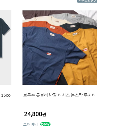
15co
브론슨 튜블러 반팔 티셔츠 논스탁 무지티
24,800
원
그래비티