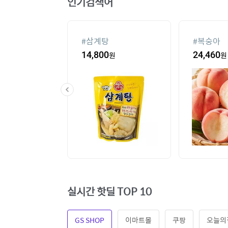
인기검색어
슈
#
삼계탕
#
복숭아
80
원
14,800
원
24,460
원
실시간 핫딜 TOP 10
GS SHOP
이마트몰
쿠팡
오늘의