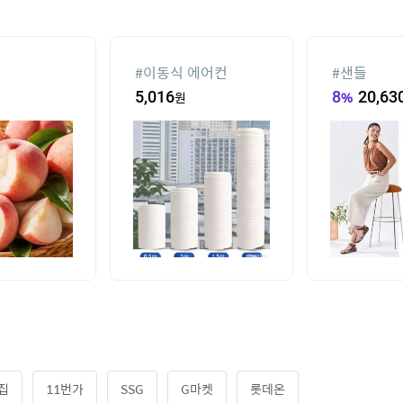
#
이동식 에어컨
#
샌들
5,016
원
8
%
20,63
집
11번가
SSG
G마켓
롯데온