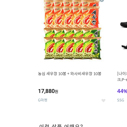
상
세
농심 새우깡 10봉 + 와사비새우깡 10봉
[나이
크,P-
17,880
44
원
G마켓
SSG
좋
아
요
이런 상품 어때요?