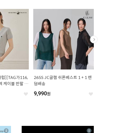
][TAG가116,
26SS JC글램 쉬폰베스트 1 + 1 랜
타이글 [1 +1] 대용량
넥 케이블 반팔 니
덤배송
취제 350g 퓨어코튼 
_
실내 담배 냄새 제거
9,990
원
15,900
원
좋
좋
아
아
요
요
4
상
상