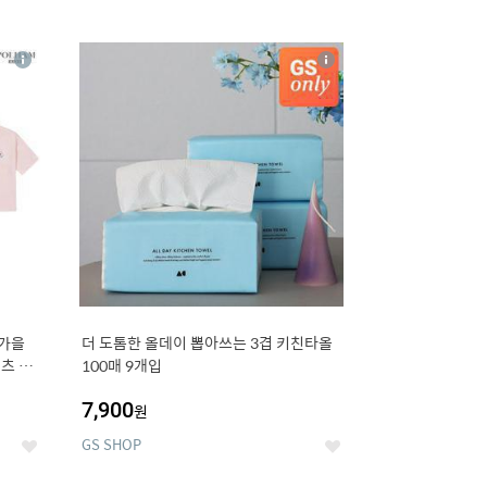
12
상
상
세
세
 가을
더 도톰한 올데이 뽑아쓰는 3겹 키친타올
츠 외
100매 9개입
7,900
원
GS SHOP
좋
좋
아
아
요
요