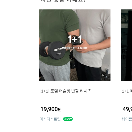
[1+1] 로헬 머슬핏 반팔 티셔츠
1+1
19,900
49,
원
미스터스트릿
웨이