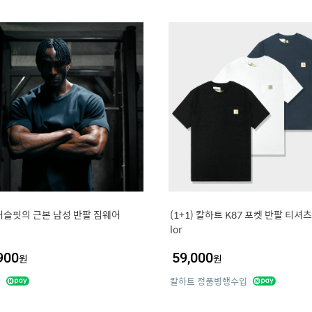
 머슬핏의 근본 남성 반팔 짐웨어
(1+1) 칼하트 K87 포켓 반팔 티셔츠 
lor
900
59,000
원
원
든
칼하트 정품병행수입