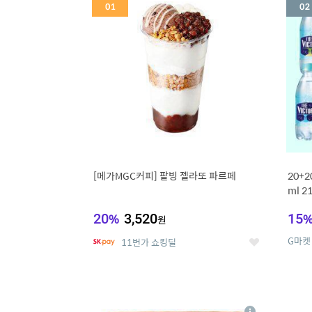
세
[메가MGC커피] 팥빙 젤라또 파르페
20+
ml 
20
%
3,520
15
원
G마켓
11번가 쇼킹딜
좋
아
요
5
6