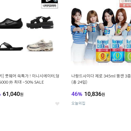
상
세
키] 풋웨어 쓱특가 ! 이니시에이터,덩
나랑드사이다 제로 345ml 뚱캔 3종 
6000 外 최대 ~50% SALE
(총 24입)
%
61,040
46
%
10,836
원
원
오늘의집
좋
아
요