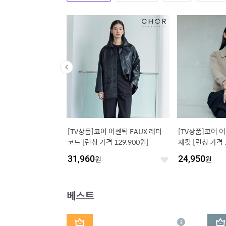
 블루종 점퍼 1종 (T2
[TV상품]코어 어센틱 FAUX 레더
[TV상품]코어 
코트 [런칭 가격 129,900원]
재킷 [런칭 가격 7
31,960
원
24,950
원
좋
좋
아
아
요
요
베스트
1
2
상