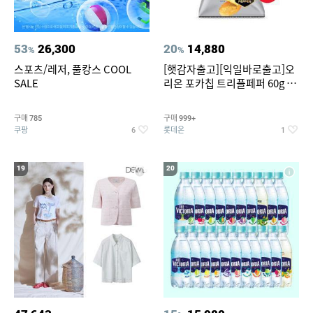
53
26,300
20
14,880
%
%
스포츠/레저, 풀캉스 COOL
[햇감자출고][익일바로출고]오
SALE
리온 포카칩 트리플페퍼 60g 12
개
구매
구매
785
999+
쿠팡
롯데온
6
1
19
20