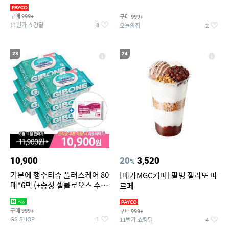
슈즈 베스트 제품 파격전
기물티슈
구매
구매
999+
999+
11번가 쇼킹딜
오늘의집
8
2
23
24
10,900
20
3,520
%
기본에 행주티슈 플러스케어 80
[메가MGC커피] 팥빙 젤라또 파
매*6팩 (+증정 셀룰로오스 수세
르페
미 2매)
구매
구매
999+
999+
GS SHOP
11번가 쇼킹딜
1
4