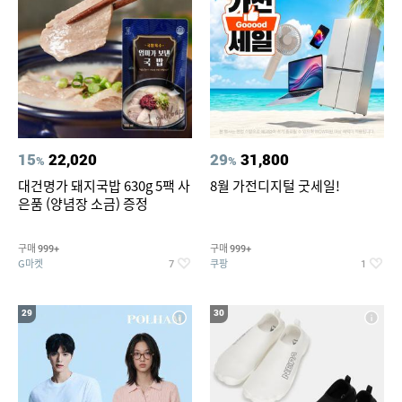
15
22,020
29
31,800
%
%
대건명가 돼지국밥 630g 5팩 사
8월 가전디지털 굿세일!
은품 (양념장 소금) 증정
구매
구매
999+
999+
G마켓
쿠팡
7
1
29
30