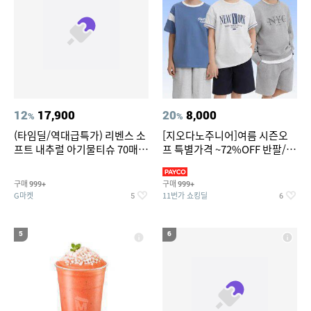
12
17,900
20
8,000
%
%
(타임딜/역대급특가) 리벤스 소
[지오다노주니어]여름 시즌오
프트 내추럴 아기물티슈 70매
프 특별가격 ~72%OFF 반팔/반
20팩 캡형 / 70gsm 고평량
바지/기능성 등
구매
구매
999+
999+
G마켓
11번가 쇼킹딜
5
6
5
6