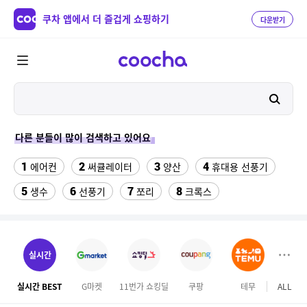
쿠차 앱에서 더 즐겁게 쇼핑하기
다운받기
다른 분들이 많이 검색하고 있어요
1
2
3
4
에어컨
써큘레이터
양산
휴대용 선풍기
5
6
7
8
생수
선풍기
쪼리
크록스
9
10
11
아우디 로고
팔찌부자재
침대 매트리스 퀸
12
13
잘풀리는집
S56UI0128 P4455 7162
실시간
14
15
스포티지r 타이어 235 55 18
우일인견
실시간 BEST
G마켓
11번가 쇼킹딜
쿠팡
테무
ALL
16
다이소 충전 단자 보호캡