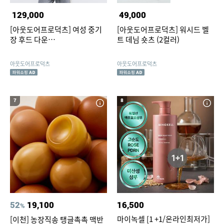
129,000
49,000
[아웃도어프로덕츠] 여성 중기
[아웃도어프로덕츠] 워시드 벨
장 후드 다운
트 데님 숏츠 (2컬러)
WO136TJDJZ64BR
아웃도어프로덕츠
아웃도어프로덕츠
7
8
52
19,100
16,500
%
마이녹셀 [1 +1/온라인최저가]
[이천] 농장직송 탱글촉촉 맥반