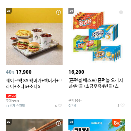
25
26
40
17,900
16,200
%
(홈런볼 베스트) 홈런볼 오리지
쉐이크쉑 SS 쉑버거+쉑버거+프
널4번들+소금우유4번들+스윗
라이+소다S+소다S
커스타드4번들+옥수수 소프트
콘맛4번들
구매
구매
999+
999+
G마켓
11번가 쇼킹딜
3
5
27
28