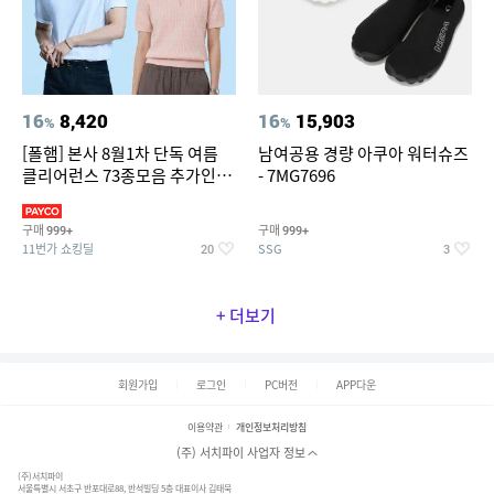
16
8,420
16
15,903
%
%
[폴햄] 본사 8월1차 단독 여름
남여공용 경량 아쿠아 워터슈즈
클리어런스 73종모음 추가인하
- 7MG7696
최대 83%OFF
구매
구매
999+
999+
11번가 쇼킹딜
SSG
20
3
+ 더보기
회원가입
로그인
PC버전
APP다운
이용약관
개인정보처리방침
(주) 서치파이 사업자 정보
(주)서치파이
서울특별시 서초구 반포대로88, 반석빌딩 5층 대표이사 김태묵