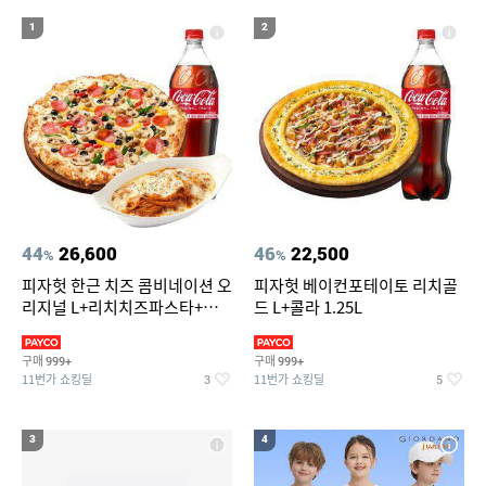
17
18
반려동물 위치추적 gps 목걸이
포켓몬카드
1
2
19
20
옥마루황토흙침대
긴팔쿨티
44
26,600
46
22,500
%
%
피자헛 한근 치즈 콤비네이션 오
피자헛 베이컨포테이토 리치골
리지널 L+리치치즈파스타+콜
드 L+콜라 1.25L
라 1.25L
구매
구매
999+
999+
11번가 쇼킹딜
11번가 쇼킹딜
3
5
3
4