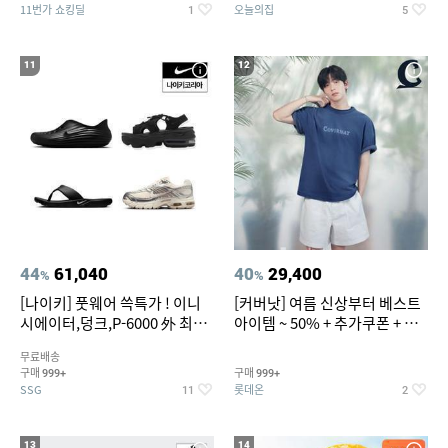
11번가 쇼킹딜
오늘의집
1
5
11
12
44
61,040
40
29,400
%
%
[나이키] 풋웨어 쓱특가 ! 이니
[커버낫] 여름 신상부터 베스트
시에이터,덩크,P-6000 外 최대
아이템 ~ 50% + 추가쿠폰 + 카
~50% SALE
드혜택
무료배송
구매
구매
999+
999+
SSG
롯데온
11
2
13
14