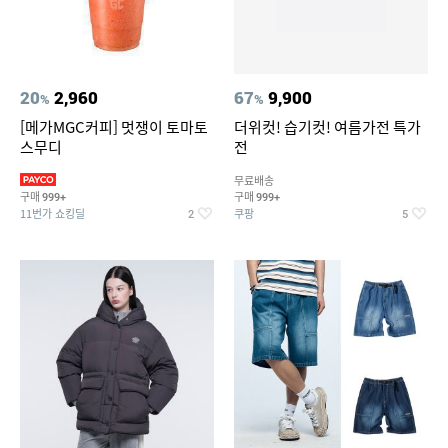
20
2,960
67
9,900
%
%
[메가MGC커피] 멋쟁이 토마토
더위컷! 습기컷! 여름가전 특가
스무디
전
무료배송
구매
구매
999+
999+
11번가 쇼킹딜
쿠팡
2
5