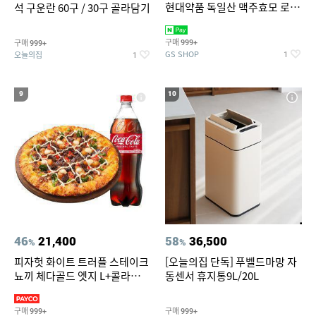
현대약품 독일산 맥주효모 로즈
석 구운란 60구 / 30구 골라담기
PDRN 탈모샴푸 대용량
1000ml (정가 100,000원)
구매
구매
999+
999+
GS SHOP
오늘의집
1
1
9
10
46
21,400
58
36,500
%
%
피자헛 화이트 트러플 스테이크
[오늘의집 단독] 푸벨드마망 자
뇨끼 체다골드 엣지 L+콜라
동센서 휴지통9L/20L
1.25L
구매
구매
999+
999+