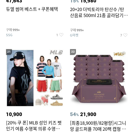
47,643
15
15,980
%
듀엘 썸머 베스트 + 쿠폰혜택
20+20 더빅토리아 탄산수 /탄
산음료 500ml 21종 골라담기
(총 2박스/분리배송)
구매
구매
999+
999+
SSG
G마켓
1
7
21
22
10,900
54
21,900
%
[20% 쿠 폰] MLB 성인 키즈 펫
[최종18,900원/82평량]시그니
인기 여름 수영복 의류 수영복
앙 골드퍼플 70매 20팩 캡형 아