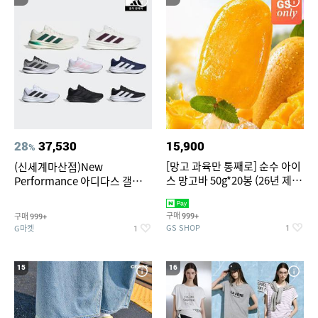
28
37,530
15,900
%
[망고 과육만 통째로] 순수 아이
(신세계마산점)New
스 망고바 50g*20봉 (26년 제
Performance 아디다스 갤럭시
조)
런 7종 택 1
구매
구매
999+
999+
GS SHOP
G마켓
1
1
15
16