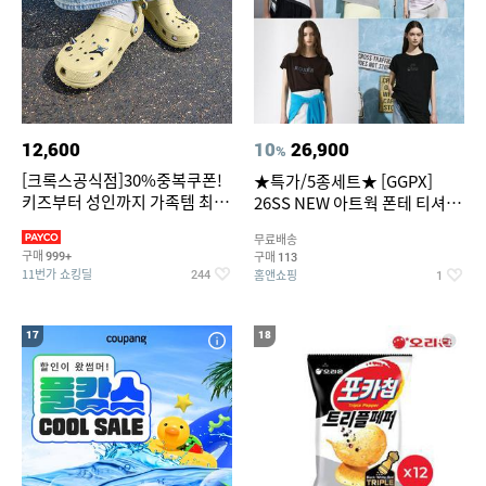
12,600
10
26,900
%
[크록스공식점]30%중복쿠폰!
★특가/5종세트★ [GGPX]
키즈부터 성인까지 가족템 최대
26SS NEW 아트웍 폰테 티셔츠
혜택가 찬스
5종 GX262F0501TS
무료배송
구매
구매
999+
113
11번가 쇼킹딜
홈앤쇼핑
244
1
17
18