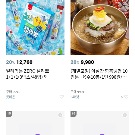
20
12,760
20
9,980
%
%
얼려먹는 ZERO 젤리뽀
(개별포장) 야심찬 함흥냉면 10
1+1+1(3박스/48입) 외
인분 +육수10봉/1인 998원/머
리가 쨍하게 시원한 냉면
구매
구매
999+
999+
롯데온
G마켓
5
15
16