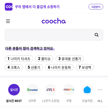
쿠차 앱에서 더 즐겁게 쇼핑하기
다운받기
다른 분들이 많이 검색하고 있어요
1
2
3
나이키 티셔츠
물티슈
휴대용 선풍기
4
5
6
7
크록스
선풍기
나이키 운동화
보냉백
8
9
10
11
스마트워치
슬리퍼
샌들
양산
12
13
14
생수
뉴발란스
수향미쌀10kg특등급
실시간
15
16
성인용세발자전거중고
갤럭시s7엣지 강화유리
실시간 BEST
G마켓
11번가 쇼킹딜
쿠팡
오늘의집
ALL
롯데
17
18
파타고니아
차량용스프레이페인트