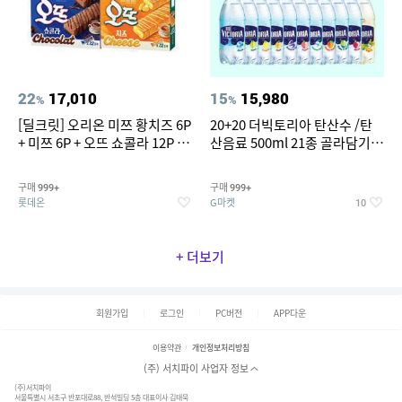
22
17,010
15
15,980
%
%
[딜크릿] 오리온 미쯔 황치즈 6P
20+20 더빅토리아 탄산수 /탄
+ 미쯔 6P + 오뜨 쇼콜라 12P +
산음료 500ml 21종 골라담기
오뜨 치즈 12P
(총 2박스/분리배송)
구매
구매
999+
999+
롯데온
G마켓
10
+ 더보기
회원가입
로그인
PC버전
APP다운
이용약관
개인정보처리방침
(주) 서치파이 사업자 정보
(주)서치파이
서울특별시 서초구 반포대로88, 반석빌딩 5층 대표이사 김태묵