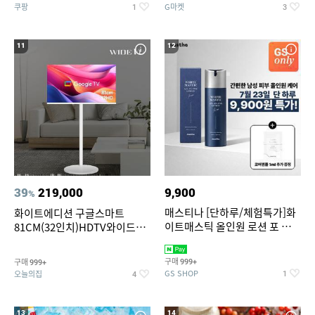
쿠팡
G마켓
1
3
11
12
39
219,000
9,900
%
매스티나 [단하루/체험특가]화
화이트에디션 구글스마트
이트매스틱 올인원 로션 포 맨
81CM(32인치)HDTV와이드무
150ml (정가 28,000원)
빙뷰 삼탠바이미 거치가능
구매
구매
999+
999+
GS SHOP
오늘의집
1
4
13
14