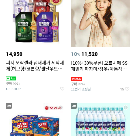
14,950
10
11,520
%
피지 모락셀라 냄새제거 세탁세
[10%+30%쿠폰] 오르시떼 SS
제(허브향/코튼향/샌달우드향/
패밀리 파자마/잠옷/아동잠옷/
화이트머스크향) 2.3리필 4종
아동내의
택1
구매
구매
999+
999+
GS SHOP
11번가 쇼킹딜
15
29
30