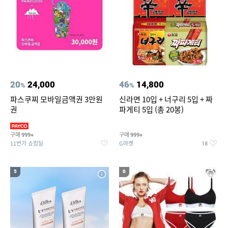
20
24,000
46
14,800
%
%
파스쿠찌 모바일금액권 3만원
신라면 10입 + 너구리 5입 + 짜
권
파게티 5입 (총 20봉)
구매
구매
999+
999+
11번가 쇼킹딜
G마켓
18
5
6