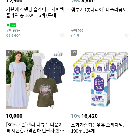
12,900
25
8,500
%
기본에 스탠딩 슬라이드 지퍼백
햄부기 (롯데리아) 나폴리콤보
플라워 총 102매, 6팩 (특대
12+대30+중40+소20)
구매
구매
999+
999+
GS SHOP
G마켓
21
22
10,000
10
16,420
%
[30%쿠폰]샐리|티뷰 무더운여
소화가잘되는우유 오리지널,
름 시원한가격인하 반팔자켓 1
190ml, 24개