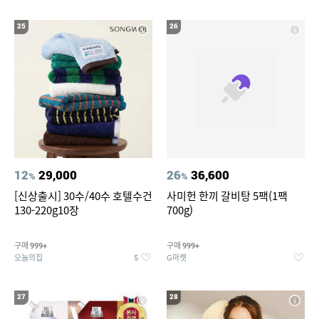
25
26
12
29,000
26
36,600
%
%
[신상출시] 30수/40수 호텔수건
사미헌 한끼 갈비탕 5팩(1팩
130-220g10장
700g)
구매
구매
999+
999+
오늘의집
G마켓
5
27
28