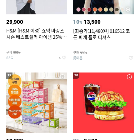
29,900
10
13,500
%
H&M [H&M 여성] 쇼익 바캉스
[최종가:11,480원] 016512 코
시즌 베스트셀러 아이템 25%
튼 피케 폴로 티셔츠
할인
구매
구매
999+
999+
SSG
롯데온
4
19
20