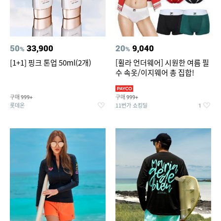
50
33,900
20
9,040
%
%
[1+1] 핑크 톤업 50ml(2개)
[휠라 언더웨어] 시원한 여름 필
수 속옷/이지웨어 총 집합!
구매
구매
999+
999+
롯데온
11번가 쇼킹딜
1