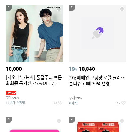
19
20
forever21
포켓몬 카드 메가진화 카드 짝퉁
1
2
10,000
19
18,840
%
[지오다노/본사] 품절주의 여름
77g 베베앙 고평량 로얄 플러스
최최종 특가전~72%OFF 민소
물티슈 70매 20팩 캡형
매/반팔/반바지/린넨 외
구매
구매
999+
999+
11번가 쇼킹딜
G마켓
64
17
3
4