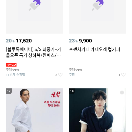
20
17,520
23
9,900
%
%
[블루독베이비] S/S 최종가+가
프렌치카페 카페오레 컵커피
을오픈 특가 상하복/원피스/내
의/팬츠 외 100종
구매
구매
999+
999+
11번가 쇼킹딜
쿠팡
3
1
17
18