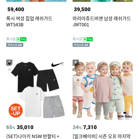
59,400
39,500
록시 여성 집업 래쉬가드
마리아쥬드비엔 남성 래쉬가드
WT543B
JMT001
록시걸
록시걸
7
8
65
35,010
34
7,310
%
%
(SET)나이키 NSW 반팔티 +
[밀크베이비] 시즌 오프 마지막