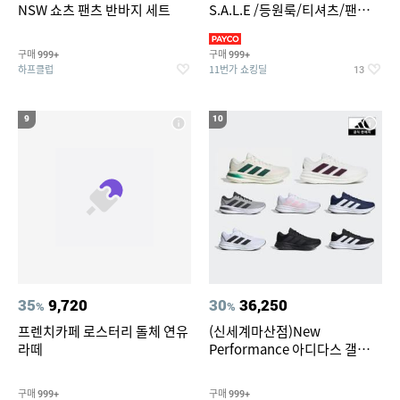
NSW 쇼츠 팬츠 반바지 세트
S.A.L.E /등원룩/티셔츠/팬츠/
상하복/실내복/팬츠 외
구매
구매
999+
999+
하프클럽
11번가 쇼킹딜
13
9
10
35
9,720
30
36,250
%
%
프렌치카페 로스터리 돌체 연유
(신세계마산점)New
라떼
Performance 아디다스 갤럭시
런 7종 택 1
구매
구매
999+
999+