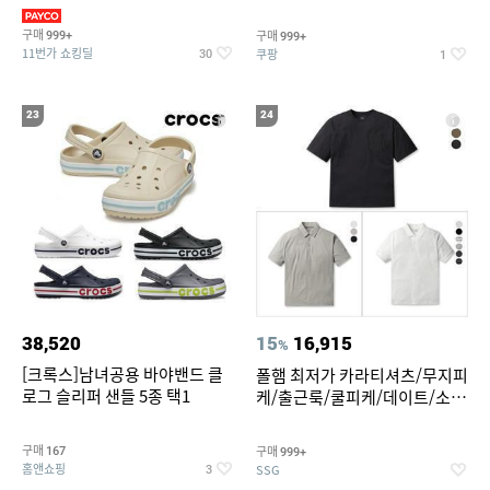
만원대 100종 한정특가
구매
구매
999+
999+
11번가 쇼킹딜
쿠팡
30
1
23
24
38,520
15
16,915
%
[크록스]남녀공용 바야밴드 클
폴햄 최저가 카라티셔츠/무지피
로그 슬리퍼 샌들 5종 택1
케/출근룩/쿨피케/데이트/소로
나 티셔츠 3종 택1
구매
구매
167
999+
홈앤쇼핑
SSG
3