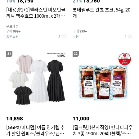
10
18,790
27
13,760
%
%
[대용량1+1]엘라스틴 비오틴클
롯데웰푸드 칸쵸 초코, 54g, 20
리닉 맥주효모 1000ml x 2개
개
(샴푸/컨디셔너 택1)
무료배송
구매
구매
999+
999+
홈앤쇼핑
쿠팡
2
1
21
22
14,898
11,000
[GGPX/미니멈] 여름 인기템 추
[딜크릿] (본사직영) 칸타타파우
가 할인 원피스/블라우스/팬츠
치 3종 190ml 20팩 (블랙/스위