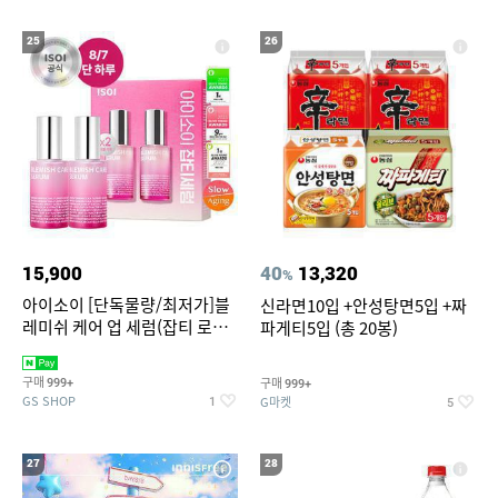
25
26
15,900
40
13,320
%
아이소이 [단독물량/최저가]블
신라면10입 +안성탕면5입 +짜
레미쉬 케어 업 세럼(잡티 로즈
파게티5입 (총 20봉)
세럼) 20ml 더블기획 (사용기한
2027-04-24)
구매
구매
999+
999+
GS SHOP
G마켓
1
5
27
28