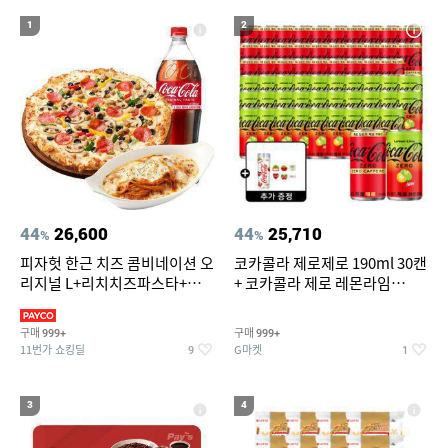
19
20
성인용세발자전거중고
현미
1
2
44
26,600
44
25,710
%
%
피자헛 한근 치즈 콤비네이션 오
코카콜라 제로제로 190ml 30캔
리지널 L+리치치즈파스타+콜
+ 코카콜라 제로 레몬라임
라 1.25L
190ml 30캔 + (증정) 콜드컵+스
티커 세트
구매
구매
999+
999+
11번가 쇼킹딜
G마켓
9
1
3
4