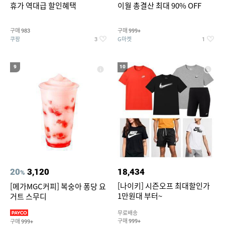
휴가 역대급 할인혜택
이월 총결산 최대 90% OFF
구매
구매
983
999+
쿠팡
G마켓
3
1
9
10
20
3,120
18,434
%
[나이키] 시즌오프 최대할인가
[메가MGC커피] 복숭아 퐁당 요
1만원대 부터~
거트 스무디
무료배송
구매
구매
999+
999+