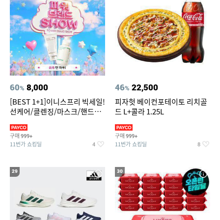
60
8,000
46
22,500
%
%
[BEST 1+1]이니스프리 빅세일!
피자헛 베이컨포테이토 리치골
선케어/클렌징/마스크/핸드크
드 L+콜라 1.25L
림/레티놀/PDRN/비타C/그린
구매
구매
999+
999+
11번가 쇼킹딜
11번가 쇼킹딜
4
8
29
30