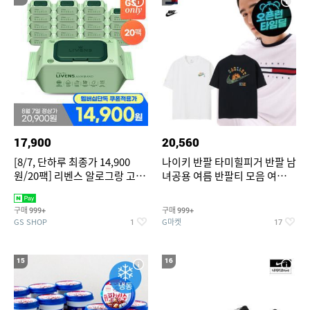
17,900
20,560
[8/7, 단하루 최종가 14,900
나이키 반팔 타미힐피거 반팔 남
원/20팩] 리벤스 알로그랑 고평
녀공용 여름 반팔티 모음 여름
량 물티슈 70매x20팩
반팔티 기간한정 특가
구매
구매
999+
999+
GS SHOP
G마켓
1
17
15
16