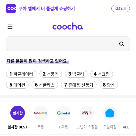
쿠차 앱에서 더 즐겁게 쇼핑하기
다운받기
다른 분들이 많이 검색하고 있어요
1
2
3
4
써큘레이터
선풍기
넥쿨러
선크림
5
6
7
8
에어컨
선글라스
휴대용 선풍기
양산
9
10
실외기없는 에어컨
차량햇빛가리개
11
12
13
여성칠부바지
버거킹
부산엘시티
실시간
14
15
라이트라이드 360
겔럭시25카드케이스
실시간 BEST
쿠팡
G마켓
11번가 쇼킹딜
오늘의집
ALL
GS S
16
17
18
forever21
뷔페용기
매직 미러