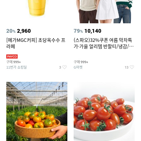
20
2,960
79
10,140
%
%
[메가MGC커피] 초당옥수수 프
(스파오)32%쿠폰 여름 막차특
라페
가·가을 얼리템 반팔티/냉감/반
바지/린넨/맨투맨/슬랙스/가디
건 외 ~74%OFF
구매
구매
999+
999+
11번가 쇼킹딜
G마켓
3
13