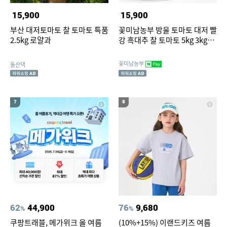
15,900
15,900
부산 대저토마토 찰 토마토 특품
꽃미남농부 방울 토마토 대저 빨
2.5kg 로얄과
강 흑대추 찰 토마토 5kg 3kg
2kg
꽃미남농부
돌산댁
7
8
62
44,900
76
9,680
%
%
쿠팡트래블, 메가위크 올 여름
(10%+15%) 이랜드키즈 여름