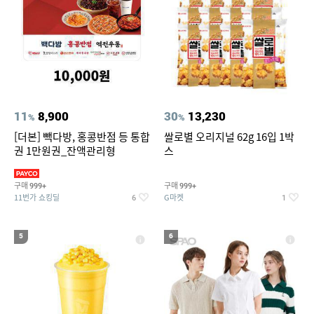
11
8,900
30
13,230
%
%
[더본] 빽다방, 홍콩반점 등 통합
쌀로별 오리지널 62g 16입 1박
권 1만원권_잔액관리형
스
구매
구매
999+
999+
11번가 쇼킹딜
G마켓
6
1
5
6