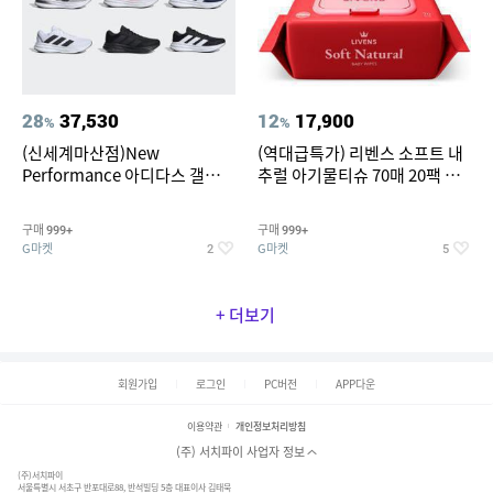
28
37,530
12
17,900
%
%
(신세계마산점)New
(역대급특가) 리벤스 소프트 내
Performance 아디다스 갤럭시
추럴 아기물티슈 70매 20팩 캡
런 7종 택 1
형 / 70gsm 고평량
구매
구매
999+
999+
G마켓
G마켓
2
5
+ 더보기
회원가입
로그인
PC버전
APP다운
이용약관
개인정보처리방침
(주) 서치파이 사업자 정보
(주)서치파이
서울특별시 서초구 반포대로88, 반석빌딩 5층 대표이사 김태묵