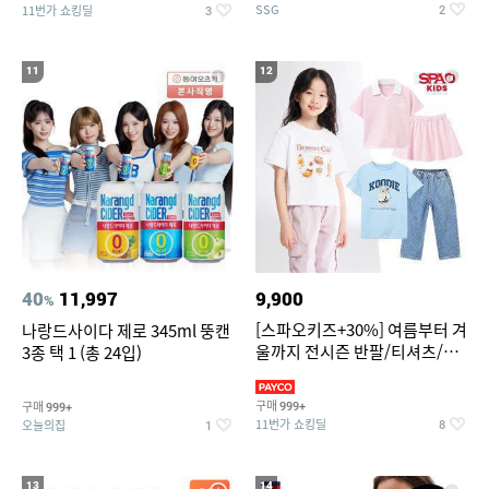
SSG
11번가 쇼킹딜
2
3
11
12
40
11,997
9,900
%
[스파오키즈+30%] 여름부터 겨
나랑드사이다 제로 345ml 뚱캔
울까지 전시즌 반팔/티셔츠/셋
3종 택 1 (총 24입)
업/원피스/팬츠/아우트 外
구매
구매
999+
999+
11번가 쇼킹딜
오늘의집
8
1
13
14