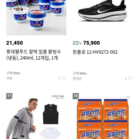
21,450
22
75,900
%
롯데웰푸드 찰떡 일품 팥빙수
윈플로 12 HV9272-002
(냉동), 240ml, 12개입, 1개
구매
구매
999+
999+
쿠팡
롯데온
1
1
17
18