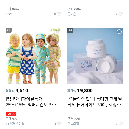
~
트아메리카노/헤이즐넛)
구매
구매
999+
999+
SSG
롯데온
8
2
23
24
55
4,510
34
19,800
%
%
[삠뽀요][파이널특가
[오늘의집 단독] 특대형 고체 탈
25%+15%] 썸머시즌오프
취제 퓨어화이트 300g_화장실
3,390원~/상하복/래쉬가드/수
탈취제 담배냄새제거 거실탈취
영복/티셔츠/
구매
구매
999+
999+
11번가 쇼킹딜
오늘의집
4
2