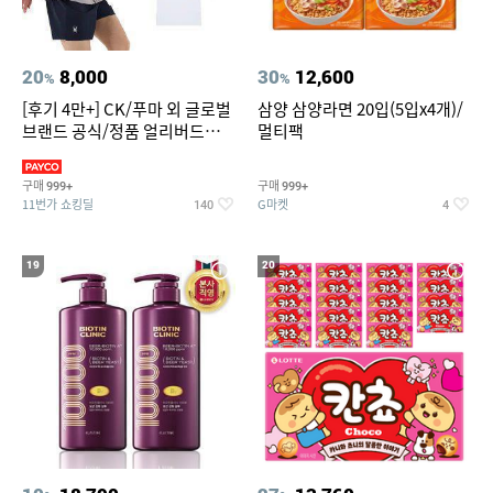
20
8,000
30
12,600
%
%
[후기 4만+] CK/푸마 외 글로벌
삼양 삼양라면 20입(5입x4개)/
브랜드 공식/정품 얼리버드
멀티팩
~94%
구매
구매
999+
999+
11번가 쇼킹딜
G마켓
140
4
19
20