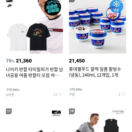
76
21,360
21,450
%
롯데웰푸드 찰떡 일품 팥빙수
나이키 반팔 타미힐피거 반팔 남
(냉동), 240ml, 12개입, 1개
녀공용 여름 반팔티 모음 여름
반팔티 기간한정 특가
구매
구매
999+
999+
쿠팡
G마켓
1
17
17
18