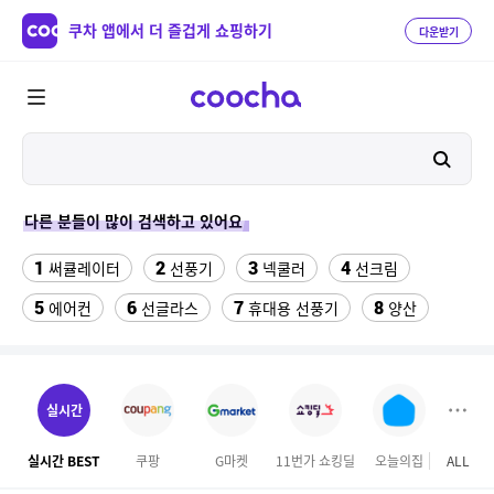
쿠차 앱에서 더 즐겁게 쇼핑하기
다운받기
다른 분들이 많이 검색하고 있어요
1
2
3
4
써큘레이터
선풍기
넥쿨러
선크림
5
6
7
8
에어컨
선글라스
휴대용 선풍기
양산
9
10
반팔티
수향미쌀10kg특등급
11
12
13
실외기없는 에어컨
여성 댄스복
나이키운동화
실시간
14
15
성인용세발자전거중고
위닉스 dn3e170 lwk
실시간 BEST
쿠팡
G마켓
11번가 쇼킹딜
오늘의집
ALL
테
16
17
18
버거킹
풍기인견바지
대나무돗자리