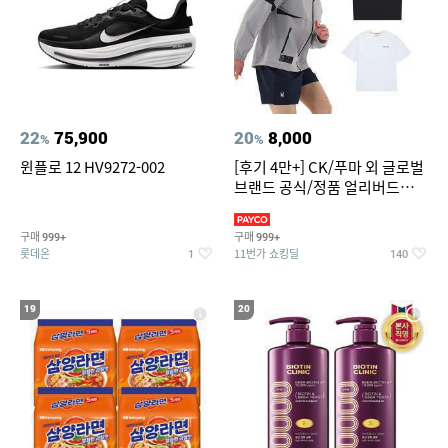
22
75,900
20
8,000
%
%
윈플로 12 HV9272-002
[후기 4만+] CK/푸마 외 글로벌
브랜드 공식/정품 얼리버드
~94%
구매
구매
999+
999+
롯데온
11번가 쇼킹딜
1
140
19
20