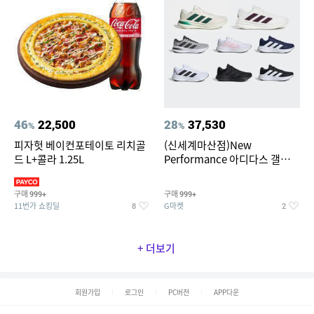
46
22,500
28
37,530
%
%
피자헛 베이컨포테이토 리치골
(신세계마산점)New
드 L+콜라 1.25L
Performance 아디다스 갤럭시
런 7종 택 1
구매
구매
999+
999+
11번가 쇼킹딜
G마켓
8
2
+ 더보기
회원가입
로그인
PC버전
APP다운