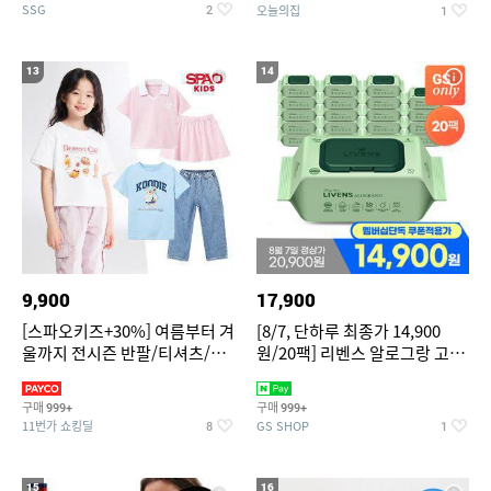
SSG
오늘의집
2
1
13
14
9,900
17,900
[스파오키즈+30%] 여름부터 겨
[8/7, 단하루 최종가 14,900
울까지 전시즌 반팔/티셔츠/셋
원/20팩] 리벤스 알로그랑 고평
업/원피스/팬츠/아우트 外
량 물티슈 70매x20팩
구매
구매
999+
999+
11번가 쇼킹딜
GS SHOP
8
1
15
16