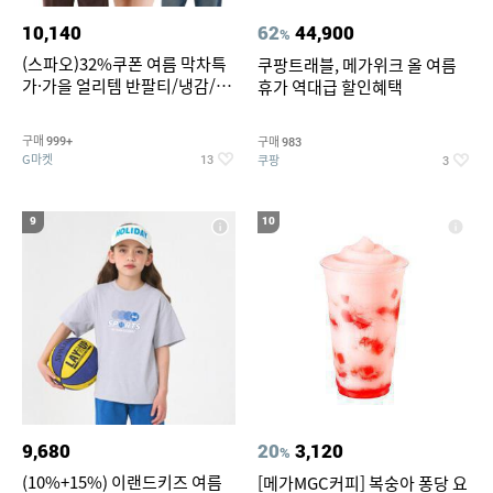
10,140
62
44,900
%
(스파오)32%쿠폰 여름 막차특
쿠팡트래블, 메가위크 올 여름
가·가을 얼리템 반팔티/냉감/반
휴가 역대급 할인혜택
바지/린넨/맨투맨/슬랙스/가디
건 외 ~74%OFF
구매
구매
999+
983
G마켓
쿠팡
13
3
9
10
9,680
20
3,120
%
(10%+15%) 이랜드키즈 여름
[메가MGC커피] 복숭아 퐁당 요