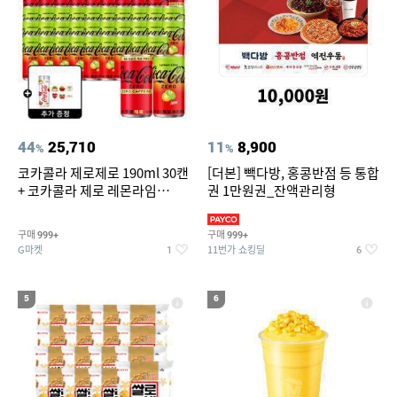
44
25,710
11
8,900
%
%
코카콜라 제로제로 190ml 30캔
[더본] 빽다방, 홍콩반점 등 통합
+ 코카콜라 제로 레몬라임
권 1만원권_잔액관리형
190ml 30캔 + (증정) 콜드컵+스
티커 세트
구매
구매
999+
999+
G마켓
11번가 쇼킹딜
1
6
5
6