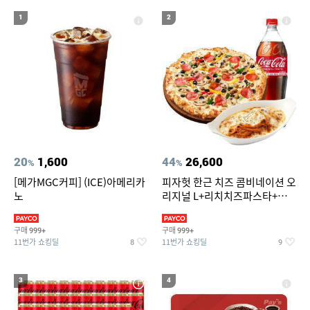
19
20
메트로시티 양산
차량용스프레이페인트
1
2
20
1,600
44
26,600
%
%
[메가MGC커피] (ICE)아메리카
피자헛 한근 치즈 콤비네이션 오
노
리지널 L+리치치즈파스타+콜
라 1.25L
구매
구매
999+
999+
11번가 쇼킹딜
11번가 쇼킹딜
8
9
3
4