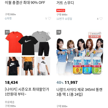
이월 총결산 최대 90% OFF
거트 스무디
구매
구매
999+
999+
G마켓
11번가 쇼킹딜
1
4
11
12
18,434
40
11,997
%
[나이키] 시즌오프 최대할인가
나랑드사이다 제로 345ml 뚱캔
1만원대 부터~
3종 택 1 (총 24입)
무료배송
구매
구매
999+
999+