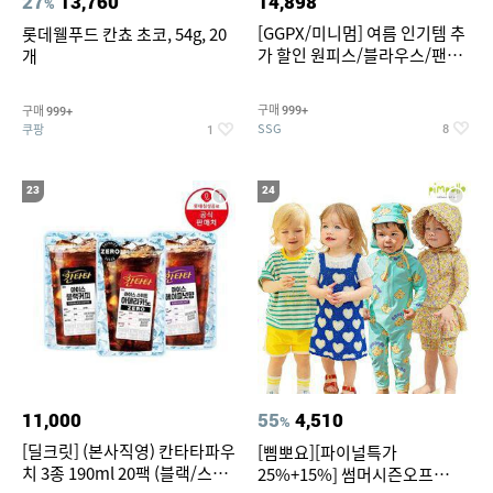
27
13,760
14,898
%
[GGPX/미니멈] 여름 인기템 추
롯데웰푸드 칸쵸 초코, 54g, 20
가 할인 원피스/블라우스/팬츠
개
~
구매
구매
999+
999+
SSG
쿠팡
8
1
23
24
11,000
55
4,510
%
[딜크릿] (본사직영) 칸타타파우
[삠뽀요][파이널특가
치 3종 190ml 20팩 (블랙/스위
25%+15%] 썸머시즌오프