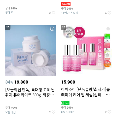
트아메리카노/헤이즐넛)
3,390원~/상하복/래쉬가드/수
영복/티셔츠/
구매
구매
999+
999+
롯데온
11번가 쇼킹딜
2
4
25
26
34
19,800
15,900
%
아이소이 [단독물량/최저가]블
[오늘의집 단독] 특대형 고체 탈
레미쉬 케어 업 세럼(잡티 로즈
취제 퓨어화이트 300g_화장실
세럼) 20ml 더블기획 (사용기한
탈취제 담배냄새제거 거실탈취
2027-04-24)
구매
구매
999+
999+
GS SHOP
오늘의집
2
2