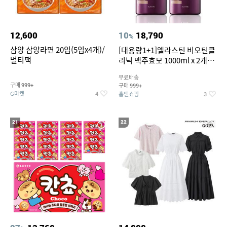
12,600
10
18,790
%
삼양 삼양라면 20입(5입x4개)/
[대용량1+1]엘라스틴 비오틴클
멀티팩
리닉 맥주효모 1000ml x 2개
(샴푸/컨디셔너 택1)
무료배송
구매
구매
999+
999+
G마켓
홈앤쇼핑
4
3
21
22