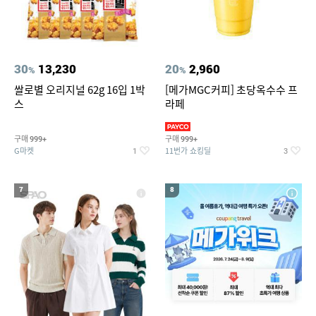
30
13,230
20
2,960
%
%
쌀로별 오리지널 62g 16입 1박
[메가MGC커피] 초당옥수수 프
스
라페
구매
구매
999+
999+
G마켓
11번가 쇼킹딜
1
3
7
8