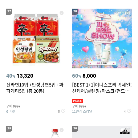
27
28
40
13,320
60
8,000
%
%
신라면10입 +안성탕면5입 +짜
[BEST 1+1]이니스프리 빅세일!
파게티5입 (총 20봉)
선케어/클렌징/마스크/핸드크
림/레티놀/PDRN/비타C/그린
구매
구매
999+
999+
G마켓
11번가 쇼킹딜
5
4
29
30