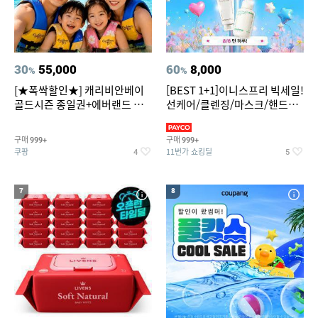
30
55,000
60
8,000
%
%
[★폭싹할인★] 캐리비안베이
[BEST 1+1]이니스프리 빅세일!
골드시즌 종일권+에버랜드 오
선케어/클렌징/마스크/핸드크
후권 대소공통
림/레티놀/PDRN/비타C/그린
구매
구매
999+
999+
쿠팡
11번가 쇼킹딜
4
5
7
8