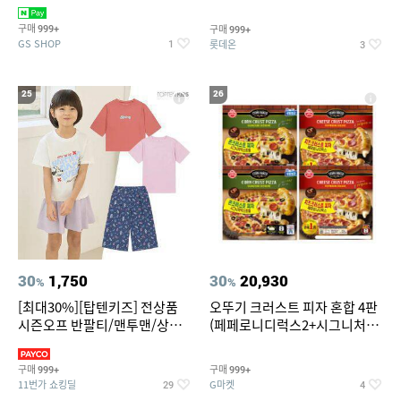
치즈 증정
크림/베리믹스/헤이즐넛초코
구매
구매
999+
999+
GS SHOP
롯데온
1
3
25
26
30
1,750
30
20,930
%
%
[최대30%][탑텐키즈] 전상품
오뚜기 크러스트 피자 혼합 4판
시즌오프 반팔티/맨투맨/상하
(페페로니디럭스2+시그니처익
복/레깅스 외 100종
스트림2)
구매
구매
999+
999+
11번가 쇼킹딜
G마켓
29
4