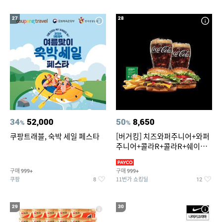
27
28
34
52,000
50
8,650
%
%
쿠팡트래블, 숙박 세일 페스타
[버거킹] 치즈와퍼주니어+와퍼
주니어+콜라R+콜라R+쉐이킹
프라이 스윗어니언
구매
구매
999+
999+
쿠팡
11번가 쇼킹딜
8
12
29
30