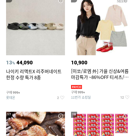
13
44,090
10,900
%
[미쏘/로엠 外] 가을 신상&여름
나이키 리액트X 리주버네이트
마감특가 ~86%OFF 티셔츠/슬
한정 수량 특가 8종
랙스/원피스/니트/블라우스
구매
구매
999+
999+
11번가 쇼킹딜
롯데온
12
2
17
18