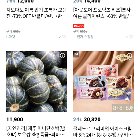
76
12,000
20
14,400
%
%
지오다노 여름 인기 초특가 모음
[아웃도어 프로덕츠 키즈]본사
전~73%OFF 반팔티/린넨/반바
여름 클리어런스 ~63% 반팔/반
지 외
바지/수영복
구매
구매
999+
999+
G마켓
11번가 쇼킹딜
12
3
23
24
11,900
24
30,320
%
[자연진리] 제주 미니단호박(밤
끌레도르 프리미엄 아이스크림
호박) 보우짱 3kg 특품+파마산
바 5종 24개 (8+8+8개) /쿠키앤