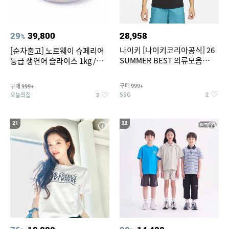
29
39,800
28,958
%
나이키 [나이키코리아공식] 26
[순차출고] 노르웨이 슈페리어
SUMMER BEST 의류모음
등급 생연어 슬라이스 1kg /
~55% SALE
500g / 300g 항공직송
구매
구매
999+
999+
SSG
오늘의집
2
2
21
22