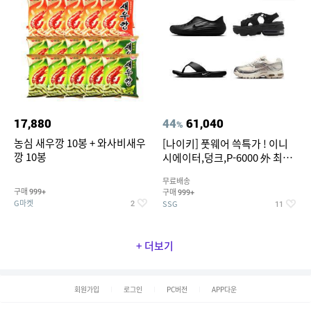
17,880
44
61,040
%
농심 새우깡 10봉 + 와사비새우
[나이키] 풋웨어 쓱특가 ! 이니
깡 10봉
시에이터,덩크,P-6000 外 최대
~50% SALE
무료배송
구매
구매
999+
999+
G마켓
SSG
2
11
+ 더보기
회원가입
로그인
PC버전
APP다운