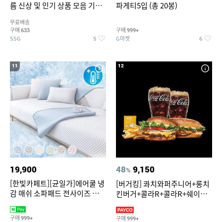
름 신상 및 인기 상품 모음 기획
파게티5입 (총 20봉)
전 최대 77% SALE
무료배송
구매
구매
633
999+
SSG
G마켓
5
6
11
12
19,900
48
9,150
%
[한빛카페트][균일가]에어쿨 냉
[버거킹] 콰치와퍼주니어+롱치
감 매쉬 소파패드 전사이즈 균일
킨버거+콜라R+콜라R+쉐이킹
가
프라이 구운갈릭
구매
구매
999+
999+