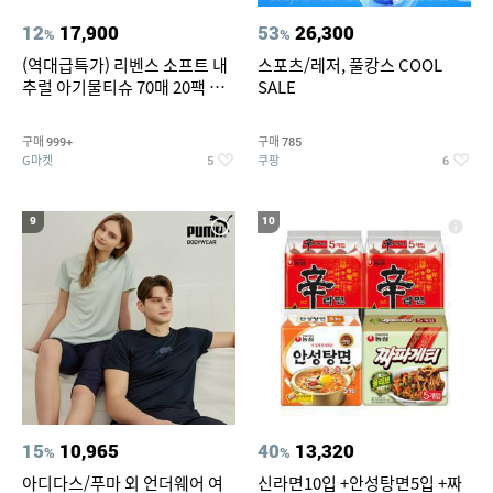
12
17,900
53
26,300
%
%
(역대급특가) 리벤스 소프트 내
스포츠/레저, 풀캉스 COOL
추럴 아기물티슈 70매 20팩 캡
SALE
형 / 70gsm 고평량
구매
구매
999+
785
G마켓
쿠팡
5
6
9
10
15
10,965
40
13,320
%
%
아디다스/푸마 외 언더웨어 여
신라면10입 +안성탕면5입 +짜