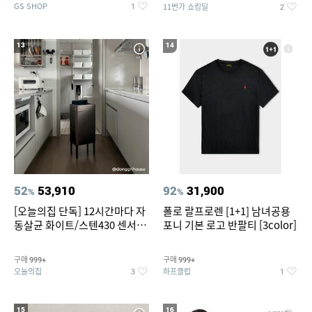
GS SHOP
11번가 쇼킹딜
1
2
13
14
52
53,910
92
31,900
%
%
[오늘의집 단독] 12시간마다 자
폴로 랄프로렌 [1+1] 남녀공용
동살균 화이트/스텐430 센서휴
포니 기본 로고 반팔티 [3color]
지통 20L/30L
구매
구매
999+
999+
오늘의집
하프클럽
3
1
15
16