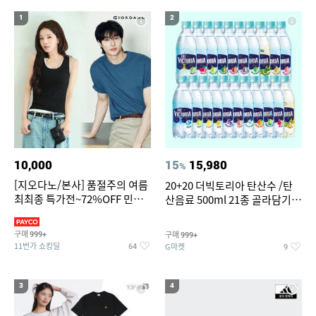
17
18
대나무돗자리
전기롤
1
2
19
자동차 온풍기 차량용 히터 24V 12V 미니 난방기
20
댄스복 상의
10,000
15
15,980
%
[지오다노/본사] 품절주의 여름
20+20 더빅토리아 탄산수 /탄
최최종 특가전~72%OFF 민소
산음료 500ml 21종 골라담기
매/반팔/반바지/린넨 외
(총 2박스/분리배송)
구매
구매
999+
999+
11번가 쇼킹딜
G마켓
64
9
3
4