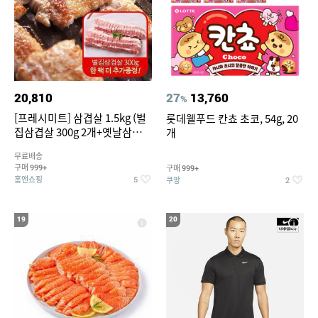
20,810
27
13,760
%
[프레시미트] 삼겹살 1.5kg (벌
롯데웰푸드 칸쵸 초코, 54g, 20
집삼겹살 300g 2개+옛날삼겹살
개
300g 2개+벌집삼겹살300g한
무료배송
팩 추가증정)
구매
구매
999+
999+
홈앤쇼핑
쿠팡
5
2
19
20