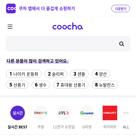
쿠차 앱에서 더 즐겁게 쇼핑하기
다운받기
다른 분들이 많이 검색하고 있어요
1
2
3
4
나이키 운동화
슬리퍼
샌들
양산
5
6
7
8
선풍기
생수
휴대용 선풍기
뉴발란스
9
10
크로커다일레이디 원피스
수향미쌀10kg특등급
11
12
여자라인 댄스복롱스커트
가정용 인형뽑기기계
실시간
13
14
이사 박스
성인용세발자전거중고
실시간 BEST
쿠팡
11번가 쇼킹딜
G마켓
하이마트
ALL
롯데
15
16
razer마우스
오랄비 어린이 전동칫솔모 리필