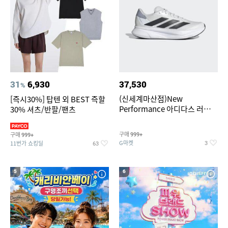
31
6,930
37,530
%
(신세계마산점)New
[즉시30%] 탑텐 외 BEST 즉할
Performance 아디다스 러닝화
30% 셔츠/반팔/팬츠
듀라모 SL2
구매
구매
999+
999+
G마켓
11번가 쇼킹딜
3
63
5
6