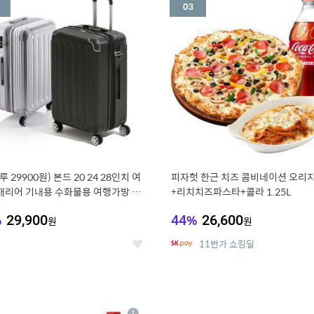
세
루 29900원) 본드 20 24 28인치 여
피자헛 한근 치즈 콤비네이션 오리지
캐리어 기내용 수화물용 여행가방 케
+리치치즈파스타+콜라 1.25L
방 (20%쿠폰)
%
29,900
44
%
26,600
원
원
11번가 쇼킹딜
좋
아
요
7