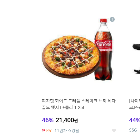
13
1
상
세
피자헛 화이트 트러플 스테이크 뇨끼 체다
[나이
골드 엣지 L+콜라 1.25L
크,P-
46
%
21,400
44
원
SSG
11번가 쇼킹딜
좋
아