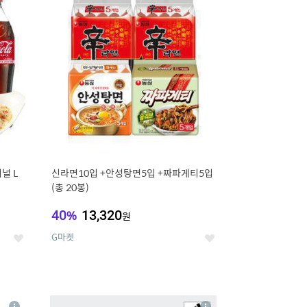
세
세
널 L
신라면10입 +안성탕면5입 +짜파게티5입
(총 20봉)
40
%
13,320
원
G마켓
좋
좋
아
아
요
요
8