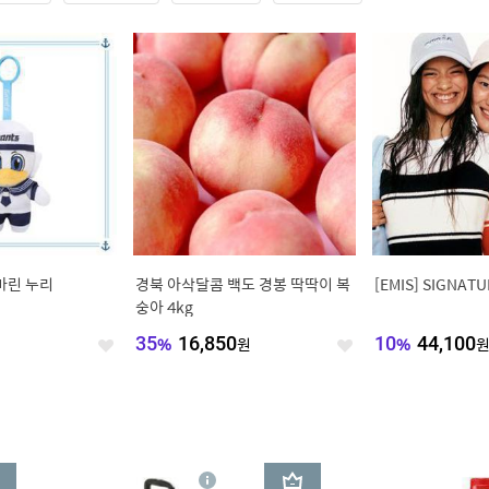
 마린 누리
경북 아삭달콤 백도 경봉 딱딱이 복
[EMIS] SIGNATU
숭아 4kg
35
%
16,850
원
10
%
44,100
좋
좋
아
아
요
요
3
상