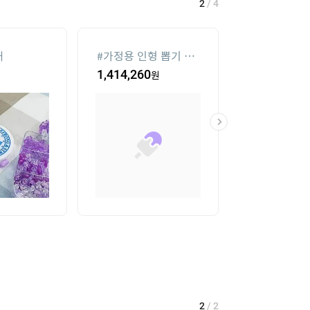
2
/
4
재
#
가정용 인형 뽑기 기
#
메가박스
계
1,414,260
원
11,500
원
2
/
2