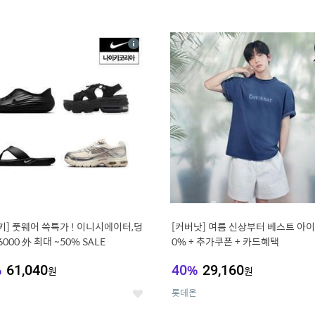
4
15
상
세
키] 풋웨어 쓱특가 ! 이니시에이터,덩
[커버낫] 여름 신상부터 베스트 아이템 ~
6000 外 최대 ~50% SALE
0% + 추가쿠폰 + 카드혜택
%
61,040
40
%
29,160
원
원
롯데온
좋
아