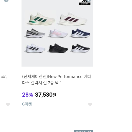
상
상
세
세
 스무
(신세계마산점)New Performance 아디
다스 갤럭시 런 7종 택 1
28
%
37,530
원
G마켓
좋
좋
아
아
요
요