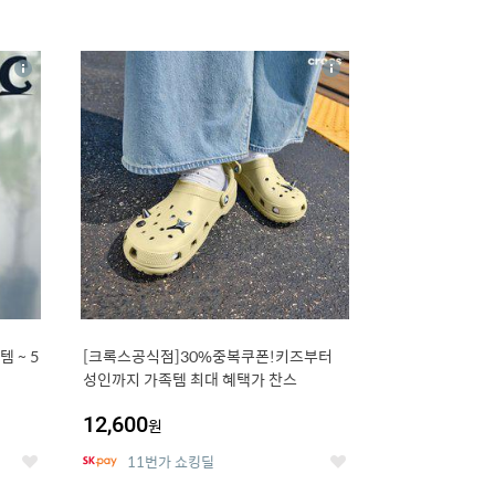
16
상
상
세
세
 5
[크록스공식점]30%중복쿠폰!키즈부터
성인까지 가족템 최대 혜택가 찬스
12,600
원
11번가 쇼킹딜
좋
좋
아
아