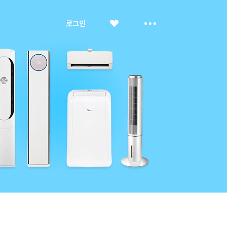
좋
더
로그인
아
보
요
기