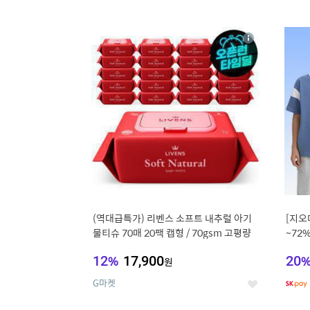
9
1
상
세
(역대급특가) 리벤스 소프트 내추럴 아기
[지오
물티슈 70매 20팩 캡형 / 70gsm 고평량
~72
12
%
17,900
20
원
G마켓
좋
아
요