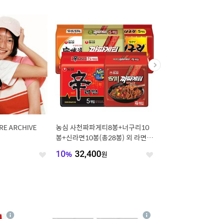
RE ARCHIVE
농심 사천짜파게티8봉+너구리10
남녀공용 엔비에이 아치
봉+신라면10봉(총28봉) 외 라면 모
팔 티셔츠 4종 택일
음전 짜파게티 안성탕면
원
10
%
32,400
원
23
%
9,240
원
좋
좋
아
아
요
요
4
상
상