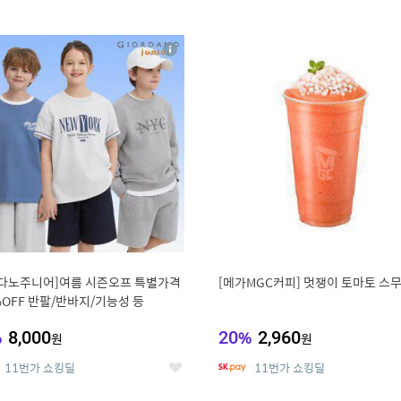
0
11
상
세
다노주니어]여름 시즌오프 특별가격
[메가MGC커피] 멋쟁이 토마토 스
%OFF 반팔/반바지/기능성 등
%
8,000
20
%
2,960
원
원
11번가 쇼킹딜
11번가 쇼킹딜
좋
아
요