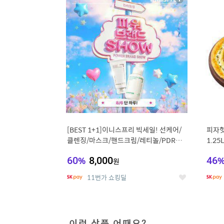
상
세
[BEST 1+1]이니스프리 빅세일! 선케어/
피자헛
클렌징/마스크/핸드크림/레티놀/PDRN/
1.25
비타C/그린
60
%
8,000
46
원
11번가 쇼킹딜
좋
아
요
이런 상품 어때요?