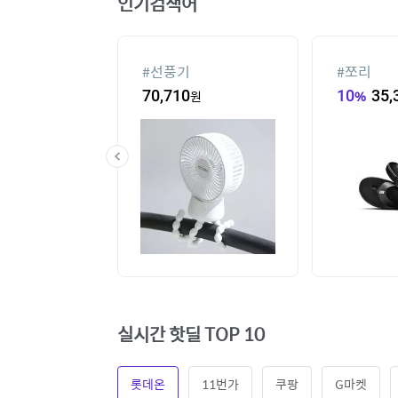
인기검색어
#
선풍기
#
쪼리
60
원
70,710
원
10
%
35,
실시간 핫딜 TOP 10
롯데온
11번가
쿠팡
G마켓