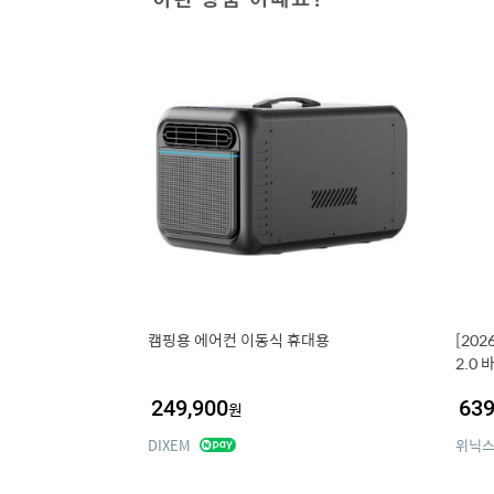
캠핑용 에어컨 이동식 휴대용
[20
2.0
K)
249,900
639
원
DIXEM