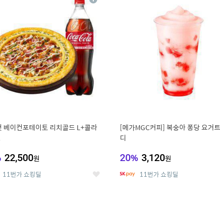
상
세
 베이컨포테이토 리치골드 L+콜라
[메가MGC커피] 복숭아 퐁당 요거트
L
디
%
22,500
20
%
3,120
원
원
11번가 쇼킹딜
11번가 쇼킹딜
좋
아
요