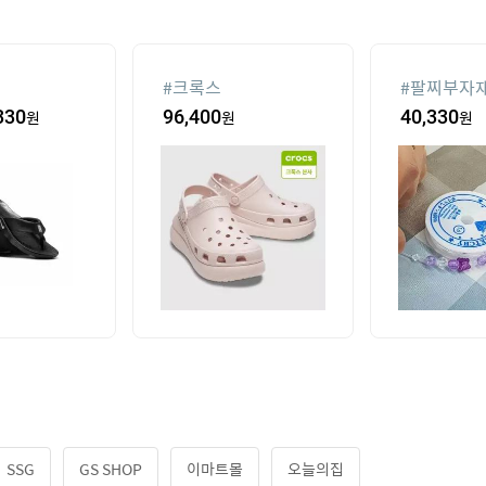
#
크록스
#
팔찌부자
330
원
96,400
원
40,330
원
SSG
GS SHOP
이마트몰
오늘의집