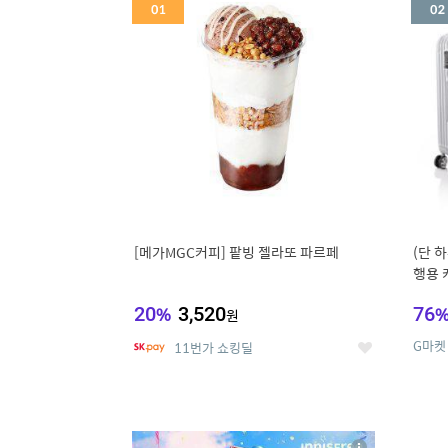
세
[메가MGC커피] 팥빙 젤라또 파르페
(단 하
행용 
리어가
20
%
3,520
76
원
G마켓
11번가 쇼킹딜
좋
아
요
5
6