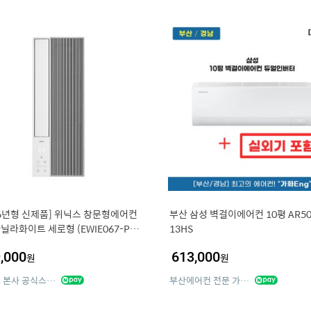
26년형 신제품] 위닉스 창문형에어컨
부산 삼성 벽걸이에어컨 10평 AR50
 바닐라화이트 세로형 (EWIE067-PW
13HS
,000
613,000
원
원
위닉스 본사 공식스토어
부산에어컨 전문 가화Eng