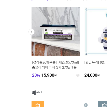
[재입고][최종가29,980
[선착순20%쿠폰] [제습량570ml]
[월간누리] 8월
징어 오리지날 230g+2
홈블리 와이드 제습제 270g 대용량
)
습기제거제 9개입/24개입
720
원
20
%
15,900
원
24,000
원
좋
좋
아
아
요
요
베스트
1
2
상