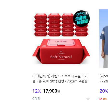
9
1
상
세
(역대급특가) 리벤스 소프트 내추럴 아기
[지오
물티슈 70매 20팩 캡형 / 70gsm 고평량
~72
12
%
17,900
20
원
G마켓
좋
아
요