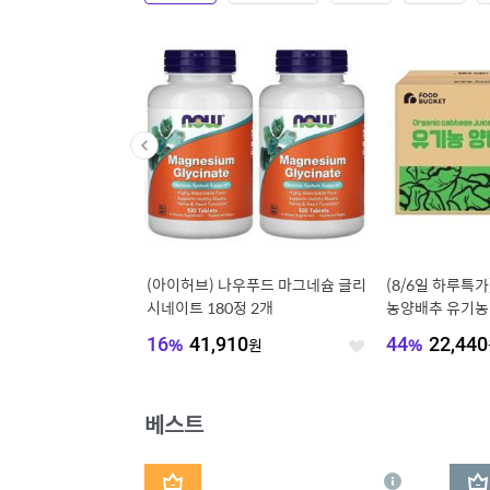
빅토리아 탄산수 /탄산음
(아이허브) 나우푸드 마그네슘 글리
(8/6일 하루특가
21종 골라담기 (총 2박
시네이트 180정 2개
농양배추 유기농 
)
실속구성
980
원
16
%
41,910
원
44
%
22,440
좋
좋
아
아
요
요
베스트
1
2
상