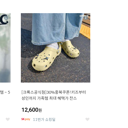
16
상
상
세
세
 5
[크록스공식점]30%중복쿠폰!키즈부터
성인까지 가족템 최대 혜택가 찬스
12,600
원
11번가 쇼킹딜
좋
좋
아
아