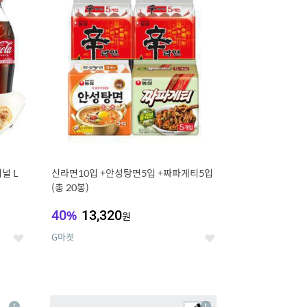
세
세
널 L
신라면10입 +안성탕면5입 +짜파게티5입
(총 20봉)
40
%
13,320
원
G마켓
좋
좋
아
아
요
요
8