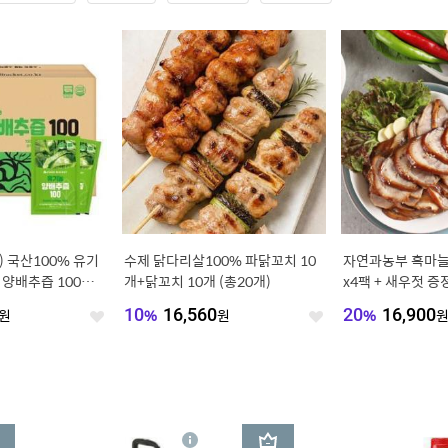
) 국산100% 유기
수제 닭다리살100% 파닭꼬치 10
자연과농부 흑마늘 
양배추즙 100포
개+닭꼬치 10개 (총20개)
x4팩 + 새우젓 증
원
10
%
16,560
원
20
%
16,900
좋
좋
아
아
요
요
3
상