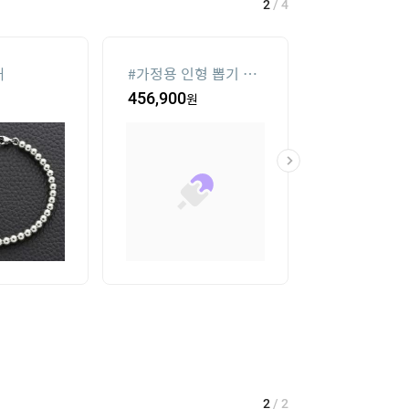
2
/
4
재
#
가정용 인형 뽑기 기
#
메가박스
계
456,900
원
19
%
34,000
2
/
2