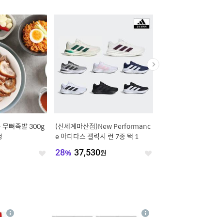
무뼈족발 300g
(신세계마산점)New Performanc
(8/6일 하루특가) 햇
정
e 아디다스 갤럭시 런 7종 택 1
100mlX100포 대용량
형
원
28
%
37,530
원
40
%
16,140
원
좋
좋
아
아
요
요
4
상
상