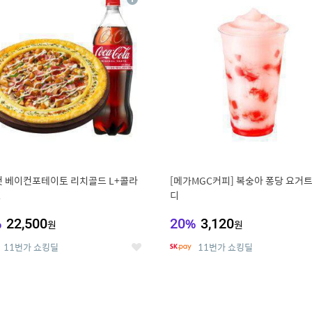
상
세
 베이컨포테이토 리치골드 L+콜라
[메가MGC커피] 복숭아 퐁당 요거트
L
디
%
22,500
20
%
3,120
원
원
11번가 쇼킹딜
11번가 쇼킹딜
좋
아
요