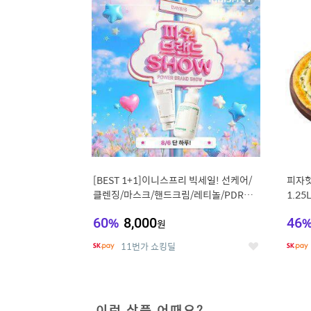
상
세
[BEST 1+1]이니스프리 빅세일! 선케어/
피자헛
클렌징/마스크/핸드크림/레티놀/PDRN/
1.25
비타C/그린
60
%
8,000
46
원
11번가 쇼킹딜
좋
아
요
이런 상품 어때요?