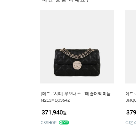
[메트로시티] 부오나 소르테 숄더백 미듐
메트로
M213MQ0364Z
3MQ0
371,940
379
원
GSSHOP
CJ온