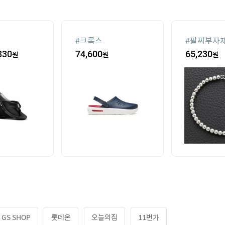
#
크록스
#
팔찌부자
330
원
74,600
원
65,230
원
GS SHOP
롯데온
오늘의집
11번가