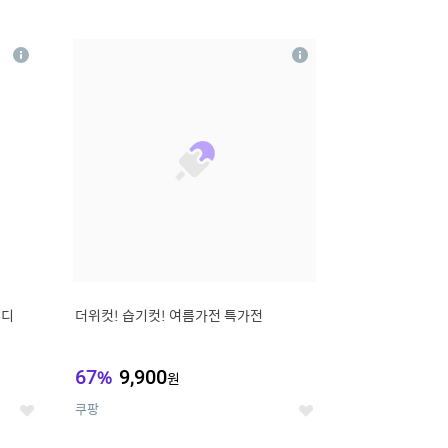
12
상
상
세
세
무디
더위컷! 습기컷! 여름가전 특가전
67
%
9,900
원
쿠팡
좋
좋
아
아
요
요