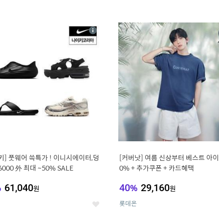
4
15
상
세
키] 풋웨어 쓱특가 ! 이니시에이터,덩
[커버낫] 여름 신상부터 베스트 아이템 ~
6000 外 최대 ~50% SALE
0% + 추가쿠폰 + 카드혜택
%
61,040
40
%
29,160
원
원
롯데온
좋
아