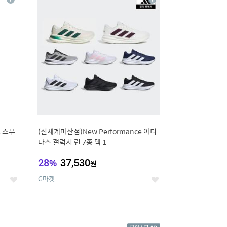
상
상
세
세
 스무
(신세계마산점)New Performance 아디
다스 갤럭시 런 7종 택 1
28
%
37,530
원
G마켓
좋
좋
아
아
요
요