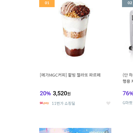
세
[메가MGC커피] 팥빙 젤라또 파르페
(단 하
행용 
리어가
20
%
3,520
76
원
G마켓
11번가 쇼킹딜
좋
아
요
5
6