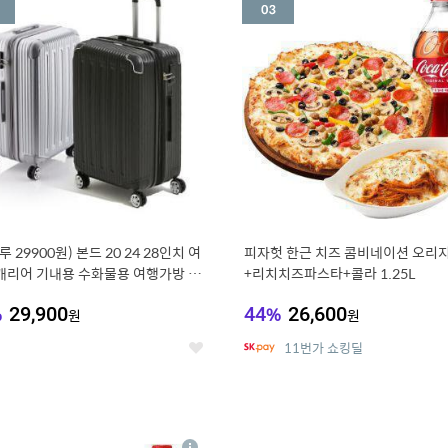
세
루 29900원) 본드 20 24 28인치 여
피자헛 한근 치즈 콤비네이션 오리지
캐리어 기내용 수화물용 여행가방 케
+리치치즈파스타+콜라 1.25L
방 (20%쿠폰)
%
29,900
44
%
26,600
원
원
11번가 쇼킹딜
좋
아
요
7