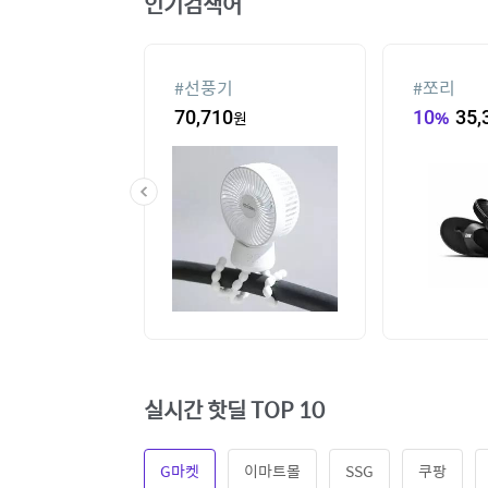
인기검색어
#
선풍기
#
쪼리
60
원
70,710
원
10
%
35,
실시간 핫딜 TOP 10
G마켓
이마트몰
SSG
쿠팡