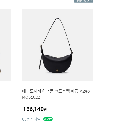
메트로시티 하프문 크로스백 미듐 M243
MO5102Z
166,140
원
CJ온스타일