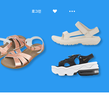
좋
더
로그인
아
보
요
기