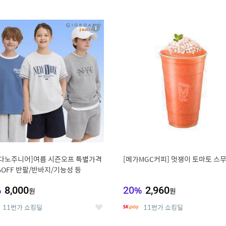
0
11
상
세
다노주니어]여름 시즌오프 특별가격
[메가MGC커피] 멋쟁이 토마토 스
%OFF 반팔/반바지/기능성 등
%
8,000
20
%
2,960
원
원
11번가 쇼킹딜
11번가 쇼킹딜
좋
아
요