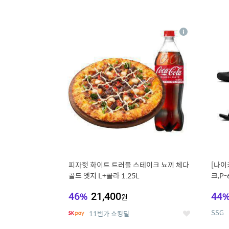
13
1
상
세
피자헛 화이트 트러플 스테이크 뇨끼 체다
[나이
골드 엣지 L+콜라 1.25L
크,P-
46
%
21,400
44
원
SSG
11번가 쇼킹딜
좋
아