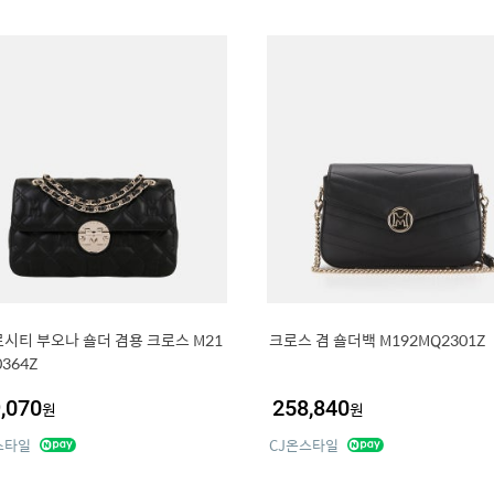
시티 부오나 숄더 겸용 크로스 M21
크로스 겸 숄더백 M192MQ2301Z
364Z
,070
258,840
원
원
스타일
CJ온스타일