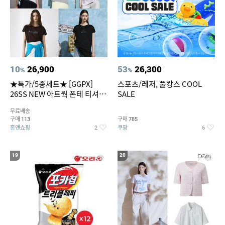
10
26,900
53
26,300
%
%
★특가/5종세트★ [GGPX]
스포츠/레저, 풀캉스 COOL
26SS NEW 아트웍 폰테 티셔츠
SALE
5종 GX262F0501TS
무료배송
구매
구매
113
785
홈앤쇼핑
쿠팡
2
6
19
20