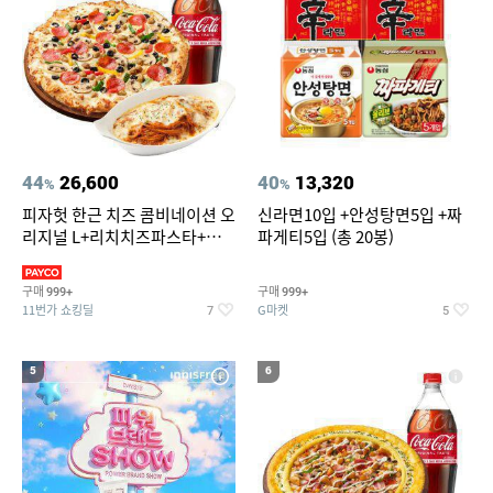
44
26,600
40
13,320
%
%
피자헛 한근 치즈 콤비네이션 오
신라면10입 +안성탕면5입 +짜
리지널 L+리치치즈파스타+콜
파게티5입 (총 20봉)
라 1.25L
구매
구매
999+
999+
11번가 쇼킹딜
G마켓
7
5
5
6