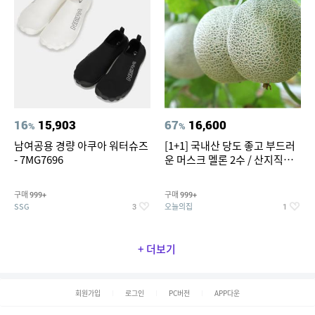
16
15,903
67
16,600
%
%
남여공용 경량 아쿠아 워터슈즈
[1+1] 국내산 당도 좋고 부드러
- 7MG7696
운 머스크 멜론 2수 / 산지직송 x
농협선별
구매
구매
999+
999+
SSG
오늘의집
3
1
+ 더보기
회원가입
로그인
PC버전
APP다운