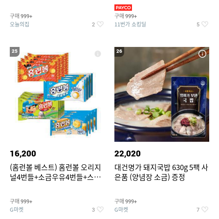
기물티슈
구매
구매
999+
999+
오늘의집
11번가 쇼킹딜
2
5
25
26
16,200
22,020
(홈런볼 베스트) 홈런볼 오리지
대건명가 돼지국밥 630g 5팩 사
널4번들+소금우유4번들+스윗
은품 (양념장 소금) 증정
커스타드4번들+옥수수 소프트
콘맛4번들
구매
구매
999+
999+
G마켓
G마켓
3
7