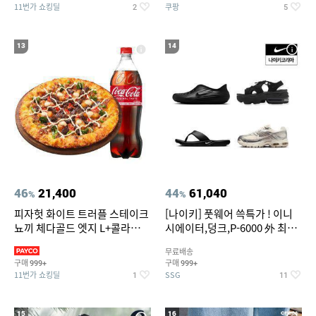
11번가 쇼킹딜
쿠팡
2
5
13
14
46
21,400
44
61,040
%
%
피자헛 화이트 트러플 스테이크
[나이키] 풋웨어 쓱특가 ! 이니
뇨끼 체다골드 엣지 L+콜라
시에이터,덩크,P-6000 外 최대
1.25L
~50% SALE
무료배송
구매
구매
999+
999+
11번가 쇼킹딜
SSG
1
11
15
16