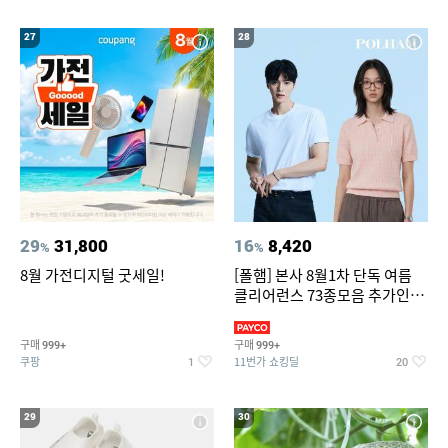
27
28
29
31,800
16
8,420
%
%
8월 가전디지털 굿세일!
[폴햄] 본사 8월1차 단독 여름
클리어런스 73종모음 추가인하
최대 83%OFF
구매
구매
999+
999+
쿠팡
11번가 쇼킹딜
1
20
29
30