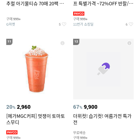
추럴 아기물티슈 70매 20팩 캡
프 특별가격 ~72%OFF 반팔/반
형 / 70gsm 고평량
바지/기능성 등
구매
구매
999+
999+
G마켓
11번가 쇼킹딜
5
6
11
12
20
2,960
67
9,900
%
%
[메가MGC커피] 멋쟁이 토마토
더위컷! 습기컷! 여름가전 특가
스무디
전
무료배송
구매
구매
999+
999+