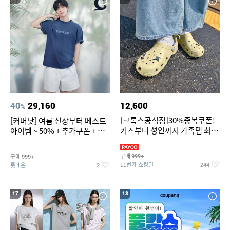
40
29,160
12,600
%
[크록스공식점]30%중복쿠폰!
[커버낫] 여름 신상부터 베스트
키즈부터 성인까지 가족템 최대
아이템 ~ 50% + 추가쿠폰 + 카
혜택가 찬스
드혜택
구매
구매
999+
999+
11번가 쇼킹딜
롯데온
244
2
17
18