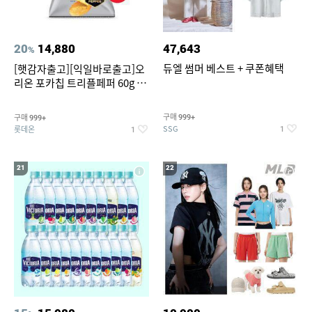
20
14,880
47,643
%
듀엘 썸머 베스트 + 쿠폰혜택
[햇감자출고][익일바로출고]오
리온 포카칩 트리플페퍼 60g 12
개
구매
구매
999+
999+
SSG
롯데온
1
1
21
22