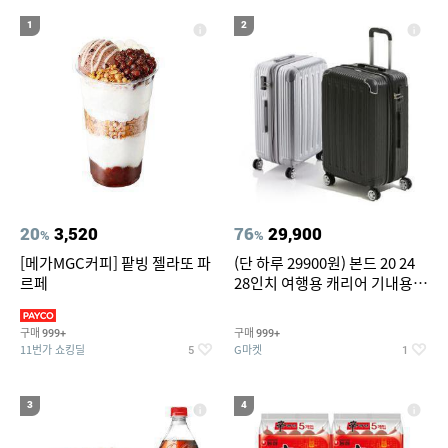
19
20
compactflash
성인용세발자전거중고
1
2
20
3,520
76
29,900
%
%
[메가MGC커피] 팥빙 젤라또 파
(단 하루 29900원) 본드 20 24
르페
28인치 여행용 캐리어 기내용
수화물용 여행가방 케리어가방
(20%쿠폰)
구매
구매
999+
999+
11번가 쇼킹딜
G마켓
5
1
3
4