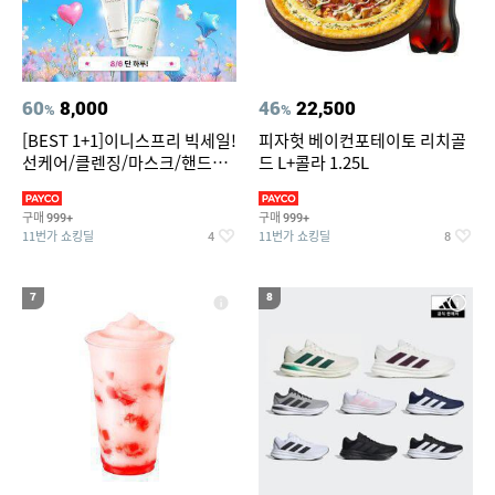
60
8,000
46
22,500
%
%
[BEST 1+1]이니스프리 빅세일!
피자헛 베이컨포테이토 리치골
선케어/클렌징/마스크/핸드크
드 L+콜라 1.25L
림/레티놀/PDRN/비타C/그린
구매
구매
999+
999+
11번가 쇼킹딜
11번가 쇼킹딜
4
8
7
8