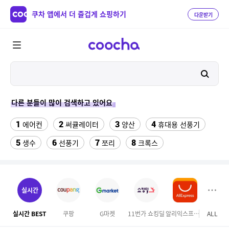
쿠차 앱에서 더 즐겁게 쇼핑하기
다운받기
다른 분들이 많이 검색하고 있어요
1
2
3
4
에어컨
써큘레이터
양산
휴대용 선풍기
5
6
7
8
생수
선풍기
쪼리
크록스
9
10
11
팔찌부자재
가정용 인형 뽑기 기계
메가박스
12
13
여자라인 댄스복
래쉬가드 티셔츠
실시간
14
15
다이소C타입 to HDMI 미러링 케이블
대나무돗자리
실시간 BEST
쿠팡
G마켓
11번가 쇼킹딜
알리익스프레스
ALL
오늘
16
17
18
포켓몬 카드
뱀부3겹대나무화장지
가디건