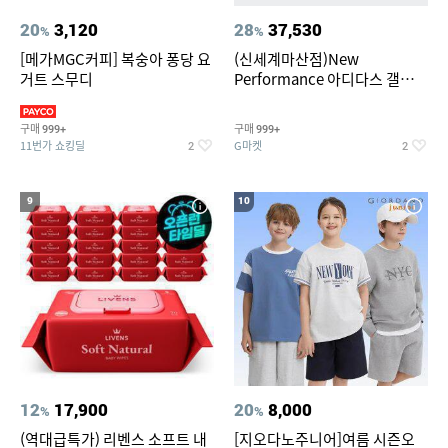
20
3,120
28
37,530
%
%
[메가MGC커피] 복숭아 퐁당 요
(신세계마산점)New
거트 스무디
Performance 아디다스 갤럭시
런 7종 택 1
구매
구매
999+
999+
11번가 쇼킹딜
G마켓
2
2
9
10
12
17,900
20
8,000
%
%
(역대급특가) 리벤스 소프트 내
[지오다노주니어]여름 시즌오