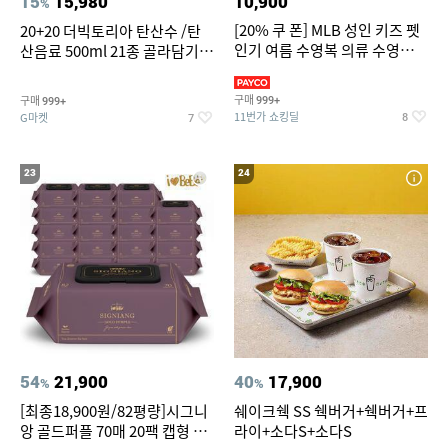
15
15,980
10,900
%
[20% 쿠 폰] MLB 성인 키즈 펫
20+20 더빅토리아 탄산수 /탄
인기 여름 수영복 의류 수영복
산음료 500ml 21종 골라담기
슈즈 베스트 제품 파격전
(총 2박스/분리배송)
구매
구매
999+
999+
11번가 쇼킹딜
G마켓
8
7
23
24
54
21,900
40
17,900
%
%
[최종18,900원/82평량]시그니
쉐이크쉑 SS 쉑버거+쉑버거+프
앙 골드퍼플 70매 20팩 캡형 아
라이+소다S+소다S