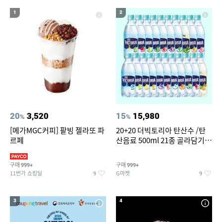
16
17
카렌스2 실내등세트 led
종가북부식포기김치
1
2
18
19
20
미니 탁상용 선풍기
치킨
에어컨
20
3,520
15
15,980
%
%
[메가MGC커피] 팥빙 젤라또 파
20+20 더빅토리아 탄산수 /탄
르페
산음료 500ml 21종 골라담기
(총 2박스/분리배송)
구매
구매
999+
999+
11번가 쇼킹딜
G마켓
9
9
3
4