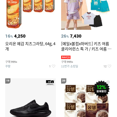
16
4,250
26
7,430
%
%
오리온 예감 치즈그라탕, 64g, 4
[예일x볼컴x하버드] 키즈 여름
개
클리어런스 특 가 / 키즈 여름 수
영복 반팔티 반바지 스
구매
구매
999+
999+
쿠팡
11번가 쇼킹딜
1
12
19
20