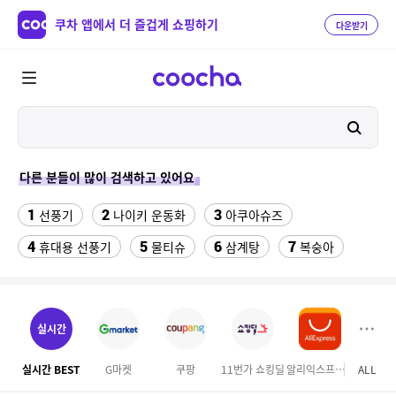
쿠차 앱에서 더 즐겁게 쇼핑하기
다운받기
다른 분들이 많이 검색하고 있어요
1
2
3
선풍기
나이키 운동화
아쿠아슈즈
4
5
6
7
휴대용 선풍기
물티슈
삼계탕
복숭아
8
9
이동식 에어컨
여성 댄스복
10
11
한일전기이동식에어컨
크로커다일 레이디
실시간
12
13
달바 세럼 160
현관문 롤 방충망 잠금장치
실시간 BEST
G마켓
쿠팡
11번가 쇼킹딜
알리익스프레스
ALL
홈앤
14
15
여성실내수영복
워터월드