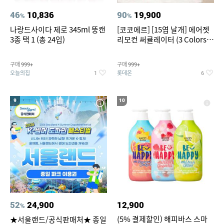
46
10,836
90
19,900
%
%
나랑드사이다 제로 345ml 뚱캔
[코코에르] [15엽 날개] 에어젯
3종 택 1 (총 24입)
리모컨 써큘레이터 (3 Colors
택1)
구매
구매
999+
999+
오늘의집
롯데온
1
6
9
10
52
24,900
12,900
%
(5% 결제할인) 해피바스 스마
★서울랜드/공식판매처★ 종일