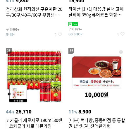
41
9,840
15,900
%
타이글 [1 +1] 대용량 실내 고체
청라상회 원적외선 구운계란 20
탈취제 350g 퓨어코튼 화장실
구/30구/40구/60구 무항생제
집안 실내 담배 냄새 제거
맥반석계란 HACCP 햇썹 인증
구매
구매
999+
999+
GS SHOP
롯데온
3
1
23
24
44
25,710
11
8,900
%
%
코카콜라 제로제로 190ml 30캔
[더본] 빽다방, 홍콩반점 등 통합
+ 코카콜라 제로 레몬라임
권 1만원권_잔액관리형