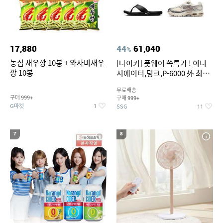
17,880
44
61,040
%
농심 새우깡 10봉 + 와사비새우
[나이키] 풋웨어 쓱특가 ! 이니
깡 10봉
시에이터,덩크,P-6000 外 최대
~50% SALE
무료배송
구매
구매
999+
999+
G마켓
SSG
1
11
7
8