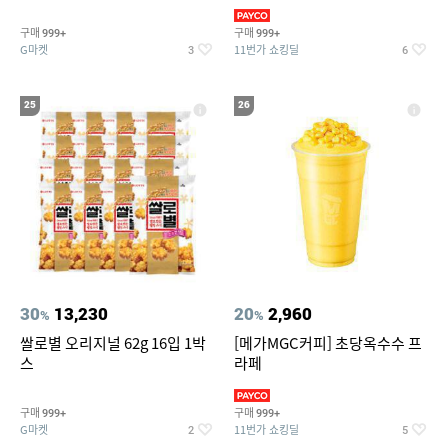
190ml 30캔 + (증정) 콜드컵+스
티커 세트
구매
구매
999+
999+
G마켓
11번가 쇼킹딜
3
6
25
26
30
13,230
20
2,960
%
%
쌀로별 오리지널 62g 16입 1박
[메가MGC커피] 초당옥수수 프
스
라페
구매
구매
999+
999+
G마켓
11번가 쇼킹딜
2
5