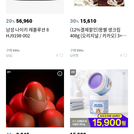
20
56,960
30
15,610
%
%
남성 나이키 레볼루션 8
(12%결제할인)몽쉘 생크림
HJ9198-002
408g (오리지널 / 카카오) 3+1
개
구매
구매
999+
999+
SSG
G마켓
1
1
21
22