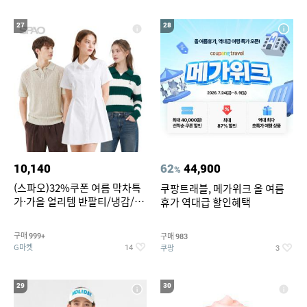
27
28
10,140
62
44,900
%
(스파오)32%쿠폰 여름 막차특
쿠팡트래블, 메가위크 올 여름
가·가을 얼리템 반팔티/냉감/반
휴가 역대급 할인혜택
바지/린넨/맨투맨/슬랙스/가디
건 외 ~74%OFF
구매
구매
999+
983
G마켓
쿠팡
14
3
29
30