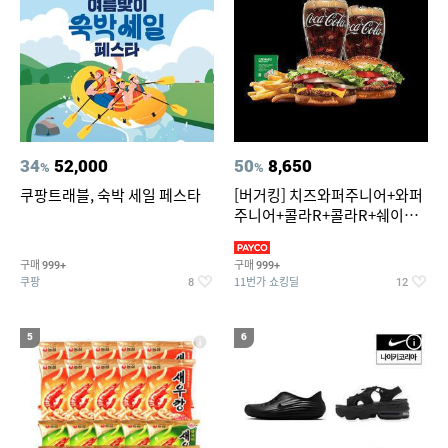
34
52,000
50
8,650
%
%
쿠팡트래블, 숙박 세일 페스타
[버거킹] 치즈와퍼주니어+와퍼
주니어+콜라R+콜라R+쉐이킹
프라이 스윗어니언
구매
구매
999+
999+
쿠팡
11번가 쇼킹딜
8
12
5
6