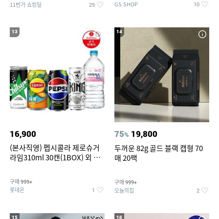
GS SHOP
11번가 쇼킹딜
10
29
13
14
16,900
75
19,800
%
(본사직영) 펩시콜라 제로슈거
두꺼운 82g 골드 블랙 캡형 70
라임310ml 30캔(1BOX) 외 롯
매 20팩
데칠성BEST
구매
구매
999+
999+
롯데온
오늘의집
1
2
15
16