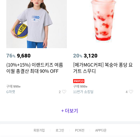
76
9,680
20
3,120
%
%
(10%+15%) 이랜드키즈 여름
[메가MGC커피] 복숭아 퐁당 요
이월 총결산 최대 90% OFF
거트 스무디
구매
구매
999+
999+
G마켓
11번가 쇼킹딜
2
4
+ 더보기
회원가입
로그인
PC버전
APP다운