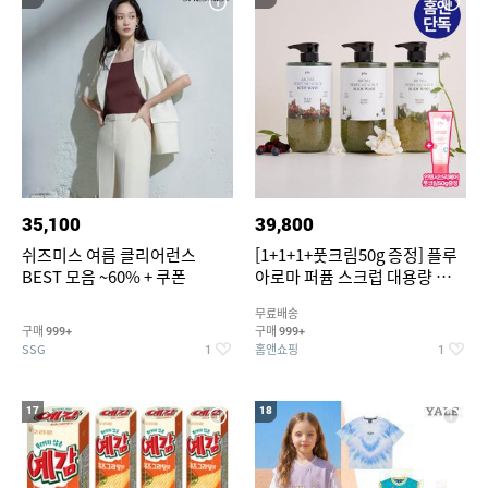
35,100
39,800
쉬즈미스 여름 클리어런스
[1+1+1+풋크림50g 증정] 플루
BEST 모음 ~60% + 쿠폰
아로마 퍼퓸 스크럽 대용량 바디
워시 1000ml
무료배송
구매
구매
999+
999+
SSG
홈앤쇼핑
1
1
17
18