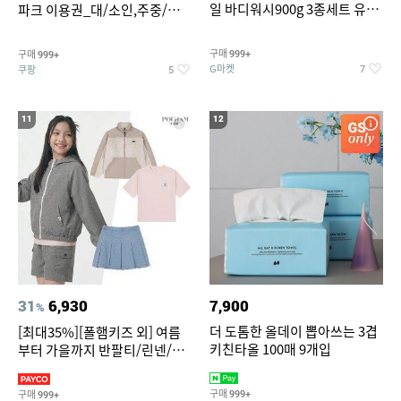
일 바디워시900g 3종세트 유
파크 이용권_대/소인,주중/주
자/체리/자몽
말 공통
구매
구매
999+
999+
G마켓
쿠팡
7
5
11
12
31
6,930
7,900
%
더 도톰한 올데이 뽑아쓰는 3겹
[최대35%][폴햄키즈 외] 여름
키친타올 100매 9개입
부터 가을까지 반팔티/린넨/맨
투맨/가디건/팬츠 외 100종
구매
구매
999+
999+