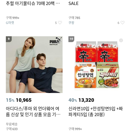
추럴 아기물티슈 70매 20팩 캡
SALE
형 / 70gsm 고평량
구매
구매
999+
785
G마켓
쿠팡
5
6
9
10
15
10,965
40
13,320
%
%
아디다스/푸마 외 언더웨어 여
신라면10입 +안성탕면5입 +짜
름 신상 및 인기 상품 모음 기획
파게티5입 (총 20봉)
전 최대 77% SALE
무료배송
구매
구매
633
999+