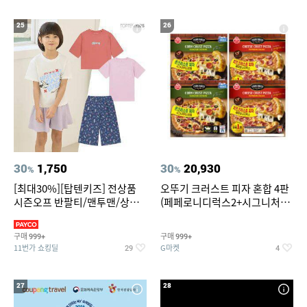
25
26
30
1,750
30
20,930
%
%
[최대30%][탑텐키즈] 전상품
오뚜기 크러스트 피자 혼합 4판
시즌오프 반팔티/맨투맨/상하
(페페로니디럭스2+시그니처익
복/레깅스 외 100종
스트림2)
구매
구매
999+
999+
11번가 쇼킹딜
G마켓
29
4
27
28