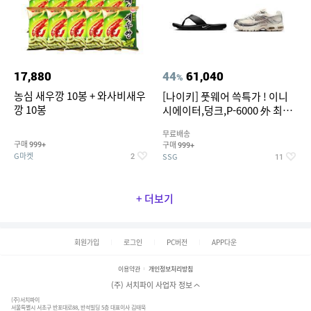
17,880
44
61,040
%
농심 새우깡 10봉 + 와사비새우
[나이키] 풋웨어 쓱특가 ! 이니
깡 10봉
시에이터,덩크,P-6000 外 최대
~50% SALE
무료배송
구매
구매
999+
999+
G마켓
SSG
2
11
+ 더보기
회원가입
로그인
PC버전
APP다운
이용약관
개인정보처리방침
(주) 서치파이 사업자 정보
(주)서치파이
서울특별시 서초구 반포대로88, 반석빌딩 5층 대표이사 김태묵