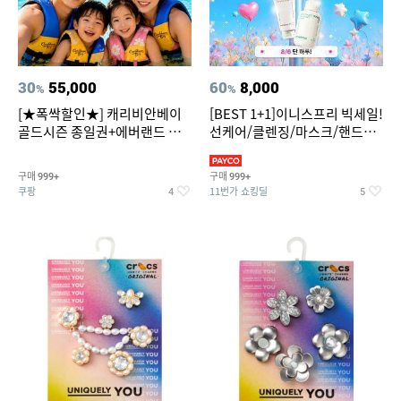
30
55,000
60
8,000
%
%
[★폭싹할인★] 캐리비안베이
[BEST 1+1]이니스프리 빅세일!
골드시즌 종일권+에버랜드 오
선케어/클렌징/마스크/핸드크
후권 대소공통
림/레티놀/PDRN/비타C/그린
구매
구매
999+
999+
쿠팡
11번가 쇼킹딜
4
5