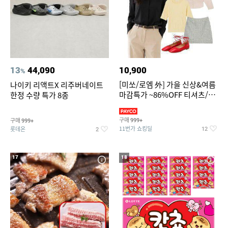
13
44,090
10,900
%
[미쏘/로엠 外] 가을 신상&여름
나이키 리액트X 리주버네이트
마감특가 ~86%OFF 티셔츠/슬
한정 수량 특가 8종
랙스/원피스/니트/블라우스
구매
구매
999+
999+
11번가 쇼킹딜
롯데온
12
2
17
18