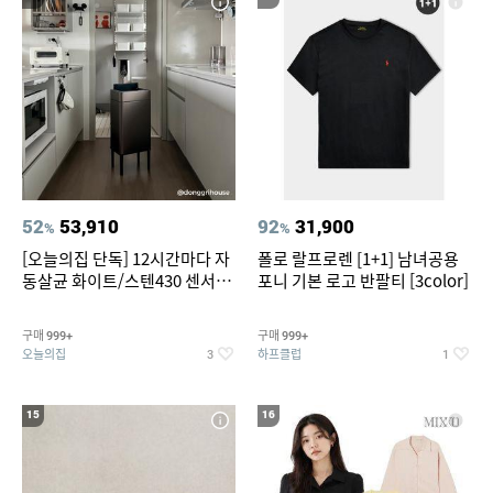
52
53,910
92
31,900
%
%
[오늘의집 단독] 12시간마다 자
폴로 랄프로렌 [1+1] 남녀공용
동살균 화이트/스텐430 센서휴
포니 기본 로고 반팔티 [3color]
지통 20L/30L
구매
구매
999+
999+
오늘의집
하프클럽
3
1
15
16