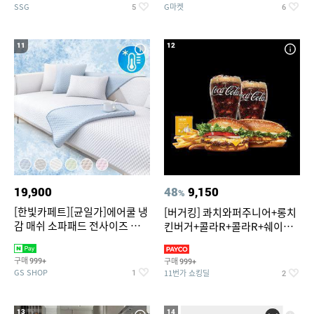
SSG
G마켓
5
6
11
12
19,900
48
9,150
%
[한빛카페트][균일가]에어쿨 냉
[버거킹] 콰치와퍼주니어+롱치
감 매쉬 소파패드 전사이즈 균일
킨버거+콜라R+콜라R+쉐이킹
가
프라이 구운갈릭
구매
구매
999+
999+
GS SHOP
11번가 쇼킹딜
1
2
13
14