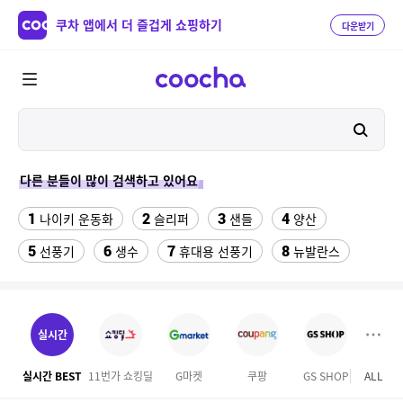
쿠차 앱에서 더 즐겁게 쇼핑하기
다운받기
다른 분들이 많이 검색하고 있어요
1
2
3
4
나이키 운동화
슬리퍼
샌들
양산
5
6
7
8
선풍기
생수
휴대용 선풍기
뉴발란스
9
10
11
쇼츠
라인댄스옷
대나무돗자리
12
13
14
메가커피
수향미쌀10kg
라인댄스화 구두
실시간
15
16
17
쥐포1kg
이상봉에디션 점퍼
여자라인 댄스복
실시간 BEST
11번가 쇼킹딜
G마켓
쿠팡
GS SHOP
ALL
18
19
발바닥저주파 마사지기
버거킹