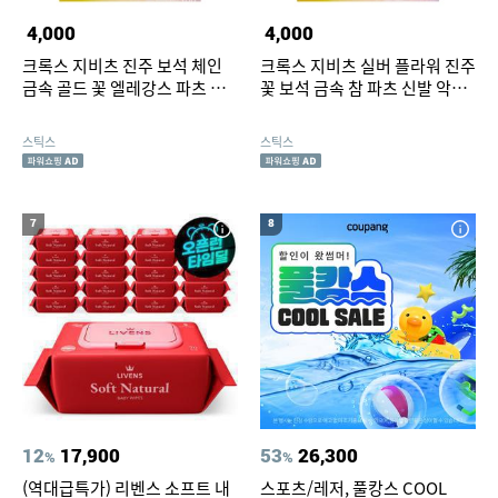
4,000
4,000
크록스 지비츠 진주 보석 체인
크록스 지비츠 실버 플라워 진주
금속 골드 꽃 엘레강스 파츠 참
꽃 보석 금속 참 파츠 신발 악세
신발 악세사리 꾸미기
사리 클로그
스틱스
스틱스
7
8
12
17,900
53
26,300
%
%
(역대급특가) 리벤스 소프트 내
스포츠/레저, 풀캉스 COOL