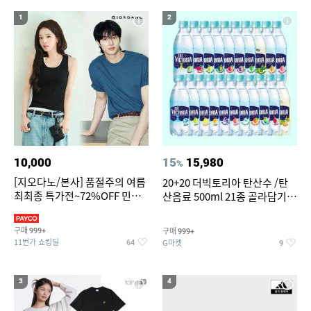
20
여자라인 댄스복롱스커트
1
2
10,000
15
15,980
%
[지오다노/본사] 품절주의 여름
20+20 더빅토리아 탄산수 /탄
최최종 특가전~72%OFF 민소
산음료 500ml 21종 골라담기
매/반팔/반바지/린넨 외
(총 2박스/분리배송)
구매
구매
999+
999+
11번가 쇼킹딜
G마켓
64
9
3
4