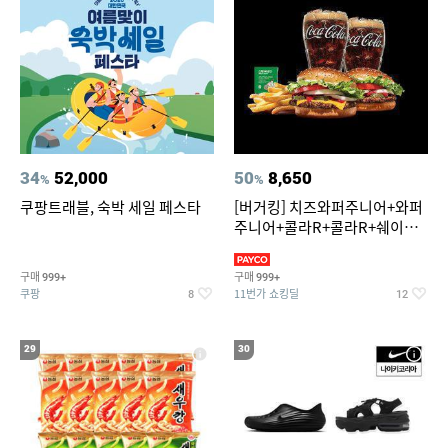
34
52,000
50
8,650
%
%
쿠팡트래블, 숙박 세일 페스타
[버거킹] 치즈와퍼주니어+와퍼
주니어+콜라R+콜라R+쉐이킹
프라이 스윗어니언
구매
구매
999+
999+
쿠팡
11번가 쇼킹딜
8
12
29
30