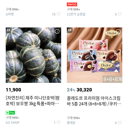
지 외
바지/수영복
구매
구매
999+
999+
G마켓
11번가 쇼킹딜
12
3
23
24
11,900
24
30,320
%
[자연진리] 제주 미니단호박(밤
끌레도르 프리미엄 아이스크림
호박) 보우짱 3kg 특품+파마산
바 5종 24개 (8+8+8개) /쿠키앤
치즈 증정
크림/베리믹스/헤이즐넛초코
구매
구매
999+
999+
GS SHOP
롯데온
1
3