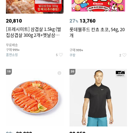
20,810
27
13,760
%
[프레시미트] 삼겹살 1.5kg (벌
롯데웰푸드 칸쵸 초코, 54g, 20
집삼겹살 300g 2개+옛날삼겹살
개
300g 2개+벌집삼겹살300g한
무료배송
팩 추가증정)
구매
구매
999+
999+
홈앤쇼핑
쿠팡
5
2
19
20