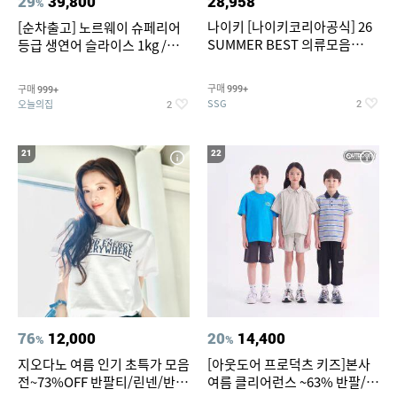
29
39,800
28,958
%
나이키 [나이키코리아공식] 26
[순차출고] 노르웨이 슈페리어
SUMMER BEST 의류모음
등급 생연어 슬라이스 1kg /
~55% SALE
500g / 300g 항공직송
구매
구매
999+
999+
SSG
오늘의집
2
2
21
22
76
12,000
20
14,400
%
%
지오다노 여름 인기 초특가 모음
[아웃도어 프로덕츠 키즈]본사
전~73%OFF 반팔티/린넨/반바
여름 클리어런스 ~63% 반팔/반