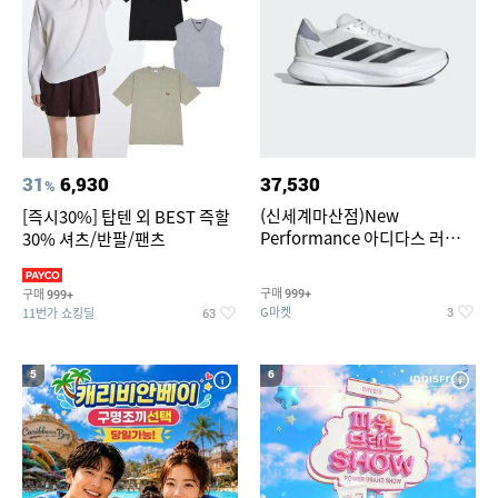
31
6,930
37,530
%
(신세계마산점)New
[즉시30%] 탑텐 외 BEST 즉할
Performance 아디다스 러닝화
30% 셔츠/반팔/팬츠
듀라모 SL2
구매
구매
999+
999+
G마켓
11번가 쇼킹딜
3
63
5
6