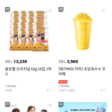
25
26
30
13,230
20
2,960
%
%
쌀로별 오리지널 62g 16입 1박
[메가MGC커피] 초당옥수수 프
스
라페
구매
구매
999+
999+
G마켓
11번가 쇼킹딜
2
4
27
28