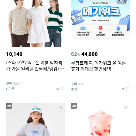
10,140
62
44,900
%
(스파오)32%쿠폰 여름 막차특
쿠팡트래블, 메가위크 올 여름
가·가을 얼리템 반팔티/냉감/반
휴가 역대급 할인혜택
바지/린넨/맨투맨/슬랙스/가디
건 외 ~74%OFF
구매
구매
999+
983
G마켓
쿠팡
13
3
29
30