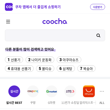
쿠차 앱에서 더 즐겁게 쇼핑하기
다운받기
다른 분들이 많이 검색하고 있어요
1
2
3
선풍기
나이키 운동화
아쿠아슈즈
4
5
6
7
휴대용 선풍기
물티슈
삼계탕
복숭아
8
이동식 에어컨
9
ESSECORE KLEVV DDR4-3200 CL22 파인인포 (16GB)
실시간
10
11
팔찌부자재
다이소C타입 to HDMI 미러링 케이블
실시간 BEST
쿠팡
G마켓
11번가 쇼킹딜
알리익스프레스
ALL
오늘
12
13
14
forever21
수향미쌀10kg특등급
uhd-65f