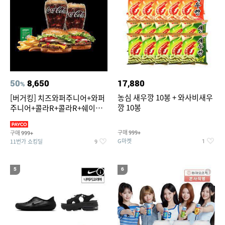
50
8,650
17,880
%
농심 새우깡 10봉 + 와사비새우
[버거킹] 치즈와퍼주니어+와퍼
깡 10봉
주니어+콜라R+콜라R+쉐이킹
프라이 스윗어니언
구매
구매
999+
999+
G마켓
11번가 쇼킹딜
1
9
5
6