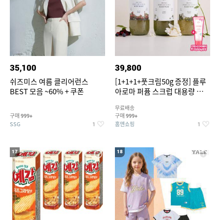
35,100
39,800
쉬즈미스 여름 클리어런스
[1+1+1+풋크림50g 증정] 플루
BEST 모음 ~60% + 쿠폰
아로마 퍼퓸 스크럽 대용량 바디
워시 1000ml
무료배송
구매
구매
999+
999+
SSG
홈앤쇼핑
1
1
17
18