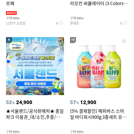
르페
리모컨 써큘레이터 (3 Colors
택1)
구매
구매
999+
999+
11번가 쇼킹딜
롯데온
8
5
9
10
52
24,900
57
12,900
%
%
★서울랜드/공식판매처★ 종일
(5% 결제할인) 해피바스 스마
파크 이용권_대/소인,주중/주
일 바디워시900g 3종세트 유
말 공통
자/체리/자몽
구매
구매
999+
999+