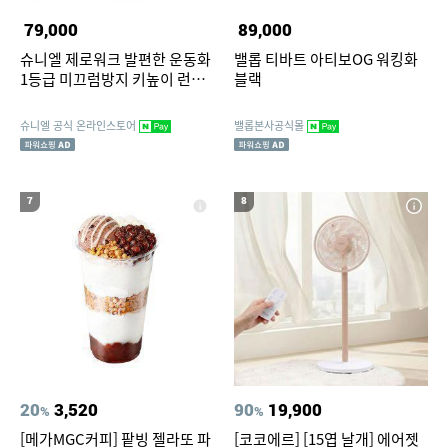
79,000
89,000
슈니엘 제로워크 발편한 운동화
밸롭 티바트 아티보OG 워킹화
1등급 미끄럼방지 키높이 런닝
블랙
화
슈니엘 공식 온라인스토어
밸롭본사공식몰
7
8
20
3,520
90
19,900
%
%
[메가MGC커피] 팥빙 젤라또 파
[코코에르] [15엽 날개] 에어젯