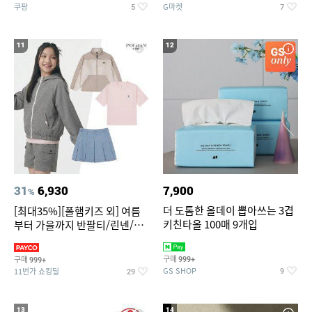
쿠팡
G마켓
5
7
11
12
31
6,930
7,900
%
더 도톰한 올데이 뽑아쓰는 3겹
[최대35%][폴햄키즈 외] 여름
키친타올 100매 9개입
부터 가을까지 반팔티/린넨/맨
투맨/가디건/팬츠 외 100종
구매
구매
999+
999+
GS SHOP
11번가 쇼킹딜
9
29
13
14