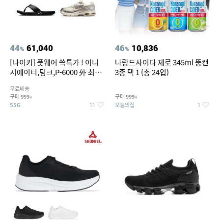
44
61,040
46
10,836
%
%
[나이키] 풋웨어 쓱특가 ! 이니
나랑드사이다 제로 345ml 뚱캔
시에이터,덩크,P-6000 外 최대
3종 택 1 (총 24입)
~50% SALE
무료배송
구매
구매
999+
999+
SSG
오늘의집
11
1