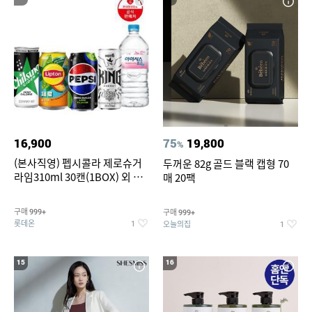
16,900
75
19,800
%
(본사직영) 펩시콜라 제로슈거
두꺼운 82g 골드 블랙 캡형 70
라임310ml 30캔(1BOX) 외 롯
매 20팩
데칠성BEST
구매
구매
999+
999+
롯데온
오늘의집
1
1
15
16