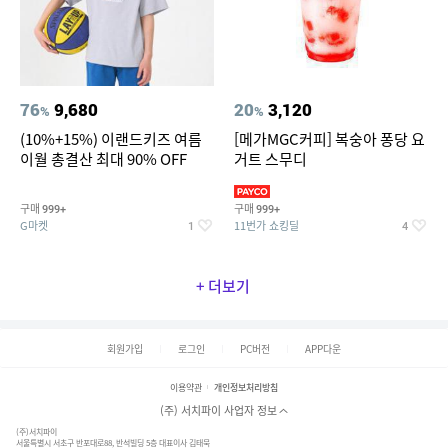
76
9,680
20
3,120
%
%
(10%+15%) 이랜드키즈 여름
[메가MGC커피] 복숭아 퐁당 요
이월 총결산 최대 90% OFF
거트 스무디
구매
구매
999+
999+
G마켓
11번가 쇼킹딜
1
4
+ 더보기
회원가입
로그인
PC버전
APP다운
이용약관
개인정보처리방침
(주) 서치파이 사업자 정보
(주)서치파이
서울특별시 서초구 반포대로88, 반석빌딩 5층 대표이사 김태묵