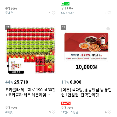
집안 실내 담배 냄새 제거
맥반석계란 HACCP 햇썹 인증
구매
구매
999+
999+
GS SHOP
롯데온
1
1
23
24
44
25,710
11
8,900
%
%
코카콜라 제로제로 190ml 30캔
[더본] 빽다방, 홍콩반점 등 통합
+ 코카콜라 제로 레몬라임
권 1만원권_잔액관리형
190ml 30캔 + (증정) 콜드컵+스
티커 세트
구매
구매
999+
999+
G마켓
11번가 쇼킹딜
3
6