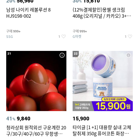
20
56,960
30
15,610
%
%
남성 나이키 레볼루션 8
(12%결제할인)몽쉘 생크림
HJ9198-002
408g (오리지널 / 카카오) 3+1
개
구매
구매
999+
999+
SSG
G마켓
1
1
21
22
41
9,840
15,900
%
타이글 [1 +1] 대용량 실내 고체
청라상회 원적외선 구운계란 20
탈취제 350g 퓨어코튼 화장실
구/30구/40구/60구 무항생제