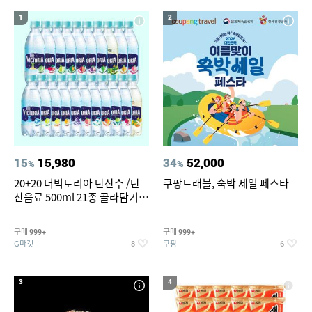
15
16
침대 매트리스 퀸
창문형 에어컨
1
2
17
18
갤럭시 탭 A 101 2019 케이스
베스킨라빈스
19
나노 게르마늄 의료기 침대
20
갤럭시탭 s6lite 정품키보드케이스
15
15,980
34
52,000
%
%
20+20 더빅토리아 탄산수 /탄
쿠팡트래블, 숙박 세일 페스타
산음료 500ml 21종 골라담기
(총 2박스/분리배송)
구매
구매
999+
999+
G마켓
쿠팡
8
6
3
4