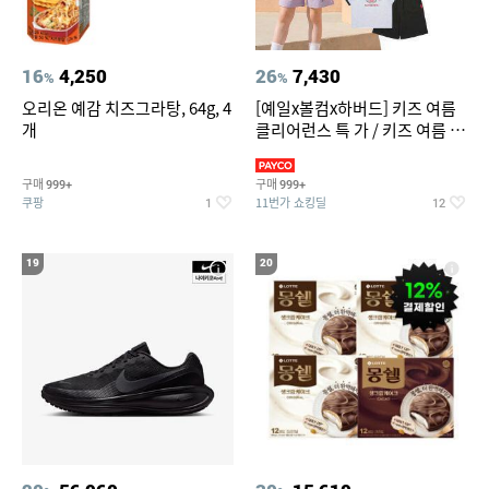
16
4,250
26
7,430
%
%
오리온 예감 치즈그라탕, 64g, 4
[예일x볼컴x하버드] 키즈 여름
개
클리어런스 특 가 / 키즈 여름 수
영복 반팔티 반바지 스
구매
구매
999+
999+
쿠팡
11번가 쇼킹딜
1
12
19
20