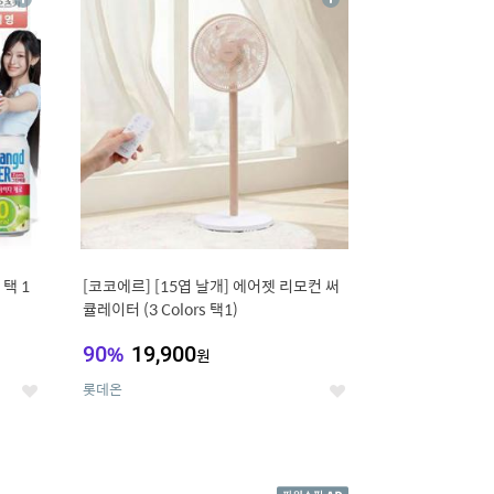
상
상
세
세
택 1
[코코에르] [15엽 날개] 에어젯 리모컨 써
큘레이터 (3 Colors 택1)
90
%
19,900
원
롯데온
좋
좋
아
아
요
요