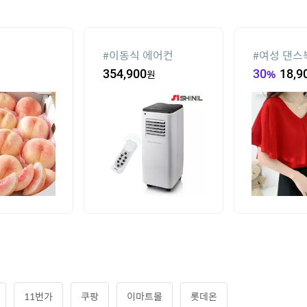
#
이동식 에어컨
#
여성 댄스
354,900
원
30
%
18,9
11번가
쿠팡
이마트몰
롯데온