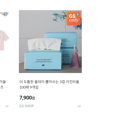
12
상
상
세
세
 가을
더 도톰한 올데이 뽑아쓰는 3겹 키친타올
츠 외
100매 9개입
7,900
원
GS SHOP
좋
좋
아
아
요
요