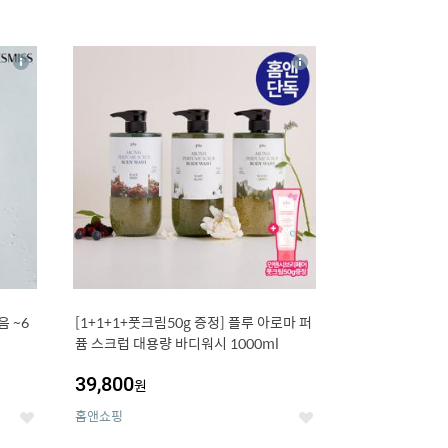
16
상
상
세
세
 ~6
[1+1+1+풋크림50g 증정] 플루 아로마 퍼
퓸 스크럽 대용량 바디워시 1000ml
39,800
원
홈앤쇼핑
좋
좋
아
아