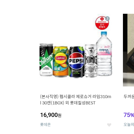
13
1
상
세
(본사직영) 펩시콜라 제로슈거 라임310m
두꺼운
l 30캔(1BOX) 외 롯데칠성BEST
16,900
75
원
롯데온
오늘
좋
아