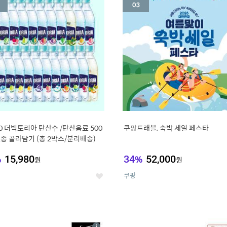
세
20 더빅토리아 탄산수 /탄산음료 500
쿠팡트래블, 숙박 세일 페스타
21종 골라담기 (총 2박스/분리배송)
%
15,980
34
%
52,000
원
원
쿠팡
좋
아
요
7