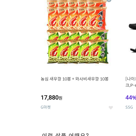
상
세
농심 새우깡 10봉 + 와사비새우깡 10봉
[나이
크,P-
17,880
44
원
G마켓
SSG
좋
아
요
이런 상품 어때요?