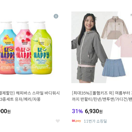
0
11
상
세
 결제할인) 해피바스 스마일 바디워시
[최대35%][폴햄키즈 외] 여름부터
g 3종세트 유자/체리/자몽
까지 반팔티/린넨/맨투맨/가디건/팬
100종
900
31
%
6,930
원
원
11번가 쇼킹딜
좋
아
요