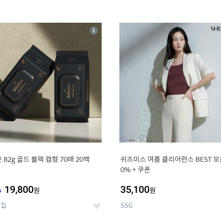
4
15
상
세
 82g 골드 블랙 캡형 70매 20팩
쉬즈미스 여름 클리어런스 BEST 모음
0% + 쿠폰
%
19,800
35,100
원
원
의집
SSG
좋
아