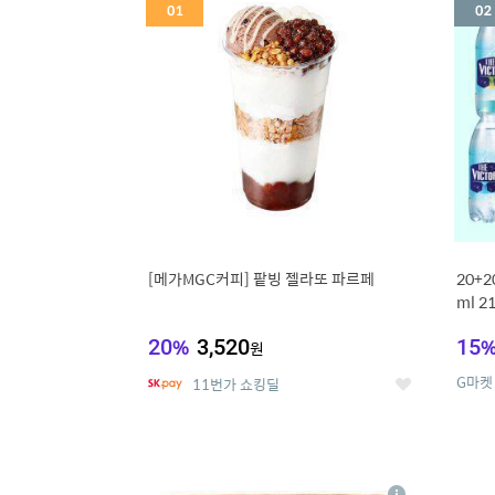
세
[메가MGC커피] 팥빙 젤라또 파르페
20+
ml 
20
%
3,520
15
원
G마켓
11번가 쇼킹딜
좋
아
요
5
6