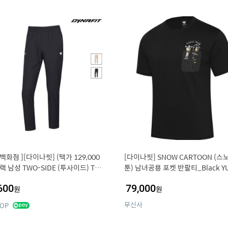
백화점 ][다이나핏] (택가 129,000
[다이나핏] SNOW CARTOON (스
랙 남성 TWO-SIDE (투사이드) TR
툰) 남녀공용 포켓 반팔티_Black Y
MP24312Z1
229Z1 YUM26229Z1
600
79,000
원
원
무신사
OP