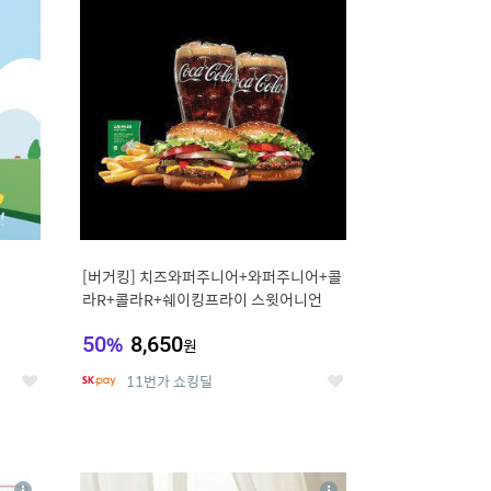
세
세
[버거킹] 치즈와퍼주니어+와퍼주니어+콜
라R+콜라R+쉐이킹프라이 스윗어니언
50
%
8,650
원
11번가 쇼킹딜
좋
좋
아
아
요
요
8