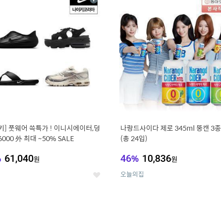
상
세
키] 풋웨어 쓱특가 ! 이니시에이터,덩
나랑드사이다 제로 345ml 뚱캔 3종 
6000 外 최대 ~50% SALE
(총 24입)
%
61,040
46
%
10,836
원
원
오늘의집
좋
아
요