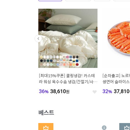
4만] 로우슬립 저상형 침
[최대15%쿠폰] 쿨링냉감! 카스테
[순차출고] 노
S/SS/D/Q/K/LK (높
라 워싱 옥수수솜 냉감/간절기/사계
생연어 슬라이스 1k
절 차렵이불세트
g 항공직송
280
원
36
%
38,610
원
32
%
37,810
좋
좋
아
아
요
요
베스트
1
2
상