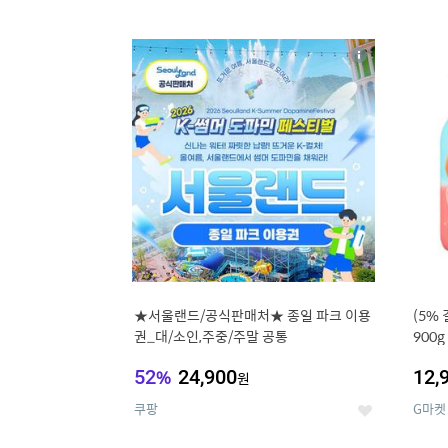
9
1
상
세
★서울랜드/공식판매처★ 종일 파크 이용
(5%
권_대/소인,주중/주말 공통
900
52
%
24,900
12,
원
쿠팡
G마켓
좋
아
요