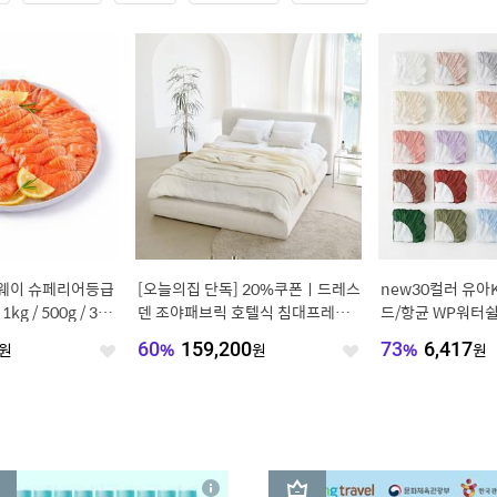
르웨이 슈페리어등급
[오늘의집 단독] 20%쿠폰ㅣ드레스
new30컬러 유아
g / 500g / 300
덴 조야패브릭 호텔식 침대프레임 S
드/항균 WP워터
S/Q/K/LK/CK
커버 13사이즈
원
60
%
159,200
원
73
%
6,417
원
좋
좋
아
아
요
요
3
상