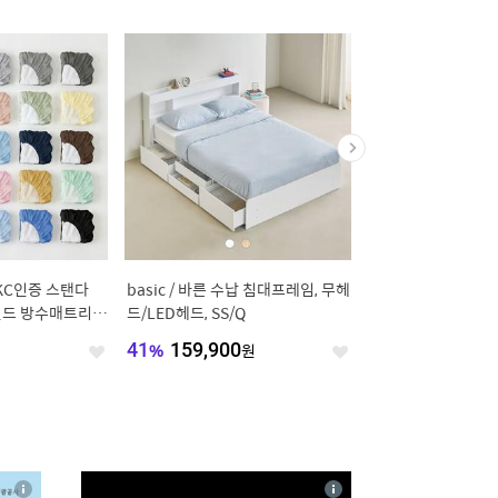
KC인증 스탠다
basic / 바른 수납 침대프레임, 무헤
[오늘의집 단독] 토리 
쉴드 방수매트리스
드/LED헤드, SS/Q
단 서랍장 800/1000/
41
%
159,900
원
37
%
99,000
원
좋
좋
아
아
요
요
4
상
상