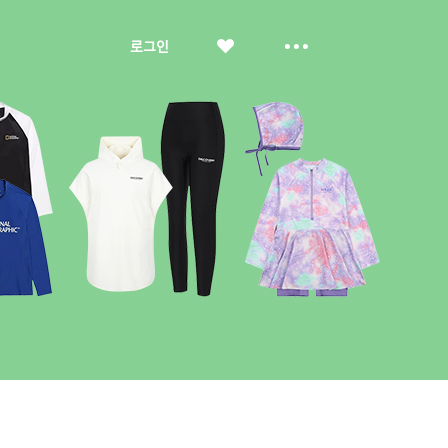
좋
더
로그인
아
보
요
기