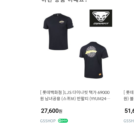
[ 롯데백화점 ]LJS 다이나핏 택가 69000
[ 롯데
원 남녀공용 (스퀴브) 반팔티 (YYUM2427
원) 블
3Z1)
팬츠 Y
27,600
51,
원
GSSHOP
GSSH