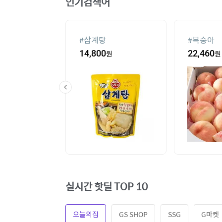
인기검색어
슈
#
삼계탕
#
복숭아
00
원
14,800
원
22,460
원
실시간 핫딜 TOP 10
오늘의집
GS SHOP
SSG
G마켓