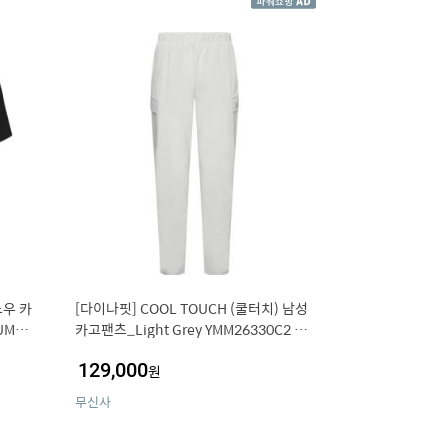
노우 카
[다이나핏] COOL TOUCH (쿨터치) 남성
UM26
카고팬츠_Light Grey YMM26330C2 YM
M26330C2
129,000
원
무신사