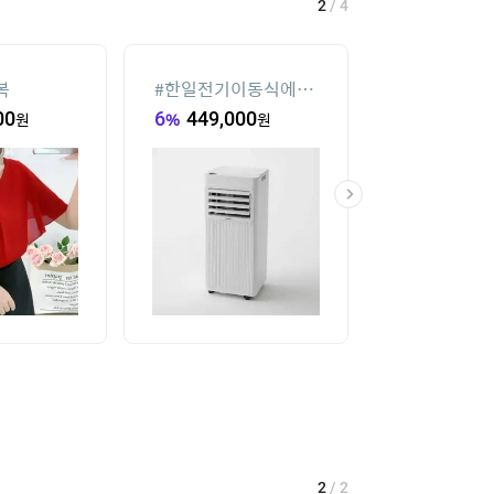
2
/
4
복
#
한일전기이동식에어
#
크로커다일 
컨
00
원
6
%
449,000
원
42,600
원
2
/
2